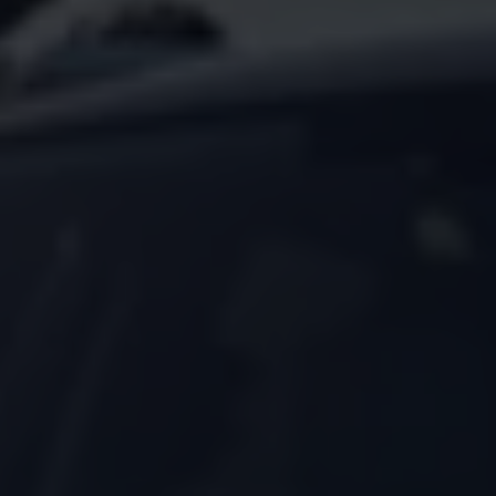
Arbeta hos våra återförsäljare
Arbeta hos Volkswagen
Pressrum
Pressmeddelanden
Presskontakt
Sponsring
Längdskidor
Skidskytte
Folkspel
Motorsport
Sveriges Olympiska Kommitté
Volkswagen eMagasin
Nyheter
Tips
Innovation
Laddning
Säkerhet
Reportage
Om magasinet
Hållbarhet
Kontakta oss
WLTP
Broschyrarkiv