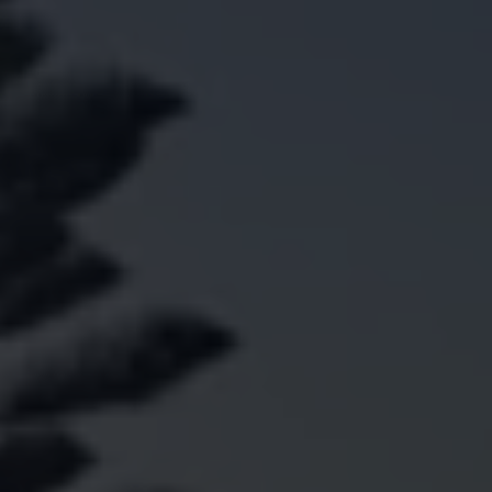
Köp tillbehör
Finansiering
Privatleasing Online
Privatleasing Online
Finansiering
Leasing
Lån
Serviceavtal & Försäkring
Volkswagen Serviceavtal
Volkswagen försäkring
Volkswagen Betalskydd
Boka provkörning
Offertförfrågan
Hitta din återförsäljare
Om Volkswagen
Juridisk information
CoC-certifikat och lista med ingredienser
Cookies
GDPR
Integritetspolicyn
Juridiskt
VSS Personuppgiftshantering
VWFS personuppgiftshantering
Jobba hos oss