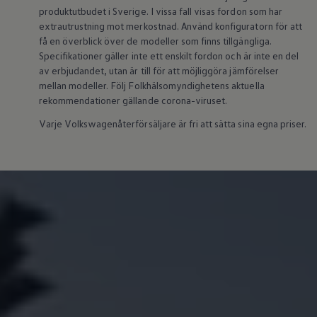
Batterigaranti och underhåll
produktutbudet i Sverige. I vissa fall visas fordon som har
ID. Högspänningsbatteri
extrautrustning mot merkostnad. Använd konfiguratorn för att
GTX: Elektrisk prestanda
få en överblick över de modeller som finns tillgängliga.
Elbilsbatteriets råvaror
Specifikationer gäller inte ett enskilt fordon och är inte en del
Mjukvaruuppdateringar för ID.
av erbjudandet, utan är till för att möjliggöra jämförelser
Enkelt förklarat – så fungerar din ID.
mellan modeller. Följ Folkhälsomyndighetens aktuella
Vanliga frågor
ID. Drivers Club
rekommendationer gällande corona-viruset.
Service av elbilar
Varje Volkswagenåterförsäljare är fri att sätta sina egna priser.
Företag
Business Lease
Företagsleasing
Personalbil
Bonus malus
TCO - Total ägandekostnad
Ordlista
Fleet Interface Data
Millån
Köpa
Bygg din bil
Erbjudanden
Boka provkörning
Vilken Volkswagen passar dig?
Offertförfrågan
Hitta din återförsäljare