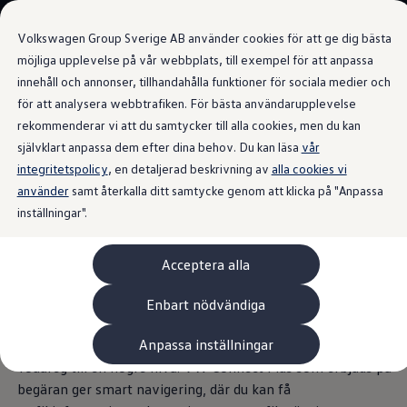
Våra bilar
Volkswagen Group Sverige AB använder cookies för att ge dig bästa
Bygg din bil
Nya bilar i lager
möjliga upplevelse på vår webbplats, till exempel för att anpassa
Golf Sportscombi
innehåll och annonser, tillhandahålla funktioner för sociala medier och
Gå till
Gå till
Pressen testar Golf Sportscombi
för att analysera webbtrafiken. För bästa användarupplevelse
huvudinnehåll
sidfot
Lär dig om våra modellversioner
VW Connect Plus
Boka provkörning
rekommenderar vi att du samtycker till alla cookies, men du kan
Nya ID. Cross
självklart anpassa dem efter dina behov. Du kan läsa
vår
Äga
integritetspolicy
Service
, en detaljerad beskrivning av
alla cookies vi
Originalservice
använder
samt återkalla ditt samtycke genom att klicka på "Anpassa
Upptäck nya
Originalservice 4+
inställningar".
Originalservice 8+
Basservice
möjligheter
– ute i
Ekonomiservice
Acceptera alla
Skadereparation
trafiken eller digitalt
ServiceCam
Service av elbilar
Enbart nödvändiga
Tillbehör
Transport- och bagagelösningar
Anpassa inställningar
Volkswagen
digitala tjänster tar uppkopplingen i din
Interiör- och exteriörskydd
Underhållning och elektronik
Touareg till en högre nivå: VW Connect Plus som erbjuds på
Laddbox och laddningskablar
begäran ger smart navigering, där du kan få
Modellspecifika tillbehör