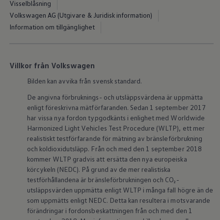
Visselblåsning
Kartuppdateringar
Uppdateringar för förbränningsbilar
Volkswagen AG (Utgivare & Juridisk information)
Broschyrarkiv
Information om tillgänglighet
Förarassistans
Farthållare & ACC
Front-, Lane- & Side Assist
Körprofil
Villkor från Volkswagen
Park Assist & parkeringssensorer
Parkeringsbroms
Bilden kan avvika från svensk standard.
Sign Assist
Traffic Jam Assist
De angivna förbruknings- och utsläppsvärdena är uppmätta
Trailer Assist
enligt föreskrivna mätförfaranden. Sedan 1 september 2017
IQ.Drive
har vissa nya fordon typgodkänts i enlighet med Worldwide
Ordlista
Harmonized Light Vehicles Test Procedure (WLTP), ett mer
Digitala extrafunktioner
Hitta tjänster för din modell
realistiskt testförfarande för mätning av bränsleförbrukning
Volkswagen-appar, inloggning och shoppen
och koldioxidutsläpp. Från och med den 1 september 2018
Koppla ihop mobilen och bilen
kommer WLTP gradvis att ersätta den nya europeiska
Uppdateringar för programvara, kartor och rad
körcykeln (NEDC). På grund av de mer realistiska
We Charge
testförhållandena är bränsleförbrukningen och CO₂-
Elbilar
utsläppsvärden uppmätta enligt WLTP i många fall högre än de
Våra elbilar
ID. Polo
som uppmätts enligt NEDC. Detta kan resultera i motsvarande
ID.3
förändringar i fordonsbeskattningen från och med den 1
ID.4