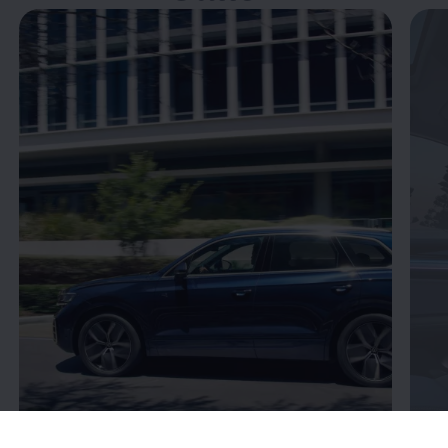
Öppna helskärmsläge