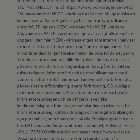
september 2018. Mer information om skillnaderna mellan
ID.7
WLTP och NEDC finns på https: //www.volkswagen.de/wltp.
ID.7 Tourer
För närvarande är NEDC-värdena fortfarande obligatoriska att
ID. Cross
kommunicera. När det gäller nya bilar som är typgodkända
ID. Buzz
Konceptbilar
enligt WLTP härleds NEDC-värdena från WLTP-värdena.
Höjd släpvagnsvikt
Angivande av WLTP-värdena kan göras frivilligt tills de måste
Våra laddhybrider
uppges. I den mån NEDC-värdena anges som intervall hänvisar
Golf GTE
de inte till ett enskilt fordon och ingår inte i erbjudandet. De
Passat eHybrid
används endast för jämförelse mellan de olika fordonstyperna.
Tiguan eHybrid
Ytterligare utrustning och tillbehör (tillval, däcktyp etc.) kan
Tayron eHybrid
Laddning och räckvidd
påverka relevanta fordonsegenskaper, t.ex. påverka vikten,
FAQ: Laddning och räckvidd
rullmotståndet, luftmotstånd och därmed tillsammans med
Hur betalar jag för laddning?
väder- och trafikförhållanden samt individuellt körbeteende,
Vad kostar det att äga elbil?
påverka bränsleförbrukning, energiförbrukning, CO₂-utsläpp
Laddning för din elbil
och fordonets prestanda. Mer information om den officiella
Karta över laddstationer
bränsleförbrukningen och de officiella, specifika
Plug & Charge
We Charge
koldioxidutsläppen från nya personbilar finns i riktlinjerna för
Laddboxen ID. Charger
bränsleförbrukning, koldioxidutsläpp och energiförbrukning för
Vad innebär "räckvidd enligt WLTP?"
nya personbilar, som finns gratis på alla försäljningsställen och
Tekniken i elbilen
hos DAT Deutsche Automobil Treuhand GmbH, Hellmuth-Hirth
Klimatanläggning
-Str. 1, 73760 Ostfildern-Scharnhausen https://www.dat.de.
Värmepump
Vissa fordon som beskrivs i texterna kan skilja sig från
Bromssystemet i ID.