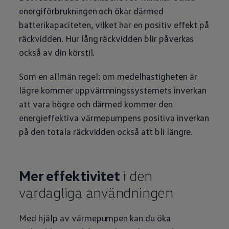
Köp tillbehör
energiförbrukningen och ökar därmed
Finansiering
batterikapaciteten, vilket har en positiv effekt på
Privatleasing Online
Privatleasing Online
räckvidden. Hur lång räckvidden blir påverkas
Finansiering
också av din körstil.
Leasing
Lån
Serviceavtal & Försäkring
Som en allmän regel: om medelhastigheten är
Volkswagen Serviceavtal
lägre kommer uppvärmningssystemets inverkan
Volkswagen försäkring
Volkswagen Betalskydd
att vara högre och därmed kommer den
Boka provkörning
energieffektiva värmepumpens positiva inverkan
Offertförfrågan
Hitta din återförsäljare
på den totala räckvidden också att bli längre.
Om Volkswagen
Juridisk information
CoC-certifikat och lista med ingredienser
Cookies
Mer effektivitet
i den
GDPR
Integritetspolicyn
vardagliga användningen
Juridiskt
VSS Personuppgiftshantering
VWFS personuppgiftshantering
Med hjälp av värmepumpen kan du öka
Jobba hos oss