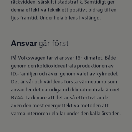
Arbeta hos våra återförsäljare
räckvidden, särskilt i stadstrafik. Samtidigt ger
Arbeta hos Volkswagen
denna effektiva teknik ett positivt bidrag till en
Pressrum
Pressmeddelanden
ljus framtid. Under hela bilens livslängd.
Presskontakt
Sponsring
Längdskidor
Skidskytte
Ansvar
går först
Folkspel
Motorsport
Sveriges Olympiska Kommitté
På
Volkswagen
tar vi ansvar för klimatet. Både
Volkswagen eMagasin
Nyheter
genom den koldioxidneutrala produktionen av
Tips
ID.-familjen och även genom valet av kylmedel.
Innovation
Laddning
Det är vår och världens första värmepump som
Säkerhet
använder det naturliga och klimatneutrala ämnet
Reportage
Om magasinet
R744. Tack vare att det är så effektivt är det
Hållbarhet
även den mest energieffektiva metoden att
Kontakta oss
WLTP
värma interiören i elbilar under den kalla årstiden.
Broschyrarkiv