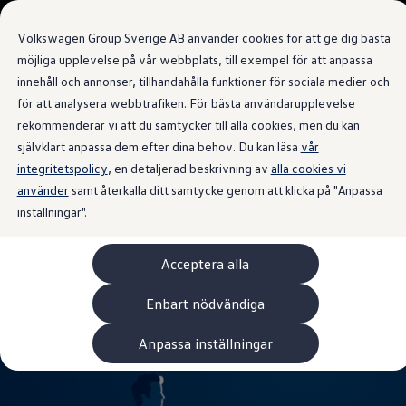
Våra bilar
Volkswagen Group Sverige AB använder cookies för att ge dig bästa
Bygg din bil
Nya bilar i lager
möjliga upplevelse på vår webbplats, till exempel för att anpassa
Golf Sportscombi
Värmepumpen
innehåll och annonser, tillhandahålla funktioner för sociala medier och
Gå till
Gå till
Pressen testar Golf Sportscombi
för att analysera webbtrafiken. För bästa användarupplevelse
huvudinnehåll
sidfot
Lär dig om våra modellversioner
sparar på elen
Boka provkörning
rekommenderar vi att du samtycker till alla cookies, men du kan
Nya ID. Cross
självklart anpassa dem efter dina behov. Du kan läsa
vår
Äga
integritetspolicy
Service
, en detaljerad beskrivning av
alla cookies vi
Originalservice
använder
samt återkalla ditt samtycke genom att klicka på "Anpassa
Värmepumpen till ID.-familjen ger en energieffektiv
Originalservice 4+
inställningar".
uppvärmning invändigt, vilket sparar på batteriet. I Sverige
Originalservice 8+
Basservice
ingår den som standard i ID.4 och ID.7/ID.7 Tourer, medan den är
Ekonomiservice
tillval till ID.3 Neo.
Acceptera alla
Skadereparation
ServiceCam
Service av elbilar
Enbart nödvändiga
Tillbehör
Transport- och bagagelösningar
Anpassa inställningar
Interiör- och exteriörskydd
Underhållning och elektronik
Laddbox och laddningskablar
Modellspecifika tillbehör