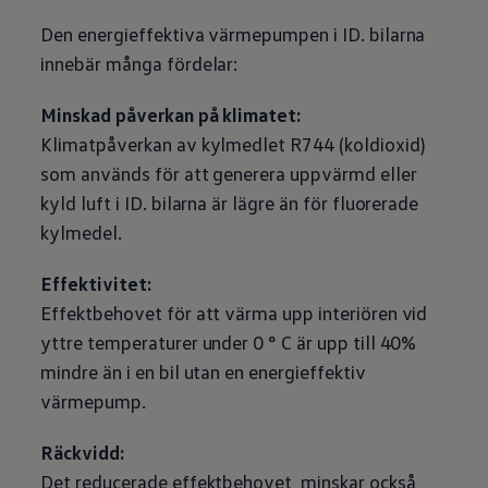
Batterigaranti och underhåll
Den energieffektiva värmepumpen i ID. bilarna
ID. Högspänningsbatteri
GTX: Elektrisk prestanda
innebär många fördelar:
Elbilsbatteriets råvaror
Mjukvaruuppdateringar för ID.
Minskad påverkan på klimatet:
Enkelt förklarat – så fungerar din ID.
Vanliga frågor
Klimatpåverkan av kylmedlet R744 (koldioxid)
ID. Drivers Club
som används för att generera uppvärmd eller
Service av elbilar
Företag
kyld luft i ID. bilarna är lägre än för fluorerade
Business Lease
kylmedel.
Företagsleasing
Personalbil
Bonus malus
Effektivitet:
TCO - Total ägandekostnad
Ordlista
Effektbehovet för att värma upp interiören vid
Fleet Interface Data
yttre temperaturer under 0 ° C är upp till 40%
Millån
Köpa
mindre än i en bil utan en energieffektiv
Bygg din bil
värmepump.
Erbjudanden
Boka provkörning
Vilken Volkswagen passar dig?
Räckvidd:
Offertförfrågan
Det reducerade effektbehovet minskar också
Hitta din återförsäljare