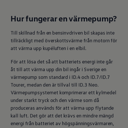
Kartuppdateringar
Uppdateringar för förbränningsbilar
Broschyrarkiv
Hur fungerar en värmepump?
Förarassistans
Farthållare & ACC
Front-, Lane- & Side Assist
Till skillnad från en bensinvdriven bil skapas inte
Körprofil
Park Assist & parkeringssensorer
tillräckligt med överskottsvärme från motorn för
Parkeringsbroms
att värma upp kupéluften i en elbil.
Sign Assist
Traffic Jam Assist
Trailer Assist
För att lösa det så att batteriets energi inte går
IQ.Drive
åt till att värma upp din bil ingår i Sverige en
Ordlista
Digitala extrafunktioner
värmepump som standard i ID.4 och ID.7/ID.7
Hitta tjänster för din modell
Tourer, medan den är tillval till ID.3 Neo.
Volkswagen-appar, inloggning och shoppen
Koppla ihop mobilen och bilen
Värmepumpsystemet komprimerar ett kylmedel
Uppdateringar för programvara, kartor och rad
under starkt tryck och den värme som då
We Charge
Elbilar
produceras används för att värma upp flytande
Våra elbilar
kall luft. Det gör att det krävs en mindre mängd
ID. Polo
ID.3
energi från batteriet av högspänningsvärmaren,
ID.4