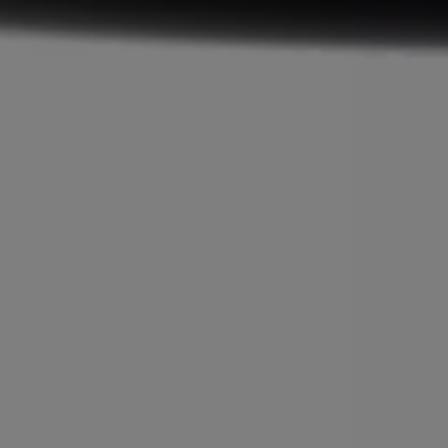
Köp tillbehör
Finansiering
Privatleasing Online
Privatleasing Online
Finansiering
Leasing
Lån
Serviceavtal & Försäkring
Volkswagen Serviceavtal
Volkswagen försäkring
Volkswagen Betalskydd
Boka provkörning
Offertförfrågan
Hitta din återförsäljare
Om Volkswagen
Juridisk information
CoC-certifikat och lista med ingredienser
Cookies
GDPR
Integritetspolicyn
Juridiskt
VSS Personuppgiftshantering
VWFS personuppgiftshantering
Jobba hos oss