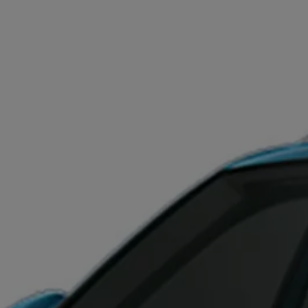
Kartuppdateringar
Uppdateringar för förbränningsbilar
Broschyrarkiv
Förarassistans
Farthållare & ACC
Front-, Lane- & Side Assist
Körprofil
Park Assist & parkeringssensorer
Parkeringsbroms
Sign Assist
Traffic Jam Assist
Trailer Assist
IQ.Drive
Ordlista
Digitala extrafunktioner
Hitta tjänster för din modell
Volkswagen-appar, inloggning och shoppen
Koppla ihop mobilen och bilen
Uppdateringar för programvara, kartor och rad
We Charge
Elbilar
Våra elbilar
ID. Polo
ID.3
ID.4