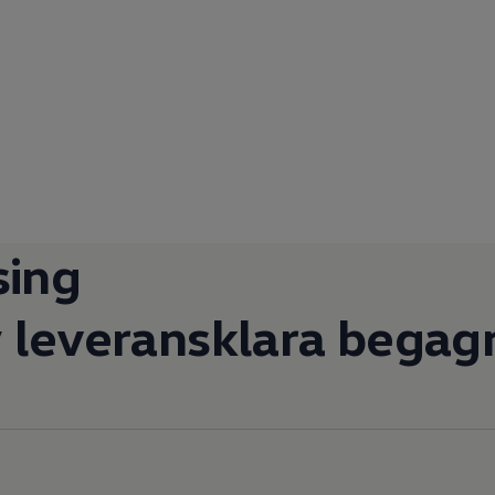
sing
v
leveransklara begagn