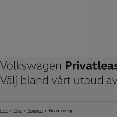
Volkswagen
Privatlea
Välj bland vårt utbud a
Hem
Köpa
Begagnat
Privatleasing