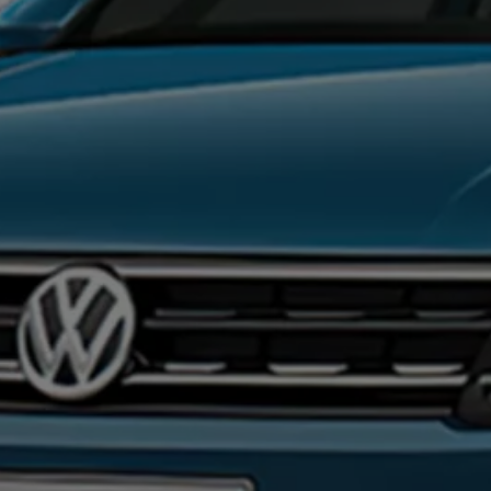
ID.7
ID.7 Tourer
ID. Cross
ID. Buzz
Konceptbilar
Höjd släpvagnsvikt
Våra laddhybrider
Golf GTE
Passat eHybrid
Tiguan eHybrid
Tayron eHybrid
Laddning och räckvidd
FAQ: Laddning och räckvidd
Hur betalar jag för laddning?
Vad kostar det att äga elbil?
Laddning för din elbil
Karta över laddstationer
Plug & Charge
We Charge
Laddboxen ID. Charger
Vad innebär "räckvidd enligt WLTP?"
Tekniken i elbilen
Klimatanläggning
Värmepump
Bromssystemet i ID.