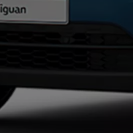
Batterigaranti och underhåll
ID. Högspänningsbatteri
GTX: Elektrisk prestanda
Elbilsbatteriets råvaror
Mjukvaruuppdateringar för ID.
Enkelt förklarat – så fungerar din ID.
Vanliga frågor
ID. Drivers Club
Service av elbilar
Företag
Business Lease
Företagsleasing
Personalbil
Bonus malus
TCO - Total ägandekostnad
Ordlista
Fleet Interface Data
Millån
Köpa
Bygg din bil
Erbjudanden
Boka provkörning
Vilken Volkswagen passar dig?
Offertförfrågan
Hitta din återförsäljare