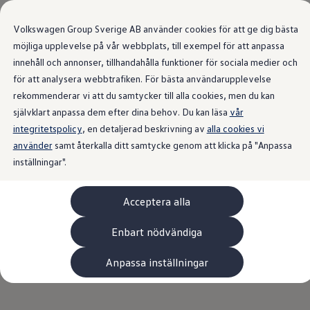
Våra bilar
Volkswagen Group Sverige AB använder cookies för att ge dig bästa
Bygg din bil
Nya bilar i lager
möjliga upplevelse på vår webbplats, till exempel för att anpassa
Golf Sportscombi
Hem
Om Volkswagen
Kontakta oss
innehåll och annonser, tillhandahålla funktioner för sociala medier och
Gå till
Gå till
Pressen testar Golf Sportscombi
för att analysera webbtrafiken. För bästa användarupplevelse
huvudinnehåll
sidfot
Lär dig om våra modellversioner
Boka provkörning
rekommenderar vi att du samtycker till alla cookies, men du kan
Nya ID. Cross
självklart anpassa dem efter dina behov. Du kan läsa
vår
Äga
Kontakta
oss
integritetspolicy
Service
, en detaljerad beskrivning av
alla cookies vi
Originalservice
använder
samt återkalla ditt samtycke genom att klicka på "Anpassa
Originalservice 4+
inställningar".
Originalservice 8+
Välj rätt kontaktväg
från listan nedan efter vad din
Basservice
Ekonomiservice
fråga gäller. Ta gärna också en titt på vår samling av
Acceptera alla
Skadereparation
vanliga frågor och svar
först. Kanske hittar du redan
ServiceCam
Service av elbilar
där svaret på just din fråga.
Enbart nödvändiga
Tillbehör
Transport- och bagagelösningar
Anpassa inställningar
Interiör- och exteriörskydd
Underhållning och elektronik
Laddbox och laddningskablar
Modellspecifika tillbehör