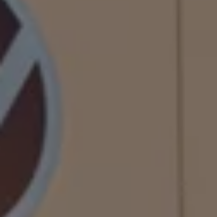
Däck och fälg
Delar
Originaldelar
Bytesdelar
Ekonomidelar
Classic Parts
Volkswagenkortet
Förmåner och erbjudanden
Frågor och svar
Reseförsäkring
Viktig kundinformation
Mobilitetsgaranti
Varnings- och kontrollampor
Återkallelser
2G/3G-nätet stängs ned – hur påverkas min bil
Dieselfrågan
Mjukvaruuppdatering för förbränningsbilar
Hitta serviceverkstad
myVolkswagen
Information om myVolkswagen
Hjälp med appar och digitala tjänster
Navigation Map Update
Digital Instruktionsbok
Mobilitetsgarantin
Uppdateringar för elbilar