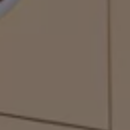
Kartuppdateringar
Uppdateringar för förbränningsbilar
Broschyrarkiv
Förarassistans
Farthållare & ACC
Front-, Lane- & Side Assist
Körprofil
Park Assist & parkeringssensorer
Parkeringsbroms
Sign Assist
Traffic Jam Assist
Trailer Assist
IQ.Drive
Ordlista
Digitala extrafunktioner
Hitta tjänster för din modell
Volkswagen-appar, inloggning och shoppen
Koppla ihop mobilen och bilen
Uppdateringar för programvara, kartor och rad
We Charge
Elbilar
Våra elbilar
ID. Polo
ID.3
ID.4