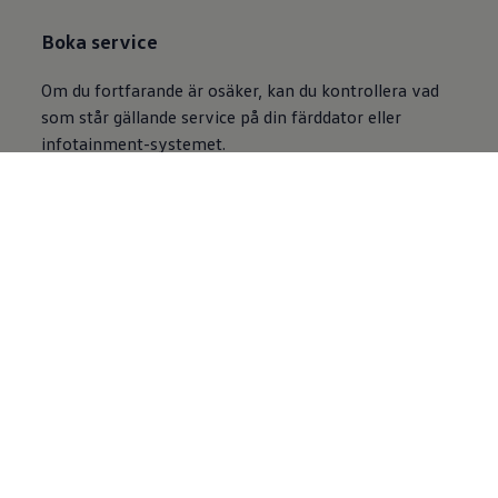
Boka service
Om du fortfarande är osäker, kan du kontrollera vad
som står gällande service på din färddator eller
infotainment-systemet.
Boka service online