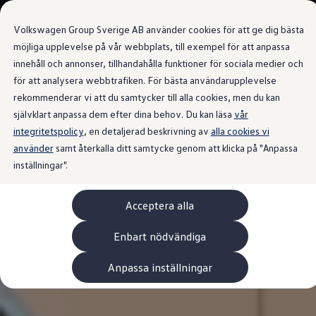
Våra bilar
Volkswagen Group Sverige AB använder cookies för att ge dig bästa
Bygg din bil
Nya bilar i lager
möjliga upplevelse på vår webbplats, till exempel för att anpassa
Golf Sportscombi
innehåll och annonser, tillhandahålla funktioner för sociala medier och
Gå till
Gå till
Pressen testar Golf Sportscombi
för att analysera webbtrafiken. För bästa användarupplevelse
huvudinnehåll
sidfot
Lär dig om våra modellversioner
Boka provkörning
rekommenderar vi att du samtycker till alla cookies, men du kan
Nya ID. Cross
självklart anpassa dem efter dina behov. Du kan läsa
vår
Äga
integritetspolicy
Service
, en detaljerad beskrivning av
alla cookies vi
Originalservice
använder
samt återkalla ditt samtycke genom att klicka på "Anpassa
Originalservice 4+
inställningar".
Originalservice 8+
Basservice
Ekonomiservice
Acceptera alla
Skadereparation
ServiceCam
Service av elbilar
Enbart nödvändiga
Tillbehör
Transport- och bagagelösningar
Anpassa inställningar
Interiör- och exteriörskydd
Underhållning och elektronik
Laddbox och laddningskablar
Modellspecifika tillbehör