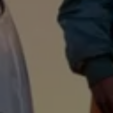
Köp tillbehör
Finansiering
Privatleasing Online
Privatleasing Online
Finansiering
Leasing
Lån
Serviceavtal & Försäkring
Volkswagen Serviceavtal
Volkswagen försäkring
Volkswagen Betalskydd
Boka provkörning
Offertförfrågan
Hitta din återförsäljare
Om Volkswagen
Juridisk information
CoC-certifikat och lista med ingredienser
Cookies
GDPR
Integritetspolicyn
Juridiskt
VSS Personuppgiftshantering
VWFS personuppgiftshantering
Jobba hos oss