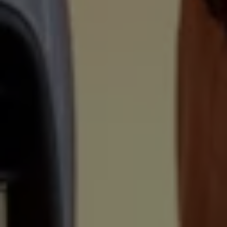
Arbeta hos våra återförsäljare
Arbeta hos Volkswagen
Pressrum
Pressmeddelanden
Presskontakt
Sponsring
Längdskidor
Skidskytte
Folkspel
Motorsport
Sveriges Olympiska Kommitté
Volkswagen eMagasin
Nyheter
Tips
Innovation
Laddning
Säkerhet
Reportage
Om magasinet
Hållbarhet
Kontakta oss
WLTP
Broschyrarkiv