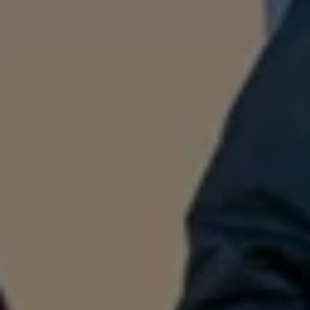
Batterigaranti och underhåll
ID. Högspänningsbatteri
GTX: Elektrisk prestanda
Elbilsbatteriets råvaror
Mjukvaruuppdateringar för ID.
Enkelt förklarat – så fungerar din ID.
Vanliga frågor
ID. Drivers Club
Service av elbilar
Företag
Business Lease
Företagsleasing
Personalbil
Bonus malus
TCO - Total ägandekostnad
Ordlista
Fleet Interface Data
Millån
Köpa
Bygg din bil
Erbjudanden
Boka provkörning
Vilken Volkswagen passar dig?
Offertförfrågan
Hitta din återförsäljare