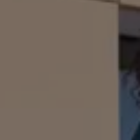
ID.7
ID.7 Tourer
ID. Cross
ID. Buzz
Konceptbilar
Höjd släpvagnsvikt
Våra laddhybrider
Golf GTE
Passat eHybrid
Tiguan eHybrid
Tayron eHybrid
Laddning och räckvidd
FAQ: Laddning och räckvidd
Hur betalar jag för laddning?
Vad kostar det att äga elbil?
Laddning för din elbil
Karta över laddstationer
Plug & Charge
We Charge
Laddboxen ID. Charger
Vad innebär "räckvidd enligt WLTP?"
Tekniken i elbilen
Klimatanläggning
Värmepump
Bromssystemet i ID.