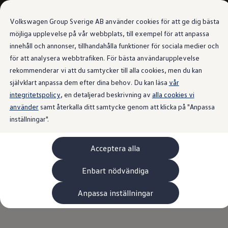
Våra bilar
Volkswagen Group Sverige AB använder cookies för att ge dig bästa
Bygg din bil
Nya bilar i lager
möjliga upplevelse på vår webbplats, till exempel för att anpassa
Golf Sportscombi
innehåll och annonser, tillhandahålla funktioner för sociala medier och
Gå till
Gå till
Pressen testar Golf Sportscombi
för att analysera webbtrafiken. För bästa användarupplevelse
huvudinnehåll
sidfot
Lär dig om våra modellversioner
Boka provkörning
rekommenderar vi att du samtycker till alla cookies, men du kan
Nya ID. Cross
självklart anpassa dem efter dina behov. Du kan läsa
vår
Äga
integritetspolicy
Service
, en detaljerad beskrivning av
alla cookies vi
Originalservice
använder
samt återkalla ditt samtycke genom att klicka på "Anpassa
Originalservice 4+
inställningar".
Originalservice 8+
Basservice
Ekonomiservice
Acceptera alla
Skadereparation
ServiceCam
Service av elbilar
Enbart nödvändiga
Tillbehör
Transport- och bagagelösningar
Anpassa inställningar
Interiör- och exteriörskydd
Underhållning och elektronik
Laddbox och laddningskablar
Modellspecifika tillbehör