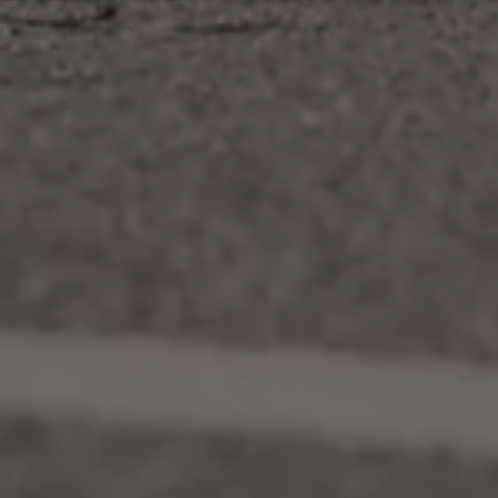
Arbeta hos våra återförsäljare
Arbeta hos Volkswagen
Pressrum
Pressmeddelanden
Presskontakt
Sponsring
Längdskidor
Skidskytte
Folkspel
Motorsport
Sveriges Olympiska Kommitté
Volkswagen eMagasin
Nyheter
Tips
Innovation
Laddning
Säkerhet
Reportage
Om magasinet
Hållbarhet
Kontakta oss
WLTP
Broschyrarkiv