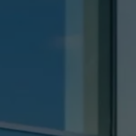
Däck och fälg
Delar
Originaldelar
Bytesdelar
Ekonomidelar
Classic Parts
Volkswagenkortet
Förmåner och erbjudanden
Frågor och svar
Reseförsäkring
Viktig kundinformation
Mobilitetsgaranti
Varnings- och kontrollampor
Återkallelser
2G/3G-nätet stängs ned – hur påverkas min bil
Dieselfrågan
Mjukvaruuppdatering för förbränningsbilar
Hitta serviceverkstad
myVolkswagen
Information om myVolkswagen
Hjälp med appar och digitala tjänster
Navigation Map Update
Digital Instruktionsbok
Mobilitetsgarantin
Uppdateringar för elbilar