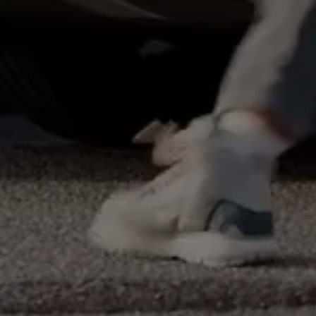
Köp tillbehör
Finansiering
Privatleasing Online
Privatleasing Online
Finansiering
Leasing
Lån
Serviceavtal & Försäkring
Volkswagen Serviceavtal
Volkswagen försäkring
Volkswagen Betalskydd
Boka provkörning
Offertförfrågan
Hitta din återförsäljare
Om Volkswagen
Juridisk information
CoC-certifikat och lista med ingredienser
Cookies
GDPR
Integritetspolicyn
Juridiskt
VSS Personuppgiftshantering
VWFS personuppgiftshantering
Jobba hos oss