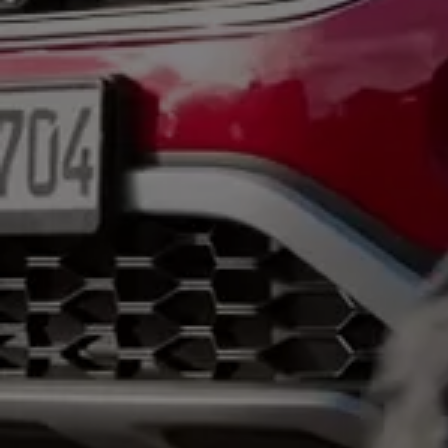
Batterigaranti och underhåll
ID. Högspänningsbatteri
GTX: Elektrisk prestanda
Elbilsbatteriets råvaror
Mjukvaruuppdateringar för ID.
Enkelt förklarat – så fungerar din ID.
Vanliga frågor
ID. Drivers Club
Service av elbilar
Företag
Business Lease
Företagsleasing
Personalbil
Bonus malus
TCO - Total ägandekostnad
Ordlista
Fleet Interface Data
Millån
Köpa
Bygg din bil
Erbjudanden
Boka provkörning
Vilken Volkswagen passar dig?
Offertförfrågan
Hitta din återförsäljare