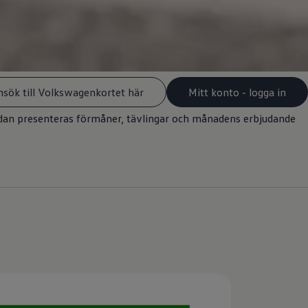
nsök till Volkswagenkortet här
Mitt konto - logga in
edan presenteras förmåner, tävlingar och månadens erbjudande