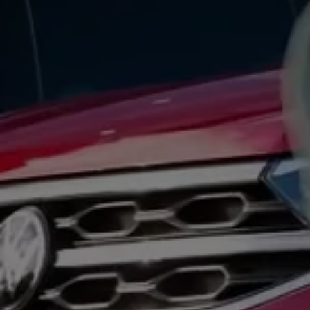
ID.7
ID.7 Tourer
ID. Cross
ID. Buzz
Konceptbilar
Höjd släpvagnsvikt
Våra laddhybrider
Golf GTE
Passat eHybrid
Tiguan eHybrid
Tayron eHybrid
Laddning och räckvidd
FAQ: Laddning och räckvidd
Hur betalar jag för laddning?
Vad kostar det att äga elbil?
Laddning för din elbil
Karta över laddstationer
Plug & Charge
We Charge
Laddboxen ID. Charger
Vad innebär "räckvidd enligt WLTP?"
Tekniken i elbilen
Klimatanläggning
Värmepump
Bromssystemet i ID.