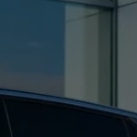
Kartuppdateringar
Uppdateringar för förbränningsbilar
Broschyrarkiv
Förarassistans
Farthållare & ACC
Front-, Lane- & Side Assist
Körprofil
Park Assist & parkeringssensorer
Parkeringsbroms
Sign Assist
Traffic Jam Assist
Trailer Assist
IQ.Drive
Ordlista
Digitala extrafunktioner
Hitta tjänster för din modell
Volkswagen-appar, inloggning och shoppen
Koppla ihop mobilen och bilen
Uppdateringar för programvara, kartor och rad
We Charge
Elbilar
Våra elbilar
ID. Polo
ID.3
ID.4