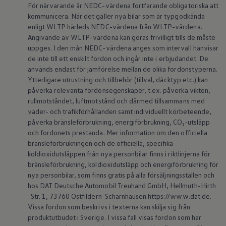
För närvarande är NEDC-värdena fortfarande obligatoriska att
Batterigaranti och underhåll
ID. Högspänningsbatteri
kommunicera. När det gäller nya bilar som är typgodkända
GTX: Elektrisk prestanda
enligt WLTP härleds NEDC-värdena från WLTP-värdena.
Elbilsbatteriets råvaror
Angivande av WLTP-värdena kan göras frivilligt tills de måste
Mjukvaruuppdateringar för ID.
uppges. I den mån NEDC-värdena anges som intervall hänvisar
Enkelt förklarat – så fungerar din ID.
de inte till ett enskilt fordon och ingår inte i erbjudandet. De
Vanliga frågor
används endast för jämförelse mellan de olika fordonstyperna.
ID. Drivers Club
Service av elbilar
Ytterligare utrustning och tillbehör (tillval, däcktyp etc.) kan
Företag
påverka relevanta fordonsegenskaper, t.ex. påverka vikten,
Business Lease
rullmotståndet, luftmotstånd och därmed tillsammans med
Företagsleasing
väder- och trafikförhållanden samt individuellt körbeteende,
Personalbil
påverka bränsleförbrukning, energiförbrukning, CO₂-utsläpp
Bonus malus
och fordonets prestanda. Mer information om den officiella
TCO - Total ägandekostnad
Ordlista
bränsleförbrukningen och de officiella, specifika
Fleet Interface Data
koldioxidutsläppen från nya personbilar finns i riktlinjerna för
Millån
bränsleförbrukning, koldioxidutsläpp och energiförbrukning för
Köpa
nya personbilar, som finns gratis på alla försäljningsställen och
Bygg din bil
hos DAT Deutsche Automobil Treuhand GmbH, Hellmuth-Hirth
Erbjudanden
-Str. 1, 73760 Ostfildern-Scharnhausen https://www.dat.de.
Boka provkörning
Vilken Volkswagen passar dig?
Vissa fordon som beskrivs i texterna kan skilja sig från
Offertförfrågan
produktutbudet i Sverige. I vissa fall visas fordon som har
Hitta din återförsäljare