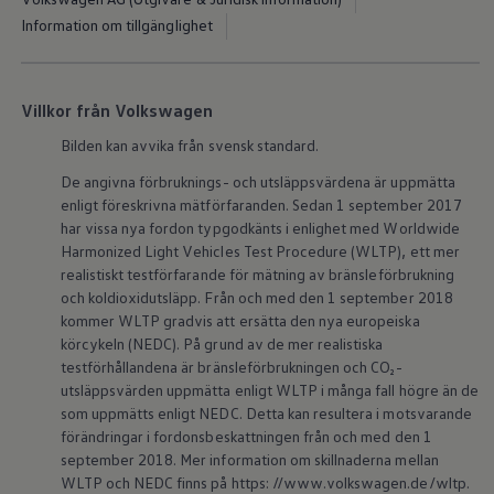
ID.7
Information om tillgänglighet
ID.7 Tourer
ID. Cross
ID. Buzz
Konceptbilar
Villkor från Volkswagen
Höjd släpvagnsvikt
Våra laddhybrider
Bilden kan avvika från svensk standard.
Golf GTE
Passat eHybrid
De angivna förbruknings- och utsläppsvärdena är uppmätta
Tiguan eHybrid
enligt föreskrivna mätförfaranden. Sedan 1 september 2017
Tayron eHybrid
har vissa nya fordon typgodkänts i enlighet med Worldwide
Laddning och räckvidd
FAQ: Laddning och räckvidd
Harmonized Light Vehicles Test Procedure (WLTP), ett mer
Hur betalar jag för laddning?
realistiskt testförfarande för mätning av bränsleförbrukning
Vad kostar det att äga elbil?
och koldioxidutsläpp. Från och med den 1 september 2018
Laddning för din elbil
kommer WLTP gradvis att ersätta den nya europeiska
Karta över laddstationer
körcykeln (NEDC). På grund av de mer realistiska
Plug & Charge
testförhållandena är bränsleförbrukningen och CO₂-
We Charge
Laddboxen ID. Charger
utsläppsvärden uppmätta enligt WLTP i många fall högre än de
Vad innebär "räckvidd enligt WLTP?"
som uppmätts enligt NEDC. Detta kan resultera i motsvarande
Tekniken i elbilen
förändringar i fordonsbeskattningen från och med den 1
Klimatanläggning
september 2018. Mer information om skillnaderna mellan
Värmepump
WLTP och NEDC finns på https: //www.volkswagen.de/wltp.
Bromssystemet i ID.