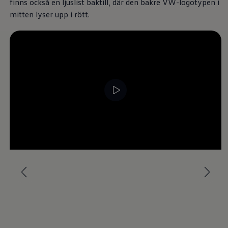
finns också en ljuslist baktill, där den bakre VW-logotypen i
Däck och fälg
Delar
mitten lyser upp i rött.
Originaldelar
Bytesdelar
Ekonomidelar
Classic Parts
Volkswagenkortet
Förmåner och erbjudanden
Frågor och svar
Reseförsäkring
Viktig kundinformation
Mobilitetsgaranti
Varnings- och kontrollampor
Återkallelser
2G/3G-nätet stängs ned – hur påverkas min bil
--:--
Dieselfrågan
återstående tid, --:--
Mjukvaruuppdatering för förbränningsbilar
Hitta serviceverkstad
myVolkswagen
Information om myVolkswagen
Hjälp med appar och digitala tjänster
Navigation Map Update
Digital Instruktionsbok
Mobilitetsgarantin
Uppdateringar för elbilar