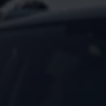
Arbeta hos våra återförsäljare
Arbeta hos Volkswagen
Pressrum
Pressmeddelanden
Presskontakt
Sponsring
Längdskidor
Skidskytte
Folkspel
Motorsport
Sveriges Olympiska Kommitté
Volkswagen eMagasin
Nyheter
Tips
Innovation
Laddning
Säkerhet
Reportage
Om magasinet
Hållbarhet
Kontakta oss
WLTP
Broschyrarkiv