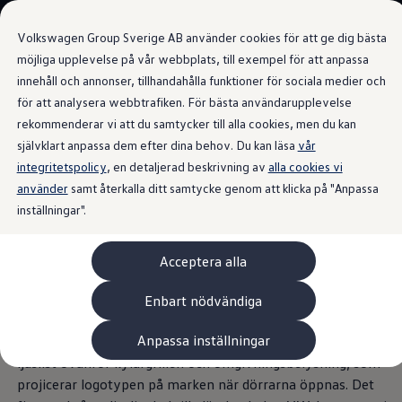
Våra bilar
Volkswagen Group Sverige AB använder cookies för att ge dig bästa
Bygg din bil
Nya bilar i lager
möjliga upplevelse på vår webbplats, till exempel för att anpassa
Golf Sportscombi
innehåll och annonser, tillhandahålla funktioner för sociala medier och
Gå till
Gå till
Pressen testar Golf Sportscombi
för att analysera webbtrafiken. För bästa användarupplevelse
huvudinnehåll
sidfot
Lär dig om våra modellversioner
Ljussignatur
Boka provkörning
rekommenderar vi att du samtycker till alla cookies, men du kan
Nya ID. Cross
självklart anpassa dem efter dina behov. Du kan läsa
vår
Äga
integritetspolicy
Service
, en detaljerad beskrivning av
alla cookies vi
Originalservice
använder
samt återkalla ditt samtycke genom att klicka på "Anpassa
Sätter nivån
. Även i
Originalservice 4+
inställningar".
Originalservice 8+
Basservice
mörkret.
Ekonomiservice
Acceptera alla
Skadereparation
ServiceCam
Service av elbilar
IQ. LIGHT HD matrixstrålkastarna visar en del av vad de kan
Enbart nödvändiga
Tillbehör
göra direkt när du sätter på dem – med en elegant
Transport- och bagagelösningar
Anpassa inställningar
ljusprojektion. Touaregs ljussignatur kompletteras med en
Interiör- och exteriörskydd
Underhållning och elektronik
ljuslist ovanför kylargrillen och omgivningsbelysning, som
Laddbox och laddningskablar
projicerar logotypen på marken när dörrarna öppnas. Det
Modellspecifika tillbehör