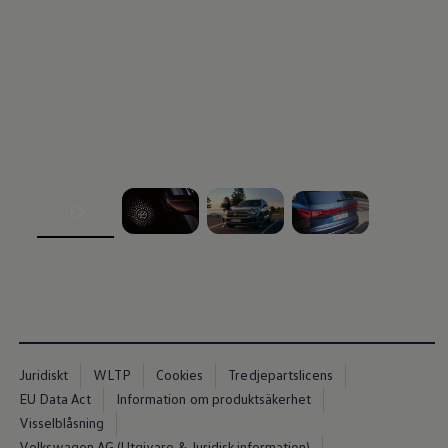
Kartuppdateringar
Uppdateringar för förbränningsbilar
Broschyrarkiv
Förarassistans
Farthållare & ACC
Front-, Lane- & Side Assist
Körprofil
Park Assist & parkeringssensorer
Parkeringsbroms
Sign Assist
Traffic Jam Assist
Trailer Assist
IQ.Drive
, 1 av 4
, 2 av 4
, 3 av 4
, 4 av 4
Ordlista
Digitala extrafunktioner
Hitta tjänster för din modell
Volkswagen-appar, inloggning och shoppen
Koppla ihop mobilen och bilen
Uppdateringar för programvara, kartor och rad
We Charge
Elbilar
Juridiskt
WLTP
Cookies
Tredjepartslicens
Våra elbilar
EU Data Act
Information om produktsäkerhet
ID. Polo
Visselblåsning
ID.3
ID.4
Volkswagen AG (Utgivare & Juridisk information)