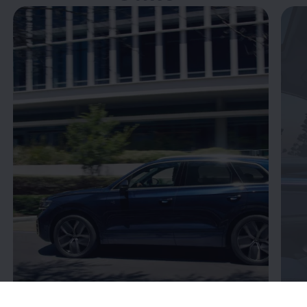
Öppna helskärmsläge