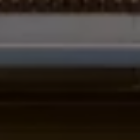
Batterigaranti och underhåll
ID. Högspänningsbatteri
GTX: Elektrisk prestanda
Elbilsbatteriets råvaror
Mjukvaruuppdateringar för ID.
Enkelt förklarat – så fungerar din ID.
Vanliga frågor
ID. Drivers Club
Service av elbilar
Företag
Business Lease
Företagsleasing
Personalbil
Bonus malus
TCO - Total ägandekostnad
Ordlista
Fleet Interface Data
Millån
Köpa
Bygg din bil
Erbjudanden
Boka provkörning
Vilken Volkswagen passar dig?
Offertförfrågan
Hitta din återförsäljare