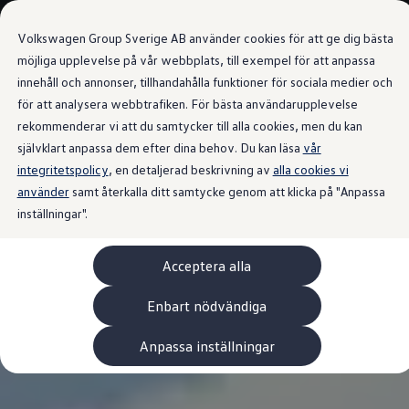
Våra bilar
Volkswagen Group Sverige AB använder cookies för att ge dig bästa
Bygg din bil
Nya bilar i lager
möjliga upplevelse på vår webbplats, till exempel för att anpassa
Golf Sportscombi
innehåll och annonser, tillhandahålla funktioner för sociala medier och
Gå till
Gå till
Pressen testar Golf Sportscombi
för att analysera webbtrafiken. För bästa användarupplevelse
huvudinnehåll
sidfot
Lär dig om våra modellversioner
Boka provkörning
rekommenderar vi att du samtycker till alla cookies, men du kan
Nya ID. Cross
självklart anpassa dem efter dina behov. Du kan läsa
vår
Äga
integritetspolicy
Service
, en detaljerad beskrivning av
alla cookies vi
Originalservice
använder
samt återkalla ditt samtycke genom att klicka på "Anpassa
Originalservice 4+
inställningar".
Originalservice 8+
Basservice
Ekonomiservice
Acceptera alla
Skadereparation
ServiceCam
Service av elbilar
Enbart nödvändiga
Tillbehör
Transport- och bagagelösningar
Anpassa inställningar
Interiör- och exteriörskydd
Underhållning och elektronik
Laddbox och laddningskablar
Modellspecifika tillbehör