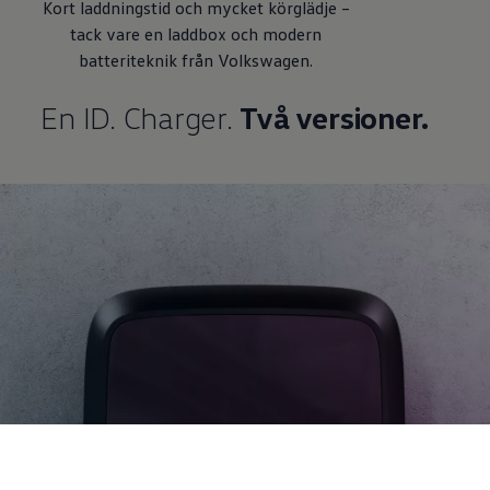
Kort laddningstid och mycket körglädje –
tack vare en laddbox och modern
batteriteknik från
Volkswagen
.
En ID. Charger.
Två versioner.