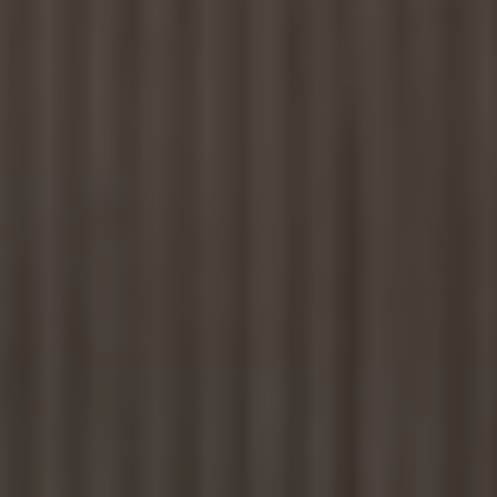
Kartuppdateringar
Uppdateringar för förbränningsbilar
Broschyrarkiv
Förarassistans
Farthållare & ACC
Front-, Lane- & Side Assist
Körprofil
Park Assist & parkeringssensorer
Parkeringsbroms
Sign Assist
Traffic Jam Assist
Trailer Assist
IQ.Drive
Ordlista
Digitala extrafunktioner
Hitta tjänster för din modell
Volkswagen-appar, inloggning och shoppen
Koppla ihop mobilen och bilen
Uppdateringar för programvara, kartor och rad
We Charge
Elbilar
Våra elbilar
ID. Polo
ID.3
ID.4