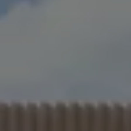
Däck och fälg
Delar
Originaldelar
Bytesdelar
Ekonomidelar
Classic Parts
Volkswagenkortet
Förmåner och erbjudanden
Frågor och svar
Reseförsäkring
Viktig kundinformation
Mobilitetsgaranti
Varnings- och kontrollampor
Återkallelser
2G/3G-nätet stängs ned – hur påverkas min bil
Dieselfrågan
Mjukvaruuppdatering för förbränningsbilar
Hitta serviceverkstad
myVolkswagen
Information om myVolkswagen
Hjälp med appar och digitala tjänster
Navigation Map Update
Digital Instruktionsbok
Mobilitetsgarantin
Uppdateringar för elbilar