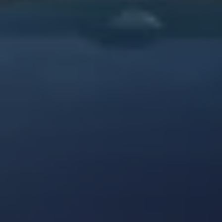
Arbeta hos våra återförsäljare
Arbeta hos Volkswagen
Pressrum
Pressmeddelanden
Presskontakt
Sponsring
Längdskidor
Skidskytte
Folkspel
Motorsport
Sveriges Olympiska Kommitté
Volkswagen eMagasin
Nyheter
Tips
Innovation
Laddning
Säkerhet
Reportage
Om magasinet
Hållbarhet
Kontakta oss
WLTP
Broschyrarkiv