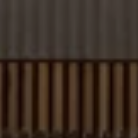
ID.7
ID.7 Tourer
ID. Cross
ID. Buzz
Konceptbilar
Höjd släpvagnsvikt
Våra laddhybrider
Golf GTE
Passat eHybrid
Tiguan eHybrid
Tayron eHybrid
Laddning och räckvidd
FAQ: Laddning och räckvidd
Hur betalar jag för laddning?
Vad kostar det att äga elbil?
Laddning för din elbil
Karta över laddstationer
Plug & Charge
We Charge
Laddboxen ID. Charger
Vad innebär "räckvidd enligt WLTP?"
Tekniken i elbilen
Klimatanläggning
Värmepump
Bromssystemet i ID.