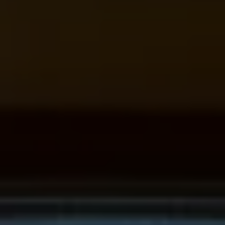
Köp tillbehör
Finansiering
Privatleasing Online
Privatleasing Online
Finansiering
Leasing
Lån
Serviceavtal & Försäkring
Volkswagen Serviceavtal
Volkswagen försäkring
Volkswagen Betalskydd
Boka provkörning
Offertförfrågan
Hitta din återförsäljare
Om Volkswagen
Juridisk information
CoC-certifikat och lista med ingredienser
Cookies
GDPR
Integritetspolicyn
Juridiskt
VSS Personuppgiftshantering
VWFS personuppgiftshantering
Jobba hos oss