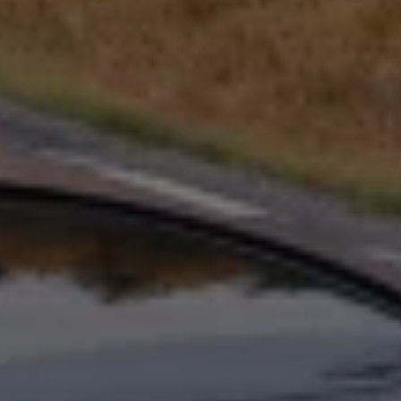
Köp tillbehör
Finansiering
Privatleasing Online
Privatleasing Online
Finansiering
Leasing
Lån
Serviceavtal & Försäkring
Volkswagen Serviceavtal
Volkswagen försäkring
Volkswagen Betalskydd
Boka provkörning
Offertförfrågan
Hitta din återförsäljare
Om Volkswagen
Juridisk information
CoC-certifikat och lista med ingredienser
Cookies
GDPR
Integritetspolicyn
Juridiskt
VSS Personuppgiftshantering
VWFS personuppgiftshantering
Jobba hos oss