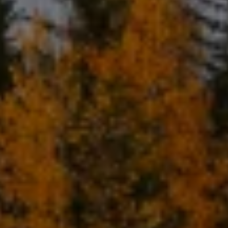
Däck och fälg
Delar
Originaldelar
Bytesdelar
Ekonomidelar
Classic Parts
Volkswagenkortet
Förmåner och erbjudanden
Frågor och svar
Reseförsäkring
Viktig kundinformation
Mobilitetsgaranti
Varnings- och kontrollampor
Återkallelser
2G/3G-nätet stängs ned – hur påverkas min bil
Dieselfrågan
Mjukvaruuppdatering för förbränningsbilar
Hitta serviceverkstad
myVolkswagen
Information om myVolkswagen
Hjälp med appar och digitala tjänster
Navigation Map Update
Digital Instruktionsbok
Mobilitetsgarantin
Uppdateringar för elbilar