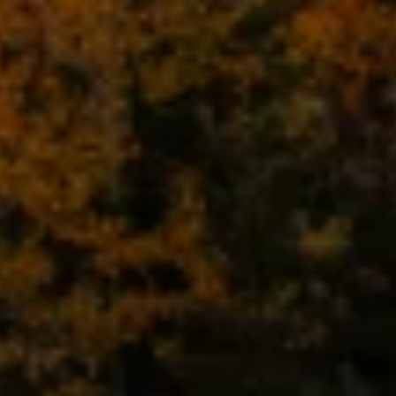
Kartuppdateringar
Uppdateringar för förbränningsbilar
Broschyrarkiv
Förarassistans
Farthållare & ACC
Front-, Lane- & Side Assist
Körprofil
Park Assist & parkeringssensorer
Parkeringsbroms
Sign Assist
Traffic Jam Assist
Trailer Assist
IQ.Drive
Ordlista
Digitala extrafunktioner
Hitta tjänster för din modell
Volkswagen-appar, inloggning och shoppen
Koppla ihop mobilen och bilen
Uppdateringar för programvara, kartor och rad
We Charge
Elbilar
Våra elbilar
ID. Polo
ID.3
ID.4