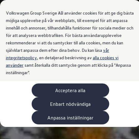
Våra bilar
Volkswagen Group Sverige AB använder cookies för att ge dig bästa
Bygg din bil
Nya bilar i lager
möjliga upplevelse på vår webbplats, till exempel för att anpassa
Golf Sportscombi
innehåll och annonser, tillhandahålla funktioner för sociala medier och
Gå till
Gå till
Pressen testar Golf Sportscombi
för att analysera webbtrafiken. För bästa användarupplevelse
huvudinnehåll
sidfot
Lär dig om våra modellversioner
Boka provkörning
rekommenderar vi att du samtycker till alla cookies, men du kan
Nya ID. Cross
självklart anpassa dem efter dina behov. Du kan läsa
vår
Äga
integritetspolicy
Service
, en detaljerad beskrivning av
alla cookies vi
Originalservice
använder
samt återkalla ditt samtycke genom att klicka på "Anpassa
Originalservice 4+
inställningar".
Originalservice 8+
Basservice
Ekonomiservice
Acceptera alla
Skadereparation
ServiceCam
Service av elbilar
Enbart nödvändiga
Tillbehör
Transport- och bagagelösningar
Anpassa inställningar
Interiör- och exteriörskydd
Underhållning och elektronik
Laddbox och laddningskablar
Modellspecifika tillbehör