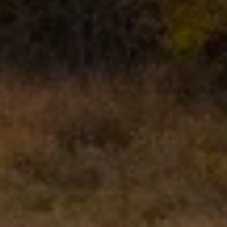
Batterigaranti och underhåll
ID. Högspänningsbatteri
GTX: Elektrisk prestanda
Elbilsbatteriets råvaror
Mjukvaruuppdateringar för ID.
Enkelt förklarat – så fungerar din ID.
Vanliga frågor
ID. Drivers Club
Service av elbilar
Företag
Business Lease
Företagsleasing
Personalbil
Bonus malus
TCO - Total ägandekostnad
Ordlista
Fleet Interface Data
Millån
Köpa
Bygg din bil
Erbjudanden
Boka provkörning
Vilken Volkswagen passar dig?
Offertförfrågan
Hitta din återförsäljare