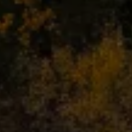
ID.7
ID.7 Tourer
ID. Cross
ID. Buzz
Konceptbilar
Höjd släpvagnsvikt
Våra laddhybrider
Golf GTE
Passat eHybrid
Tiguan eHybrid
Tayron eHybrid
Laddning och räckvidd
FAQ: Laddning och räckvidd
Hur betalar jag för laddning?
Vad kostar det att äga elbil?
Laddning för din elbil
Karta över laddstationer
Plug & Charge
We Charge
Laddboxen ID. Charger
Vad innebär "räckvidd enligt WLTP?"
Tekniken i elbilen
Klimatanläggning
Värmepump
Bromssystemet i ID.