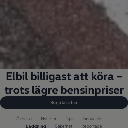
Elbil billigast att köra –
trots lägre bensinpriser
Börja läsa här
Översikt
Nyheter
Tips
Innovation
Laddning
Säkerhet
Reportage