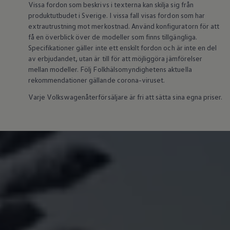
Vissa fordon som beskrivs i texterna kan skilja sig från
Köp tillbehör
produktutbudet i Sverige. I vissa fall visas fordon som har
Finansiering
extrautrustning mot merkostnad. Använd konfiguratorn för att
Privatleasing Online
Privatleasing Online
få en överblick över de modeller som finns tillgängliga.
Finansiering
Specifikationer gäller inte ett enskilt fordon och är inte en del
Leasing
av erbjudandet, utan är till för att möjliggöra jämförelser
Lån
mellan modeller. Följ Folkhälsomyndighetens aktuella
Serviceavtal & Försäkring
rekommendationer gällande corona-viruset.
Volkswagen Serviceavtal
Volkswagen försäkring
Varje Volkswagenåterförsäljare är fri att sätta sina egna priser.
Volkswagen Betalskydd
Boka provkörning
Offertförfrågan
Hitta din återförsäljare
Om Volkswagen
Juridisk information
CoC-certifikat och lista med ingredienser
Cookies
GDPR
Integritetspolicyn
Juridiskt
VSS Personuppgiftshantering
VWFS personuppgiftshantering
Jobba hos oss