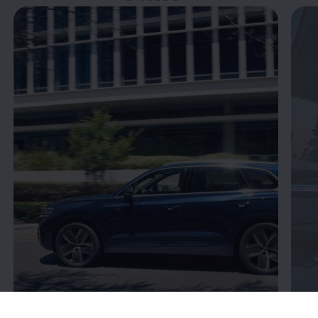
Öppna helskärmsläge