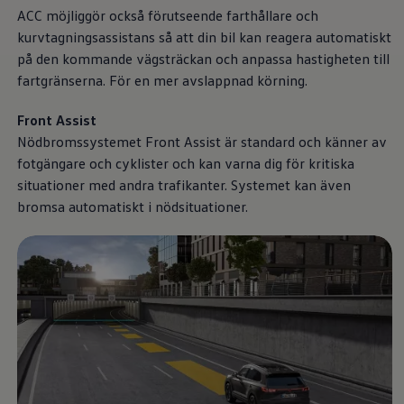
Däck och fälg
ACC möjliggör också förutseende farthållare och
Delar
kurvtagningsassistans så att din bil kan reagera automatiskt
Originaldelar
Bytesdelar
på den kommande vägsträckan och anpassa hastigheten till
Ekonomidelar
fartgränserna. För en mer avslappnad körning.
Classic Parts
Volkswagenkortet
Front Assist
Förmåner och erbjudanden
Frågor och svar
Nödbromssystemet Front Assist är standard och känner av
Reseförsäkring
fotgängare och cyklister och kan varna dig för kritiska
Viktig kundinformation
situationer med andra trafikanter. Systemet kan även
Mobilitetsgaranti
Varnings- och kontrollampor
bromsa automatiskt i nödsituationer.
Återkallelser
2G/3G-nätet stängs ned – hur påverkas min bil
Dieselfrågan
Mjukvaruuppdatering för förbränningsbilar
Hitta serviceverkstad
myVolkswagen
Information om myVolkswagen
Hjälp med appar och digitala tjänster
Navigation Map Update
Digital Instruktionsbok
Mobilitetsgarantin
Uppdateringar för elbilar