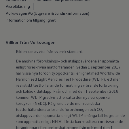
ID.7
Visselblåsning
ID.7 Tourer
Volkswagen AG (Utgivare & Juridisk information)
ID. Cross
ID. Buzz
Information om tillgänglighet
Konceptbilar
Höjd släpvagnsvikt
Våra laddhybrider
Golf GTE
Villkor från Volkswagen
Passat eHybrid
Tiguan eHybrid
Bilden kan avvika från svensk standard.
Tayron eHybrid
Laddning och räckvidd
De angivna förbruknings- och utsläppsvärdena är uppmätta
FAQ: Laddning och räckvidd
enligt föreskrivna mätförfaranden. Sedan 1 september 2017
Hur betalar jag för laddning?
har vissa nya fordon typgodkänts i enlighet med Worldwide
Vad kostar det att äga elbil?
Harmonized Light Vehicles Test Procedure (WLTP), ett mer
Laddning för din elbil
realistiskt testförfarande för mätning av bränsleförbrukning
Karta över laddstationer
och koldioxidutsläpp. Från och med den 1 september 2018
Plug & Charge
We Charge
kommer WLTP gradvis att ersätta den nya europeiska
Laddboxen ID. Charger
körcykeln (NEDC). På grund av de mer realistiska
Vad innebär "räckvidd enligt WLTP?"
testförhållandena är bränsleförbrukningen och CO₂-
Tekniken i elbilen
utsläppsvärden uppmätta enligt WLTP i många fall högre än de
Klimatanläggning
som uppmätts enligt NEDC. Detta kan resultera i motsvarande
Värmepump
förändringar i fordonsbeskattningen från och med den 1
Bromssystemet i ID.