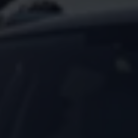
Arbeta hos våra återförsäljare
Arbeta hos Volkswagen
Pressrum
Pressmeddelanden
Presskontakt
Sponsring
Längdskidor
Skidskytte
Folkspel
Motorsport
Sveriges Olympiska Kommitté
Volkswagen eMagasin
Nyheter
Tips
Innovation
Laddning
Säkerhet
Reportage
Om magasinet
Hållbarhet
Kontakta oss
WLTP
Broschyrarkiv