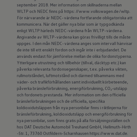
Batterigaranti och underhåll
september 2018. Mer information om skillnaderna mellan
ID. Högspänningsbatteri
WLTP och NEDC finns på https: //www.volkswagen.de/wltp.
GTX: Elektrisk prestanda
För närvarande är NEDC-värdena fortfarande obligatoriska att
Elbilsbatteriets råvaror
kommunicera. När det gäller nya bilar som är typgodkända
Mjukvaruuppdateringar för ID.
enligt WLTP härleds NEDC-värdena från WLTP-värdena.
Enkelt förklarat – så fungerar din ID.
Angivande av WLTP-värdena kan göras frivilligt tills de måste
Vanliga frågor
ID. Drivers Club
uppges. I den mån NEDC-värdena anges som intervall hänvisar
Service av elbilar
de inte till ett enskilt fordon och ingår inte i erbjudandet. De
Företag
används endast för jämförelse mellan de olika fordonstyperna.
Business Lease
Ytterligare utrustning och tillbehör (tillval, däcktyp etc.) kan
Företagsleasing
påverka relevanta fordonsegenskaper, t.ex. påverka vikten,
Personalbil
rullmotståndet, luftmotstånd och därmed tillsammans med
Bonus malus
TCO - Total ägandekostnad
väder- och trafikförhållanden samt individuellt körbeteende,
Ordlista
påverka bränsleförbrukning, energiförbrukning, CO₂-utsläpp
Fleet Interface Data
och fordonets prestanda. Mer information om den officiella
Millån
bränsleförbrukningen och de officiella, specifika
Köpa
koldioxidutsläppen från nya personbilar finns i riktlinjerna för
Bygg din bil
bränsleförbrukning, koldioxidutsläpp och energiförbrukning för
Erbjudanden
Boka provkörning
nya personbilar, som finns gratis på alla försäljningsställen och
Vilken Volkswagen passar dig?
hos DAT Deutsche Automobil Treuhand GmbH, Hellmuth-Hirth
Offertförfrågan
-Str. 1, 73760 Ostfildern-Scharnhausen https://www.dat.de.
Hitta din återförsäljare