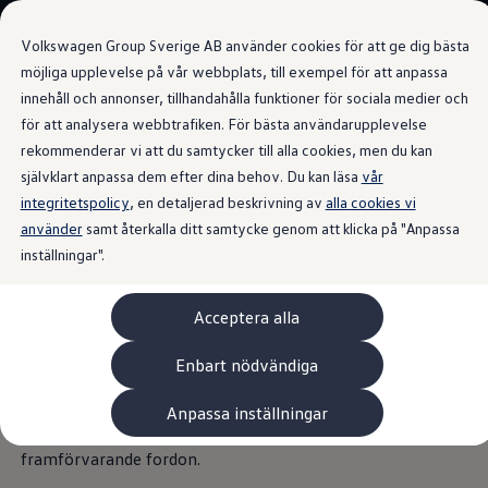
Våra bilar
Volkswagen Group Sverige AB använder cookies för att ge dig bästa
Bygg din bil
Nya bilar i lager
möjliga upplevelse på vår webbplats, till exempel för att anpassa
Golf Sportscombi
innehåll och annonser, tillhandahålla funktioner för sociala medier och
Gå till
Gå till
Pressen testar Golf Sportscombi
för att analysera webbtrafiken. För bästa användarupplevelse
huvudinnehåll
sidfot
Lär dig om våra modellversioner
Adaptiv farthållare och Front Assist
Boka provkörning
rekommenderar vi att du samtycker till alla cookies, men du kan
nödbromssystem
Nya ID. Cross
självklart anpassa dem efter dina behov. Du kan läsa
vår
Äga
integritetspolicy
Service
, en detaljerad beskrivning av
alla cookies vi
Originalservice
använder
samt återkalla ditt samtycke genom att klicka på "Anpassa
Originalservice 4+
Håller avståndet.
Och
inställningar".
Originalservice 8+
Basservice
Ekonomiservice
hastighetsgränserna.
Acceptera alla
Skadereparation
ServiceCam
Service av elbilar
Enbart nödvändiga
ACC
Tillbehör
Transport- och bagagelösningar
Adaptiv farthållare ACC kan hjälpa dig att hålla en
Anpassa inställningar
Interiör- och exteriörskydd
förinställd maxhastighet och ett minsta avstånd till
Underhållning och elektronik
framförvarande fordon.
Laddbox och laddningskablar
Modellspecifika tillbehör