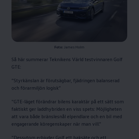
Foto:
James Holm
Så här summerar Teknikens Värld testvinnaren Golf
GTE:
”Styrkänslan är förutsägbar, fjädringen balanserad
och förarmiljön logisk”
”GTE-läget förändrar bilens karaktär på ett sätt som
faktiskt ger laddhybriden en viss spets: Möjligheten
att vara både bränslesnål elpendlare och en bil med
engagerande köregenskaper när man vill.”
”Dessutom erbjuder Golf ett baksäte och ett