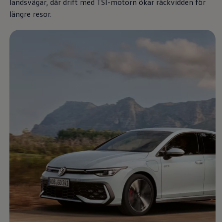
landsvägar, där drift med TSI-motorn ökar räckvidden för
Däck och fälg
Delar
längre resor.
Originaldelar
Bytesdelar
Ekonomidelar
Classic Parts
Volkswagenkortet
Förmåner och erbjudanden
Frågor och svar
Reseförsäkring
Viktig kundinformation
Mobilitetsgaranti
Varnings- och kontrollampor
Återkallelser
2G/3G-nätet stängs ned – hur påverkas min bil
Dieselfrågan
Mjukvaruuppdatering för förbränningsbilar
Hitta serviceverkstad
myVolkswagen
Information om myVolkswagen
Hjälp med appar och digitala tjänster
Navigation Map Update
Digital Instruktionsbok
Mobilitetsgarantin
Uppdateringar för elbilar