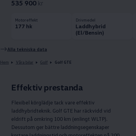
535 900
kr
Motoreffekt
Drivmedel
177 hk
Laddhybrid
(El/Bensin)
Alla tekniska data
Hem
Våra bilar
Golf
Golf GTE
Effektiv prestanda
Flexibel körglädje tack vare effektiv
laddhybridteknik. Golf GTE har räckvidd vid
eldrift på omkring 100 km (enlingt WLTP).
Dessutom ger bättre laddningsegenskaper
kortare laddningstid och motoreffekten på 200