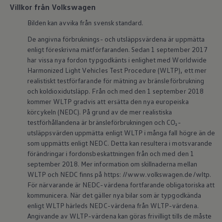
ID.7
Villkor från Volkswagen
ID.7 Tourer
Bilden kan avvika från svensk standard.
ID. Cross
ID. Buzz
De angivna förbruknings- och utsläppsvärdena är uppmätta
Konceptbilar
enligt föreskrivna mätförfaranden. Sedan 1 september 2017
Höjd släpvagnsvikt
Våra laddhybrider
har vissa nya fordon typgodkänts i enlighet med Worldwide
Golf GTE
Harmonized Light Vehicles Test Procedure (WLTP), ett mer
Passat eHybrid
realistiskt testförfarande för mätning av bränsleförbrukning
Tiguan eHybrid
och koldioxidutsläpp. Från och med den 1 september 2018
Tayron eHybrid
kommer WLTP gradvis att ersätta den nya europeiska
Laddning och räckvidd
körcykeln (NEDC). På grund av de mer realistiska
FAQ: Laddning och räckvidd
Hur betalar jag för laddning?
testförhållandena är bränsleförbrukningen och CO₂-
Vad kostar det att äga elbil?
utsläppsvärden uppmätta enligt WLTP i många fall högre än de
Laddning för din elbil
som uppmätts enligt NEDC. Detta kan resultera i motsvarande
Karta över laddstationer
förändringar i fordonsbeskattningen från och med den 1
Plug & Charge
september 2018. Mer information om skillnaderna mellan
We Charge
WLTP och NEDC finns på https: //www.volkswagen.de/wltp.
Laddboxen ID. Charger
Vad innebär "räckvidd enligt WLTP?"
För närvarande är NEDC-värdena fortfarande obligatoriska att
Tekniken i elbilen
kommunicera. När det gäller nya bilar som är typgodkända
Klimatanläggning
enligt WLTP härleds NEDC-värdena från WLTP-värdena.
Värmepump
Angivande av WLTP-värdena kan göras frivilligt tills de måste
Bromssystemet i ID.