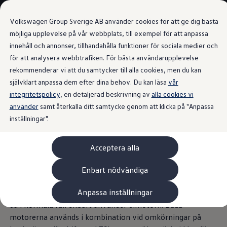
Våra bilar
Volkswagen Group Sverige AB använder cookies för att ge dig bästa
Bygg din bil
Nya bilar i lager
möjliga upplevelse på vår webbplats, till exempel för att anpassa
Golf Sportscombi
innehåll och annonser, tillhandahålla funktioner för sociala medier och
Gå till
Gå till
Pressen testar Golf Sportscombi
för att analysera webbtrafiken. För bästa användarupplevelse
huvudinnehåll
sidfot
Lär dig om våra modellversioner
Prestanda för laddhybrid
Boka provkörning
rekommenderar vi att du samtycker till alla cookies, men du kan
Nya ID. Cross
självklart anpassa dem efter dina behov. Du kan läsa
vår
Äga
integritetspolicy
Service
, en detaljerad beskrivning av
alla cookies vi
Originalservice
använder
samt återkalla ditt samtycke genom att klicka på "Anpassa
Gott om kraft. Gott om
Originalservice 4+
inställningar".
Originalservice 8+
Basservice
effektivitet.
Ekonomiservice
Acceptera alla
Skadereparation
ServiceCam
Service av elbilar
Den ökade effekten från 180 till 200 kW är standard för
Enbart nödvändiga
Tillbehör
den nya laddhybriden och ger nu en räckvidd vid eldrift på
Transport- och bagagelösningar
Anpassa inställningar
107 km. I synnerhet vid körning i stadstrafik innebär det att
Interiör- och exteriörskydd
Underhållning och elektronik
du i normala fall enbart använder elmotorn. Båda
Laddbox och laddningskablar
motorerna används i kombination vid omkörningar på
Modellspecifika tillbehör