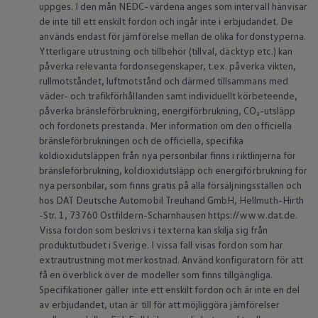
uppges. I den mån NEDC-värdena anges som intervall hänvisar
Batterigaranti och underhåll
de inte till ett enskilt fordon och ingår inte i erbjudandet. De
ID. Högspänningsbatteri
GTX: Elektrisk prestanda
används endast för jämförelse mellan de olika fordonstyperna.
Elbilsbatteriets råvaror
Ytterligare utrustning och tillbehör (tillval, däcktyp etc.) kan
Mjukvaruuppdateringar för ID.
påverka relevanta fordonsegenskaper, t.ex. påverka vikten,
Enkelt förklarat – så fungerar din ID.
rullmotståndet, luftmotstånd och därmed tillsammans med
Vanliga frågor
väder- och trafikförhållanden samt individuellt körbeteende,
ID. Drivers Club
påverka bränsleförbrukning, energiförbrukning, CO₂-utsläpp
Service av elbilar
Företag
och fordonets prestanda. Mer information om den officiella
Business Lease
bränsleförbrukningen och de officiella, specifika
Företagsleasing
koldioxidutsläppen från nya personbilar finns i riktlinjerna för
Personalbil
bränsleförbrukning, koldioxidutsläpp och energiförbrukning för
Bonus malus
nya personbilar, som finns gratis på alla försäljningsställen och
TCO - Total ägandekostnad
hos DAT Deutsche Automobil Treuhand GmbH, Hellmuth-Hirth
Ordlista
Fleet Interface Data
-Str. 1, 73760 Ostfildern-Scharnhausen https://www.dat.de.
Millån
Vissa fordon som beskrivs i texterna kan skilja sig från
Köpa
produktutbudet i Sverige. I vissa fall visas fordon som har
Bygg din bil
extrautrustning mot merkostnad. Använd konfiguratorn för att
Erbjudanden
få en överblick över de modeller som finns tillgängliga.
Boka provkörning
Specifikationer gäller inte ett enskilt fordon och är inte en del
Vilken Volkswagen passar dig?
Offertförfrågan
av erbjudandet, utan är till för att möjliggöra jämförelser
Hitta din återförsäljare