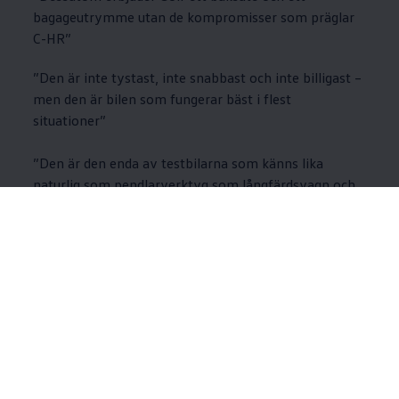
bagageutrymme utan de kompromisser som präglar
C-HR”
”Den är inte tystast, inte snabbast och inte billigast –
men den är bilen som fungerar bäst i flest
situationer”
”Den är den enda av testbilarna som känns lika
naturlig som pendlarverktyg som långfärdsvagn och
som bil för den som vill ha något mer än en
budgetbetonad elbil.”
”Helheten får väga tyngst – och där är
Volkswagen
Golf GTE testets vinnare.”
Tidningen lyfter även fram att Golf GTE tar hem
totalsegern i testet tack vare en bra räckvidd på
enbart el och moderna laddegenskaper.