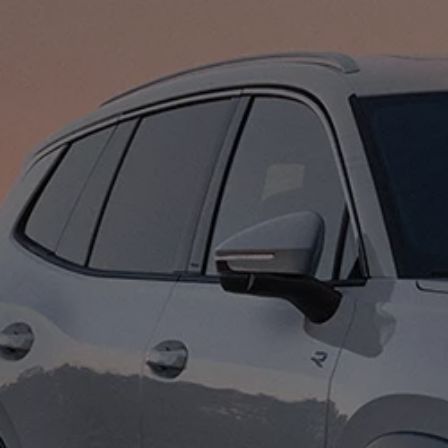
ID.7
ID.7 Tourer
ID. Cross
ID. Buzz
Konceptbilar
Höjd släpvagnsvikt
Våra laddhybrider
Golf GTE
Passat eHybrid
Tiguan eHybrid
Tayron eHybrid
Laddning och räckvidd
FAQ: Laddning och räckvidd
Hur betalar jag för laddning?
Vad kostar det att äga elbil?
Laddning för din elbil
Karta över laddstationer
Plug & Charge
We Charge
Laddboxen ID. Charger
Vad innebär "räckvidd enligt WLTP?"
Tekniken i elbilen
Klimatanläggning
Värmepump
Bromssystemet i ID.