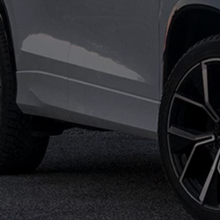
Batterigaranti och underhåll
ID. Högspänningsbatteri
GTX: Elektrisk prestanda
Elbilsbatteriets råvaror
Mjukvaruuppdateringar för ID.
Enkelt förklarat – så fungerar din ID.
Vanliga frågor
ID. Drivers Club
Service av elbilar
Företag
Business Lease
Företagsleasing
Personalbil
Bonus malus
TCO - Total ägandekostnad
Ordlista
Fleet Interface Data
Millån
Köpa
Bygg din bil
Erbjudanden
Boka provkörning
Vilken Volkswagen passar dig?
Offertförfrågan
Hitta din återförsäljare