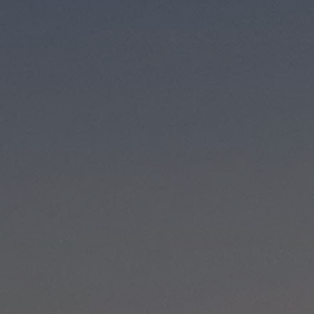
Däck och fälg
Delar
Originaldelar
Bytesdelar
Ekonomidelar
Classic Parts
Volkswagenkortet
Förmåner och erbjudanden
Frågor och svar
Reseförsäkring
Viktig kundinformation
Mobilitetsgaranti
Varnings- och kontrollampor
Återkallelser
2G/3G-nätet stängs ned – hur påverkas min bil
Dieselfrågan
Mjukvaruuppdatering för förbränningsbilar
Hitta serviceverkstad
myVolkswagen
Information om myVolkswagen
Hjälp med appar och digitala tjänster
Navigation Map Update
Digital Instruktionsbok
Mobilitetsgarantin
Uppdateringar för elbilar