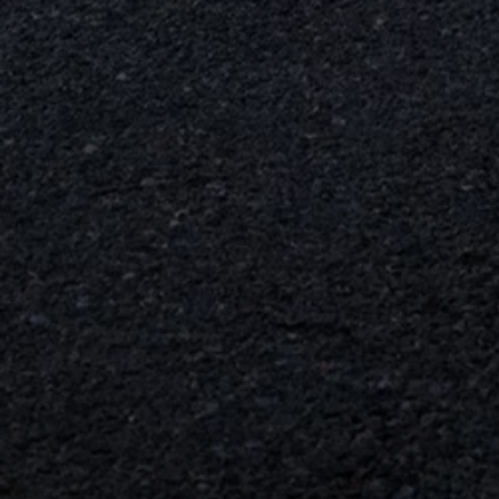
Arbeta hos våra återförsäljare
Arbeta hos Volkswagen
Pressrum
Pressmeddelanden
Presskontakt
Sponsring
Längdskidor
Skidskytte
Folkspel
Motorsport
Sveriges Olympiska Kommitté
Volkswagen eMagasin
Nyheter
Tips
Innovation
Laddning
Säkerhet
Reportage
Om magasinet
Hållbarhet
Kontakta oss
WLTP
Broschyrarkiv