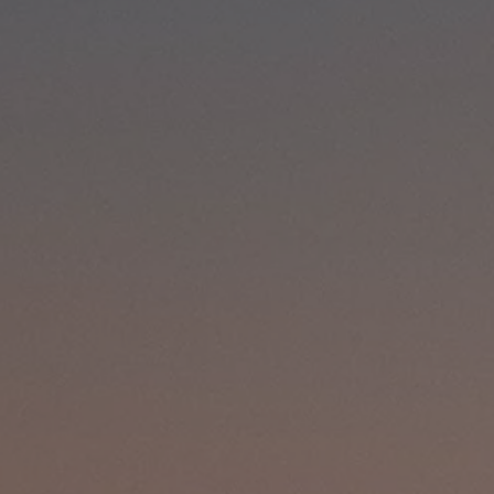
Kartuppdateringar
Uppdateringar för förbränningsbilar
Broschyrarkiv
Förarassistans
Farthållare & ACC
Front-, Lane- & Side Assist
Körprofil
Park Assist & parkeringssensorer
Parkeringsbroms
Sign Assist
Traffic Jam Assist
Trailer Assist
IQ.Drive
Ordlista
Digitala extrafunktioner
Hitta tjänster för din modell
Volkswagen-appar, inloggning och shoppen
Koppla ihop mobilen och bilen
Uppdateringar för programvara, kartor och rad
We Charge
Elbilar
Våra elbilar
ID. Polo
ID.3
ID.4