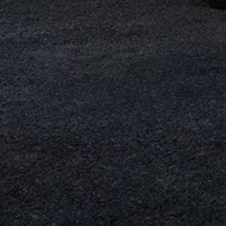
Köp tillbehör
Finansiering
Privatleasing Online
Privatleasing Online
Finansiering
Leasing
Lån
Serviceavtal & Försäkring
Volkswagen Serviceavtal
Volkswagen försäkring
Volkswagen Betalskydd
Boka provkörning
Offertförfrågan
Hitta din återförsäljare
Om Volkswagen
Juridisk information
CoC-certifikat och lista med ingredienser
Cookies
GDPR
Integritetspolicyn
Juridiskt
VSS Personuppgiftshantering
VWFS personuppgiftshantering
Jobba hos oss