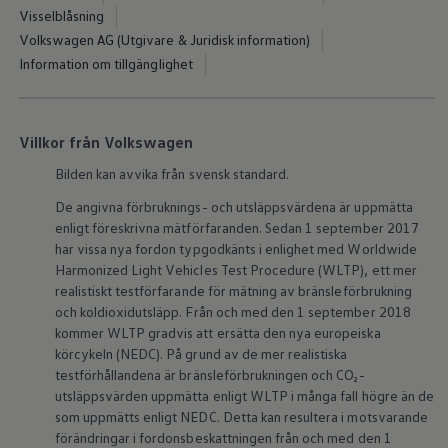
ID.7
Visselblåsning
ID.7 Tourer
Volkswagen AG (Utgivare & Juridisk information)
ID. Cross
Information om tillgänglighet
ID. Buzz
Konceptbilar
Höjd släpvagnsvikt
Våra laddhybrider
Golf GTE
Villkor från Volkswagen
Passat eHybrid
Bilden kan avvika från svensk standard.
Tiguan eHybrid
Tayron eHybrid
De angivna förbruknings- och utsläppsvärdena är uppmätta
Laddning och räckvidd
enligt föreskrivna mätförfaranden. Sedan 1 september 2017
FAQ: Laddning och räckvidd
Hur betalar jag för laddning?
har vissa nya fordon typgodkänts i enlighet med Worldwide
Vad kostar det att äga elbil?
Harmonized Light Vehicles Test Procedure (WLTP), ett mer
Laddning för din elbil
realistiskt testförfarande för mätning av bränsleförbrukning
Karta över laddstationer
och koldioxidutsläpp. Från och med den 1 september 2018
Plug & Charge
kommer WLTP gradvis att ersätta den nya europeiska
We Charge
körcykeln (NEDC). På grund av de mer realistiska
Laddboxen ID. Charger
Vad innebär "räckvidd enligt WLTP?"
testförhållandena är bränsleförbrukningen och CO₂-
Tekniken i elbilen
utsläppsvärden uppmätta enligt WLTP i många fall högre än de
Klimatanläggning
som uppmätts enligt NEDC. Detta kan resultera i motsvarande
Värmepump
förändringar i fordonsbeskattningen från och med den 1
Bromssystemet i ID.