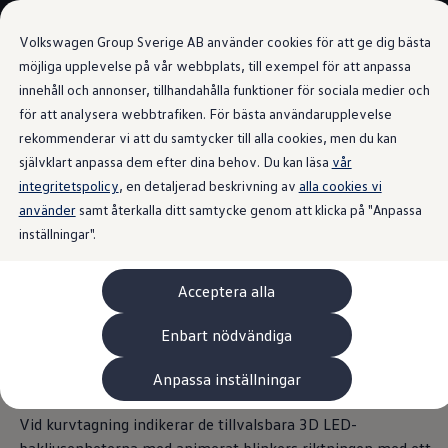
Våra bilar
Volkswagen Group Sverige AB använder cookies för att ge dig bästa
Bygg din bil
Nya bilar i lager
möjliga upplevelse på vår webbplats, till exempel för att anpassa
Golf Sportscombi
innehåll och annonser, tillhandahålla funktioner för sociala medier och
Gå till
Gå till
Pressen testar Golf Sportscombi
för att analysera webbtrafiken. För bästa användarupplevelse
huvudinnehåll
sidfot
Lär dig om våra modellversioner
IQ.LIGHT
Boka provkörning
rekommenderar vi att du samtycker till alla cookies, men du kan
Nya ID. Cross
självklart anpassa dem efter dina behov. Du kan läsa
vår
Äga
integritetspolicy
Service
, en detaljerad beskrivning av
alla cookies vi
Originalservice
använder
samt återkalla ditt samtycke genom att klicka på "Anpassa
Se bra och se bra ut
Originalservice 4+
inställningar".
Originalservice 8+
Basservice
Ekonomiservice
De tillvalsbara IQ.LIGHT LED matrix-strålkastarna med
Acceptera alla
Skadereparation
Dynamic Light Assist avancerad helljusreglering lyser upp
ServiceCam
Service av elbilar
din väg utan att blända andra trafikanter.
Med det
Enbart nödvändiga
Tillbehör
matchande tillvalsbara designpaketet "Black Style" får
Transport- och bagagelösningar
Anpassa inställningar
strålkastarna även ett markant svart utförande.
Interiör- och exteriörskydd
Underhållning och elektronik
Laddbox och laddningskablar
Vid kurvtagning indikerar de tillvalsbara 3D LED-
Modellspecifika tillbehör