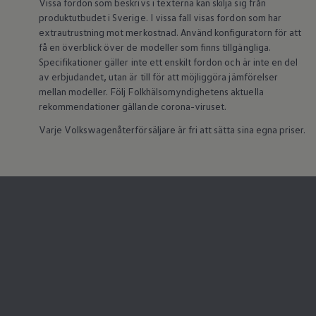
Vissa fordon som beskrivs i texterna kan skilja sig från
Köp tillbehör
produktutbudet i Sverige. I vissa fall visas fordon som har
Finansiering
extrautrustning mot merkostnad. Använd konfiguratorn för att
Privatleasing Online
få en överblick över de modeller som finns tillgängliga.
Privatleasing Online
Specifikationer gäller inte ett enskilt fordon och är inte en del
Finansiering
Leasing
av erbjudandet, utan är till för att möjliggöra jämförelser
Lån
mellan modeller. Följ Folkhälsomyndighetens aktuella
Serviceavtal & Försäkring
rekommendationer gällande corona-viruset.
Volkswagen Serviceavtal
Volkswagen försäkring
Varje Volkswagenåterförsäljare är fri att sätta sina egna priser.
Volkswagen Betalskydd
Boka provkörning
Offertförfrågan
Hitta din återförsäljare
Om Volkswagen
Juridisk information
CoC-certifikat och lista med ingredienser
Cookies
GDPR
Integritetspolicyn
Juridiskt
VSS Personuppgiftshantering
VWFS personuppgiftshantering
Jobba hos oss