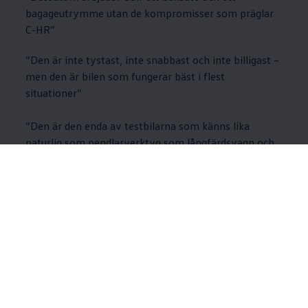
bagageutrymme utan de kompromisser som präglar
C-HR”
”Den är inte tystast, inte snabbast och inte billigast –
men den är bilen som fungerar bäst i flest
situationer”
”Den är den enda av testbilarna som känns lika
naturlig som pendlarverktyg som långfärdsvagn och
som bil för den som vill ha något mer än en
budgetbetonad elbil.”
”Helheten får väga tyngst – och där är
Volkswagen
Golf GTE testets vinnare.”
Tidningen lyfter även fram att Golf GTE tar hem
totalsegern i testet tack vare en bra räckvidd på
enbart el och moderna laddegenskaper.