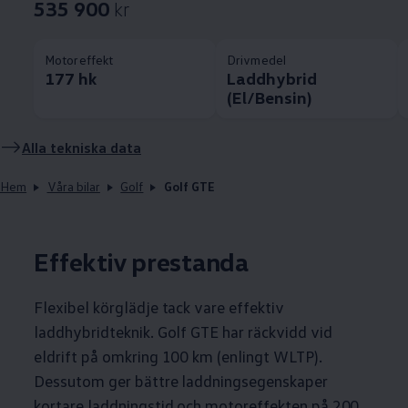
535 900
kr
Motoreffekt
Drivmedel
177 hk
Laddhybrid
(El/Bensin)
Alla tekniska data
Hem
Våra bilar
Golf
Golf GTE
Effektiv prestanda
Flexibel körglädje tack vare effektiv
laddhybridteknik. Golf GTE har räckvidd vid
eldrift på omkring 100 km (enlingt WLTP).
Dessutom ger bättre laddningsegenskaper
kortare laddningstid och motoreffekten på 200