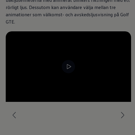
bakljusenheterna med animerat blinkers riktningen med ett
Däck och fälg
rörligt ljus. Dessutom kan användare välja mellan tre
Delar
Originaldelar
animationer som välkomst- och avskedsljusvisning på Golf
Bytesdelar
GTE.
Ekonomidelar
Classic Parts
Volkswagenkortet
Förmåner och erbjudanden
Frågor och svar
Reseförsäkring
Viktig kundinformation
Mobilitetsgaranti
Varnings- och kontrollampor
Återkallelser
2G/3G-nätet stängs ned – hur påverkas min bil
Dieselfrågan
Mjukvaruuppdatering för förbränningsbilar
Hitta serviceverkstad
myVolkswagen
Information om myVolkswagen
Hjälp med appar och digitala tjänster
Navigation Map Update
Digital Instruktionsbok
Mobilitetsgarantin
Uppdateringar för elbilar