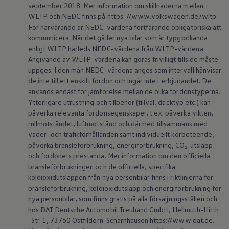
september 2018. Mer information om skillnaderna mellan
Batterigaranti och underhåll
WLTP och NEDC finns på https: //www.volkswagen.de/wltp.
ID. Högspänningsbatteri
GTX: Elektrisk prestanda
För närvarande är NEDC-värdena fortfarande obligatoriska att
Elbilsbatteriets råvaror
kommunicera. När det gäller nya bilar som är typgodkända
Mjukvaruuppdateringar för ID.
enligt WLTP härleds NEDC-värdena från WLTP-värdena.
Enkelt förklarat – så fungerar din ID.
Angivande av WLTP-värdena kan göras frivilligt tills de måste
Vanliga frågor
uppges. I den mån NEDC-värdena anges som intervall hänvisar
ID. Drivers Club
de inte till ett enskilt fordon och ingår inte i erbjudandet. De
Service av elbilar
Företag
används endast för jämförelse mellan de olika fordonstyperna.
Business Lease
Ytterligare utrustning och tillbehör (tillval, däcktyp etc.) kan
Företagsleasing
påverka relevanta fordonsegenskaper, t.ex. påverka vikten,
Personalbil
rullmotståndet, luftmotstånd och därmed tillsammans med
Bonus malus
väder- och trafikförhållanden samt individuellt körbeteende,
TCO - Total ägandekostnad
påverka bränsleförbrukning, energiförbrukning, CO₂-utsläpp
Ordlista
Fleet Interface Data
och fordonets prestanda. Mer information om den officiella
Millån
bränsleförbrukningen och de officiella, specifika
Köpa
koldioxidutsläppen från nya personbilar finns i riktlinjerna för
Bygg din bil
bränsleförbrukning, koldioxidutsläpp och energiförbrukning för
Erbjudanden
nya personbilar, som finns gratis på alla försäljningsställen och
Boka provkörning
hos DAT Deutsche Automobil Treuhand GmbH, Hellmuth-Hirth
Vilken Volkswagen passar dig?
Offertförfrågan
-Str. 1, 73760 Ostfildern-Scharnhausen https://www.dat.de.
Hitta din återförsäljare