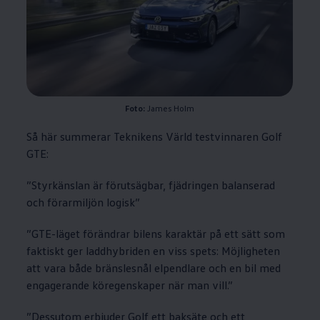
Foto:
James Holm
Så här summerar Teknikens Värld testvinnaren Golf
GTE:
”Styrkänslan är förutsägbar, fjädringen balanserad
och förarmiljön logisk”
”GTE-läget förändrar bilens karaktär på ett sätt som
faktiskt ger laddhybriden en viss spets: Möjligheten
att vara både bränslesnål elpendlare och en bil med
engagerande köregenskaper när man vill.”
”Dessutom erbjuder Golf ett baksäte och ett