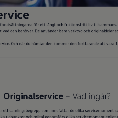
ervice
örutsättningarna för ett långt och friktionsfritt liv tillsammans. V
 vad den behöver. De använder bara verktyg och originaldelar som 
service. Och när du hämtar den kommer den fortfarande att vara 
n
Originalservice
– Vad ingår?
 är ett samlingsbegrepp som innefattar de olika servicemoment s
olika tidpunkter och miltal genomförs olika servicemoment enligt 