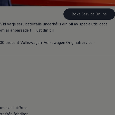
Boka Service Online
id varje servicetillfälle underhålls din bil av specialutbildade
är anpassade till just din bil.
100 procent
Volkswagen
.
Volkswagen
Originalservice –
om skall utföras
ett från fabriken