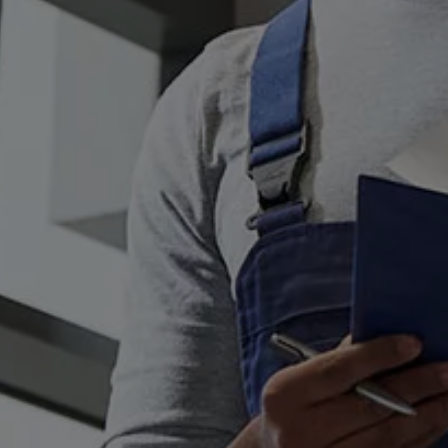
ID.7
ID.7 Tourer
ID. Cross
ID. Buzz
Konceptbilar
Höjd släpvagnsvikt
Våra laddhybrider
Golf GTE
Passat eHybrid
Tiguan eHybrid
Tayron eHybrid
Laddning och räckvidd
FAQ: Laddning och räckvidd
Hur betalar jag för laddning?
Vad kostar det att äga elbil?
Laddning för din elbil
Karta över laddstationer
Plug & Charge
We Charge
Laddboxen ID. Charger
Vad innebär "räckvidd enligt WLTP?"
Tekniken i elbilen
Klimatanläggning
Värmepump
Bromssystemet i ID.