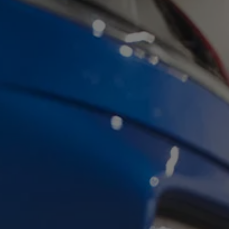
Köp tillbehör
Finansiering
Privatleasing Online
Privatleasing Online
Finansiering
Leasing
Lån
Serviceavtal & Försäkring
Volkswagen Serviceavtal
Volkswagen försäkring
Volkswagen Betalskydd
Boka provkörning
Offertförfrågan
Hitta din återförsäljare
Om Volkswagen
Juridisk information
CoC-certifikat och lista med ingredienser
Cookies
GDPR
Integritetspolicyn
Juridiskt
VSS Personuppgiftshantering
VWFS personuppgiftshantering
Jobba hos oss