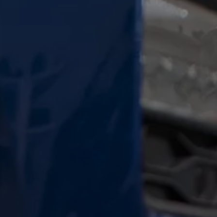
Arbeta hos våra återförsäljare
Arbeta hos Volkswagen
Pressrum
Pressmeddelanden
Presskontakt
Sponsring
Längdskidor
Skidskytte
Folkspel
Motorsport
Sveriges Olympiska Kommitté
Volkswagen eMagasin
Nyheter
Tips
Innovation
Laddning
Säkerhet
Reportage
Om magasinet
Hållbarhet
Kontakta oss
WLTP
Broschyrarkiv