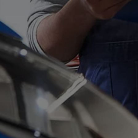
Batterigaranti och underhåll
ID. Högspänningsbatteri
GTX: Elektrisk prestanda
Elbilsbatteriets råvaror
Mjukvaruuppdateringar för ID.
Enkelt förklarat – så fungerar din ID.
Vanliga frågor
ID. Drivers Club
Service av elbilar
Företag
Business Lease
Företagsleasing
Personalbil
Bonus malus
TCO - Total ägandekostnad
Ordlista
Fleet Interface Data
Millån
Köpa
Bygg din bil
Erbjudanden
Boka provkörning
Vilken Volkswagen passar dig?
Offertförfrågan
Hitta din återförsäljare