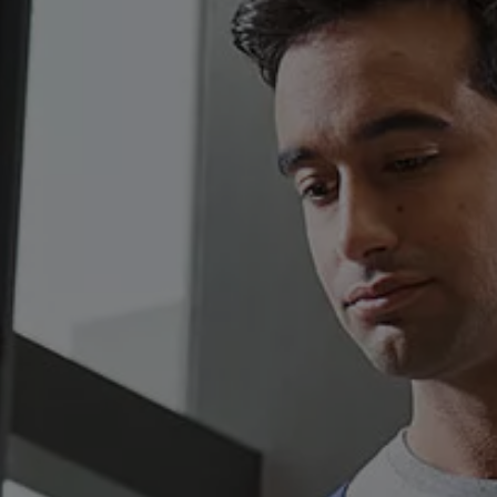
Kartuppdateringar
Uppdateringar för förbränningsbilar
Broschyrarkiv
Förarassistans
Farthållare & ACC
Front-, Lane- & Side Assist
Körprofil
Park Assist & parkeringssensorer
Parkeringsbroms
Sign Assist
Traffic Jam Assist
Trailer Assist
IQ.Drive
Ordlista
Digitala extrafunktioner
Hitta tjänster för din modell
Volkswagen-appar, inloggning och shoppen
Koppla ihop mobilen och bilen
Uppdateringar för programvara, kartor och rad
We Charge
Elbilar
Våra elbilar
ID. Polo
ID.3
ID.4