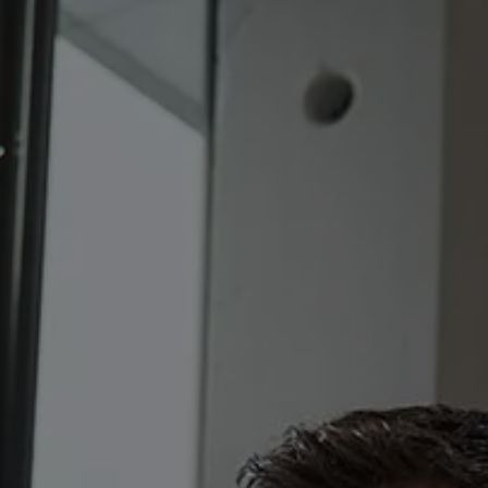
Däck och fälg
Delar
Originaldelar
Bytesdelar
Ekonomidelar
Classic Parts
Volkswagenkortet
Förmåner och erbjudanden
Frågor och svar
Reseförsäkring
Viktig kundinformation
Mobilitetsgaranti
Varnings- och kontrollampor
Återkallelser
2G/3G-nätet stängs ned – hur påverkas min bil
Dieselfrågan
Mjukvaruuppdatering för förbränningsbilar
Hitta serviceverkstad
myVolkswagen
Information om myVolkswagen
Hjälp med appar och digitala tjänster
Navigation Map Update
Digital Instruktionsbok
Mobilitetsgarantin
Uppdateringar för elbilar