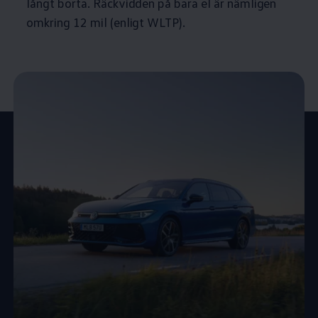
långt borta. Räckvidden på bara el är nämligen
omkring 12 mil (enligt WLTP).