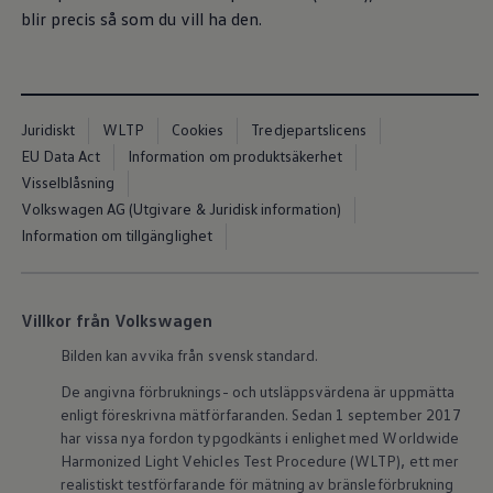
Kartuppdateringar
blir precis så som du vill ha den.
Uppdateringar för förbränningsbilar
Broschyrarkiv
Förarassistans
Farthållare & ACC
Front-, Lane- & Side Assist
Juridiskt
WLTP
Cookies
Tredjepartslicens
Körprofil
Park Assist & parkeringssensorer
EU Data Act
Information om produktsäkerhet
Parkeringsbroms
Visselblåsning
Sign Assist
Volkswagen AG (Utgivare & Juridisk information)
Traffic Jam Assist
Trailer Assist
Information om tillgänglighet
IQ.Drive
Ordlista
Digitala extrafunktioner
Hitta tjänster för din modell
Villkor från Volkswagen
Volkswagen-appar, inloggning och shoppen
Koppla ihop mobilen och bilen
Bilden kan avvika från svensk standard.
Uppdateringar för programvara, kartor och rad
We Charge
De angivna förbruknings- och utsläppsvärdena är uppmätta
Elbilar
enligt föreskrivna mätförfaranden. Sedan 1 september 2017
Våra elbilar
har vissa nya fordon typgodkänts i enlighet med Worldwide
ID. Polo
Harmonized Light Vehicles Test Procedure (WLTP), ett mer
ID.3
realistiskt testförfarande för mätning av bränsleförbrukning
ID.4