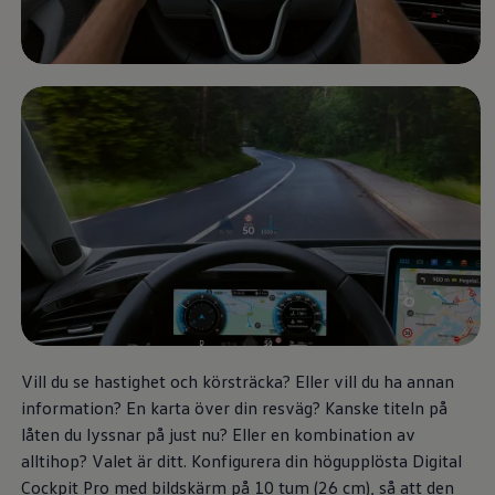
Däck och fälg
Delar
Originaldelar
Bytesdelar
Ekonomidelar
Classic Parts
Volkswagenkortet
Förmåner och erbjudanden
Frågor och svar
Reseförsäkring
Viktig kundinformation
Mobilitetsgaranti
Varnings- och kontrollampor
Återkallelser
2G/3G-nätet stängs ned – hur påverkas min bil
Dieselfrågan
Mjukvaruuppdatering för förbränningsbilar
Hitta serviceverkstad
myVolkswagen
Vill du se hastighet och körsträcka? Eller vill du ha annan
Information om myVolkswagen
information? En karta över din resväg? Kanske titeln på
Hjälp med appar och digitala tjänster
Navigation Map Update
låten du lyssnar på just nu? Eller en kombination av
Digital Instruktionsbok
alltihop? Valet är ditt. Konfigurera din högupplösta Digital
Mobilitetsgarantin
Cockpit Pro med bildskärm på 10 tum (26 cm), så att den
Uppdateringar för elbilar