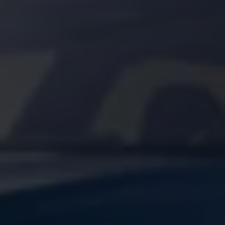
Arbeta hos våra återförsäljare
Arbeta hos Volkswagen
Pressrum
Pressmeddelanden
Presskontakt
Sponsring
Längdskidor
Skidskytte
Folkspel
Motorsport
Sveriges Olympiska Kommitté
Volkswagen eMagasin
Nyheter
Tips
Innovation
Laddning
Säkerhet
Reportage
Om magasinet
Hållbarhet
Kontakta oss
WLTP
Broschyrarkiv