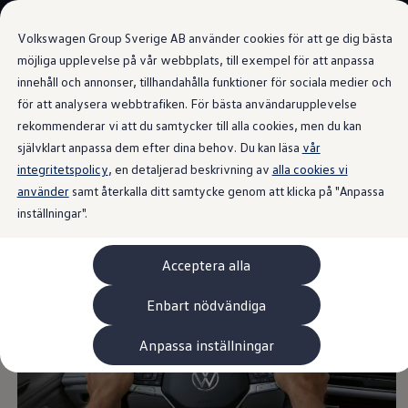
Våra bilar
Volkswagen Group Sverige AB använder cookies för att ge dig bästa
Bygg din bil
Nya bilar i lager
möjliga upplevelse på vår webbplats, till exempel för att anpassa
Golf Sportscombi
innehåll och annonser, tillhandahålla funktioner för sociala medier och
Gå till
Gå till
Pressen testar Golf Sportscombi
för att analysera webbtrafiken. För bästa användarupplevelse
huvudinnehåll
sidfot
Lär dig om våra modellversioner
Digital Cockpit Pro
Boka provkörning
rekommenderar vi att du samtycker till alla cookies, men du kan
Nya ID. Cross
självklart anpassa dem efter dina behov. Du kan läsa
vår
Äga
integritetspolicy
Service
, en detaljerad beskrivning av
alla cookies vi
Originalservice
använder
samt återkalla ditt samtycke genom att klicka på "Anpassa
Visning
efter eget tycke
Originalservice 4+
inställningar".
Originalservice 8+
Basservice
Ekonomiservice
Acceptera alla
Skadereparation
ServiceCam
Service av elbilar
Enbart nödvändiga
Tillbehör
Transport- och bagagelösningar
Anpassa inställningar
Interiör- och exteriörskydd
Underhållning och elektronik
Laddbox och laddningskablar
Modellspecifika tillbehör