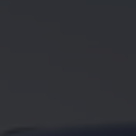
Köp tillbehör
Finansiering
Privatleasing Online
Privatleasing Online
Finansiering
Leasing
Lån
Serviceavtal & Försäkring
Volkswagen Serviceavtal
Volkswagen försäkring
Volkswagen Betalskydd
Boka provkörning
Offertförfrågan
Hitta din återförsäljare
Om Volkswagen
Juridisk information
CoC-certifikat och lista med ingredienser
Cookies
GDPR
Integritetspolicyn
Juridiskt
VSS Personuppgiftshantering
VWFS personuppgiftshantering
Jobba hos oss