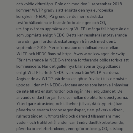
ID.7
och koldioxidutsläpp. Från och med den 1 september 2018
ID.7 Tourer
kommer WLTP gradvis att ersätta den nya europeiska
ID. Cross
körcykeln (NEDC). På grund av de mer realistiska
ID. Buzz
testförhållandena är bränsleförbrukningen och CO₂-
Konceptbilar
utsläppsvärden uppmätta enligt WLTP i många fall högre än de
Höjd släpvagnsvikt
som uppmätts enligt NEDC. Detta kan resultera i motsvarande
Våra laddhybrider
Golf GTE
förändringar i fordonsbeskattningen från och med den 1
Passat eHybrid
september 2018. Mer information om skillnaderna mellan
Tiguan eHybrid
WLTP och NEDC finns på https: //www.volkswagen.de/wltp.
Tayron eHybrid
För närvarande är NEDC-värdena fortfarande obligatoriska att
Laddning och räckvidd
kommunicera. När det gäller nya bilar som är typgodkända
FAQ: Laddning och räckvidd
enligt WLTP härleds NEDC-värdena från WLTP-värdena.
Hur betalar jag för laddning?
Vad kostar det att äga elbil?
Angivande av WLTP-värdena kan göras frivilligt tills de måste
Laddning för din elbil
uppges. I den mån NEDC-värdena anges som intervall hänvisar
Karta över laddstationer
de inte till ett enskilt fordon och ingår inte i erbjudandet. De
Plug & Charge
används endast för jämförelse mellan de olika fordonstyperna.
We Charge
Ytterligare utrustning och tillbehör (tillval, däcktyp etc.) kan
Laddboxen ID. Charger
påverka relevanta fordonsegenskaper, t.ex. påverka vikten,
Vad innebär "räckvidd enligt WLTP?"
Tekniken i elbilen
rullmotståndet, luftmotstånd och därmed tillsammans med
Klimatanläggning
väder- och trafikförhållanden samt individuellt körbeteende,
Värmepump
påverka bränsleförbrukning, energiförbrukning, CO₂-utsläpp
Bromssystemet i ID.