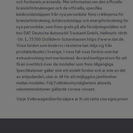
och fordonets prestanda. Mer information om den officiella
Batterigaranti och underhåll
bränsleförbrukningen och de officiella, specifika
ID. Högspänningsbatteri
koldioxidutsläppen från nya personbilar finns i riktlinjerna för
GTX: Elektrisk prestanda
Elbilsbatteriets råvaror
bränsleförbrukning, koldioxidutsläpp och energiförbrukning för
Mjukvaruuppdateringar för ID.
nya personbilar, som finns gratis på alla försäljningsställen och
Enkelt förklarat – så fungerar din ID.
hos DAT Deutsche Automobil Treuhand GmbH, Hellmuth-Hirth
Vanliga frågor
-Str. 1, 73760 Ostfildern-Scharnhausen https://www.dat.de.
ID. Drivers Club
Vissa fordon som beskrivs i texterna kan skilja sig från
Service av elbilar
produktutbudet i Sverige. I vissa fall visas fordon som har
Företag
Business Lease
extrautrustning mot merkostnad. Använd konfiguratorn för att
Företagsleasing
få en överblick över de modeller som finns tillgängliga.
Personalbil
Specifikationer gäller inte ett enskilt fordon och är inte en del
Bonus malus
av erbjudandet, utan är till för att möjliggöra jämförelser
TCO - Total ägandekostnad
mellan modeller. Följ Folkhälsomyndighetens aktuella
Ordlista
rekommendationer gällande corona-viruset.
Fleet Interface Data
Millån
Varje Volkswagenåterförsäljare är fri att sätta sina egna priser.
Köpa
Bygg din bil
Erbjudanden
Boka provkörning
Vilken Volkswagen passar dig?
Offertförfrågan
Hitta din återförsäljare