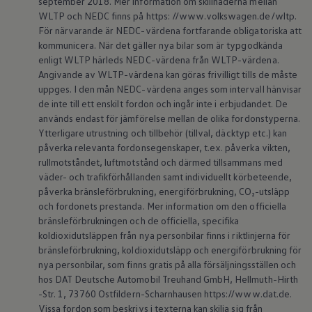
september 2018. Mer information om skillnaderna mellan
ID.7
WLTP och NEDC finns på https: //www.volkswagen.de/wltp.
ID.7 Tourer
För närvarande är NEDC-värdena fortfarande obligatoriska att
ID. Cross
kommunicera. När det gäller nya bilar som är typgodkända
ID. Buzz
Konceptbilar
enligt WLTP härleds NEDC-värdena från WLTP-värdena.
Höjd släpvagnsvikt
Angivande av WLTP-värdena kan göras frivilligt tills de måste
Våra laddhybrider
uppges. I den mån NEDC-värdena anges som intervall hänvisar
Golf GTE
de inte till ett enskilt fordon och ingår inte i erbjudandet. De
Passat eHybrid
används endast för jämförelse mellan de olika fordonstyperna.
Tiguan eHybrid
Ytterligare utrustning och tillbehör (tillval, däcktyp etc.) kan
Tayron eHybrid
Laddning och räckvidd
påverka relevanta fordonsegenskaper, t.ex. påverka vikten,
FAQ: Laddning och räckvidd
rullmotståndet, luftmotstånd och därmed tillsammans med
Hur betalar jag för laddning?
väder- och trafikförhållanden samt individuellt körbeteende,
Vad kostar det att äga elbil?
påverka bränsleförbrukning, energiförbrukning, CO₂-utsläpp
Laddning för din elbil
och fordonets prestanda. Mer information om den officiella
Karta över laddstationer
bränsleförbrukningen och de officiella, specifika
Plug & Charge
We Charge
koldioxidutsläppen från nya personbilar finns i riktlinjerna för
Laddboxen ID. Charger
bränsleförbrukning, koldioxidutsläpp och energiförbrukning för
Vad innebär "räckvidd enligt WLTP?"
nya personbilar, som finns gratis på alla försäljningsställen och
Tekniken i elbilen
hos DAT Deutsche Automobil Treuhand GmbH, Hellmuth-Hirth
Klimatanläggning
-Str. 1, 73760 Ostfildern-Scharnhausen https://www.dat.de.
Värmepump
Vissa fordon som beskrivs i texterna kan skilja sig från
Bromssystemet i ID.