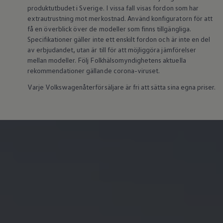
Batterigaranti och underhåll
produktutbudet i Sverige. I vissa fall visas fordon som har
ID. Högspänningsbatteri
extrautrustning mot merkostnad. Använd konfiguratorn för att
GTX: Elektrisk prestanda
få en överblick över de modeller som finns tillgängliga.
Elbilsbatteriets råvaror
Specifikationer gäller inte ett enskilt fordon och är inte en del
Mjukvaruuppdateringar för ID.
av erbjudandet, utan är till för att möjliggöra jämförelser
Enkelt förklarat – så fungerar din ID.
mellan modeller. Följ Folkhälsomyndighetens aktuella
Vanliga frågor
ID. Drivers Club
rekommendationer gällande corona-viruset.
Service av elbilar
Varje Volkswagenåterförsäljare är fri att sätta sina egna priser.
Företag
Business Lease
Företagsleasing
Personalbil
Bonus malus
TCO - Total ägandekostnad
Ordlista
Fleet Interface Data
Millån
Köpa
Bygg din bil
Erbjudanden
Boka provkörning
Vilken Volkswagen passar dig?
Offertförfrågan
Hitta din återförsäljare