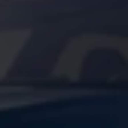
Arbeta hos våra återförsäljare
Arbeta hos Volkswagen
Pressrum
Pressmeddelanden
Presskontakt
Sponsring
Längdskidor
Skidskytte
Folkspel
Motorsport
Sveriges Olympiska Kommitté
Volkswagen eMagasin
Nyheter
Tips
Innovation
Laddning
Säkerhet
Reportage
Om magasinet
Hållbarhet
Kontakta oss
WLTP
Broschyrarkiv