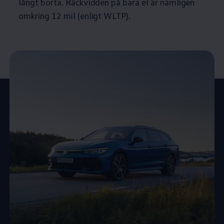
långt borta. Räckvidden på bara el är nämligen
omkring 12 mil (enligt WLTP).