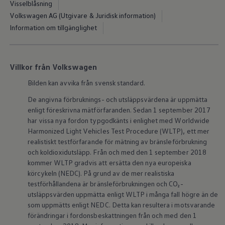
Visselblåsning
Kartuppdateringar
Uppdateringar för förbränningsbilar
Volkswagen AG (Utgivare & Juridisk information)
Broschyrarkiv
Information om tillgänglighet
Förarassistans
Farthållare & ACC
Front-, Lane- & Side Assist
Körprofil
Villkor från Volkswagen
Park Assist & parkeringssensorer
Parkeringsbroms
Bilden kan avvika från svensk standard.
Sign Assist
Traffic Jam Assist
De angivna förbruknings- och utsläppsvärdena är uppmätta
Trailer Assist
enligt föreskrivna mätförfaranden. Sedan 1 september 2017
IQ.Drive
har vissa nya fordon typgodkänts i enlighet med Worldwide
Ordlista
Harmonized Light Vehicles Test Procedure (WLTP), ett mer
Digitala extrafunktioner
Hitta tjänster för din modell
realistiskt testförfarande för mätning av bränsleförbrukning
Volkswagen-appar, inloggning och shoppen
och koldioxidutsläpp. Från och med den 1 september 2018
Koppla ihop mobilen och bilen
kommer WLTP gradvis att ersätta den nya europeiska
Uppdateringar för programvara, kartor och rad
körcykeln (NEDC). På grund av de mer realistiska
We Charge
testförhållandena är bränsleförbrukningen och CO₂-
Elbilar
utsläppsvärden uppmätta enligt WLTP i många fall högre än de
Våra elbilar
ID. Polo
som uppmätts enligt NEDC. Detta kan resultera i motsvarande
ID.3
förändringar i fordonsbeskattningen från och med den 1
ID.4