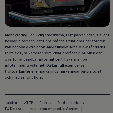
Däck och fälg
Delar
Originaldelar
Bytesdelar
Ekonomidelar
1
Classic Parts
Volkswagenkortet
Förmåner och erbjudanden
Manövrering i en livlig stadskärna, i ett parkeringshus eller i
Frågor och svar
besvärlig terräng: det finns många situationer där föraren
Reseförsäkring
kan behöva extra ögon. Med tillvalet Area View får du det i
Viktig kundinformation
Mobilitetsgaranti
form av fyra kameror som visar området runt bilen och
Varnings- och kontrollampor
överför användbar information till skärmen på
Återkallelser
infotainmentsystemet. Du kan till exempel se
2G/3G-nätet stängs ned – hur påverkas min bil
Dieselfrågan
trottoarkanter eller parkeringsmarkeringar bättre och till
Mjukvaruuppdatering för förbränningsbilar
och med se runt hörn.
Hitta serviceverkstad
myVolkswagen
Information om myVolkswagen
Hjälp med appar och digitala tjänster
Navigation Map Update
Digital Instruktionsbok
Juridiskt
WLTP
Cookies
Tredjepartslicens
Mobilitetsgarantin
EU Data Act
Information om produktsäkerhet
Uppdateringar för elbilar