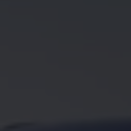
Köp tillbehör
Finansiering
Privatleasing Online
Privatleasing Online
Finansiering
Leasing
Lån
Serviceavtal & Försäkring
Volkswagen Serviceavtal
Volkswagen försäkring
Volkswagen Betalskydd
Boka provkörning
Offertförfrågan
Hitta din återförsäljare
Om Volkswagen
Juridisk information
CoC-certifikat och lista med ingredienser
Cookies
GDPR
Integritetspolicyn
Juridiskt
VSS Personuppgiftshantering
VWFS personuppgiftshantering
Jobba hos oss