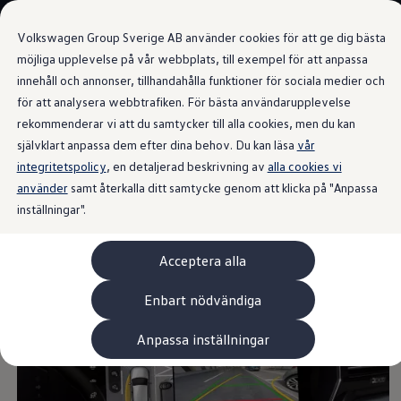
Våra bilar
Volkswagen Group Sverige AB använder cookies för att ge dig bästa
Bygg din bil
Nya bilar i lager
möjliga upplevelse på vår webbplats, till exempel för att anpassa
Golf Sportscombi
innehåll och annonser, tillhandahålla funktioner för sociala medier och
Gå till
Gå till
Pressen testar Golf Sportscombi
för att analysera webbtrafiken. För bästa användarupplevelse
huvudinnehåll
sidfot
Lär dig om våra modellversioner
Area View
Boka provkörning
rekommenderar vi att du samtycker till alla cookies, men du kan
Nya ID. Cross
självklart anpassa dem efter dina behov. Du kan läsa
vår
Äga
integritetspolicy
Service
, en detaljerad beskrivning av
alla cookies vi
Originalservice
använder
samt återkalla ditt samtycke genom att klicka på "Anpassa
För
fullständig
Originalservice 4+
inställningar".
Originalservice 8+
Basservice
överblick
Ekonomiservice
Acceptera alla
Skadereparation
ServiceCam
Service av elbilar
Enbart nödvändiga
Tillbehör
Transport- och bagagelösningar
Anpassa inställningar
Interiör- och exteriörskydd
Underhållning och elektronik
Laddbox och laddningskablar
Modellspecifika tillbehör