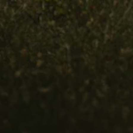
Arbeta hos våra återförsäljare
Arbeta hos Volkswagen
Pressrum
Pressmeddelanden
Presskontakt
Sponsring
Längdskidor
Skidskytte
Folkspel
Motorsport
Sveriges Olympiska Kommitté
Volkswagen eMagasin
Nyheter
Tips
Innovation
Laddning
Säkerhet
Reportage
Om magasinet
Hållbarhet
Kontakta oss
WLTP
Broschyrarkiv