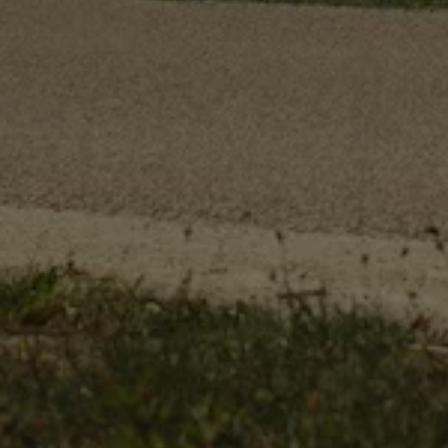
Köp tillbehör
Finansiering
Privatleasing Online
Privatleasing Online
Finansiering
Leasing
Lån
Serviceavtal & Försäkring
Volkswagen Serviceavtal
Volkswagen försäkring
Volkswagen Betalskydd
Boka provkörning
Offertförfrågan
Hitta din återförsäljare
Om Volkswagen
Juridisk information
CoC-certifikat och lista med ingredienser
Cookies
GDPR
Integritetspolicyn
Juridiskt
VSS Personuppgiftshantering
VWFS personuppgiftshantering
Jobba hos oss