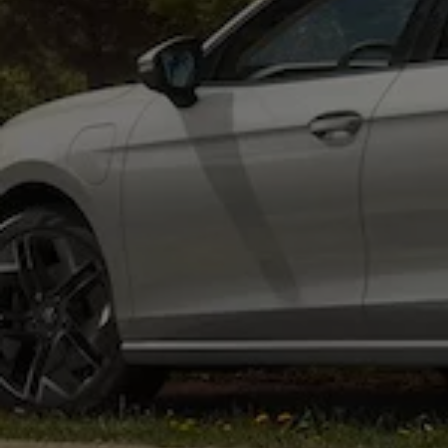
Batterigaranti och underhåll
ID. Högspänningsbatteri
GTX: Elektrisk prestanda
Elbilsbatteriets råvaror
Mjukvaruuppdateringar för ID.
Enkelt förklarat – så fungerar din ID.
Vanliga frågor
ID. Drivers Club
Service av elbilar
Företag
Business Lease
Företagsleasing
Personalbil
Bonus malus
TCO - Total ägandekostnad
Ordlista
Fleet Interface Data
Millån
Köpa
Bygg din bil
Erbjudanden
Boka provkörning
Vilken Volkswagen passar dig?
Offertförfrågan
Hitta din återförsäljare