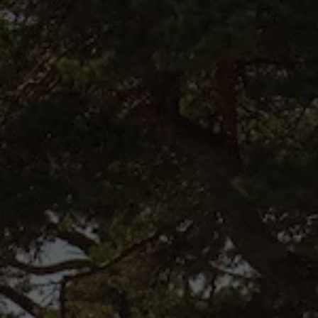
Kartuppdateringar
Uppdateringar för förbränningsbilar
Broschyrarkiv
Förarassistans
Farthållare & ACC
Front-, Lane- & Side Assist
Körprofil
Park Assist & parkeringssensorer
Parkeringsbroms
Sign Assist
Traffic Jam Assist
Trailer Assist
IQ.Drive
Ordlista
Digitala extrafunktioner
Hitta tjänster för din modell
Volkswagen-appar, inloggning och shoppen
Koppla ihop mobilen och bilen
Uppdateringar för programvara, kartor och rad
We Charge
Elbilar
Våra elbilar
ID. Polo
ID.3
ID.4