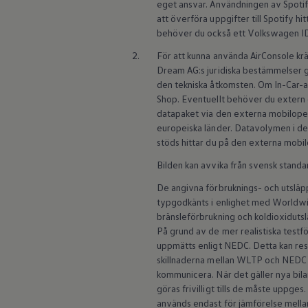
eget ansvar. Användningen av Spotify
ID.7
att överföra uppgifter till Spotify h
ID.7 Tourer
behöver du också ett
Volkswagen
I
ID. Cross
ID. Buzz
2.
För att kunna använda AirConsole kr
Konceptbilar
Dream AG:s juridiska bestämmelser g
Höjd släpvagnsvikt
Våra laddhybrider
den tekniska åtkomsten. Om In-Car-ap
Golf GTE
Shop. Eventuellt behöver du extern 
Passat eHybrid
datapaket via den externa mobilope
Tiguan eHybrid
europeiska länder. Datavolymen i de
Tayron eHybrid
stöds hittar du på den externa mob
Laddning och räckvidd
FAQ: Laddning och räckvidd
Bilden kan avvika från svensk standa
Hur betalar jag för laddning?
Vad kostar det att äga elbil?
De angivna förbruknings- och utslä
Laddning för din elbil
typgodkänts i enlighet med Worldwid
Karta över laddstationer
bränsleförbrukning och koldioxidut
Plug & Charge
På grund av de mer realistiska test
We Charge
Laddboxen ID. Charger
uppmätts enligt NEDC. Detta kan re
Vad innebär "räckvidd enligt WLTP?"
skillnaderna mellan WLTP och NEDC 
Tekniken i elbilen
kommunicera. När det gäller nya b
Klimatanläggning
göras frivilligt tills de måste uppge
Värmepump
används endast för jämförelse mellan 
Bromssystemet i ID.