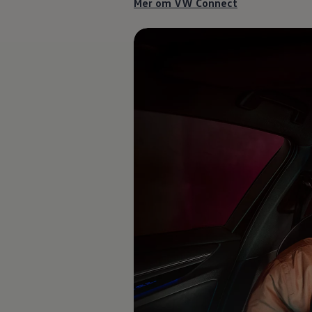
Mer om VW Connect
Däck och fälg
Delar
Originaldelar
Bytesdelar
Ekonomidelar
Classic Parts
Volkswagenkortet
Förmåner och erbjudanden
Frågor och svar
Reseförsäkring
Viktig kundinformation
Mobilitetsgaranti
Varnings- och kontrollampor
Återkallelser
2G/3G-nätet stängs ned – hur påverkas min bil
Dieselfrågan
Mjukvaruuppdatering för förbränningsbilar
Hitta serviceverkstad
myVolkswagen
Information om myVolkswagen
Hjälp med appar och digitala tjänster
Navigation Map Update
Digital Instruktionsbok
Mobilitetsgarantin
Uppdateringar för elbilar