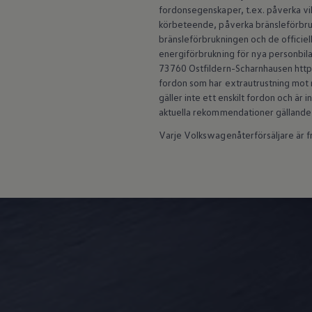
fordonsegenskaper, t.ex. påverka vi
Batterigaranti och underhåll
ID. Högspänningsbatteri
körbeteende, påverka bränsleförbruk
GTX: Elektrisk prestanda
bränsleförbrukningen och de officiell
Elbilsbatteriets råvaror
energiförbrukning för nya personbila
Mjukvaruuppdateringar för ID.
73760 Ostfildern-Scharnhausen https:
Enkelt förklarat – så fungerar din ID.
fordon som har extrautrustning mot m
Vanliga frågor
gäller inte ett enskilt fordon och är
ID. Drivers Club
Service av elbilar
aktuella rekommendationer gällande
Företag
Varje Volkswagenåterförsäljare är fri
Business Lease
Företagsleasing
Personalbil
Bonus malus
TCO - Total ägandekostnad
Ordlista
Fleet Interface Data
Millån
Köpa
Bygg din bil
Erbjudanden
Boka provkörning
Vilken Volkswagen passar dig?
Offertförfrågan
Hitta din återförsäljare