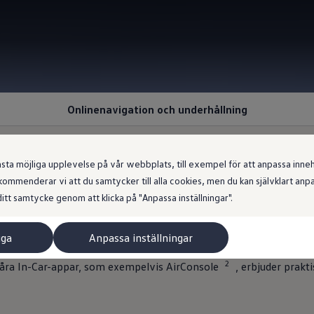
Onlinenavigation och underhållning
 möjliga upplevelse på vår webbplats, till exempel för att anpassa innehål
ommenderar vi att du samtycker till alla cookies, men du kan självklart an
äkert med VW Connec
itt samtycke genom att klicka på "Anpassa inställningar".
iga
Anpassa inställningar
nå din destination mer avslappnad – oavsett förändrade trafikför
2
Våra In-Car-appar, som exempelvis AirConsole
, erbjuder prak