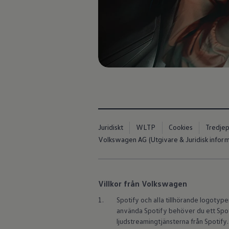
Kartuppdateringar
Uppdateringar för förbränningsbilar
Broschyrarkiv
Förarassistans
Farthållare & ACC
Front-, Lane- & Side Assist
Körprofil
Park Assist & parkeringssensorer
Parkeringsbroms
Sign Assist
Traffic Jam Assist
Trailer Assist
IQ.Drive
Ordlista
Juridiskt
WLTP
Cookies
Tredjep
Digitala extrafunktioner
Volkswagen AG (Utgivare & Juridisk inform
Hitta tjänster för din modell
Volkswagen-appar, inloggning och shoppen
Koppla ihop mobilen och bilen
Uppdateringar för programvara, kartor och rad
We Charge
Villkor från Volkswagen
Elbilar
Våra elbilar
1.
Spotify och alla tillhörande logotyp
ID. Polo
använda Spotify behöver du ett Spo
ID.3
ljudstreamingtjänsterna från Spotify.
ID.4