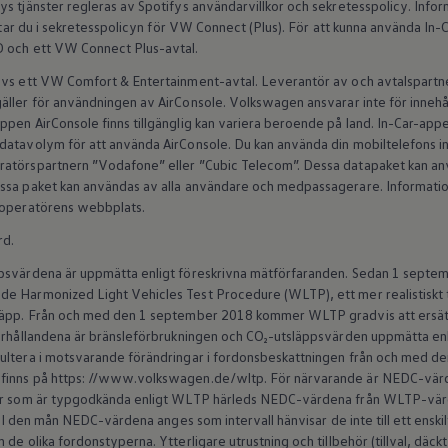
s tjänster regleras av Spotifys användarvillkor och sekretesspolicy. Infor
ittar du i sekretesspolicyn för VW Connect (Plus). För att kunna använda In-
D och ett VW Connect Plus-avtal.
ävs ett VW Comfort & Entertainment-avtal. Leverantör av och avtalspartn
äller för användningen av AirConsole.
Volkswagen
ansvarar inte för innehå
pen AirConsole finns tillgänglig kan variera beroende på land. In-Car-appen
datavolym för att använda AirConsole. Du kan använda din mobiltelefons int
ratörspartnern ”Vodafone” eller ”Cubic Telecom”. Dessa datapaket kan an
ssa paket kan användas av alla användare och medpassagerare. Information 
iloperatörens webbplats.
rd.
ppsvärdena är uppmätta enligt föreskrivna mätförfaranden. Sedan 1 septem
e Harmonized Light Vehicles Test Procedure (WLTP), ett mer realistiskt 
släpp. Från och med den 1 september 2018 kommer WLTP gradvis att ersät
förhållandena är bränsleförbrukningen och CO₂-utsläppsvärden uppmätta en
sultera i motsvarande förändringar i fordonsbeskattningen från och med 
finns på https: //www.volkswagen.de/wltp. För närvarande är NEDC-värde
ilar som är typgodkända enligt WLTP härleds NEDC-värdena från WLTP-v
s. I den mån NEDC-värdena anges som intervall hänvisar de inte till ett enski
de olika fordonstyperna. Ytterligare utrustning och tillbehör (tillval, däck