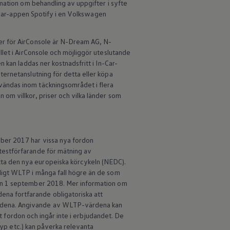
mation om behandling av uppgifter i syfte
Car-appen Spotify i en
Volkswagen
er för AirConsole är N-Dream AG, N-
llet i AirConsole och möjliggör uteslutande
 kan laddas ner kostnadsfritt i In-Car-
ernetanslutning för detta eller köpa
vändas inom täckningsområdet i flera
om villkor, priser och vilka länder som
ber 2017 har vissa nya fordon
testförfarande för mätning av
ta den nya europeiska körcykeln (NEDC).
ligt WLTP i många fall högre än de som
den 1 september 2018. Mer information om
na fortfarande obligatoriska att
ärdena. Angivande av WLTP-värdena kan
lt fordon och ingår inte i erbjudandet. De
typ etc.) kan påverka relevanta