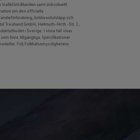
trafikförhållanden samt individuellt
ation om den officiella
 bränsleförbrukning, koldioxidutsläpp och
obil Treuhand GmbH, Hellmuth-Hirth -Str. 1,
ktutbudet i Sverige. I vissa fall visas
om finns tillgängliga. Specifikationer
an modeller. Följ Folkhälsomyndighetens