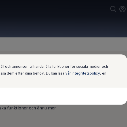
l och annonser, tillhandahålla funktioner för sociala medier och
passa dem efter dina behov. Du kan läsa
vår integritetspolicy
, en
t
hållanden. Njut av det fantastiska
tiska funktioner och ännu mer