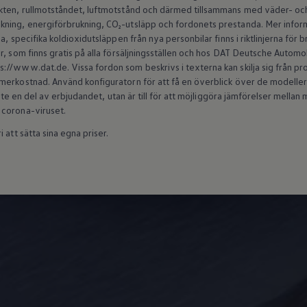
kten, rullmotståndet, luftmotstånd och därmed tillsammans med väder- och 
ning, energiförbrukning, CO₂-utsläpp och fordonets prestanda. Mer inform
a, specifika koldioxidutsläppen från nya personbilar finns i riktlinjerna för
r, som finns gratis på alla försäljningsställen och hos DAT Deutsche Autom
//www.dat.de. Vissa fordon som beskrivs i texterna kan skilja sig från produ
erkostnad. Använd konfiguratorn för att få en överblick över de modeller s
 inte en del av erbjudandet, utan är till för att möjliggöra jämförelser mell
 corona-viruset.
 att sätta sina egna priser.