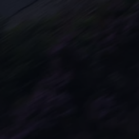
Arbeta hos våra återförsäljare
Arbeta hos Volkswagen
Pressrum
Pressmeddelanden
Presskontakt
Sponsring
Längdskidor
Skidskytte
Folkspel
Motorsport
Sveriges Olympiska Kommitté
Volkswagen eMagasin
Nyheter
Tips
Innovation
Laddning
Säkerhet
Reportage
Om magasinet
Hållbarhet
Kontakta oss
WLTP
Broschyrarkiv