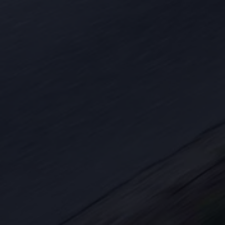
Köp tillbehör
Finansiering
Privatleasing Online
Privatleasing Online
Finansiering
Leasing
Lån
Serviceavtal & Försäkring
Volkswagen Serviceavtal
Volkswagen försäkring
Volkswagen Betalskydd
Boka provkörning
Offertförfrågan
Hitta din återförsäljare
Om Volkswagen
Juridisk information
CoC-certifikat och lista med ingredienser
Cookies
GDPR
Integritetspolicyn
Juridiskt
VSS Personuppgiftshantering
VWFS personuppgiftshantering
Jobba hos oss