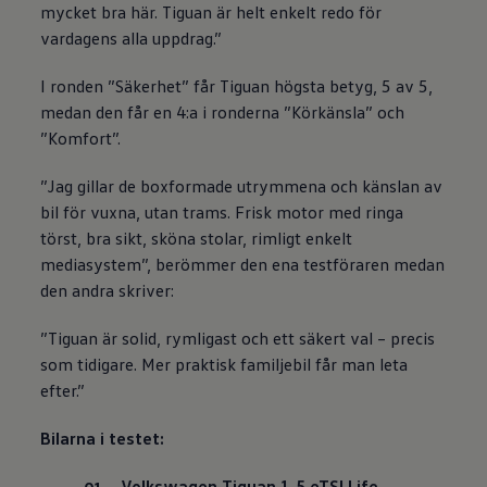
mycket bra här. Tiguan är helt enkelt redo för
vardagens alla uppdrag.”
I ronden ”Säkerhet” får Tiguan högsta betyg, 5 av 5,
medan den får en 4:a i ronderna ”Körkänsla” och
”Komfort”.
”Jag gillar de boxformade utrymmena och känslan av
bil för vuxna, utan trams. Frisk motor med ringa
törst, bra sikt, sköna stolar, rimligt enkelt
mediasystem”, berömmer den ena testföraren medan
den andra skriver:
”Tiguan är solid, rymligast och ett säkert val – precis
som tidigare. Mer praktisk familjebil får man leta
efter.”
Bilarna i testet:
Volkswagen
Tiguan 1,5 eTSI Life