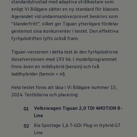
standardutrustad med adaptiva strålkastare som
enligt Vi Bilägare sätter en ny standard för klassen.
Agerandet vid undanmanöverprovet beskrivs som
”klanderfritt”, vilket ger Tiguan ytterligare fördelar
gentemot sina konkurrenter i testet. Den effektiva
fyrhjulsdriften lyfts också fram.
Tiguan-versionen i detta test är den fyrhjulsdrivna
dieselversionen med 193 hk. I modellprogrammet
finns även en mildhybrid (bensin) och två
laddhybrider (bensin + el).
Hela testet finns att läsa i Vi Bilägare nummer 15,
2024. Testbilarna och placering:
Volkswagen
Tiguan 2,0 TDI 4MOTION R-
Line
Kia Sportage 1,6 T-GDI Plug-in Hybrid GT
Line