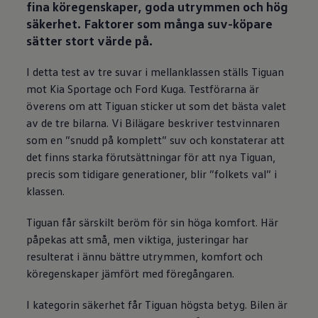
fina köregenskaper, goda utrymmen och hög
säkerhet.
Faktorer som många suv-köpare
sätter stort värde på.
I detta test av tre suvar i mellanklassen ställs Tiguan
mot Kia Sportage och Ford Kuga.
Testförarna är
överens om att Tiguan sticker ut som det bästa valet
av de tre bilarna. Vi Bilägare beskriver testvinnaren
som en ”snudd på komplett” suv och konstaterar att
det finns starka förutsättningar för att nya Tiguan,
precis som tidigare generationer, blir ”folkets val” i
klassen.
Tiguan får särskilt beröm för sin höga komfort. Här
påpekas att små, men viktiga, justeringar har
resulterat i ännu bättre utrymmen, komfort och
köregenskaper jämfört med föregångaren.
I kategorin säkerhet får Tiguan högsta betyg. Bilen är