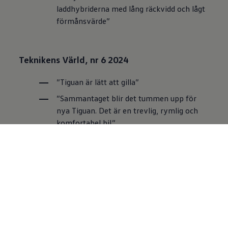
laddhybriderna med lång räckvidd och lågt
förmånsvärde”
Teknikens Värld, nr 6 2024
”Tiguan är lätt att gilla”
”Sammantaget blir det tummen upp för
nya Tiguan. Det är en trevlig, rymlig och
komfortabel bil.”
”Sänkt pris och nästan dubbel räckvidd
övertygar”
Vi Bilägare, nr 5 2024
”I sitt livs form”
”Åkkomforten i kombination med rejäla