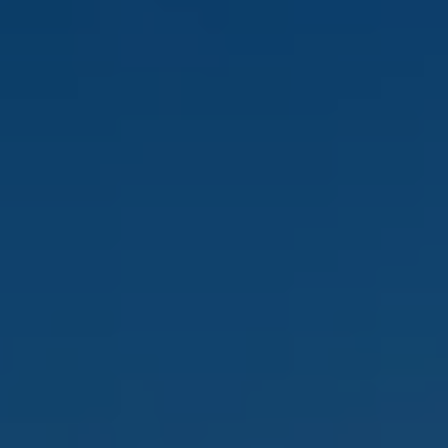
Däck och fälg
Delar
Originaldelar
Bytesdelar
Ekonomidelar
Classic Parts
Volkswagenkortet
Förmåner och erbjudanden
Frågor och svar
Reseförsäkring
Viktig kundinformation
Mobilitetsgaranti
Varnings- och kontrollampor
Återkallelser
2G/3G-nätet stängs ned – hur påverkas min bil
Dieselfrågan
Mjukvaruuppdatering för förbränningsbilar
Hitta serviceverkstad
myVolkswagen
Information om myVolkswagen
Hjälp med appar och digitala tjänster
Navigation Map Update
Digital Instruktionsbok
Mobilitetsgarantin
Uppdateringar för elbilar