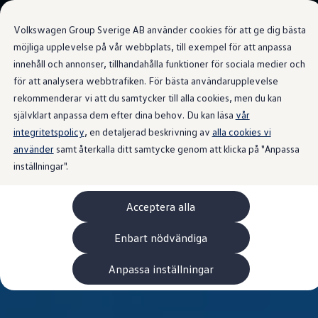
Våra bilar
Volkswagen Group Sverige AB använder cookies för att ge dig bästa
Bygg din bil
Nya bilar i lager
möjliga upplevelse på vår webbplats, till exempel för att anpassa
Golf Sportscombi
innehåll och annonser, tillhandahålla funktioner för sociala medier och
Gå till
Gå till
Pressen testar Golf Sportscombi
för att analysera webbtrafiken. För bästa användarupplevelse
huvudinnehåll
sidfot
Lär dig om våra modellversioner
Boka provkörning
rekommenderar vi att du samtycker till alla cookies, men du kan
Nya ID. Cross
självklart anpassa dem efter dina behov. Du kan läsa
vår
Äga
integritetspolicy
Service
, en detaljerad beskrivning av
alla cookies vi
Originalservice
använder
samt återkalla ditt samtycke genom att klicka på "Anpassa
Originalservice 4+
inställningar".
Originalservice 8+
Basservice
Ekonomiservice
Acceptera alla
Skadereparation
ServiceCam
Service av elbilar
Enbart nödvändiga
Tillbehör
Transport- och bagagelösningar
Anpassa inställningar
Interiör- och exteriörskydd
Underhållning och elektronik
Laddbox och laddningskablar
Modellspecifika tillbehör