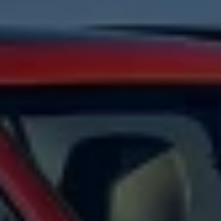
Arbeta hos våra återförsäljare
Arbeta hos Volkswagen
Pressrum
Pressmeddelanden
Presskontakt
Sponsring
Längdskidor
Skidskytte
Folkspel
Motorsport
Sveriges Olympiska Kommitté
Volkswagen eMagasin
Nyheter
Tips
Innovation
Laddning
Säkerhet
Reportage
Om magasinet
Hållbarhet
Kontakta oss
WLTP
Broschyrarkiv