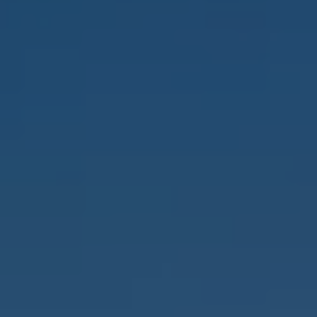
ID.7
ID.7 Tourer
ID. Cross
ID. Buzz
Konceptbilar
Höjd släpvagnsvikt
Våra laddhybrider
Golf GTE
Passat eHybrid
Tiguan eHybrid
Tayron eHybrid
Laddning och räckvidd
FAQ: Laddning och räckvidd
Hur betalar jag för laddning?
Vad kostar det att äga elbil?
Laddning för din elbil
Karta över laddstationer
Plug & Charge
We Charge
Laddboxen ID. Charger
Vad innebär "räckvidd enligt WLTP?"
Tekniken i elbilen
Klimatanläggning
Värmepump
Bromssystemet i ID.