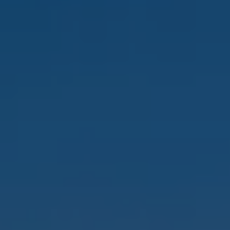
Kartuppdateringar
Uppdateringar för förbränningsbilar
Broschyrarkiv
Förarassistans
Farthållare & ACC
Front-, Lane- & Side Assist
Körprofil
Park Assist & parkeringssensorer
Parkeringsbroms
Sign Assist
Traffic Jam Assist
Trailer Assist
IQ.Drive
Ordlista
Digitala extrafunktioner
Hitta tjänster för din modell
Volkswagen-appar, inloggning och shoppen
Koppla ihop mobilen och bilen
Uppdateringar för programvara, kartor och rad
We Charge
Elbilar
Våra elbilar
ID. Polo
ID.3
ID.4