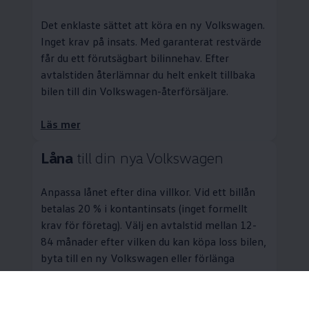
Det enklaste sättet att köra en ny
Volkswagen
.
Inget krav på insats. Med garanterat restvärde
får du ett förutsägbart bilinnehav. Efter
avtalstiden återlämnar du helt enkelt tillbaka
bilen till din
Volkswagen
-återförsäljare.
Läs mer
Låna
till din nya
Volkswagen
Anpassa lånet efter dina villkor. Vid ett billån
betalas 20 % i kontantinsats (inget formellt
krav för företag). Välj en avtalstid mellan 12-
84 månader efter vilken du kan köpa loss bilen,
byta till en ny
Volkswagen
eller förlänga
finansieringen. Om du väljer ett upplägg med
garanterat restvärde kan du även lämna
tillbaka bilen efter avtalstiden.