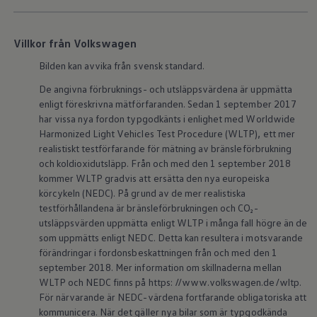
Kartuppdateringar
Uppdateringar för förbränningsbilar
Broschyrarkiv
Villkor från Volkswagen
Förarassistans
Farthållare & ACC
Bilden kan avvika från svensk standard.
Front-, Lane- & Side Assist
Körprofil
De angivna förbruknings- och utsläppsvärdena är uppmätta
Park Assist & parkeringssensorer
enligt föreskrivna mätförfaranden. Sedan 1 september 2017
Parkeringsbroms
har vissa nya fordon typgodkänts i enlighet med Worldwide
Sign Assist
Harmonized Light Vehicles Test Procedure (WLTP), ett mer
Traffic Jam Assist
Trailer Assist
realistiskt testförfarande för mätning av bränsleförbrukning
IQ.Drive
och koldioxidutsläpp. Från och med den 1 september 2018
Ordlista
kommer WLTP gradvis att ersätta den nya europeiska
Digitala extrafunktioner
körcykeln (NEDC). På grund av de mer realistiska
Hitta tjänster för din modell
testförhållandena är bränsleförbrukningen och CO₂-
Volkswagen-appar, inloggning och shoppen
utsläppsvärden uppmätta enligt WLTP i många fall högre än de
Koppla ihop mobilen och bilen
Uppdateringar för programvara, kartor och rad
som uppmätts enligt NEDC. Detta kan resultera i motsvarande
We Charge
förändringar i fordonsbeskattningen från och med den 1
Elbilar
september 2018. Mer information om skillnaderna mellan
Våra elbilar
WLTP och NEDC finns på https: //www.volkswagen.de/wltp.
ID. Polo
För närvarande är NEDC-värdena fortfarande obligatoriska att
ID.3
kommunicera. När det gäller nya bilar som är typgodkända
ID.4