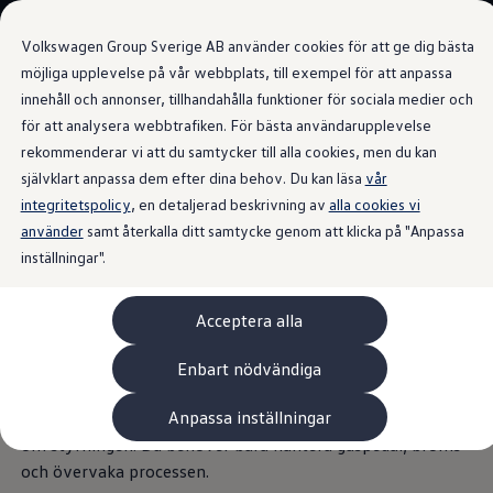
Våra bilar
Volkswagen Group Sverige AB använder cookies för att ge dig bästa
Bygg din bil
Nya bilar i lager
möjliga upplevelse på vår webbplats, till exempel för att anpassa
Golf Sportscombi
innehåll och annonser, tillhandahålla funktioner för sociala medier och
Gå till
Gå till
Pressen testar Golf Sportscombi
för att analysera webbtrafiken. För bästa användarupplevelse
huvudinnehåll
sidfot
Lär dig om våra modellversioner
Trailer Assist
Boka provkörning
rekommenderar vi att du samtycker till alla cookies, men du kan
Nya ID. Cross
självklart anpassa dem efter dina behov. Du kan läsa
vår
Äga
integritetspolicy
Service
, en detaljerad beskrivning av
alla cookies vi
Originalservice
använder
samt återkalla ditt samtycke genom att klicka på "Anpassa
Hjälper släpvagnen
på
Originalservice 4+
inställningar".
Originalservice 8+
Basservice
rätt väg
Ekonomiservice
Acceptera alla
Skadereparation
ServiceCam
Service av elbilar
Har du någonsin behövt backa med ett släp? Med Trailer
Enbart nödvändiga
Tillbehör
Assist blir manövreringen mycket enklare. Du säger bara åt
Transport- och bagagelösningar
Anpassa inställningar
vilket håll du vill att släpet ska köra. Trailer Assist tar hand
Interiör- och exteriörskydd
Underhållning och elektronik
om styrningen. Du behöver bara hantera gaspedal, broms
Laddbox och laddningskablar
och övervaka processen.
Modellspecifika tillbehör