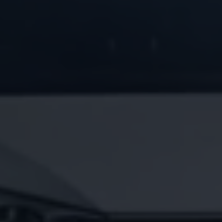
Köp tillbehör
Finansiering
Privatleasing Online
Privatleasing Online
Finansiering
Leasing
Lån
Serviceavtal & Försäkring
Volkswagen Serviceavtal
Volkswagen försäkring
Volkswagen Betalskydd
Boka provkörning
Offertförfrågan
Hitta din återförsäljare
Om Volkswagen
Juridisk information
CoC-certifikat och lista med ingredienser
Cookies
GDPR
Integritetspolicyn
Juridiskt
VSS Personuppgiftshantering
VWFS personuppgiftshantering
Jobba hos oss