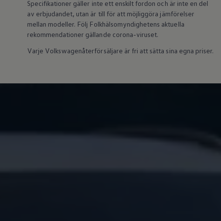
Specifikationer gäller inte ett enskilt fordon och är inte en del
Batterigaranti och underhåll
av erbjudandet, utan är till för att möjliggöra jämförelser
ID. Högspänningsbatteri
mellan modeller. Följ Folkhälsomyndighetens aktuella
GTX: Elektrisk prestanda
Elbilsbatteriets råvaror
rekommendationer gällande corona-viruset.
Mjukvaruuppdateringar för ID.
Varje Volkswagenåterförsäljare är fri att sätta sina egna priser.
Enkelt förklarat – så fungerar din ID.
Vanliga frågor
ID. Drivers Club
Service av elbilar
Företag
Business Lease
Företagsleasing
Personalbil
Bonus malus
TCO - Total ägandekostnad
Ordlista
Fleet Interface Data
Millån
Köpa
Bygg din bil
Erbjudanden
Boka provkörning
Vilken Volkswagen passar dig?
Offertförfrågan
Hitta din återförsäljare