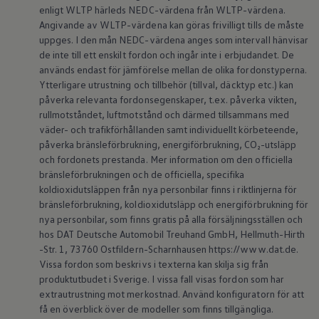
ID.7
enligt WLTP härleds NEDC-värdena från WLTP-värdena.
ID.7 Tourer
Angivande av WLTP-värdena kan göras frivilligt tills de måste
ID. Cross
uppges. I den mån NEDC-värdena anges som intervall hänvisar
ID. Buzz
de inte till ett enskilt fordon och ingår inte i erbjudandet. De
Konceptbilar
används endast för jämförelse mellan de olika fordonstyperna.
Höjd släpvagnsvikt
Ytterligare utrustning och tillbehör (tillval, däcktyp etc.) kan
Våra laddhybrider
Golf GTE
påverka relevanta fordonsegenskaper, t.ex. påverka vikten,
Passat eHybrid
rullmotståndet, luftmotstånd och därmed tillsammans med
Tiguan eHybrid
väder- och trafikförhållanden samt individuellt körbeteende,
Tayron eHybrid
påverka bränsleförbrukning, energiförbrukning, CO₂-utsläpp
Laddning och räckvidd
och fordonets prestanda. Mer information om den officiella
FAQ: Laddning och räckvidd
bränsleförbrukningen och de officiella, specifika
Hur betalar jag för laddning?
Vad kostar det att äga elbil?
koldioxidutsläppen från nya personbilar finns i riktlinjerna för
Laddning för din elbil
bränsleförbrukning, koldioxidutsläpp och energiförbrukning för
Karta över laddstationer
nya personbilar, som finns gratis på alla försäljningsställen och
Plug & Charge
hos DAT Deutsche Automobil Treuhand GmbH, Hellmuth-Hirth
We Charge
-Str. 1, 73760 Ostfildern-Scharnhausen https://www.dat.de.
Laddboxen ID. Charger
Vissa fordon som beskrivs i texterna kan skilja sig från
Vad innebär "räckvidd enligt WLTP?"
Tekniken i elbilen
produktutbudet i Sverige. I vissa fall visas fordon som har
Klimatanläggning
extrautrustning mot merkostnad. Använd konfiguratorn för att
Värmepump
få en överblick över de modeller som finns tillgängliga.
Bromssystemet i ID.