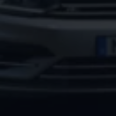
Arbeta hos våra återförsäljare
Arbeta hos Volkswagen
Pressrum
Pressmeddelanden
Presskontakt
Sponsring
Längdskidor
Skidskytte
Folkspel
Motorsport
Sveriges Olympiska Kommitté
Volkswagen eMagasin
Nyheter
Tips
Innovation
Laddning
Säkerhet
Reportage
Om magasinet
Hållbarhet
Kontakta oss
WLTP
Broschyrarkiv