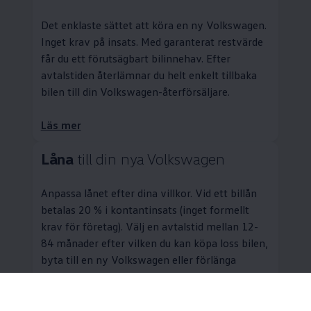
Det enklaste sättet att köra en ny
Volkswagen
.
Inget krav på insats. Med garanterat restvärde
får du ett förutsägbart bilinnehav. Efter
avtalstiden återlämnar du helt enkelt tillbaka
bilen till din
Volkswagen
-återförsäljare.
Läs mer
Låna
till din nya
Volkswagen
Anpassa lånet efter dina villkor. Vid ett billån
betalas 20 % i kontantinsats (inget formellt
krav för företag). Välj en avtalstid mellan 12-
84 månader efter vilken du kan köpa loss bilen,
byta till en ny
Volkswagen
eller förlänga
finansieringen. Om du väljer ett upplägg med
garanterat restvärde kan du även lämna
tillbaka bilen efter avtalstiden.