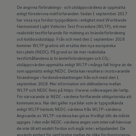
ID.7
De angivna förbruknings- och utsläppsvärdena är uppmätta
ID.7 Tourer
enligt föreskrivna mätförfaranden. Sedan 1 september 2017
ID. Cross
ID. Buzz
har vissa nya fordon typgodkänts i enlighet med Worldwide
Konceptbilar
Harmonized Light Vehicles Test Procedure (WLTP), ett mer
Höjd släpvagnsvikt
realistiskt testförfarande för mätning av bränsleförbrukning
Våra laddhybrider
och koldioxidutsläpp. Från och med den 1 september 2018
Golf GTE
kommer WLTP gradvis att ersätta den nya europeiska
Passat eHybrid
körcykeln (NEDC). På grund av de mer realistiska
Tiguan eHybrid
Tayron eHybrid
testförhållandena är bränsleförbrukningen och CO₂-
Laddning och räckvidd
utsläppsvärden uppmätta enligt WLTP i många fall högre än de
FAQ: Laddning och räckvidd
som uppmätts enligt NEDC. Detta kan resultera i motsvarande
Hur betalar jag för laddning?
förändringar i fordonsbeskattningen från och med den 1
Vad kostar det att äga elbil?
september 2018. Mer information om skillnaderna mellan
Laddning för din elbil
WLTP och NEDC finns på https: //www.volkswagen.de/wltp.
Karta över laddstationer
Plug & Charge
För närvarande är NEDC-värdena fortfarande obligatoriska att
We Charge
kommunicera. När det gäller nya bilar som är typgodkända
Laddboxen ID. Charger
enligt WLTP härleds NEDC-värdena från WLTP-värdena.
Vad innebär "räckvidd enligt WLTP?"
Angivande av WLTP-värdena kan göras frivilligt tills de måste
Tekniken i elbilen
uppges. I den mån NEDC-värdena anges som intervall hänvisar
Klimatanläggning
de inte till ett enskilt fordon och ingår inte i erbjudandet. De
Värmepump
Bromssystemet i ID.
används endast för jämförelse mellan de olika fordonstyperna.