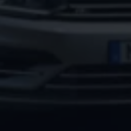
Arbeta hos våra återförsäljare
Arbeta hos Volkswagen
Pressrum
Pressmeddelanden
Presskontakt
Sponsring
Längdskidor
Skidskytte
Folkspel
Motorsport
Sveriges Olympiska Kommitté
Volkswagen eMagasin
Nyheter
Tips
Innovation
Laddning
Säkerhet
Reportage
Om magasinet
Hållbarhet
Kontakta oss
WLTP
Broschyrarkiv