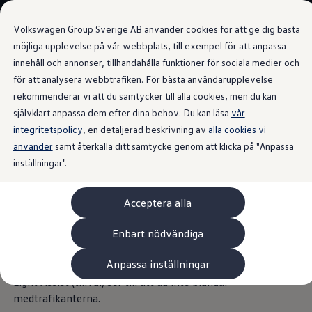
Våra bilar
Volkswagen Group Sverige AB använder cookies för att ge dig bästa
Bygg din bil
Nya bilar i lager
möjliga upplevelse på vår webbplats, till exempel för att anpassa
Golf Sportscombi
innehåll och annonser, tillhandahålla funktioner för sociala medier och
Gå till
Gå till
Pressen testar Golf Sportscombi
för att analysera webbtrafiken. För bästa användarupplevelse
huvudinnehåll
sidfot
Lär dig om våra modellversioner
LED-ljus både fram och bak
Boka provkörning
rekommenderar vi att du samtycker till alla cookies, men du kan
Nya ID. Cross
självklart anpassa dem efter dina behov. Du kan läsa
vår
Äga
integritetspolicy
Service
, en detaljerad beskrivning av
alla cookies vi
Originalservice
använder
samt återkalla ditt samtycke genom att klicka på "Anpassa
Bli sedd.
Och se bättre.
Originalservice 4+
inställningar".
Originalservice 8+
Basservice
Ekonomiservice
LED-strålkastarna som finns som tillval hjälper dig att se
Acceptera alla
Skadereparation
bättre på natten och i dimma – och får dig även att se
ServiceCam
Service av elbilar
bättre ut. Med LED-bakljusen som tillval får din Touran ett
Enbart nödvändiga
Tillbehör
omisskännligt utseende i mörkret tack vare den distinkta
Transport- och bagagelösningar
Anpassa inställningar
designen. Och den avancerade helljusstyrningen Dynamisk
Interiör- och exteriörskydd
Underhållning och elektronik
Light Assist (tillval) ser till att du inte bländar
Laddbox och laddningskablar
medtrafikanterna.
Modellspecifika tillbehör