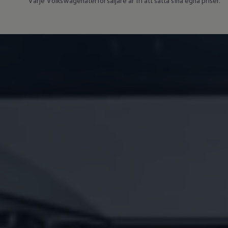
Varje Volkswagenåterförsäljare är fri att sätta sina egna priser.
Köp tillbehör
Finansiering
Privatleasing Online
Privatleasing Online
Finansiering
Leasing
Lån
Serviceavtal & Försäkring
Volkswagen Serviceavtal
Volkswagen försäkring
Volkswagen Betalskydd
Boka provkörning
Offertförfrågan
Hitta din återförsäljare
Om Volkswagen
Juridisk information
CoC-certifikat och lista med ingredienser
Cookies
GDPR
Integritetspolicyn
Juridiskt
VSS Personuppgiftshantering
VWFS personuppgiftshantering
Jobba hos oss