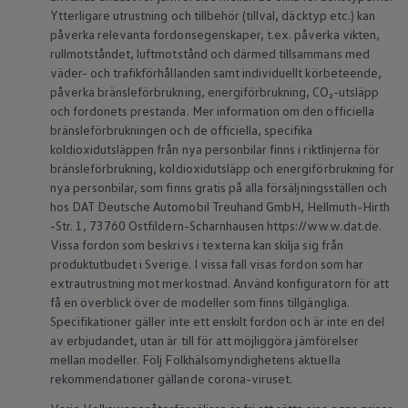
Batterigaranti och underhåll
Ytterligare utrustning och tillbehör (tillval, däcktyp etc.) kan
ID. Högspänningsbatteri
påverka relevanta fordonsegenskaper, t.ex. påverka vikten,
GTX: Elektrisk prestanda
rullmotståndet, luftmotstånd och därmed tillsammans med
Elbilsbatteriets råvaror
väder- och trafikförhållanden samt individuellt körbeteende,
Mjukvaruuppdateringar för ID.
påverka bränsleförbrukning, energiförbrukning, CO₂-utsläpp
Enkelt förklarat – så fungerar din ID.
Vanliga frågor
och fordonets prestanda. Mer information om den officiella
ID. Drivers Club
bränsleförbrukningen och de officiella, specifika
Service av elbilar
koldioxidutsläppen från nya personbilar finns i riktlinjerna för
Företag
bränsleförbrukning, koldioxidutsläpp och energiförbrukning för
Business Lease
nya personbilar, som finns gratis på alla försäljningsställen och
Företagsleasing
hos DAT Deutsche Automobil Treuhand GmbH, Hellmuth-Hirth
Personalbil
Bonus malus
-Str. 1, 73760 Ostfildern-Scharnhausen https://www.dat.de.
TCO - Total ägandekostnad
Vissa fordon som beskrivs i texterna kan skilja sig från
Ordlista
produktutbudet i Sverige. I vissa fall visas fordon som har
Fleet Interface Data
extrautrustning mot merkostnad. Använd konfiguratorn för att
Millån
få en överblick över de modeller som finns tillgängliga.
Köpa
Specifikationer gäller inte ett enskilt fordon och är inte en del
Bygg din bil
Erbjudanden
av erbjudandet, utan är till för att möjliggöra jämförelser
Boka provkörning
mellan modeller. Följ Folkhälsomyndighetens aktuella
Vilken Volkswagen passar dig?
rekommendationer gällande corona-viruset.
Offertförfrågan
Hitta din återförsäljare