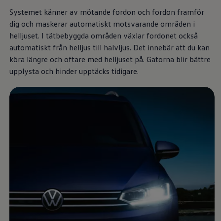
Däck och fälg
Systemet känner av mötande fordon och fordon framför
Delar
Originaldelar
dig och maskerar automatiskt motsvarande områden i
Bytesdelar
helljuset. I tätbebyggda områden växlar fordonet också
Ekonomidelar
automatiskt från helljus till halvljus. Det innebär att du kan
Classic Parts
Volkswagenkortet
köra längre och oftare med helljuset på. Gatorna blir bättre
Förmåner och erbjudanden
upplysta och hinder upptäcks tidigare.
Frågor och svar
Reseförsäkring
Viktig kundinformation
Mobilitetsgaranti
Varnings- och kontrollampor
Återkallelser
2G/3G-nätet stängs ned – hur påverkas min bil
Dieselfrågan
Mjukvaruuppdatering för förbränningsbilar
Hitta serviceverkstad
myVolkswagen
Information om myVolkswagen
Hjälp med appar och digitala tjänster
Navigation Map Update
Digital Instruktionsbok
Mobilitetsgarantin
Uppdateringar för elbilar