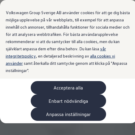
Våra bilar
Volkswagen Group Sverige AB använder cookies för att ge dig bästa
Bygg din bil
Nya bilar i lager
möjliga upplevelse på vår webbplats, till exempel för att anpassa
Golf Sportscombi
innehåll och annonser, tillhandahålla funktioner för sociala medier och
Gå till
Gå till
Pressen testar Golf Sportscombi
för att analysera webbtrafiken. För bästa användarupplevelse
huvudinnehåll
sidfot
Lär dig om våra modellversioner
Boka provkörning
rekommenderar vi att du samtycker till alla cookies, men du kan
Nya ID. Cross
självklart anpassa dem efter dina behov. Du kan läsa
vår
Äga
integritetspolicy
Service
, en detaljerad beskrivning av
alla cookies vi
Originalservice
använder
samt återkalla ditt samtycke genom att klicka på "Anpassa
Originalservice 4+
inställningar".
Originalservice 8+
Basservice
Ekonomiservice
Acceptera alla
Skadereparation
ServiceCam
Service av elbilar
Enbart nödvändiga
Tillbehör
Transport- och bagagelösningar
Anpassa inställningar
Interiör- och exteriörskydd
Underhållning och elektronik
Laddbox och laddningskablar
Modellspecifika tillbehör