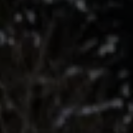
Köp tillbehör
Finansiering
Privatleasing Online
Privatleasing Online
Finansiering
Leasing
Lån
Serviceavtal & Försäkring
Volkswagen Serviceavtal
Volkswagen försäkring
Volkswagen Betalskydd
Boka provkörning
Offertförfrågan
Hitta din återförsäljare
Om Volkswagen
Juridisk information
CoC-certifikat och lista med ingredienser
Cookies
GDPR
Integritetspolicyn
Juridiskt
VSS Personuppgiftshantering
VWFS personuppgiftshantering
Jobba hos oss