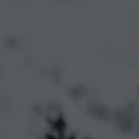
Däck och fälg
Delar
Originaldelar
Bytesdelar
Ekonomidelar
Classic Parts
Volkswagenkortet
Förmåner och erbjudanden
Frågor och svar
Reseförsäkring
Viktig kundinformation
Mobilitetsgaranti
Varnings- och kontrollampor
Återkallelser
2G/3G-nätet stängs ned – hur påverkas min bil
Dieselfrågan
Mjukvaruuppdatering för förbränningsbilar
Hitta serviceverkstad
myVolkswagen
Information om myVolkswagen
Hjälp med appar och digitala tjänster
Navigation Map Update
Digital Instruktionsbok
Mobilitetsgarantin
Uppdateringar för elbilar