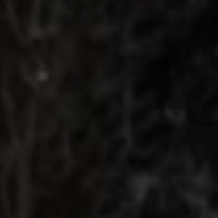
Arbeta hos våra återförsäljare
Arbeta hos Volkswagen
Pressrum
Pressmeddelanden
Presskontakt
Sponsring
Längdskidor
Skidskytte
Folkspel
Motorsport
Sveriges Olympiska Kommitté
Volkswagen eMagasin
Nyheter
Tips
Innovation
Laddning
Säkerhet
Reportage
Om magasinet
Hållbarhet
Kontakta oss
WLTP
Broschyrarkiv