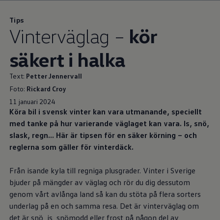
Tips
Vinterväglag –
kör
säkert i halka
Text:
Petter Jennervall
Foto:
Rickard Croy
11 januari 2024
Köra bil i svensk vinter kan vara utmanande, speciellt
med tanke på hur varierande väglaget kan vara. Is, snö,
slask, regn… Här är tipsen för en säker körning – och
reglerna som gäller för vinterdäck.
Från isande kyla till regniga plusgrader. Vinter i Sverige
bjuder på mängder av väglag och rör du dig dessutom
genom vårt avlånga land så kan du stöta på flera sorters
underlag på en och samma resa. Det är vinterväglag om
det är snö, is, snömodd eller frost på någon del av