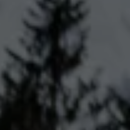
Kartuppdateringar
Uppdateringar för förbränningsbilar
Broschyrarkiv
Förarassistans
Farthållare & ACC
Front-, Lane- & Side Assist
Körprofil
Park Assist & parkeringssensorer
Parkeringsbroms
Sign Assist
Traffic Jam Assist
Trailer Assist
IQ.Drive
Ordlista
Digitala extrafunktioner
Hitta tjänster för din modell
Volkswagen-appar, inloggning och shoppen
Koppla ihop mobilen och bilen
Uppdateringar för programvara, kartor och rad
We Charge
Elbilar
Våra elbilar
ID. Polo
ID.3
ID.4