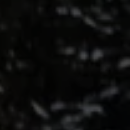
Batterigaranti och underhåll
ID. Högspänningsbatteri
GTX: Elektrisk prestanda
Elbilsbatteriets råvaror
Mjukvaruuppdateringar för ID.
Enkelt förklarat – så fungerar din ID.
Vanliga frågor
ID. Drivers Club
Service av elbilar
Företag
Business Lease
Företagsleasing
Personalbil
Bonus malus
TCO - Total ägandekostnad
Ordlista
Fleet Interface Data
Millån
Köpa
Bygg din bil
Erbjudanden
Boka provkörning
Vilken Volkswagen passar dig?
Offertförfrågan
Hitta din återförsäljare