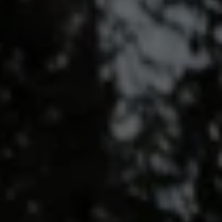
ID.7
ID.7 Tourer
ID. Cross
ID. Buzz
Konceptbilar
Höjd släpvagnsvikt
Våra laddhybrider
Golf GTE
Passat eHybrid
Tiguan eHybrid
Tayron eHybrid
Laddning och räckvidd
FAQ: Laddning och räckvidd
Hur betalar jag för laddning?
Vad kostar det att äga elbil?
Laddning för din elbil
Karta över laddstationer
Plug & Charge
We Charge
Laddboxen ID. Charger
Vad innebär "räckvidd enligt WLTP?"
Tekniken i elbilen
Klimatanläggning
Värmepump
Bromssystemet i ID.