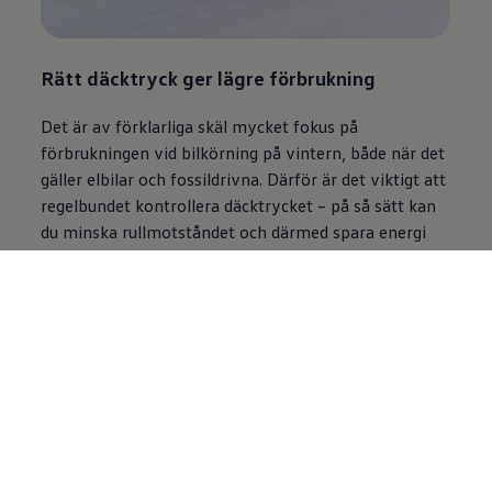
Rätt däcktryck ger lägre förbrukning
Det är av förklarliga skäl mycket fokus på
förbrukningen vid bilkörning på vintern, både när det
gäller elbilar och fossildrivna. Därför är det viktigt att
regelbundet kontrollera däcktrycket – på så sätt kan
du minska rullmotståndet och därmed spara energi
och pengar. Och eftersom ett korrekt däcktryck
optimerar bilens köregenskaper så blir färden
säkrare, vilket underlättar när väglaget är osäkert.
Apropå förbrukning: vinterdäckens större
rullmotstånd ökar bilens förbrukning jämfört med
sommardäck så kom ihåg att byta till sommardäck
när det är dags under våren. Rätt däck för rätt tid – av
flera anledningar