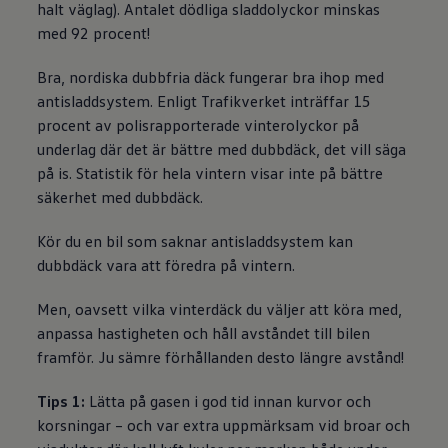
halt väglag). Antalet dödliga sladdolyckor minskas
med 92 procent!
Bra, nordiska dubbfria däck fungerar bra ihop med
antisladdsystem. Enligt Trafikverket inträffar 15
procent av polisrapporterade vinterolyckor på
underlag där det är bättre med dubbdäck, det vill säga
på is. Statistik för hela vintern visar inte på bättre
säkerhet med dubbdäck.
Kör du en bil som saknar antisladdsystem kan
dubbdäck vara att föredra på vintern.
Men, oavsett vilka vinterdäck du väljer att köra med,
anpassa hastigheten och håll avståndet till bilen
framför. Ju sämre förhållanden desto längre avstånd!
Tips 1:
Lätta på gasen i god tid innan kurvor och
korsningar – och var extra uppmärksam vid broar och