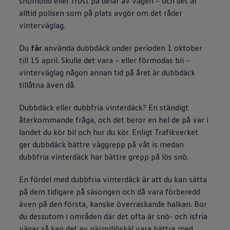
snömodd eller frost på delar av vägen – och det är
alltid polisen som på plats avgör om det råder
vinterväglag.
Du
får
använda dubbdäck under perioden 1 oktober
till 15 april. Skulle det vara – eller förmodas bli –
vinterväglag någon annan tid på året är dubbdäck
tillåtna även då.
Dubbdäck eller dubbfria vinterdäck? En ständigt
återkommande fråga, och det beror en hel de på var i
landet du kör bil och hur du kör. Enligt Trafikverket
ger dubbdäck bättre väggrepp på våt is medan
dubbfria vinterdäck har bättre grepp på lös snö.
En fördel med dubbfria vinterdäck är att du kan sätta
på dem tidigare på säsongen och då vara förberedd
även på den första, kanske överraskande halkan. Bor
du dessutom i områden där det ofta är snö- och isfria
vägar så kan det av närmiljöskäl vara bättre med