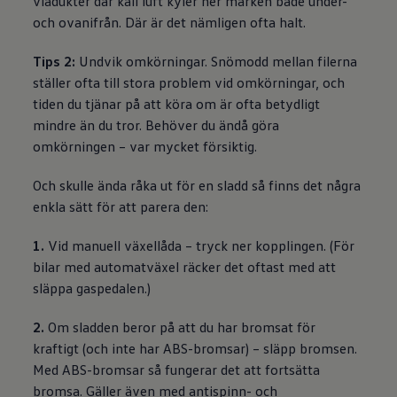
viadukter där kall luft kyler ner marken både under-
och ovanifrån. Där är det nämligen ofta halt.
Tips 2:
Undvik omkörningar. Snömodd mellan filerna
ställer ofta till stora problem vid omkörningar, och
tiden du tjänar på att köra om är ofta betydligt
mindre än du tror. Behöver du ändå göra
omkörningen – var mycket försiktig.
Och skulle ända råka ut för en sladd så finns det några
enkla sätt för att parera den:
1.
Vid manuell växellåda – tryck ner kopplingen. (För
bilar med automatväxel räcker det oftast med att
släppa gaspedalen.)
2.
Om sladden beror på att du har bromsat för
kraftigt (och inte har ABS-bromsar) – släpp bromsen.
Med ABS-bromsar så fungerar det att fortsätta
bromsa. Gäller även med antispinn- och