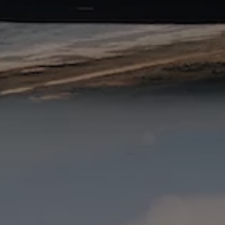
Arbeta hos våra återförsäljare
Arbeta hos Volkswagen
Pressrum
Pressmeddelanden
Presskontakt
Sponsring
Längdskidor
Skidskytte
Folkspel
Motorsport
Sveriges Olympiska Kommitté
Volkswagen eMagasin
Nyheter
Tips
Innovation
Laddning
Säkerhet
Reportage
Om magasinet
Hållbarhet
Kontakta oss
WLTP
Broschyrarkiv