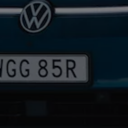
Köp tillbehör
Finansiering
Privatleasing Online
Privatleasing Online
Finansiering
Leasing
Lån
Serviceavtal & Försäkring
Volkswagen Serviceavtal
Volkswagen försäkring
Volkswagen Betalskydd
Boka provkörning
Offertförfrågan
Hitta din återförsäljare
Om Volkswagen
Juridisk information
CoC-certifikat och lista med ingredienser
Cookies
GDPR
Integritetspolicyn
Juridiskt
VSS Personuppgiftshantering
VWFS personuppgiftshantering
Jobba hos oss