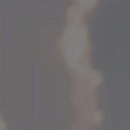
Däck och fälg
Delar
Originaldelar
Bytesdelar
Ekonomidelar
Classic Parts
Volkswagenkortet
Förmåner och erbjudanden
Frågor och svar
Reseförsäkring
Viktig kundinformation
Mobilitetsgaranti
Varnings- och kontrollampor
Återkallelser
2G/3G-nätet stängs ned – hur påverkas min bil
Dieselfrågan
Mjukvaruuppdatering för förbränningsbilar
Hitta serviceverkstad
myVolkswagen
Information om myVolkswagen
Hjälp med appar och digitala tjänster
Navigation Map Update
Digital Instruktionsbok
Mobilitetsgarantin
Uppdateringar för elbilar