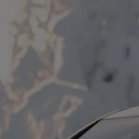
ID.7
ID.7 Tourer
ID. Cross
ID. Buzz
Konceptbilar
Höjd släpvagnsvikt
Våra laddhybrider
Golf GTE
Passat eHybrid
Tiguan eHybrid
Tayron eHybrid
Laddning och räckvidd
FAQ: Laddning och räckvidd
Hur betalar jag för laddning?
Vad kostar det att äga elbil?
Laddning för din elbil
Karta över laddstationer
Plug & Charge
We Charge
Laddboxen ID. Charger
Vad innebär "räckvidd enligt WLTP?"
Tekniken i elbilen
Klimatanläggning
Värmepump
Bromssystemet i ID.