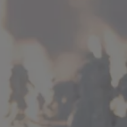
Kartuppdateringar
Uppdateringar för förbränningsbilar
Broschyrarkiv
Förarassistans
Farthållare & ACC
Front-, Lane- & Side Assist
Körprofil
Park Assist & parkeringssensorer
Parkeringsbroms
Sign Assist
Traffic Jam Assist
Trailer Assist
IQ.Drive
Ordlista
Digitala extrafunktioner
Hitta tjänster för din modell
Volkswagen-appar, inloggning och shoppen
Koppla ihop mobilen och bilen
Uppdateringar för programvara, kartor och rad
We Charge
Elbilar
Våra elbilar
ID. Polo
ID.3
ID.4