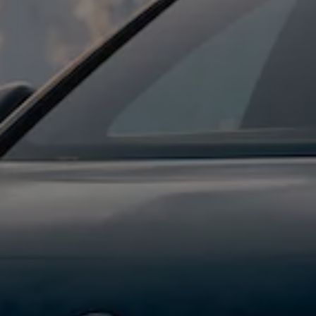
Batterigaranti och underhåll
ID. Högspänningsbatteri
GTX: Elektrisk prestanda
Elbilsbatteriets råvaror
Mjukvaruuppdateringar för ID.
Enkelt förklarat – så fungerar din ID.
Vanliga frågor
ID. Drivers Club
Service av elbilar
Företag
Business Lease
Företagsleasing
Personalbil
Bonus malus
TCO - Total ägandekostnad
Ordlista
Fleet Interface Data
Millån
Köpa
Bygg din bil
Erbjudanden
Boka provkörning
Vilken Volkswagen passar dig?
Offertförfrågan
Hitta din återförsäljare