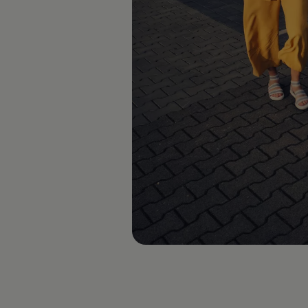
Kartuppdateringar
Uppdateringar för förbränningsbilar
Broschyrarkiv
Förarassistans
Farthållare & ACC
Front-, Lane- & Side Assist
Körprofil
Park Assist & parkeringssensorer
Parkeringsbroms
Sign Assist
Traffic Jam Assist
Trailer Assist
IQ.Drive
Ordlista
Digitala extrafunktioner
Hitta tjänster för din modell
Volkswagen-appar, inloggning och shoppen
Koppla ihop mobilen och bilen
Uppdateringar för programvara, kartor och rad
We Charge
Elbilar
Våra elbilar
ID. Polo
ID.3
ID.4