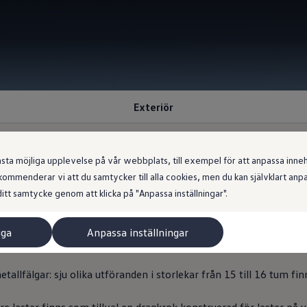
Exteriör
 möjliga upplevelse på vår webbplats, till exempel för att anpassa innehål
ommenderar vi att du samtycker till alla cookies, men du kan självklart an
lo, distinkt utseende
itt samtycke genom att klicka på "Anpassa inställningar".
iga
Anpassa inställningar
orlek, framträdande design och mångsidiga anpassningsmöjlighet
allfälgar: sju olika utföranden i storlekar från 15 till 16 tum finn