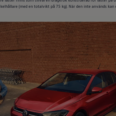
 laster finns som tillval en dragkrok konstruerad för laster på u
ykelhållare (med en totalvikt på 75 kg). När den inte används kan 
?