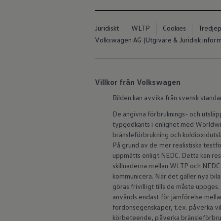
ID.7
ID.7 Tourer
ID. Cross
Juridiskt
WLTP
Cookies
Tredjep
ID. Buzz
Volkswagen AG (Utgivare & Juridisk inform
Konceptbilar
Höjd släpvagnsvikt
Våra laddhybrider
Golf GTE
Passat eHybrid
Villkor från Volkswagen
Tiguan eHybrid
Tayron eHybrid
Bilden kan avvika från svensk standa
Laddning och räckvidd
FAQ: Laddning och räckvidd
De angivna förbruknings- och utslä
Hur betalar jag för laddning?
typgodkänts i enlighet med Worldwid
Vad kostar det att äga elbil?
bränsleförbrukning och koldioxidut
Laddning för din elbil
På grund av de mer realistiska test
Karta över laddstationer
uppmätts enligt NEDC. Detta kan re
Plug & Charge
We Charge
skillnaderna mellan WLTP och NEDC 
Laddboxen ID. Charger
kommunicera. När det gäller nya b
Vad innebär "räckvidd enligt WLTP?"
göras frivilligt tills de måste uppge
Tekniken i elbilen
används endast för jämförelse mellan 
Klimatanläggning
fordonsegenskaper, t.ex. påverka vi
Värmepump
körbeteende, påverka bränsleförbruk
Bromssystemet i ID.