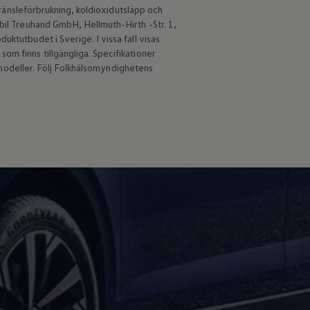
 bränsleförbrukning, koldioxidutsläpp och
obil Treuhand GmbH, Hellmuth-Hirth -Str. 1,
ktutbudet i Sverige. I vissa fall visas
om finns tillgängliga. Specifikationer
an modeller. Följ Folkhälsomyndighetens