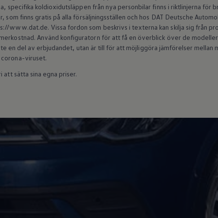
a, specifika koldioxidutsläppen från nya personbilar finns i riktlinjerna för
r, som finns gratis på alla försäljningsställen och hos DAT Deutsche Autom
//www.dat.de. Vissa fordon som beskrivs i texterna kan skilja sig från produ
erkostnad. Använd konfiguratorn för att få en överblick över de modeller s
 inte en del av erbjudandet, utan är till för att möjliggöra jämförelser mell
 corona-viruset.
 att sätta sina egna priser.