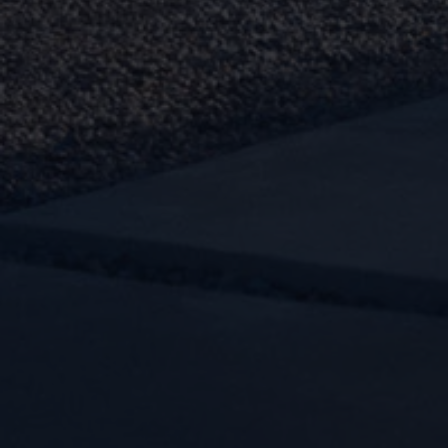
Arbeta hos våra återförsäljare
Arbeta hos Volkswagen
Pressrum
Pressmeddelanden
Presskontakt
Sponsring
Längdskidor
Skidskytte
Folkspel
Motorsport
Sveriges Olympiska Kommitté
Volkswagen eMagasin
Nyheter
Tips
Innovation
Laddning
Säkerhet
Reportage
Om magasinet
Hållbarhet
Kontakta oss
WLTP
Broschyrarkiv