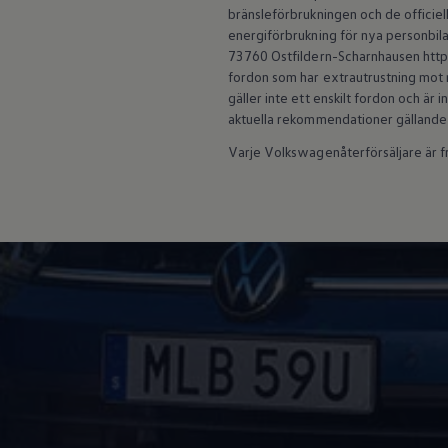
Batterigaranti och underhåll
bränsleförbrukningen och de officiell
ID. Högspänningsbatteri
energiförbrukning för nya personbila
GTX: Elektrisk prestanda
73760 Ostfildern-Scharnhausen https:
Elbilsbatteriets råvaror
fordon som har extrautrustning mot m
Mjukvaruuppdateringar för ID.
gäller inte ett enskilt fordon och är
Enkelt förklarat – så fungerar din ID.
aktuella rekommendationer gällande
Vanliga frågor
ID. Drivers Club
Varje Volkswagenåterförsäljare är fri
Service av elbilar
Företag
Business Lease
Företagsleasing
Personalbil
Bonus malus
TCO - Total ägandekostnad
Ordlista
Fleet Interface Data
Millån
Köpa
Bygg din bil
Erbjudanden
Boka provkörning
Vilken Volkswagen passar dig?
Offertförfrågan
Hitta din återförsäljare