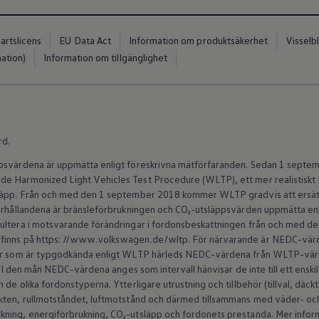
artslicens
EU Data Act
Information om produktsäkerhet
Visselb
ation)
Information om tillgänglighet
rd.
ppsvärdena är uppmätta enligt föreskrivna mätförfaranden. Sedan 1 septem
e Harmonized Light Vehicles Test Procedure (WLTP), ett mer realistiskt 
släpp. Från och med den 1 september 2018 kommer WLTP gradvis att ersät
förhållandena är bränsleförbrukningen och CO₂-utsläppsvärden uppmätta en
sultera i motsvarande förändringar i fordonsbeskattningen från och med 
finns på https: //www.volkswagen.de/wltp. För närvarande är NEDC-värde
ilar som är typgodkända enligt WLTP härleds NEDC-värdena från WLTP-v
s. I den mån NEDC-värdena anges som intervall hänvisar de inte till ett enski
de olika fordonstyperna. Ytterligare utrustning och tillbehör (tillval, däck
kten, rullmotståndet, luftmotstånd och därmed tillsammans med väder- och 
ning, energiförbrukning, CO₂-utsläpp och fordonets prestanda. Mer inform