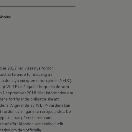
låsning
ber 2017 har vissa nya fordon
testförfarande för mätning av
ta den nya europeiska körcykeln (NEDC).
ligt WLTP i många fall högre än de som
den 1 september 2018. Mer information om
na fortfarande obligatoriska att
ärdena. Angivande av WLTP-värdena kan
lt fordon och ingår inte i erbjudandet. De
typ etc.) kan påverka relevanta
trafikförhållanden samt individuellt
ation om den officiella