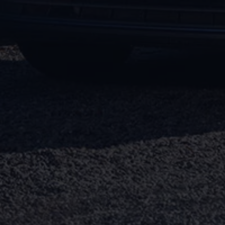
Köp tillbehör
Finansiering
Privatleasing Online
Privatleasing Online
Finansiering
Leasing
Lån
Serviceavtal & Försäkring
Volkswagen Serviceavtal
Volkswagen försäkring
Volkswagen Betalskydd
Boka provkörning
Offertförfrågan
Hitta din återförsäljare
Om Volkswagen
Juridisk information
CoC-certifikat och lista med ingredienser
Cookies
GDPR
Integritetspolicyn
Juridiskt
VSS Personuppgiftshantering
VWFS personuppgiftshantering
Jobba hos oss