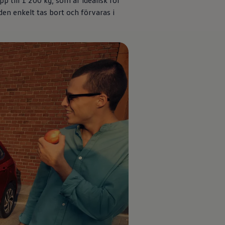
pp till 1 200 kg
, som är idealisk för
den enkelt tas bort och förvaras i