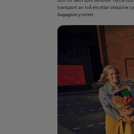
Och för dem som behöver flytta större
Däck och fälg
transport av två elcyklar inklusive c
Delar
Originaldelar
bagageutrymmet.
Bytesdelar
Ekonomidelar
Classic Parts
Volkswagenkortet
Förmåner och erbjudanden
Frågor och svar
Reseförsäkring
Viktig kundinformation
Mobilitetsgaranti
Varnings- och kontrollampor
Återkallelser
2G/3G-nätet stängs ned – hur påverkas min bil
Dieselfrågan
Mjukvaruuppdatering för förbränningsbilar
Hitta serviceverkstad
myVolkswagen
Information om myVolkswagen
Hjälp med appar och digitala tjänster
Navigation Map Update
Digital Instruktionsbok
Mobilitetsgarantin
Uppdateringar för elbilar