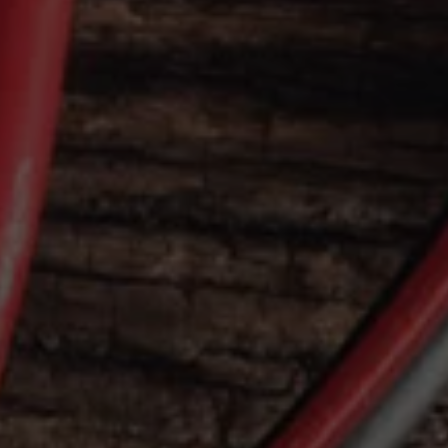
Arbeta hos våra återförsäljare
Arbeta hos Volkswagen
Pressrum
Pressmeddelanden
Presskontakt
Sponsring
Längdskidor
Skidskytte
Folkspel
Motorsport
Sveriges Olympiska Kommitté
Volkswagen eMagasin
Nyheter
Tips
Innovation
Laddning
Säkerhet
Reportage
Om magasinet
Hållbarhet
Kontakta oss
WLTP
Broschyrarkiv