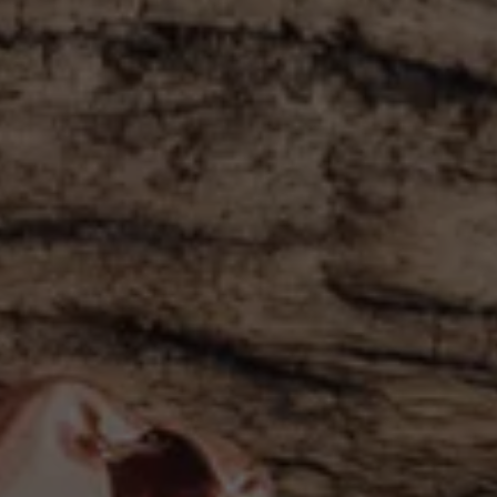
Däck och fälg
Delar
Originaldelar
Bytesdelar
Ekonomidelar
Classic Parts
Volkswagenkortet
Förmåner och erbjudanden
Frågor och svar
Reseförsäkring
Viktig kundinformation
Mobilitetsgaranti
Varnings- och kontrollampor
Återkallelser
2G/3G-nätet stängs ned – hur påverkas min bil
Dieselfrågan
Mjukvaruuppdatering för förbränningsbilar
Hitta serviceverkstad
myVolkswagen
Information om myVolkswagen
Hjälp med appar och digitala tjänster
Navigation Map Update
Digital Instruktionsbok
Mobilitetsgarantin
Uppdateringar för elbilar