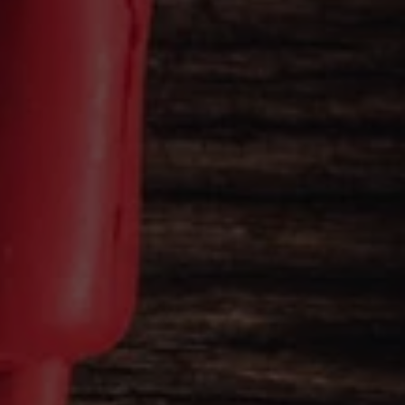
Köp tillbehör
Finansiering
Privatleasing Online
Privatleasing Online
Finansiering
Leasing
Lån
Serviceavtal & Försäkring
Volkswagen Serviceavtal
Volkswagen försäkring
Volkswagen Betalskydd
Boka provkörning
Offertförfrågan
Hitta din återförsäljare
Om Volkswagen
Juridisk information
CoC-certifikat och lista med ingredienser
Cookies
GDPR
Integritetspolicyn
Juridiskt
VSS Personuppgiftshantering
VWFS personuppgiftshantering
Jobba hos oss