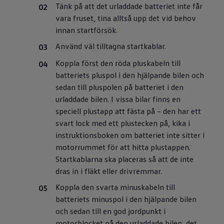
Tänk på att det urladdade batteriet inte får
vara fruset, tina alltså upp det vid behov
innan startförsök.
Använd väl tilltagna startkablar.
Koppla först den röda pluskabeln till
batteriets pluspol i den hjälpande bilen och
sedan till pluspolen på batteriet i den
urladdade bilen. I vissa bilar finns en
speciell plustapp att fästa på – den har ett
svart lock med ett plustecken på, kika i
instruktionsboken om batteriet inte sitter i
motorrummet för att hitta plustappen.
Startkablarna ska placeras så att de inte
dras in i fläkt eller drivremmar.
Koppla den svarta minuskabeln till
batteriets minuspol i den hjälpande bilen
och sedan till en god jordpunkt i
motorblocket på den urladdade bilen, det