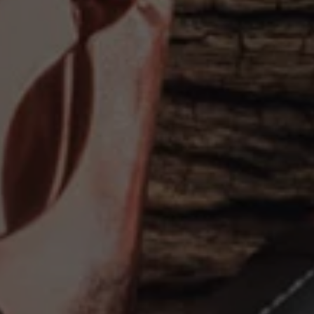
Kartuppdateringar
Uppdateringar för förbränningsbilar
Broschyrarkiv
Förarassistans
Farthållare & ACC
Front-, Lane- & Side Assist
Körprofil
Park Assist & parkeringssensorer
Parkeringsbroms
Sign Assist
Traffic Jam Assist
Trailer Assist
IQ.Drive
Ordlista
Digitala extrafunktioner
Hitta tjänster för din modell
Volkswagen-appar, inloggning och shoppen
Koppla ihop mobilen och bilen
Uppdateringar för programvara, kartor och rad
We Charge
Elbilar
Våra elbilar
ID. Polo
ID.3
ID.4