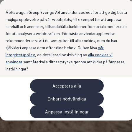
Våra bilar
Volkswagen Group Sverige AB använder cookies för att ge dig bästa
Bygg din bil
Nya bilar i lager
möjliga upplevelse på vår webbplats, till exempel för att anpassa
Golf Sportscombi
innehåll och annonser, tillhandahålla funktioner för sociala medier och
Gå till
Gå till
Pressen testar Golf Sportscombi
för att analysera webbtrafiken. För bästa användarupplevelse
huvudinnehåll
sidfot
Lär dig om våra modellversioner
Boka provkörning
rekommenderar vi att du samtycker till alla cookies, men du kan
Nya ID. Cross
självklart anpassa dem efter dina behov. Du kan läsa
vår
Äga
integritetspolicy
Service
, en detaljerad beskrivning av
alla cookies vi
Originalservice
använder
samt återkalla ditt samtycke genom att klicka på "Anpassa
Originalservice 4+
inställningar".
Originalservice 8+
Basservice
Ekonomiservice
Acceptera alla
Skadereparation
ServiceCam
Service av elbilar
Enbart nödvändiga
Tillbehör
Transport- och bagagelösningar
Anpassa inställningar
Interiör- och exteriörskydd
Underhållning och elektronik
Laddbox och laddningskablar
Modellspecifika tillbehör