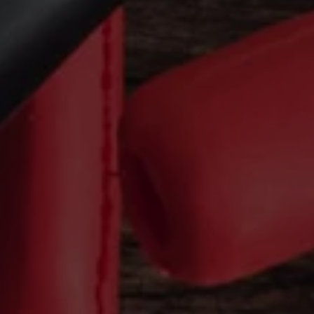
Batterigaranti och underhåll
ID. Högspänningsbatteri
GTX: Elektrisk prestanda
Elbilsbatteriets råvaror
Mjukvaruuppdateringar för ID.
Enkelt förklarat – så fungerar din ID.
Vanliga frågor
ID. Drivers Club
Service av elbilar
Företag
Business Lease
Företagsleasing
Personalbil
Bonus malus
TCO - Total ägandekostnad
Ordlista
Fleet Interface Data
Millån
Köpa
Bygg din bil
Erbjudanden
Boka provkörning
Vilken Volkswagen passar dig?
Offertförfrågan
Hitta din återförsäljare