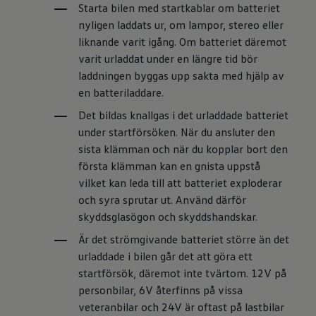
Starta bilen med startkablar om batteriet
nyligen laddats ur, om lampor, stereo eller
liknande varit igång. Om batteriet däremot
varit urladdat under en längre tid bör
laddningen byggas upp sakta med hjälp av
en batteriladdare.
Det bildas knallgas i det urladdade batteriet
under startförsöken. När du ansluter den
sista klämman och när du kopplar bort den
första klämman kan en gnista uppstå
vilket kan leda till att batteriet exploderar
och syra sprutar ut. Använd därför
skyddsglasögon och skyddshandskar.
Är det strömgivande batteriet större än det
urladdade i bilen går det att göra ett
startförsök, däremot inte tvärtom. 12V på
personbilar, 6V återfinns på vissa
veteranbilar och 24V är oftast på lastbilar