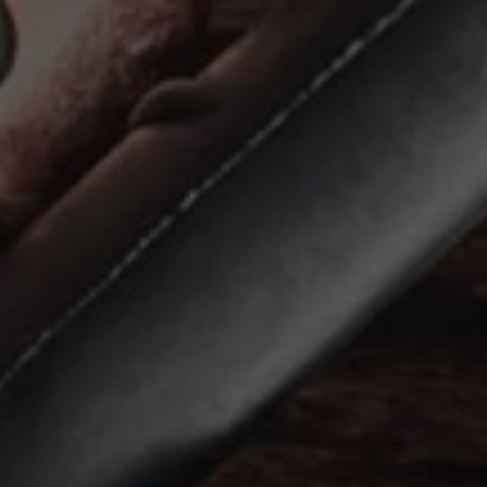
ID.7
ID.7 Tourer
ID. Cross
ID. Buzz
Konceptbilar
Höjd släpvagnsvikt
Våra laddhybrider
Golf GTE
Passat eHybrid
Tiguan eHybrid
Tayron eHybrid
Laddning och räckvidd
FAQ: Laddning och räckvidd
Hur betalar jag för laddning?
Vad kostar det att äga elbil?
Laddning för din elbil
Karta över laddstationer
Plug & Charge
We Charge
Laddboxen ID. Charger
Vad innebär "räckvidd enligt WLTP?"
Tekniken i elbilen
Klimatanläggning
Värmepump
Bromssystemet i ID.