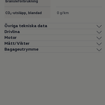
bränsleförbrukning
CO₂-utsläpp, blandad
0 g/km
Övriga tekniska data
Drivlina
Motor
Mått/Vikter
Bagageutrymme