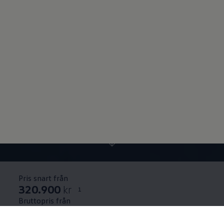
Pris snart från
320.900
kr
1
Bruttopris från
320 900
kr
inklusive moms