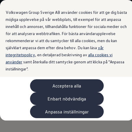
Våra bilar
Volkswagen Group Sverige AB använder cookies för att ge dig bästa
Bygg din bil
Nya bilar i lager
möjliga upplevelse på vår webbplats, till exempel för att anpassa
Golf Sportscombi
Nya ID. Polo
innehåll och annonser, tillhandahålla funktioner för sociala medier och
Gå till
Gå till
Pressen testar Golf Sportscombi
för att analysera webbtrafiken. För bästa användarupplevelse
huvudinnehåll
sidfot
Lär dig om våra modellversioner
Alla tekniska data
Boka provkörning
rekommenderar vi att du samtycker till alla cookies, men du kan
Höjdpunkter
Detaljer och utrustning
Köpa
Nya ID. Cross
självklart anpassa dem efter dina behov. Du kan läsa
vår
Äga
integritetspolicy
Service
, en detaljerad beskrivning av
alla cookies vi
Originalservice
använder
samt återkalla ditt samtycke genom att klicka på "Anpassa
Originalservice 4+
inställningar".
Originalservice 8+
Basservice
Ekonomiservice
Acceptera alla
Skadereparation
ServiceCam
Service av elbilar
Enbart nödvändiga
Tillbehör
Transport- och bagagelösningar
Anpassa inställningar
Interiör- och exteriörskydd
Underhållning och elektronik
Laddbox och laddningskablar
Modellspecifika tillbehör