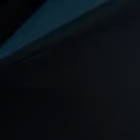
Arbeta hos våra återförsäljare
Arbeta hos Volkswagen
Pressrum
Pressmeddelanden
Presskontakt
Sponsring
Längdskidor
Skidskytte
Folkspel
Motorsport
Sveriges Olympiska Kommitté
Volkswagen eMagasin
Nyheter
Tips
Innovation
Laddning
Säkerhet
Reportage
Om magasinet
Hållbarhet
Kontakta oss
WLTP
Broschyrarkiv