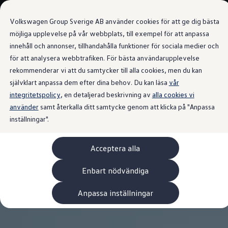
Våra bilar
Volkswagen Group Sverige AB använder cookies för att ge dig bästa
Bygg din bil
Nya bilar i lager
möjliga upplevelse på vår webbplats, till exempel för att anpassa
Golf Sportscombi
Nya ID. Polo
innehåll och annonser, tillhandahålla funktioner för sociala medier och
Gå till
Gå till
Pressen testar Golf Sportscombi
för att analysera webbtrafiken. För bästa användarupplevelse
huvudinnehåll
sidfot
Lär dig om våra modellversioner
Boka provkörning
rekommenderar vi att du samtycker till alla cookies, men du kan
Höjdpunkter
Detaljer och utrustning
Köpa
Nya ID. Cross
självklart anpassa dem efter dina behov. Du kan läsa
vår
Äga
integritetspolicy
Service
, en detaljerad beskrivning av
alla cookies vi
Originalservice
använder
samt återkalla ditt samtycke genom att klicka på "Anpassa
Originalservice 4+
inställningar".
Originalservice 8+
Basservice
Ekonomiservice
Acceptera alla
Skadereparation
ServiceCam
Service av elbilar
Enbart nödvändiga
Tillbehör
Transport- och bagagelösningar
Anpassa inställningar
Interiör- och exteriörskydd
Underhållning och elektronik
Laddbox och laddningskablar
Modellspecifika tillbehör