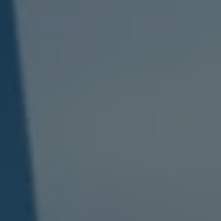
ID.7
ID.7 Tourer
ID. Cross
ID. Buzz
Konceptbilar
Höjd släpvagnsvikt
Våra laddhybrider
Golf GTE
Passat eHybrid
Tiguan eHybrid
Tayron eHybrid
Laddning och räckvidd
FAQ: Laddning och räckvidd
Hur betalar jag för laddning?
Vad kostar det att äga elbil?
Laddning för din elbil
Karta över laddstationer
Plug & Charge
We Charge
Laddboxen ID. Charger
Vad innebär "räckvidd enligt WLTP?"
Tekniken i elbilen
Klimatanläggning
Värmepump
Bromssystemet i ID.