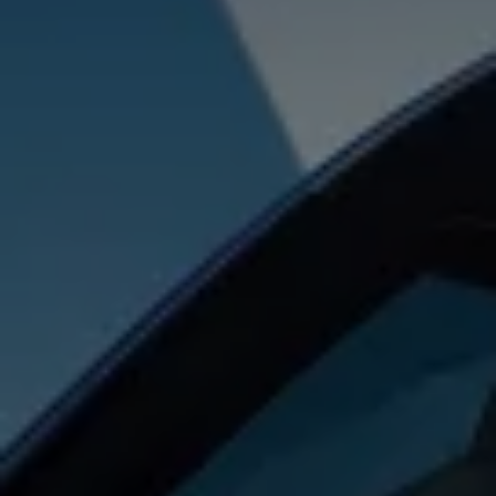
Köp tillbehör
Finansiering
Privatleasing Online
Privatleasing Online
Finansiering
Leasing
Lån
Serviceavtal & Försäkring
Volkswagen Serviceavtal
Volkswagen försäkring
Volkswagen Betalskydd
Boka provkörning
Offertförfrågan
Hitta din återförsäljare
Om Volkswagen
Juridisk information
CoC-certifikat och lista med ingredienser
Cookies
GDPR
Integritetspolicyn
Juridiskt
VSS Personuppgiftshantering
VWFS personuppgiftshantering
Jobba hos oss