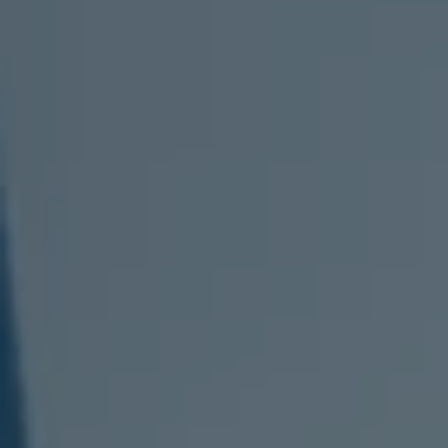
Kartuppdateringar
Uppdateringar för förbränningsbilar
Broschyrarkiv
Förarassistans
Farthållare & ACC
Front-, Lane- & Side Assist
Körprofil
Park Assist & parkeringssensorer
Parkeringsbroms
Sign Assist
Traffic Jam Assist
Trailer Assist
IQ.Drive
Ordlista
Digitala extrafunktioner
Hitta tjänster för din modell
Volkswagen-appar, inloggning och shoppen
Koppla ihop mobilen och bilen
Uppdateringar för programvara, kartor och rad
We Charge
Elbilar
Våra elbilar
ID. Polo
ID.3
ID.4