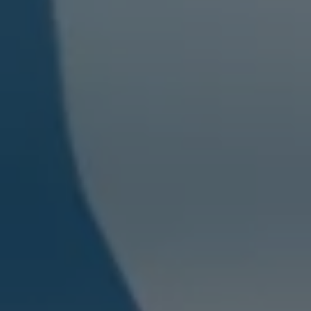
Batterigaranti och underhåll
ID. Högspänningsbatteri
GTX: Elektrisk prestanda
Elbilsbatteriets råvaror
Mjukvaruuppdateringar för ID.
Enkelt förklarat – så fungerar din ID.
Vanliga frågor
ID. Drivers Club
Service av elbilar
Företag
Business Lease
Företagsleasing
Personalbil
Bonus malus
TCO - Total ägandekostnad
Ordlista
Fleet Interface Data
Millån
Köpa
Bygg din bil
Erbjudanden
Boka provkörning
Vilken Volkswagen passar dig?
Offertförfrågan
Hitta din återförsäljare