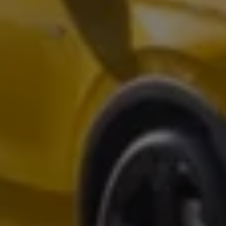
Arbeta hos våra återförsäljare
Arbeta hos Volkswagen
Pressrum
Pressmeddelanden
Presskontakt
Sponsring
Längdskidor
Skidskytte
Folkspel
Motorsport
Sveriges Olympiska Kommitté
Volkswagen eMagasin
Nyheter
Tips
Innovation
Laddning
Säkerhet
Reportage
Om magasinet
Hållbarhet
Kontakta oss
WLTP
Broschyrarkiv