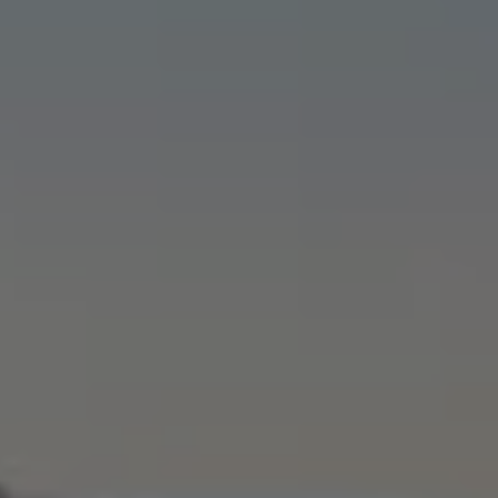
Batterigaranti och underhåll
ID. Högspänningsbatteri
GTX: Elektrisk prestanda
Elbilsbatteriets råvaror
Mjukvaruuppdateringar för ID.
Enkelt förklarat – så fungerar din ID.
Vanliga frågor
ID. Drivers Club
Service av elbilar
Företag
Business Lease
Företagsleasing
Personalbil
Bonus malus
TCO - Total ägandekostnad
Ordlista
Fleet Interface Data
Millån
Köpa
Bygg din bil
Erbjudanden
Boka provkörning
Vilken Volkswagen passar dig?
Offertförfrågan
Hitta din återförsäljare