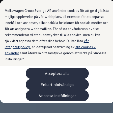
Våra bilar
Volkswagen Group Sverige AB använder cookies för att ge dig bästa
Bygg din bil
Nya bilar i lager
möjliga upplevelse på vår webbplats, till exempel för att anpassa
Golf Sportscombi
innehåll och annonser, tillhandahålla funktioner för sociala medier och
Gå till
Gå till
Pressen testar Golf Sportscombi
för att analysera webbtrafiken. För bästa användarupplevelse
huvudinnehåll
sidfot
Lär dig om våra modellversioner
Boka provkörning
rekommenderar vi att du samtycker till alla cookies, men du kan
Nya ID. Cross
självklart anpassa dem efter dina behov. Du kan läsa
vår
Äga
integritetspolicy
Service
, en detaljerad beskrivning av
alla cookies vi
Originalservice
använder
samt återkalla ditt samtycke genom att klicka på "Anpassa
Originalservice 4+
inställningar".
Originalservice 8+
Basservice
Ekonomiservice
Acceptera alla
Skadereparation
ServiceCam
Service av elbilar
Enbart nödvändiga
Tillbehör
Transport- och bagagelösningar
Anpassa inställningar
Interiör- och exteriörskydd
Underhållning och elektronik
Laddbox och laddningskablar
Modellspecifika tillbehör