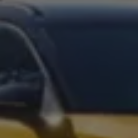
Köp tillbehör
Finansiering
Privatleasing Online
Privatleasing Online
Finansiering
Leasing
Lån
Serviceavtal & Försäkring
Volkswagen Serviceavtal
Volkswagen försäkring
Volkswagen Betalskydd
Boka provkörning
Offertförfrågan
Hitta din återförsäljare
Om Volkswagen
Juridisk information
CoC-certifikat och lista med ingredienser
Cookies
GDPR
Integritetspolicyn
Juridiskt
VSS Personuppgiftshantering
VWFS personuppgiftshantering
Jobba hos oss