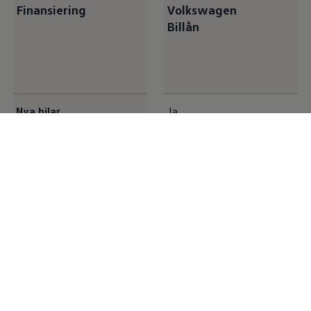
Finansiering
Volkswagen
Billån
<p>Produktjämförelse<br> </p> <p>&nbsp;</p>
Nya bilar
Ja
Begagnade bilar
Ja
Avtalstid
12-84 mån
Ägandeform
Kunden äger
Insats
Minst 20 %
Månadsbetalning
Månadsbetalning beräknas
utifrån amortering och