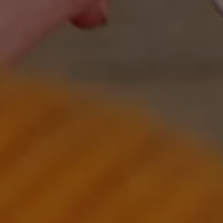
Batterigaranti och underhåll
ID. Högspänningsbatteri
GTX: Elektrisk prestanda
Elbilsbatteriets råvaror
Mjukvaruuppdateringar för ID.
Enkelt förklarat – så fungerar din ID.
Vanliga frågor
ID. Drivers Club
Service av elbilar
Företag
Business Lease
Företagsleasing
Personalbil
Bonus malus
TCO - Total ägandekostnad
Ordlista
Fleet Interface Data
Millån
Köpa
Bygg din bil
Erbjudanden
Boka provkörning
Vilken Volkswagen passar dig?
Offertförfrågan
Hitta din återförsäljare