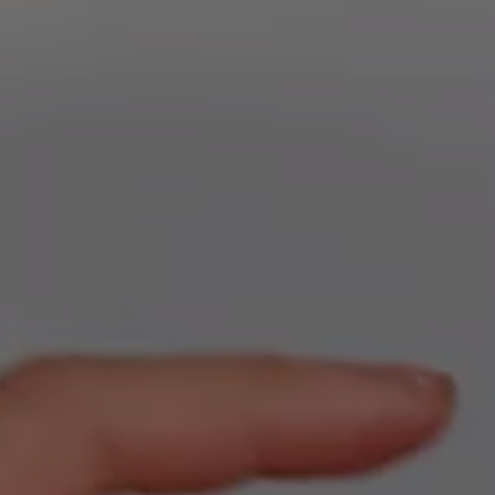
Kartuppdateringar
Uppdateringar för förbränningsbilar
Broschyrarkiv
Förarassistans
Farthållare & ACC
Front-, Lane- & Side Assist
Körprofil
Park Assist & parkeringssensorer
Parkeringsbroms
Sign Assist
Traffic Jam Assist
Trailer Assist
IQ.Drive
Ordlista
Digitala extrafunktioner
Hitta tjänster för din modell
Volkswagen-appar, inloggning och shoppen
Koppla ihop mobilen och bilen
Uppdateringar för programvara, kartor och rad
We Charge
Elbilar
Våra elbilar
ID. Polo
ID.3
ID.4