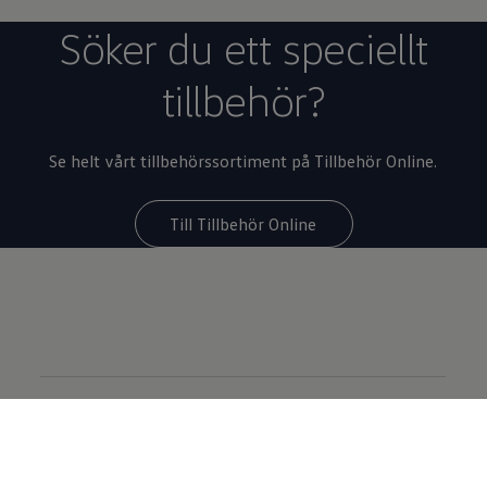
Söker du ett speciellt
tillbehör?
Se helt vårt tillbehörssortiment på Tillbehör Online.
Till Tillbehör Online
Genvägar
FAQ elbilar
Broschyrer