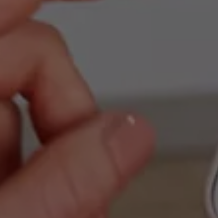
ID.7
ID.7 Tourer
ID. Cross
ID. Buzz
Konceptbilar
Höjd släpvagnsvikt
Våra laddhybrider
Golf GTE
Passat eHybrid
Tiguan eHybrid
Tayron eHybrid
Laddning och räckvidd
FAQ: Laddning och räckvidd
Hur betalar jag för laddning?
Vad kostar det att äga elbil?
Laddning för din elbil
Karta över laddstationer
Plug & Charge
We Charge
Laddboxen ID. Charger
Vad innebär "räckvidd enligt WLTP?"
Tekniken i elbilen
Klimatanläggning
Värmepump
Bromssystemet i ID.