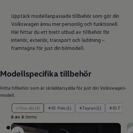
Arbeta hos våra återförsäljare
Arbeta hos Volkswagen
Pressrum
Upptäck modellanpassade tillbehör som gör din
Pressmeddelanden
Presskontakt
Volkswagen
ännu mer personlig och funktionell.
Sponsring
Här hittar du ett brett utbud av tillbehör för
Längdskidor
Skidskytte
interiör, exteriör, transport och laddning –
Folkspel
framtagna för just din bilmodell.
Motorsport
Sveriges Olympiska Kommitté
Volkswagen eMagasin
Nyheter
Tips
Modellspecifika tillbehör
Innovation
Laddning
Säkerhet
Hitta tillbehör som är skräddarsydda för just din
Volkswagen
-
Reportage
modell.
Om magasinet
Hållbarhet
6 av 6 items
Kontakta oss
Visa alla (6)
ID. Polo (1)
Tayron (1)
ID.7 Tourer
WLTP
6 av 6
items
Broschyrarkiv