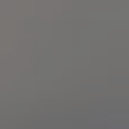
Däck och fälg
Delar
Originaldelar
Bytesdelar
Ekonomidelar
Classic Parts
Volkswagenkortet
Förmåner och erbjudanden
Frågor och svar
Reseförsäkring
Viktig kundinformation
Mobilitetsgaranti
Varnings- och kontrollampor
Återkallelser
2G/3G-nätet stängs ned – hur påverkas min bil
Dieselfrågan
Mjukvaruuppdatering för förbränningsbilar
Hitta serviceverkstad
myVolkswagen
Information om myVolkswagen
Hjälp med appar och digitala tjänster
Navigation Map Update
Digital Instruktionsbok
Mobilitetsgarantin
Uppdateringar för elbilar