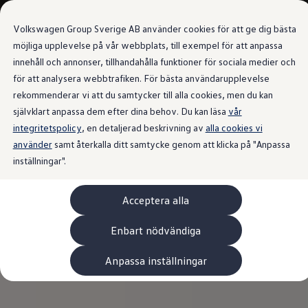
Våra bilar
Volkswagen Group Sverige AB använder cookies för att ge dig bästa
Bygg din bil
Nya bilar i lager
möjliga upplevelse på vår webbplats, till exempel för att anpassa
Golf Sportscombi
innehåll och annonser, tillhandahålla funktioner för sociala medier och
Gå till
Gå till
Pressen testar Golf Sportscombi
för att analysera webbtrafiken. För bästa användarupplevelse
huvudinnehåll
sidfot
Lär dig om våra modellversioner
Boka provkörning
rekommenderar vi att du samtycker till alla cookies, men du kan
Nya ID. Cross
självklart anpassa dem efter dina behov. Du kan läsa
vår
Äga
integritetspolicy
Service
, en detaljerad beskrivning av
alla cookies vi
Originalservice
använder
samt återkalla ditt samtycke genom att klicka på "Anpassa
Originalservice 4+
inställningar".
Originalservice 8+
Basservice
Ekonomiservice
Acceptera alla
Skadereparation
ServiceCam
Service av elbilar
Enbart nödvändiga
Tillbehör
Transport- och bagagelösningar
Anpassa inställningar
Interiör- och exteriörskydd
Underhållning och elektronik
Laddbox och laddningskablar
Modellspecifika tillbehör