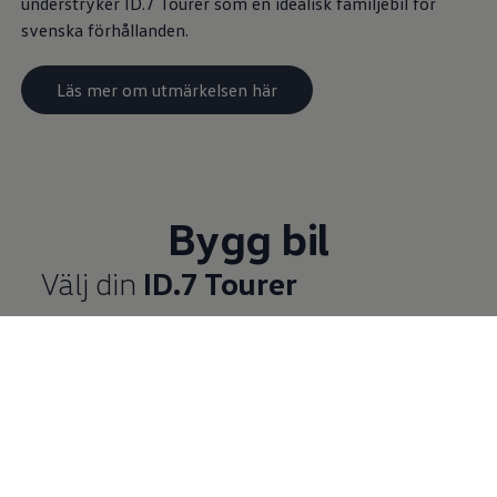
understryker ID.7 Tourer som en idealisk familjebil för
svenska förhållanden.
Läs mer om utmärkelsen här
Bygg bil
Välj din
ID.7 Tourer
Välj vilken version av
ID.7 Tourer
du vill bygga och
klicka sedan på
Bygg bilen.