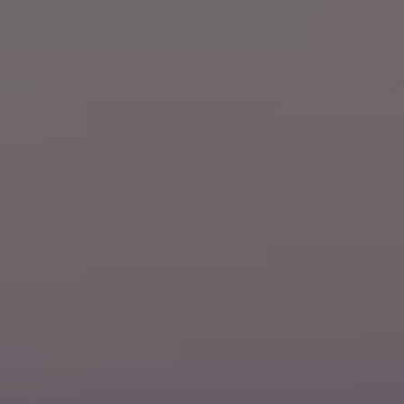
Arbeta hos våra återförsäljare
Arbeta hos Volkswagen
Pressrum
Pressmeddelanden
Presskontakt
Sponsring
Längdskidor
Skidskytte
Folkspel
Motorsport
Sveriges Olympiska Kommitté
Volkswagen eMagasin
Nyheter
Tips
Innovation
Laddning
Säkerhet
Reportage
Om magasinet
Hållbarhet
Kontakta oss
WLTP
Broschyrarkiv