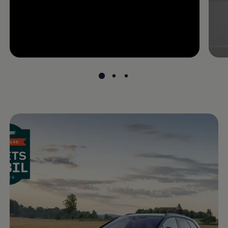
--:--
återstående tid, --:--