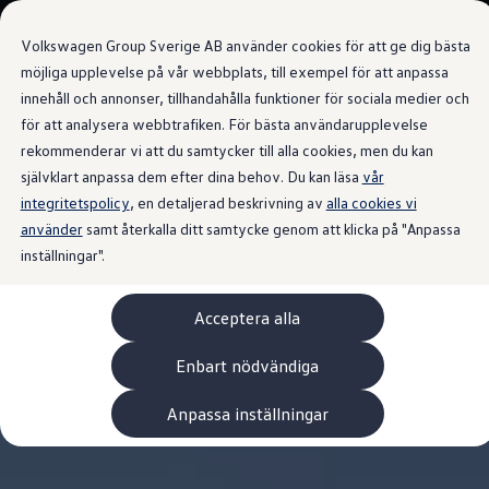
Våra bilar
Volkswagen Group Sverige AB använder cookies för att ge dig bästa
Bygg din bil
Nya bilar i lager
möjliga upplevelse på vår webbplats, till exempel för att anpassa
Golf Sportscombi
innehåll och annonser, tillhandahålla funktioner för sociala medier och
Gå till
Gå till
Pressen testar Golf Sportscombi
för att analysera webbtrafiken. För bästa användarupplevelse
huvudinnehåll
sidfot
Lär dig om våra modellversioner
Boka provkörning
rekommenderar vi att du samtycker till alla cookies, men du kan
Nya ID. Cross
självklart anpassa dem efter dina behov. Du kan läsa
vår
Äga
integritetspolicy
Service
, en detaljerad beskrivning av
alla cookies vi
Originalservice
använder
samt återkalla ditt samtycke genom att klicka på "Anpassa
Originalservice 4+
inställningar".
Originalservice 8+
Basservice
Ekonomiservice
Acceptera alla
Skadereparation
ServiceCam
Service av elbilar
Enbart nödvändiga
Tillbehör
Transport- och bagagelösningar
Anpassa inställningar
Interiör- och exteriörskydd
Underhållning och elektronik
Laddbox och laddningskablar
Modellspecifika tillbehör