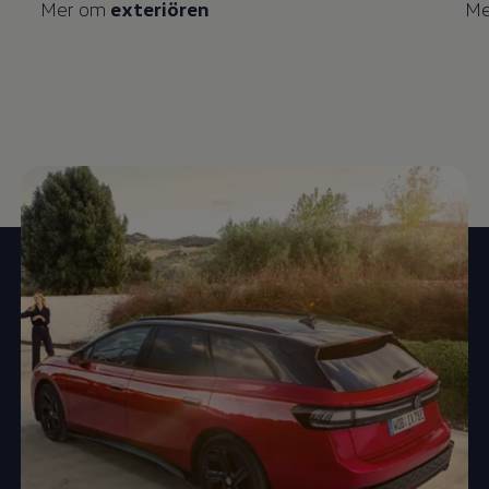
Mer om
exteriören
Me