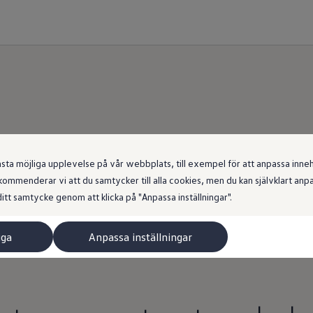
Leasing
- översikt
 möjliga upplevelse på vår webbplats, till exempel för att anpassa innehål
ommenderar vi att du samtycker till alla cookies, men du kan självklart an
itt samtycke genom att klicka på "Anpassa inställningar".
Hitta rätt finansiering
iga
Anpassa inställningar