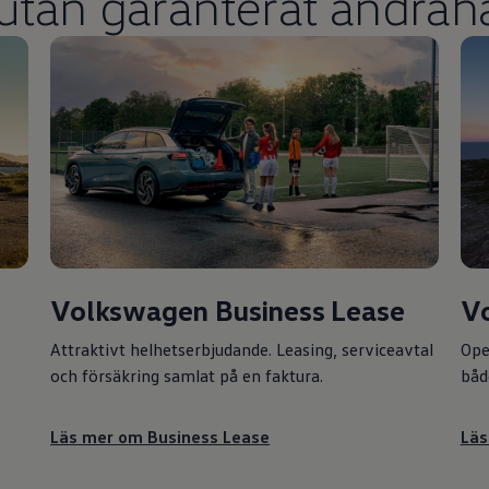
 utan garanterat andrah
?
V
Volkswagen
Business Lease
Oper
Attraktivt helhetserbjudande.
Leasing
, serviceavtal
båd
och försäkring samlat på en faktura.
Läs
Läs mer om Business Lease