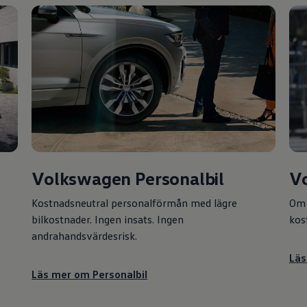
Volkswagen
Personalbil
V
Kostnadsneutral personalförmån med lägre
Om 
bilkostnader. Ingen insats. Ingen
kos
io
andrahandsvärdesrisk.
Läs
Läs mer om
Personalbil