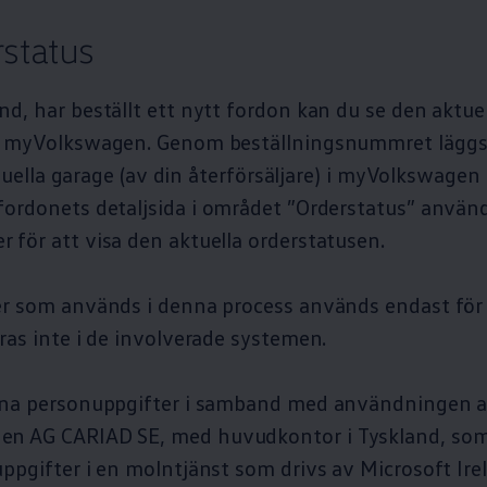
rstatus
d, har beställt ett nytt fordon kan du se den aktuel
i myVolkswagen. Genom beställningsnummret läggs 
irtuella garage (av din återförsäljare) i myVolkswagen 
fordonets detaljsida i området ”Orderstatus” använ
 för att visa den aktuella orderstatusen.
er som används i denna process används endast för 
ras inte i de involverade systemen.
dina personuppgifter i samband med användningen 
gen
AG CARIAD SE, med huvudkontor i Tyskland, som
ppgifter i en molntjänst som drivs av Microsoft Ir