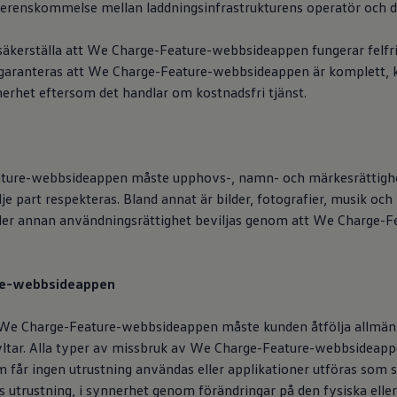
verenskommelse mellan laddningsinfrastrukturens operatör och d
”. Du kan vända dig till CIC med ärenden gällande våra digitala tjän
kerställa att We Charge-Feature-webbsideappen fungerar felfrit
y
e garanteras att We Charge-Feature-webbsideappen är komplett, k
on tredje part
ynnerhet eftersom det handlar om kostnadsfri tjänst.
r
ture-webbsideappen måste upphovs-, namn- och märkesrättighet
e part respekteras. Bland annat är bilder, fotografier, musik o
eller annan användningsrättighet beviljas genom att We Charge-
tödjer Car2X-teknologin kan det efter aktiveringen utbyta viktig
re-webbsideappen
n, t.ex. om olyckor eller trafikstockningar, med andra trafikanter 
tur, förutsatt att dessa också stödjer Car2X-teknologin.
We Charge-Feature-webbsideappen måste kunden åtfölja allmän la
kyltar. Alla typer av missbruk av We Charge-Feature-webbsideappe
y Car2X
får ingen utrustning användas eller applikationer utföras som sku
 utrustning, i synnerhet genom förändringar på den fysiska eller 