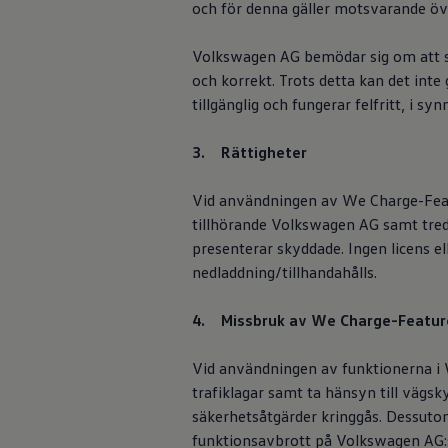
och för denna gäller motsvarande ö
ID.7
digitala tjänster
ID.7 Tourer
ID. Cross
Volkswagen
AG bemödar sig om att sä
Sekretesspolic
ID. Buzz
och korrekt. Trots detta kan det int
Konceptbilar
Licensinformati
Höjd släpvagnsvikt
tillgänglig och fungerar felfritt, i s
Våra laddhybrider
Golf GTE
Cookie-riktlinje
3. Rättigheter
Passat eHybrid
Tiguan eHybrid
Tayron eHybrid
Vid användningen av We Charge-Fea
Laddning och räckvidd
tillhörande
Volkswagen
AG samt tredj
FAQ: Laddning och räckvidd
Car2X
Hur betalar jag för laddning?
presenterar skyddade. Ingen licens 
Vad kostar det att äga elbil?
nedladdning/tillhandahålls.
Laddning för din elbil
Karta över laddstationer
Om ditt fordon s
Plug & Charge
4. Missbruk av We Charge-Featu
trafikinformatio
We Charge
Laddboxen ID. Charger
trafikinfrastruk
Vid användningen av funktionerna i 
Vad innebär "räckvidd enligt WLTP?"
Tekniken i elbilen
trafiklagar samt ta hänsyn till vägs
Sekretesspolic
Klimatanläggning
säkerhetsåtgärder kringgås. Dessutom 
Värmepump
funktionsavbrott på
Volkswagen
AG:s
Bromssystemet i ID.