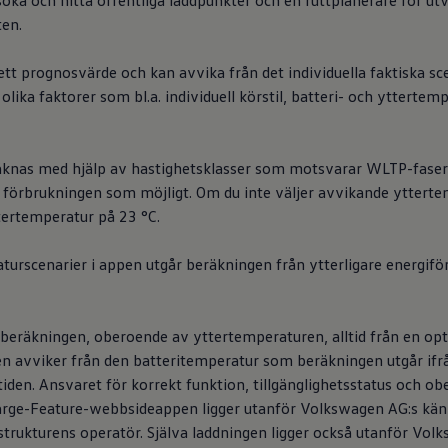
t söka och hitta offentliga laddpunkter och en ruttplanerare för u
ten.
ett prognosvärde och kan avvika från det individuella faktiska sc
ika faktorer som bl.a. individuell körstil, batteri- och yttertempe
knas med hjälp av hastighetsklasser som motsvarar WLTP-faserna 
 förbrukningen som möjligt. Om du inte väljer avvikande ytterte
tertemperatur på 23 °C.
urscenarier i appen utgår beräkningen från ytterligare energiför
io
 beräkningen, oberoende av yttertemperaturen, alltid från en op
n avviker från den batteritemperatur som beräkningen utgår ifrå
teraction Center (CIC)
den. Ansvaret för korrekt funktion, tillgänglighetsstatus och ob
arge-Feature-webbsideappen ligger utanför
Volkswagen
AG:s kän
strukturens operatör. Själva laddningen ligger också utanför
Volk
ction Center (CIC) ansvarar för området ”Hjälp för appar och