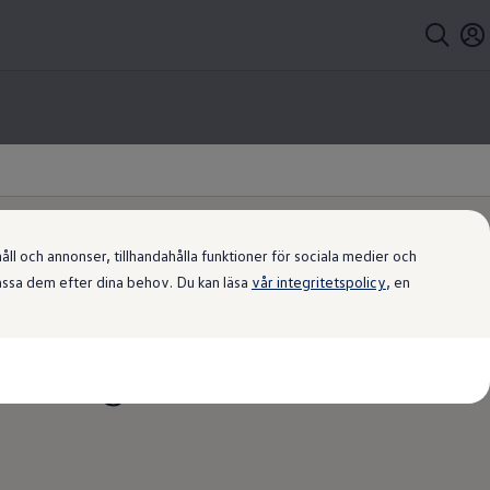
l och annonser, tillhandahålla funktioner för sociala medier och
passa dem efter dina behov. Du kan läsa
vår integritetspolicy
, en
ure-
tion
lkswagen
AG