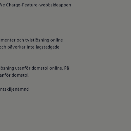
v We Charge-Feature-webbsideappen
umenter och tvistlösning online
och påverkar inte lagstadgade
äver en
kliga körningar.
tiveras direkt
lösning utanför domstol online. På
tällningarna.
tanför domstol.
entskiljenämnd.