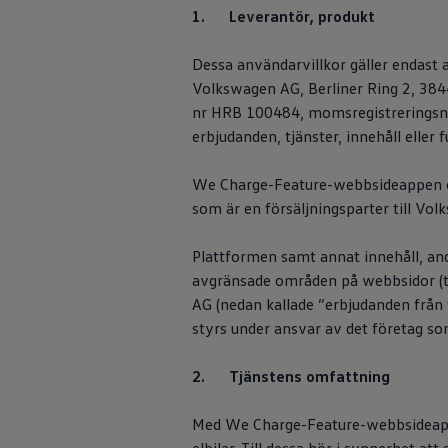
Däck och fälg
1. Leverantör, produkt
Här hittar du i
Delar
Originaldelar
erbjudanden som
Bytesdelar
Dessa användarvillkor gäller endas
Ekonomidelar
Volkswagen
AG, Berliner Ring 2, 384
Classic Parts
nr HRB 100484, momsregistrerings
Volkswagenkortet
Förmåner och erbjudanden
erbjudanden, tjänster, innehåll eller
Utgivare
Frågor och svar
Reseförsäkring
We Charge-Feature-webbsideappen e
Viktig kundinformation
Mobilitetsgaranti
som är en försäljningsparter till
Vol
Varnings- och kontrollampor
Återkallelser
Plattformen samt annat innehåll, andr
2G/3G-nätet stängs ned – hur påverkas min bil
Dieselfrågan
avgränsade områden på webbsidor (t.
Mjukvaruuppdatering för förbränningsbilar
AG (nedan kallade ”erbjudanden från t
Hitta serviceverkstad
styrs under ansvar av det företag s
myVolkswagen
Information om myVolkswagen
Hjälp med appar och digitala tjänster
2. Tjänstens omfattning
Navigation Map Update
Digital Instruktionsbok
Mobilitetsgarantin
Med We Charge-Feature-webbsideappe
Uppdateringar för elbilar