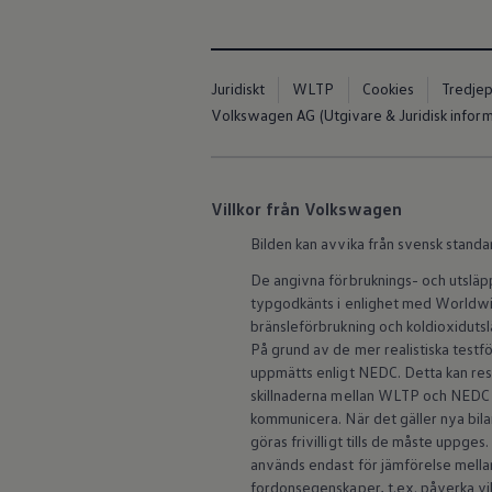
Med den digital
Köp tillbehör
bekvämt på Inter
Finansiering
Privatleasing Online
även känt som 
Privatleasing Online
Juridiskt
WLTP
Cookies
Tredjep
Finansiering
FOSS list
Volkswagen AG (Utgivare & Juridisk inform
Leasing
Lån
Sekretesspoli
Serviceavtal & Försäkring
Volkswagen Serviceavtal
Volkswagen försäkring
Villkor från Volkswagen
Volkswagen Betalskydd
Boka provkörning
Bilden kan avvika från svensk standa
Offertförfrågan
We Charge 
Hitta din återförsäljare
De angivna förbruknings- och utslä
Om Volkswagen
typgodkänts i enlighet med Worldwid
Juridisk information
bränsleförbrukning och koldioxidut
CoC-certifikat och lista med ingredienser
Med We Charge-
På grund av de mer realistiska test
Cookies
funktioner och t
uppmätts enligt NEDC. Detta kan re
GDPR
offentliga laddp
Integritetspolicyn
skillnaderna mellan WLTP och NEDC 
Juridiskt
laddpunkter län
kommunicera. När det gäller nya b
VSS Personuppgiftshantering
göras frivilligt tills de måste uppge
VWFS personuppgiftshantering
används endast för jämförelse mellan 
Sekretesspolic
Jobba hos oss
fordonsegenskaper, t.ex. påverka vi