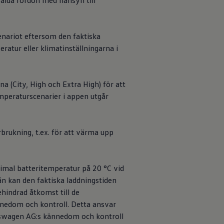
tvalda fordon med hänsyn till
enariot eftersom den faktiska
ratur eller klimatinställningarna i
(City, High och Extra High) för att
mperaturscenarier i appen utgår
brukning, t.ex. för att värma upp
timal batteritemperatur på 20 °C vid
n kan den faktiska laddningstiden
ehindrad åtkomst till de
nedom och kontroll. Detta ansvar
swagen
AG:s kännedom och kontroll