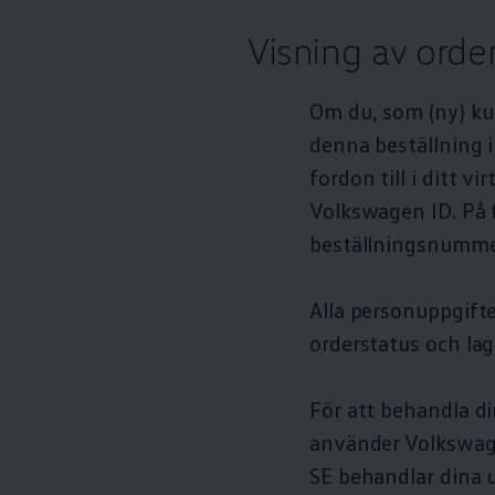
Visning av orde
Om du, som (ny) kun
denna beställning 
fordon till i ditt v
Volkswagen
ID. På 
beställningsnummer
Alla personuppgift
orderstatus och lag
För att behandla 
använder
Volkswa
SE behandlar dina u