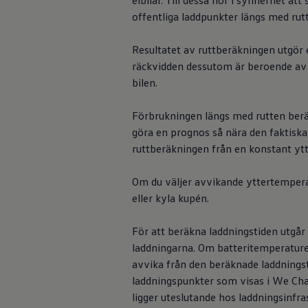
elbilar. Till dessa hör i synnerhet at
Kartuppdateringar
offentliga laddpunkter längs med rut
Uppdateringar för förbränningsbilar
Broschyrarkiv
Förarassistans
Resultatet av ruttberäkningen utgör 
Farthållare & ACC
räckvidden dessutom är beroende av ol
Front-, Lane- & Side Assist
Körprofil
bilen.
Park Assist & parkeringssensorer
Parkeringsbroms
Förbrukningen längs med rutten berä
Sign Assist
Traffic Jam Assist
göra en prognos så nära den faktiska
Trailer Assist
ruttberäkningen från en konstant yt
IQ.Drive
Ordlista
Digitala extrafunktioner
Om du väljer avvikande yttertemperat
Hitta tjänster för din modell
eller kyla kupén.
Volkswagen-appar, inloggning och shoppen
Koppla ihop mobilen och bilen
Uppdateringar för programvara, kartor och rad
För att beräkna laddningstiden utgår
We Charge
laddningarna. Om batteritemperature
Customer In
Elbilar
avvika från den beräknade laddningsti
Våra elbilar
ID. Polo
laddningspunkter som visas i We Ch
ID.3
ligger uteslutande hos laddningsinfra
Customer Intera
ID.4