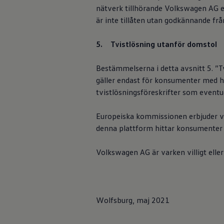
Batterigaranti och underhåll
nätverk tillhörande
Volkswagen
AG e
ID. Högspänningsbatteri
är inte tillåten utan godkännande frå
GTX: Elektrisk prestanda
Datainsamli
Elbilsbatteriets råvaror
Mjukvaruuppdateringar för ID.
5. Tvistlösning utanför domstol
automatiser
Enkelt förklarat – så fungerar din ID.
Vanliga frågor
Bestämmelserna i detta avsnitt 5. ”T
ID. Drivers Club
Service av elbilar
gäller endast för konsumenter med h
Forskning och u
Företag
tvistlösningsföreskrifter som eventuel
signifikant data
Business Lease
Företagsleasing
Dataöverföringe
Personalbil
Europeiska kommissionen erbjuder 
genom att använ
Bonus malus
denna plattform hittar konsumenter e
TCO - Total ägandekostnad
Ordlista
Sekretesspolic
Fleet Interface Data
Volkswagen
AG är varken villigt elle
Millån
Köpa
Bygg din bil
Erbjudanden
Digitala ins
Boka provkörning
Wolfsburg, maj 2021
Vilken Volkswagen passar dig?
Offertförfrågan
Hitta din återförsäljare