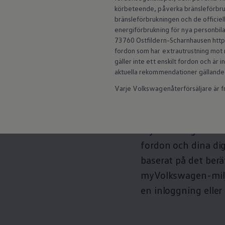
Arbeta hos våra återförsäljare
körbeteende, påverka bränsleförbruk
Arbeta hos Volkswagen
Licensinformati
Pressrum
bränsleförbrukningen och de officiell
Pressmeddelanden
energiförbrukning för nya personbila
Användarvillko
Presskontakt
73760 Ostfildern-Scharnhausen https:
Sponsring
fordon som har extrautrustning mot m
Längdskidor
gäller inte ett enskilt fordon och är
Skidskytte
aktuella rekommendationer gällande
Folkspel
myVolkswagen (
Motorsport
Varje Volkswagenåterförsäljare är fri
Sveriges Olympiska Kommitté
Volkswagen eMagasin
Nyheter
De digitala produkt
Tips
Innovation
myVolkswagen innehå
Laddning
fordon och dina dig
Säkerhet
Reportage
baserat på det berät
Om magasinet
Hållbarhet
myVolkswagen-miljö
Kontakta oss
en inloggning eller
WLTP
Broschyrarkiv