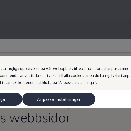
Information
Volkswagen
AG
 möjliga upplevelse på vår webbplats, till exempel för att anpassa innehål
ommenderar vi att du samtycker till alla cookies, men du kan självklart an
kor för We Charge-Feat
ivare & Juridisk informa
itt samtycke genom att klicka på "Anpassa inställningar".
en som erbjuds av
Vo
iga
Anpassa inställningar
rts webbsidor