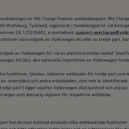
nformation om
Volkswagen
AG som ansvarig leverantör av det inn
 finns på den här webbsidan.
t användningen av We Charge-Feature-webbsideappen. We Charg
40 Wolfsburg, Tyskland, registrerat i handelsregistret vid Amtsg
nummer DE 115235681, e-postadress:
support-wecharge@volk
 funktioner som erbjuds av
Volkswagen
AG eller av tredje part, ka
rbjuds av
Volkswagen
AG via en plattform (nedan kallad ”plattf
kswagen
AG (dvs. den nationella importören av
Volkswagen
-fordo
a funktioner, tjänster, inklusive webbsidor för tredje part som k
?
ex. undersidor) och andra erbjudanden, som inte är identifierad
redje part”) ligger utanför
Volkswagen
AG:s kontroll och ansvar.
om anges som ansvarig utgivare för respektive webbsida.
n kan du utan kostnad använda olika webbaserade funktioner oc