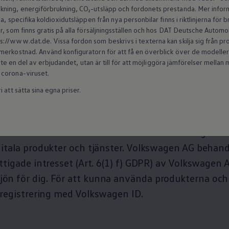
ning, energiförbrukning, CO₂-utsläpp och fordonets prestanda. Mer inform
on tredje part
a, specifika koldioxidutsläppen från nya personbilar finns i riktlinjerna för
r, som finns gratis på alla försäljningsställen och hos DAT Deutsche Autom
r
//www.dat.de. Vissa fordon som beskrivs i texterna kan skilja sig från produ
erkostnad. Använd konfiguratorn för att få en överblick över de modeller s
 inte en del av erbjudandet, utan är till för att möjliggöra jämförelser mell
 corona-viruset.
allmänt)
 att sätta sina egna priser.
er och tjänster som listas nedan ingår i myVolkswa
ller all relevant information och inställningar krin
itala produkter och tjänster.
Volkswagen
AG behandl
tigade intresset (Art. 6(1) f) GDPR) av
Volkswagen
A
n för dig. För att kunna använda produkterna och 
 registrering med
Volkswagen
ID.