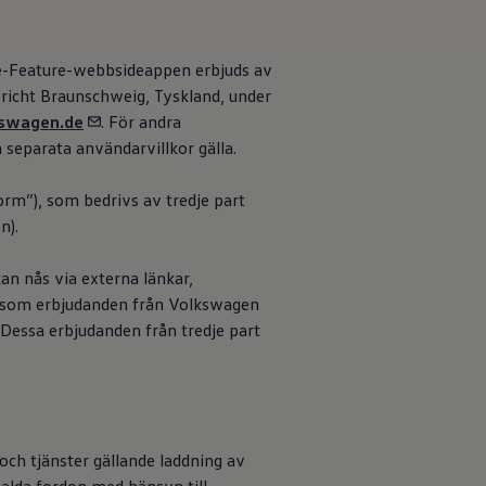
ehåll och de
e-Feature-webbsideappen erbjuds av
ericht Braunschweig, Tyskland, under
swagen.de
. För andra
n separata användarvillkor gälla.
orm”), som bedrivs av tredje part
n).
an nås via externa länkar,
e som erbjudanden från
Volkswagen
 Dessa erbjudanden från tredje part
h tjänster gällande laddning av