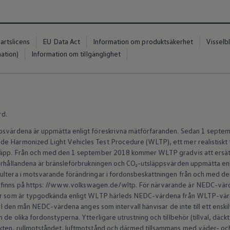
a handboken kan du snabbt hitta detaljerad information om ditt f
net via din dator eller mobila enhet. Allt du behöver är ditt ch
ett VIN-nummer.
artslicens
EU Data Act
Information om produktsäkerhet
Visselb
ation)
Information om tillgänglighet
cy för Digital instruktionsbok
rd.
Feature-appen
ppsvärdena är uppmätta enligt föreskrivna mätförfaranden. Sedan 1 septem
e Harmonized Light Vehicles Test Procedure (WLTP), ett mer realistiskt 
släpp. Från och med den 1 september 2018 kommer WLTP gradvis att ersät
Feature-webbsideappen kan du utan kostnad använda olika we
förhållandena är bränsleförbrukningen och CO₂-utsläppsvärden uppmätta en
jänster gällande laddning av elbilar. Till dessa hör i synnerhet att
sultera i motsvarande förändringar i fordonsbeskattningen från och med 
unkter och en ruttplanerare för utvalda fordon med hänsyn till of
finns på https: //www.volkswagen.de/wltp. För närvarande är NEDC-värde
gs med rutten.
ilar som är typgodkända enligt WLTP härleds NEDC-värdena från WLTP-v
s. I den mån NEDC-värdena anges som intervall hänvisar de inte till ett enski
de olika fordonstyperna. Ytterligare utrustning och tillbehör (tillval, däck
y
kten, rullmotståndet, luftmotstånd och därmed tillsammans med väder- och 