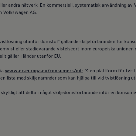
ller andra nätverk. En kommersiell, systematisk användning a
n
Volkswagen
AG.
ng för utveckling av
ad körning
vistlösning utanför domstol” gällande skiljeförfaranden för kons
emvist eller stadigvarande vistelseort inom europeiska unionen 
tveckling av samt säkerhet för automatiserade körfunktioner kr
lt gäller i länder utanför EU.
bas med så mångsidiga trafikscenarier som möjligt baserat på ver
n kan, om ditt fordon stödjer denna funktion, aktiveras och avak
via
www.ec.europa.eu/consumers/odr
en plattform för tvist
da reglaget ”Utveckling av automatiserad körning” i sekretessins
n lista med skiljenämnder som kan hjälpa till vid tvistlösning u
y för datainsamling för utveckling av automatiserad körning
r skyldigt att delta i något skiljedomsförfarande inför en konsum
truktionsboken