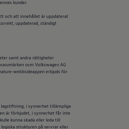
ennes kunder.
ster eller appar.
t och att innehållet är uppdaterat
orrekt, uppdaterad, ständigt
er samt andra rättigheter
ch varumärken som
Volkswagen
AG
Feature-webbsideappen erbjuds för
eller
gstiftning, i synnerhet tillämpliga
n är förbjudet, i synnerhet får inte
lle kunna skada eller leda till
logiska strukturen på servrar eller