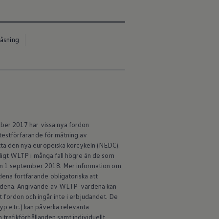
ordon -
assinummer (VIN),
låsning
ber 2017 har vissa nya fordon
testförfarande för mätning av
ta den nya europeiska körcykeln (NEDC).
bbaserade
ligt WLTP i många fall högre än de som
 söka och hitta
den 1 september 2018. Mer information om
fentliga
na fortfarande obligatoriska att
ärdena. Angivande av WLTP-värdena kan
lt fordon och ingår inte i erbjudandet. De
typ etc.) kan påverka relevanta
trafikförhållanden samt individuellt