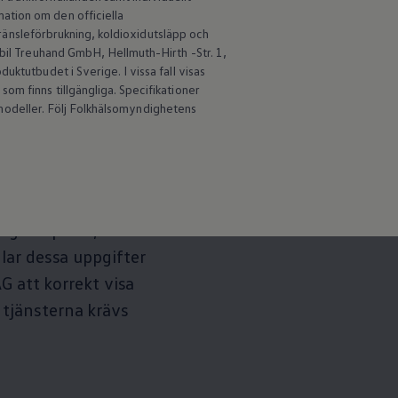
ation om den officiella
 bränsleförbrukning, koldioxidutsläpp och
obil Treuhand GmbH, Hellmuth-Hirth -Str. 1,
ktutbudet i Sverige. I vissa fall visas
om finns tillgängliga. Specifikationer
an modeller. Följ Folkhälsomyndighetens
gen-miljön.
g din profil, ditt
ar dessa uppgifter
G att korrekt visa
tjänsterna krävs