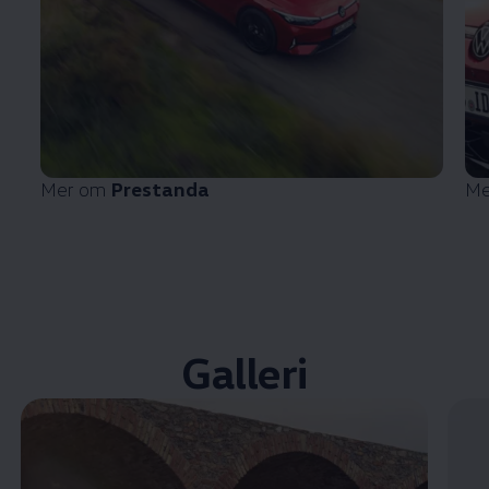
Mer om
Prestanda
Me
Galleri
Öppna helskärmsläge