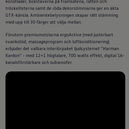
konstläder, bokstäverna på framsätena, ratten och
Däck och fälg
Delar
tröskellisterna samt de röda dekorsömmarna ger en äkta
Originaldelar
GTX-känsla. Ambientebelysningen skapar rätt stämining
Bytesdelar
med upp till 30 färger att välja mellan.
Ekonomidelar
Classic Parts
Volkswagenkortet
Förutom premiumstolarna ergoActive (med justerbart
Förmåner och erbjudanden
svankstöd, massageprogram och luftkonditionering)
Frågor och svar
erbjuder det valbara interiörpaket ljudsystemet ”Harman
Reseförsäkring
Viktig kundinformation
Kardon” - med 12+1 högtalare, 700 watts effekt, digital 16-
Mobilitetsgaranti
kanalsförstärkare och subwoofer.
Varnings- och kontrollampor
Återkallelser
2G/3G-nätet stängs ned – hur påverkas min bil
Dieselfrågan
Mjukvaruuppdatering för förbränningsbilar
Hitta serviceverkstad
myVolkswagen
Information om myVolkswagen
Hjälp med appar och digitala tjänster
Navigation Map Update
Digital Instruktionsbok
Mobilitetsgarantin
Uppdateringar för elbilar