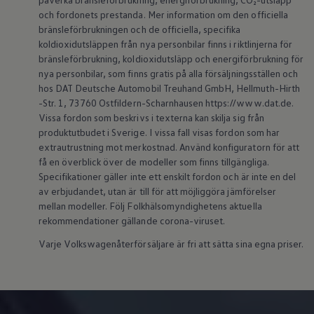
Köp tillbehör
och fordonets prestanda. Mer information om den officiella
Finansiering
bränsleförbrukningen och de officiella, specifika
Privatleasing Online
koldioxidutsläppen från nya personbilar finns i riktlinjerna för
Privatleasing Online
bränsleförbrukning, koldioxidutsläpp och energiförbrukning för
Finansiering
nya personbilar, som finns gratis på alla försäljningsställen och
Leasing
Lån
hos DAT Deutsche Automobil Treuhand GmbH, Hellmuth-Hirth
Serviceavtal & Försäkring
-Str. 1, 73760 Ostfildern-Scharnhausen https://www.dat.de.
Volkswagen Serviceavtal
Vissa fordon som beskrivs i texterna kan skilja sig från
Volkswagen försäkring
produktutbudet i Sverige. I vissa fall visas fordon som har
Volkswagen Betalskydd
extrautrustning mot merkostnad. Använd konfiguratorn för att
Boka provkörning
få en överblick över de modeller som finns tillgängliga.
Offertförfrågan
Hitta din återförsäljare
Specifikationer gäller inte ett enskilt fordon och är inte en del
Om Volkswagen
av erbjudandet, utan är till för att möjliggöra jämförelser
Juridisk information
mellan modeller. Följ Folkhälsomyndighetens aktuella
CoC-certifikat och lista med ingredienser
rekommendationer gällande corona-viruset.
Cookies
GDPR
Varje Volkswagenåterförsäljare är fri att sätta sina egna priser.
Integritetspolicyn
Juridiskt
VSS Personuppgiftshantering
VWFS personuppgiftshantering
Jobba hos oss