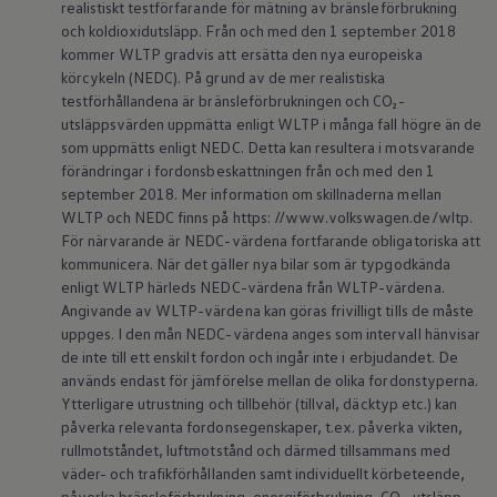
realistiskt testförfarande för mätning av bränsleförbrukning
Batterigaranti och underhåll
och koldioxidutsläpp. Från och med den 1 september 2018
ID. Högspänningsbatteri
kommer WLTP gradvis att ersätta den nya europeiska
GTX: Elektrisk prestanda
Elbilsbatteriets råvaror
körcykeln (NEDC). På grund av de mer realistiska
Mjukvaruuppdateringar för ID.
testförhållandena är bränsleförbrukningen och CO₂-
Enkelt förklarat – så fungerar din ID.
utsläppsvärden uppmätta enligt WLTP i många fall högre än de
Vanliga frågor
som uppmätts enligt NEDC. Detta kan resultera i motsvarande
ID. Drivers Club
förändringar i fordonsbeskattningen från och med den 1
Service av elbilar
september 2018. Mer information om skillnaderna mellan
Företag
Business Lease
WLTP och NEDC finns på https: //www.volkswagen.de/wltp.
Företagsleasing
För närvarande är NEDC-värdena fortfarande obligatoriska att
Personalbil
kommunicera. När det gäller nya bilar som är typgodkända
Bonus malus
enligt WLTP härleds NEDC-värdena från WLTP-värdena.
TCO - Total ägandekostnad
Angivande av WLTP-värdena kan göras frivilligt tills de måste
Ordlista
uppges. I den mån NEDC-värdena anges som intervall hänvisar
Fleet Interface Data
Millån
de inte till ett enskilt fordon och ingår inte i erbjudandet. De
Köpa
används endast för jämförelse mellan de olika fordonstyperna.
Bygg din bil
Ytterligare utrustning och tillbehör (tillval, däcktyp etc.) kan
Erbjudanden
påverka relevanta fordonsegenskaper, t.ex. påverka vikten,
Boka provkörning
rullmotståndet, luftmotstånd och därmed tillsammans med
Vilken Volkswagen passar dig?
väder- och trafikförhållanden samt individuellt körbeteende,
Offertförfrågan
Hitta din återförsäljare
påverka bränsleförbrukning, energiförbrukning, CO₂-utsläpp