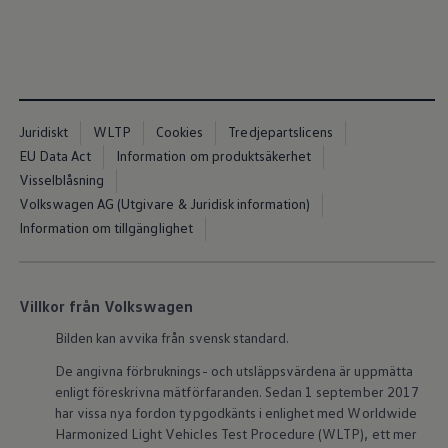
ID.7
ID.7 Tourer
ID. Cross
ID. Buzz
Konceptbilar
Höjd släpvagnsvikt
Våra laddhybrider
Juridiskt
WLTP
Cookies
Tredjepartslicens
Golf GTE
Passat eHybrid
EU Data Act
Information om produktsäkerhet
Tiguan eHybrid
Visselblåsning
Tayron eHybrid
Volkswagen AG (Utgivare & Juridisk information)
Laddning och räckvidd
FAQ: Laddning och räckvidd
Information om tillgänglighet
Hur betalar jag för laddning?
Vad kostar det att äga elbil?
Laddning för din elbil
Karta över laddstationer
Villkor från Volkswagen
Plug & Charge
We Charge
Bilden kan avvika från svensk standard.
Laddboxen ID. Charger
De angivna förbruknings- och utsläppsvärdena är uppmätta
Vad innebär "räckvidd enligt WLTP?"
Tekniken i elbilen
enligt föreskrivna mätförfaranden. Sedan 1 september 2017
Klimatanläggning
har vissa nya fordon typgodkänts i enlighet med Worldwide
Värmepump
Harmonized Light Vehicles Test Procedure (WLTP), ett mer
Bromssystemet i ID.