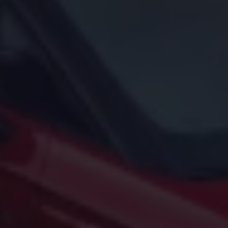
Arbeta hos våra återförsäljare
Arbeta hos Volkswagen
Pressrum
Pressmeddelanden
Presskontakt
Sponsring
Längdskidor
Skidskytte
Folkspel
Motorsport
Sveriges Olympiska Kommitté
Volkswagen eMagasin
Nyheter
Tips
Innovation
Laddning
Säkerhet
Reportage
Om magasinet
Hållbarhet
Kontakta oss
WLTP
Broschyrarkiv