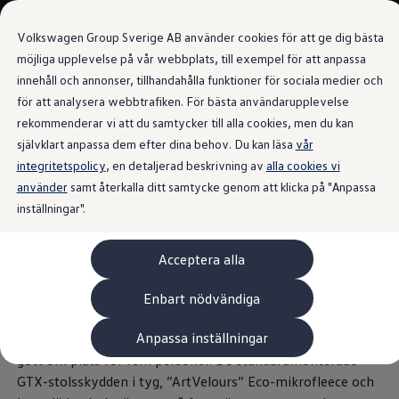
Våra bilar
Volkswagen Group Sverige AB använder cookies för att ge dig bästa
Bygg din bil
Nya bilar i lager
möjliga upplevelse på vår webbplats, till exempel för att anpassa
Golf Sportscombi
innehåll och annonser, tillhandahålla funktioner för sociala medier och
Gå till
Gå till
Pressen testar Golf Sportscombi
för att analysera webbtrafiken. För bästa användarupplevelse
huvudinnehåll
sidfot
Lär dig om våra modellversioner
Interiör
Boka provkörning
rekommenderar vi att du samtycker till alla cookies, men du kan
Nya ID. Cross
självklart anpassa dem efter dina behov. Du kan läsa
vår
Äga
integritetspolicy
Service
, en detaljerad beskrivning av
alla cookies vi
Originalservice
använder
samt återkalla ditt samtycke genom att klicka på "Anpassa
Äkta
Originalservice 4+
inställningar".
Originalservice 8+
Basservice
sportighet
kommer
Ekonomiservice
Acceptera alla
Skadereparation
inifrån
ServiceCam
Service av elbilar
Enbart nödvändiga
Tillbehör
Transport- och bagagelösningar
Anpassa inställningar
Den långa hjulbasen på ID.7 GTX säkerställer att det finns
Interiör- och exteriörskydd
Underhållning och elektronik
gott om plats för fem personer. De standardmonterade
Laddbox och laddningskablar
GTX-stolsskydden i tyg, ”ArtVelours” Eco-mikrofleece och
Modellspecifika tillbehör