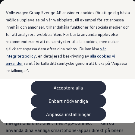
Våra bilar
Volkswagen Group Sverige AB använder cookies för att ge dig bästa
Bygg din bil
Nya bilar i lager
möjliga upplevelse på vår webbplats, till exempel för att anpassa
Golf Sportscombi
innehåll och annonser, tillhandahålla funktioner för sociala medier och
Gå till
Gå till
Pressen testar Golf Sportscombi
för att analysera webbtrafiken. För bästa användarupplevelse
huvudinnehåll
sidfot
Lär dig om våra modellversioner
Android Auto och Apple CarPlay
Boka provkörning
rekommenderar vi att du samtycker till alla cookies, men du kan
Nya ID. Cross
självklart anpassa dem efter dina behov. Du kan läsa
vår
Äga
integritetspolicy
Service
, en detaljerad beskrivning av
alla cookies vi
Originalservice
använder
samt återkalla ditt samtycke genom att klicka på "Anpassa
Infotainment och
Originalservice 4+
inställningar".
Originalservice 8+
Basservice
underhållning
för varje
Ekonomiservice
Acceptera alla
Skadereparation
tillfälle
ServiceCam
Service av elbilar
Enbart nödvändiga
Tillbehör
Transport- och bagagelösningar
Anpassa inställningar
Streama musik, ring samtal eller använd
Interiör- och exteriörskydd
Underhållning och elektronik
1
navigationsfunktioner: med App-Connect
kan du
Laddbox och laddningskablar
använda dina vanliga smartphone-appar direkt på bilens
Modellspecifika tillbehör