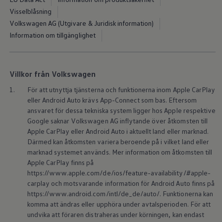
Kartuppdateringar
Visselblåsning
Uppdateringar för förbränningsbilar
Broschyrarkiv
Volkswagen AG (Utgivare & Juridisk information)
Förarassistans
Information om tillgänglighet
Farthållare & ACC
Front-, Lane- & Side Assist
Körprofil
Park Assist & parkeringssensorer
Villkor från Volkswagen
Parkeringsbroms
Sign Assist
1.
För att utnyttja tjänsterna och funktionerna inom Apple CarPlay
Traffic Jam Assist
eller Android Auto krävs App-Connect som bas. Eftersom
Trailer Assist
ansvaret för dessa tekniska system ligger hos Apple respektive
IQ.Drive
Google saknar
Volkswagen
AG inflytande över åtkomsten till
Ordlista
Digitala extrafunktioner
Apple CarPlay eller Android Auto i aktuellt land eller marknad.
Hitta tjänster för din modell
Därmed kan åtkomsten variera beroende på i vilket land eller
Volkswagen-appar, inloggning och shoppen
marknad systemet används. Mer information om åtkomsten till
Koppla ihop mobilen och bilen
Apple CarPlay finns på
Uppdateringar för programvara, kartor och rad
https://www.apple.com/de/ios/feature-availability/#apple-
We Charge
carplay och motsvarande information för Android Auto finns på
Elbilar
Våra elbilar
https://www.android.com/intl/de_de/auto/. Funktionerna kan
ID. Polo
komma att ändras eller upphöra under avtalsperioden. För att
ID.3
undvika att föraren distraheras under körningen, kan endast
ID.4