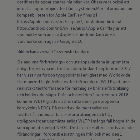
certifierade appar startas när bilen kör. Observera också att
ID.7
inte alla appar erbjuds för båda systemen.Mer Information om
ID.7 Tourer
kompatibiliteten för Apple CarPlay finns på
ID. Cross
ID. Buzz
https://apple.com/se/ios/carplay/, för Android Auto på
Konceptbilar
https://android.com/intl/sv_se/auto/.Apple CarPlay är ett
Höjd släpvagnsvikt
varumärke som ägs av Apple Inc. Android Auto är ett
Våra laddhybrider
varumärke som ägs av Google LLC.
Golf GTE
Passat eHybrid
Bilden kan avvika från svensk standard.
Tiguan eHybrid
Tayron eHybrid
De angivna förbruknings- och utsläppsvärdena är uppmätta
Laddning och räckvidd
enligt föreskrivna mätförfaranden. Sedan 1 september 2017
FAQ: Laddning och räckvidd
har vissa nya fordon typgodkänts i enlighet med Worldwide
Hur betalar jag för laddning?
Harmonized Light Vehicles Test Procedure (WLTP), ett mer
Vad kostar det att äga elbil?
realistiskt testförfarande för mätning av bränsleförbrukning
Laddning för din elbil
Karta över laddstationer
och koldioxidutsläpp. Från och med den 1 september 2018
Plug & Charge
kommer WLTP gradvis att ersätta den nya europeiska
We Charge
körcykeln (NEDC). På grund av de mer realistiska
Laddboxen ID. Charger
testförhållandena är bränsleförbrukningen och CO₂-
Vad innebär "räckvidd enligt WLTP?"
utsläppsvärden uppmätta enligt WLTP i många fall högre än de
Tekniken i elbilen
som uppmätts enligt NEDC. Detta kan resultera i motsvarande
Klimatanläggning
Värmepump
förändringar i fordonsbeskattningen från och med den 1
Bromssystemet i ID.