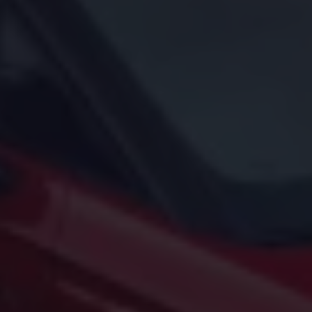
Arbeta hos våra återförsäljare
Arbeta hos Volkswagen
Pressrum
Pressmeddelanden
Presskontakt
Sponsring
Längdskidor
Skidskytte
Folkspel
Motorsport
Sveriges Olympiska Kommitté
Volkswagen eMagasin
Nyheter
Tips
Innovation
Laddning
Säkerhet
Reportage
Om magasinet
Hållbarhet
Kontakta oss
WLTP
Broschyrarkiv