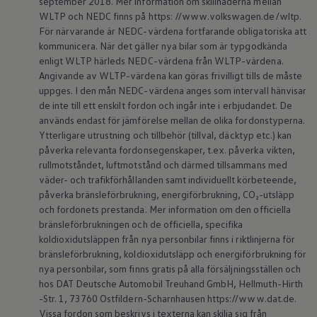
september 2018. Mer information om skillnaderna mellan
Batterigaranti och underhåll
WLTP och NEDC finns på https: //www.volkswagen.de/wltp.
ID. Högspänningsbatteri
För närvarande är NEDC-värdena fortfarande obligatoriska att
GTX: Elektrisk prestanda
kommunicera. När det gäller nya bilar som är typgodkända
Elbilsbatteriets råvaror
enligt WLTP härleds NEDC-värdena från WLTP-värdena.
Mjukvaruuppdateringar för ID.
Enkelt förklarat – så fungerar din ID.
Angivande av WLTP-värdena kan göras frivilligt tills de måste
Vanliga frågor
uppges. I den mån NEDC-värdena anges som intervall hänvisar
ID. Drivers Club
de inte till ett enskilt fordon och ingår inte i erbjudandet. De
Service av elbilar
används endast för jämförelse mellan de olika fordonstyperna.
Företag
Ytterligare utrustning och tillbehör (tillval, däcktyp etc.) kan
Business Lease
påverka relevanta fordonsegenskaper, t.ex. påverka vikten,
Företagsleasing
Personalbil
rullmotståndet, luftmotstånd och därmed tillsammans med
Bonus malus
väder- och trafikförhållanden samt individuellt körbeteende,
TCO - Total ägandekostnad
påverka bränsleförbrukning, energiförbrukning, CO₂-utsläpp
Ordlista
och fordonets prestanda. Mer information om den officiella
Fleet Interface Data
bränsleförbrukningen och de officiella, specifika
Millån
koldioxidutsläppen från nya personbilar finns i riktlinjerna för
Köpa
Bygg din bil
bränsleförbrukning, koldioxidutsläpp och energiförbrukning för
Erbjudanden
nya personbilar, som finns gratis på alla försäljningsställen och
Boka provkörning
hos DAT Deutsche Automobil Treuhand GmbH, Hellmuth-Hirth
Vilken Volkswagen passar dig?
-Str. 1, 73760 Ostfildern-Scharnhausen https://www.dat.de.
Offertförfrågan
Vissa fordon som beskrivs i texterna kan skilja sig från
Hitta din återförsäljare