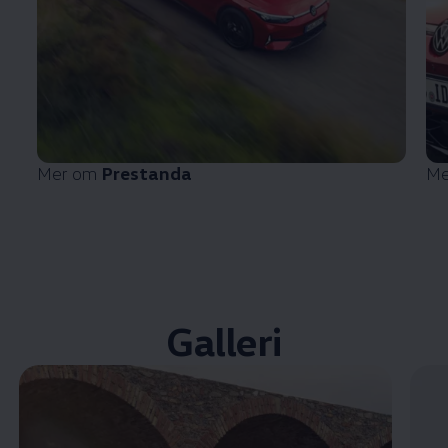
Mer om
Prestanda
Me
Galleri
Öppna helskärmsläge