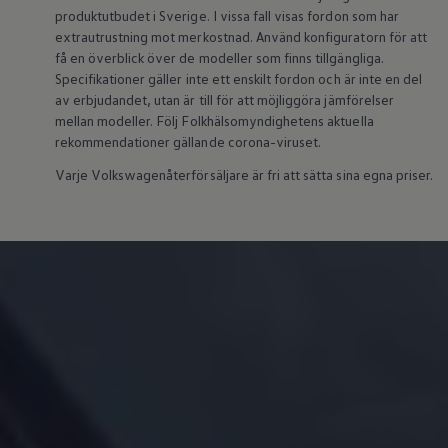
produktutbudet i Sverige. I vissa fall visas fordon som har
Köp tillbehör
Finansiering
extrautrustning mot merkostnad. Använd konfiguratorn för att
Privatleasing Online
få en överblick över de modeller som finns tillgängliga.
Privatleasing Online
Specifikationer gäller inte ett enskilt fordon och är inte en del
Finansiering
av erbjudandet, utan är till för att möjliggöra jämförelser
Leasing
mellan modeller. Följ Folkhälsomyndighetens aktuella
Lån
rekommendationer gällande corona-viruset.
Serviceavtal & Försäkring
Volkswagen Serviceavtal
Varje Volkswagenåterförsäljare är fri att sätta sina egna priser.
Volkswagen försäkring
Volkswagen Betalskydd
Boka provkörning
Offertförfrågan
Hitta din återförsäljare
Om Volkswagen
Juridisk information
CoC-certifikat och lista med ingredienser
Cookies
GDPR
Integritetspolicyn
Juridiskt
VSS Personuppgiftshantering
VWFS personuppgiftshantering
Jobba hos oss