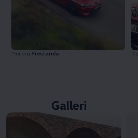
Mer om
Prestanda
Me
Galleri
Öppna helskärmsläge