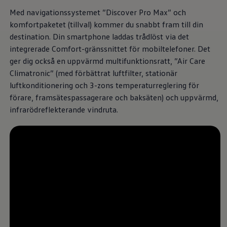
Däck och fälg
Med navigationssystemet ”Discover Pro Max” och
Delar
Originaldelar
komfortpaketet (tillval) kommer du snabbt fram till din
Bytesdelar
destination. Din smartphone laddas trådlöst via det
Ekonomidelar
integrerade Comfort-gränssnittet för mobiltelefoner. Det
Classic Parts
Volkswagenkortet
ger dig också en uppvärmd multifunktionsratt, ”Air Care
Förmåner och erbjudanden
Climatronic” (med förbättrat luftfilter, stationär
Frågor och svar
luftkonditionering och 3-zons temperaturreglering för
Reseförsäkring
Viktig kundinformation
förare, framsätespassagerare och baksäten) och uppvärmd,
Mobilitetsgaranti
infrarödreflekterande vindruta.
Varnings- och kontrollampor
Återkallelser
2G/3G-nätet stängs ned – hur påverkas min bil
Dieselfrågan
Mjukvaruuppdatering för förbränningsbilar
Hitta serviceverkstad
myVolkswagen
Information om myVolkswagen
Hjälp med appar och digitala tjänster
Navigation Map Update
Digital Instruktionsbok
Mobilitetsgarantin
Uppdateringar för elbilar