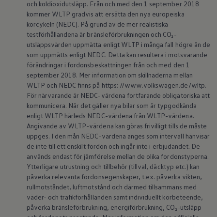
och koldioxidutsläpp. Från och med den 1 september 2018
Batterigaranti och underhåll
kommer WLTP gradvis att ersätta den nya europeiska
ID. Högspänningsbatteri
körcykeln (NEDC). På grund av de mer realistiska
GTX: Elektrisk prestanda
Elbilsbatteriets råvaror
testförhållandena är bränsleförbrukningen och CO₂-
Mjukvaruuppdateringar för ID.
utsläppsvärden uppmätta enligt WLTP i många fall högre än de
Enkelt förklarat – så fungerar din ID.
som uppmätts enligt NEDC. Detta kan resultera i motsvarande
Vanliga frågor
förändringar i fordonsbeskattningen från och med den 1
ID. Drivers Club
september 2018. Mer information om skillnaderna mellan
Service av elbilar
WLTP och NEDC finns på https: //www.volkswagen.de/wltp.
Företag
Business Lease
För närvarande är NEDC-värdena fortfarande obligatoriska att
Företagsleasing
kommunicera. När det gäller nya bilar som är typgodkända
Personalbil
enligt WLTP härleds NEDC-värdena från WLTP-värdena.
Bonus malus
Angivande av WLTP-värdena kan göras frivilligt tills de måste
TCO - Total ägandekostnad
uppges. I den mån NEDC-värdena anges som intervall hänvisar
Ordlista
de inte till ett enskilt fordon och ingår inte i erbjudandet. De
Fleet Interface Data
Millån
används endast för jämförelse mellan de olika fordonstyperna.
Köpa
Ytterligare utrustning och tillbehör (tillval, däcktyp etc.) kan
Bygg din bil
påverka relevanta fordonsegenskaper, t.ex. påverka vikten,
Erbjudanden
rullmotståndet, luftmotstånd och därmed tillsammans med
Boka provkörning
väder- och trafikförhållanden samt individuellt körbeteende,
Vilken Volkswagen passar dig?
påverka bränsleförbrukning, energiförbrukning, CO₂-utsläpp
Offertförfrågan
Hitta din återförsäljare