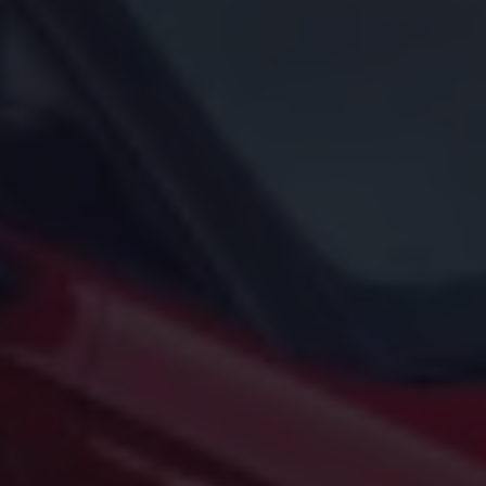
Arbeta hos våra återförsäljare
Arbeta hos Volkswagen
Pressrum
Pressmeddelanden
Presskontakt
Sponsring
Längdskidor
Skidskytte
Folkspel
Motorsport
Sveriges Olympiska Kommitté
Volkswagen eMagasin
Nyheter
Tips
Innovation
Laddning
Säkerhet
Reportage
Om magasinet
Hållbarhet
Kontakta oss
WLTP
Broschyrarkiv