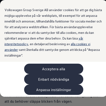
Våra bilar
Volkswagen Group Sverige AB använder cookies för att ge dig bästa
Bygg din bil
Nya bilar i lager
möjliga upplevelse på vår webbplats, till exempel för att anpassa
Golf Sportscombi
innehåll och annonser, tillhandahålla funktioner för sociala medier och
Gå till
Gå till
Pressen testar Golf Sportscombi
för att analysera webbtrafiken. För bästa användarupplevelse
huvudinnehåll
sidfot
Lär dig om våra modellversioner
Infotainment
Boka provkörning
rekommenderar vi att du samtycker till alla cookies, men du kan
Nya ID. Cross
självklart anpassa dem efter dina behov. Du kan läsa
vår
Äga
integritetspolicy
Service
, en detaljerad beskrivning av
alla cookies vi
Originalservice
använder
samt återkalla ditt samtycke genom att klicka på "Anpassa
Med målet
i sikte
Originalservice 4+
inställningar".
Originalservice 8+
Basservice
Ekonomiservice
I ID.7 GTX är du välinformerad och perfekt underhållen.
Acceptera alla
Skadereparation
Den 38 cm (15 tum) stora pekskärmen är ditt intuitiva
ServiceCam
Service av elbilar
kontrollcenter för alla infotainmentapplikationer och
Enbart nödvändiga
Tillbehör
många digitala tjänster från
Volkswagen
. Via head-up-
Transport- och bagagelösningar
Anpassa inställningar
displayen med förstärkt verklighet (AR) projiceras viktig
Interiör- och exteriörskydd
Underhållning och elektronik
information direkt i ditt synfält - för säker navigering utan
Laddbox och laddningskablar
att du behöver släppa blicken från vägen.
Modellspecifika tillbehör