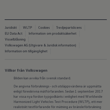
ID.7
ID.7 Tourer
ID. Cross
ID. Buzz
Konceptbilar
Höjd släpvagnsvikt
Juridiskt
WLTP
Cookies
Tredjepartslicens
Våra laddhybrider
EU Data Act
Information om produktsäkerhet
Golf GTE
Passat eHybrid
Visselblåsning
Tiguan eHybrid
Volkswagen AG (Utgivare & Juridisk information)
Tayron eHybrid
Information om tillgänglighet
Laddning och räckvidd
FAQ: Laddning och räckvidd
Hur betalar jag för laddning?
Vad kostar det att äga elbil?
Laddning för din elbil
Villkor från Volkswagen
Karta över laddstationer
Bilden kan avvika från svensk standard.
Plug & Charge
We Charge
De angivna förbruknings- och utsläppsvärdena är uppmätta
Laddboxen ID. Charger
enligt föreskrivna mätförfaranden. Sedan 1 september 2017
Vad innebär "räckvidd enligt WLTP?"
Tekniken i elbilen
har vissa nya fordon typgodkänts i enlighet med Worldwide
Klimatanläggning
Harmonized Light Vehicles Test Procedure (WLTP), ett mer
Värmepump
realistiskt testförfarande för mätning av bränsleförbrukning
Bromssystemet i ID.