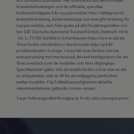
och fordonets prestanda. Mer information om den officiella
Köp tillbehör
bränsleförbrukningen och de officiella, specifika
Finansiering
koldioxidutsläppen från nya personbilar finns i riktlinjerna för
Privatleasing Online
bränsleförbrukning, koldioxidutsläpp och energiförbrukning för
Privatleasing Online
nya personbilar, som finns gratis på alla försäljningsställen och
Finansiering
hos DAT Deutsche Automobil Treuhand GmbH, Hellmuth-Hirth
Leasing
Lån
-Str. 1, 73760 Ostfildern-Scharnhausen https://www.dat.de.
Serviceavtal & Försäkring
Vissa fordon som beskrivs i texterna kan skilja sig från
Volkswagen Serviceavtal
produktutbudet i Sverige. I vissa fall visas fordon som har
Volkswagen försäkring
extrautrustning mot merkostnad. Använd konfiguratorn för att
Volkswagen Betalskydd
få en överblick över de modeller som finns tillgängliga.
Boka provkörning
Specifikationer gäller inte ett enskilt fordon och är inte en del
Offertförfrågan
Hitta din återförsäljare
av erbjudandet, utan är till för att möjliggöra jämförelser
Om Volkswagen
mellan modeller. Följ Folkhälsomyndighetens aktuella
Juridisk information
rekommendationer gällande corona-viruset.
CoC-certifikat och lista med ingredienser
Cookies
Varje Volkswagenåterförsäljare är fri att sätta sina egna priser.
GDPR
Integritetspolicyn
Juridiskt
VSS Personuppgiftshantering
VWFS personuppgiftshantering
Jobba hos oss