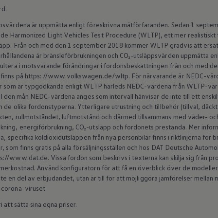
rd.
ppsvärdena är uppmätta enligt föreskrivna mätförfaranden. Sedan 1 septem
e Harmonized Light Vehicles Test Procedure (WLTP), ett mer realistiskt 
släpp. Från och med den 1 september 2018 kommer WLTP gradvis att ersät
förhållandena är bränsleförbrukningen och CO₂-utsläppsvärden uppmätta en
sultera i motsvarande förändringar i fordonsbeskattningen från och med 
finns på https: //www.volkswagen.de/wltp. För närvarande är NEDC-värde
ilar som är typgodkända enligt WLTP härleds NEDC-värdena från WLTP-v
s. I den mån NEDC-värdena anges som intervall hänvisar de inte till ett enski
de olika fordonstyperna. Ytterligare utrustning och tillbehör (tillval, däck
kten, rullmotståndet, luftmotstånd och därmed tillsammans med väder- och 
ning, energiförbrukning, CO₂-utsläpp och fordonets prestanda. Mer inform
a, specifika koldioxidutsläppen från nya personbilar finns i riktlinjerna för
r, som finns gratis på alla försäljningsställen och hos DAT Deutsche Autom
//www.dat.de. Vissa fordon som beskrivs i texterna kan skilja sig från produ
erkostnad. Använd konfiguratorn för att få en överblick över de modeller s
 inte en del av erbjudandet, utan är till för att möjliggöra jämförelser mell
 corona-viruset.
 att sätta sina egna priser.