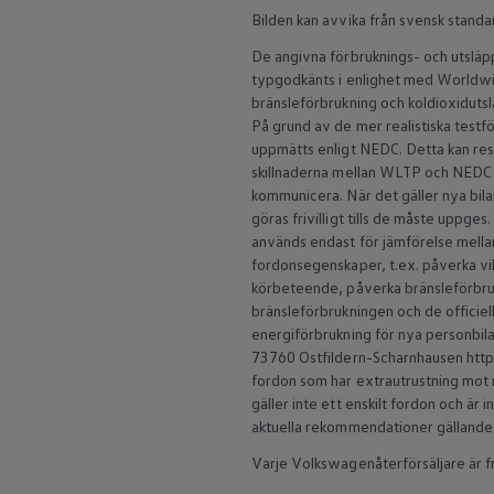
Batterigaranti och underhåll
Bilden kan avvika från svensk standa
ID. Högspänningsbatteri
GTX: Elektrisk prestanda
De angivna förbruknings- och utslä
Elbilsbatteriets råvaror
typgodkänts i enlighet med Worldwid
Mjukvaruuppdateringar för ID.
bränsleförbrukning och koldioxidut
Enkelt förklarat – så fungerar din ID.
På grund av de mer realistiska test
Vanliga frågor
uppmätts enligt NEDC. Detta kan re
ID. Drivers Club
skillnaderna mellan WLTP och NEDC 
Service av elbilar
Företag
kommunicera. När det gäller nya b
Business Lease
göras frivilligt tills de måste uppge
Företagsleasing
används endast för jämförelse mellan 
Personalbil
fordonsegenskaper, t.ex. påverka vi
Bonus malus
körbeteende, påverka bränsleförbruk
TCO - Total ägandekostnad
bränsleförbrukningen och de officiell
Ordlista
Fleet Interface Data
energiförbrukning för nya personbila
Millån
73760 Ostfildern-Scharnhausen https:
Köpa
fordon som har extrautrustning mot m
Bygg din bil
gäller inte ett enskilt fordon och är
Erbjudanden
aktuella rekommendationer gällande
Boka provkörning
Vilken Volkswagen passar dig?
Varje Volkswagenåterförsäljare är fri
Offertförfrågan
Hitta din återförsäljare