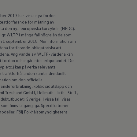
ber 2017 har vissa nya fordon
testförfarande för mätning av
ta den nya europeiska körcykeln (NEDC).
ligt WLTP i många fall högre än de som
den 1 september 2018. Mer information om
na fortfarande obligatoriska att
ärdena. Angivande av WLTP-värdena kan
lt fordon och ingår inte i erbjudandet. De
typ etc.) kan påverka relevanta
trafikförhållanden samt individuellt
ation om den officiella
 bränsleförbrukning, koldioxidutsläpp och
obil Treuhand GmbH, Hellmuth-Hirth -Str. 1,
ktutbudet i Sverige. I vissa fall visas
om finns tillgängliga. Specifikationer
an modeller. Följ Folkhälsomyndighetens