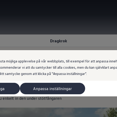
Dragkrok
 möjliga upplevelse på vår webbplats, till exempel för att anpassa innehål
ommenderar vi att du samtycker till alla cookies, men du kan självklart an
vill dra sitt lass
itt samtycke genom att klicka på "Anpassa inställningar".
iga
Anpassa inställningar
 för laster på upp till 1 200 kg, och ID.4 Pro 4MOTION klarar las
du enkelt in den under stötfångaren