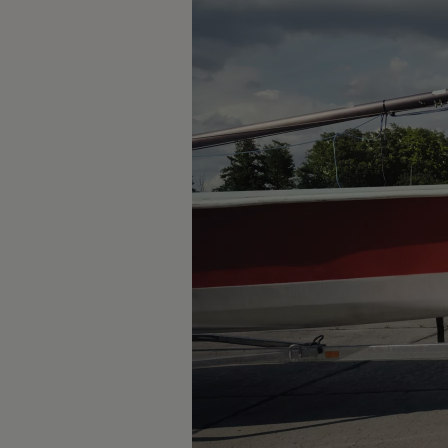
Däck och fälg
Delar
Originaldelar
Bytesdelar
Ekonomidelar
Classic Parts
Volkswagenkortet
Förmåner och erbjudanden
Frågor och svar
Reseförsäkring
Viktig kundinformation
Mobilitetsgaranti
Varnings- och kontrollampor
Återkallelser
2G/3G-nätet stängs ned – hur påverkas min bil
Dieselfrågan
Mjukvaruuppdatering för förbränningsbilar
Hitta serviceverkstad
myVolkswagen
Information om myVolkswagen
Hjälp med appar och digitala tjänster
Navigation Map Update
Digital Instruktionsbok
Mobilitetsgarantin
Uppdateringar för elbilar