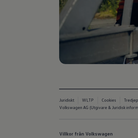
ID.7
ID.7 Tourer
ID. Cross
ID. Buzz
Konceptbilar
Höjd släpvagnsvikt
Våra laddhybrider
Golf GTE
Passat eHybrid
Tiguan eHybrid
Tayron eHybrid
Laddning och räckvidd
FAQ: Laddning och räckvidd
Hur betalar jag för laddning?
Vad kostar det att äga elbil?
Laddning för din elbil
Karta över laddstationer
Plug & Charge
Juridiskt
WLTP
Cookies
Tredjep
We Charge
Volkswagen AG (Utgivare & Juridisk inform
Laddboxen ID. Charger
Vad innebär "räckvidd enligt WLTP?"
Tekniken i elbilen
Klimatanläggning
Värmepump
Villkor från Volkswagen
Bromssystemet i ID.