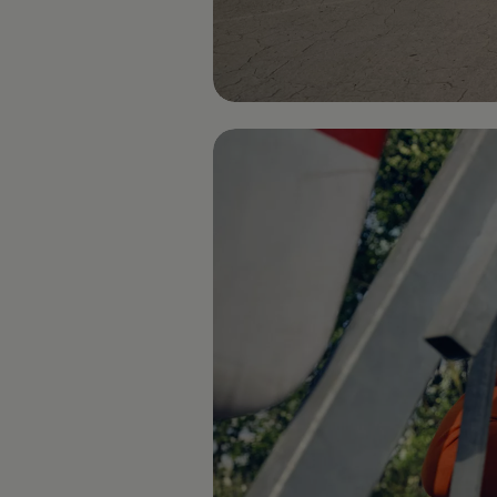
Kartuppdateringar
Uppdateringar för förbränningsbilar
Broschyrarkiv
Förarassistans
Farthållare & ACC
Front-, Lane- & Side Assist
Körprofil
Park Assist & parkeringssensorer
Parkeringsbroms
Sign Assist
Traffic Jam Assist
Trailer Assist
IQ.Drive
Ordlista
Digitala extrafunktioner
Hitta tjänster för din modell
Volkswagen-appar, inloggning och shoppen
Koppla ihop mobilen och bilen
Uppdateringar för programvara, kartor och rad
We Charge
Elbilar
Våra elbilar
ID. Polo
ID.3
ID.4