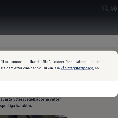
l och annonser, tillhandahålla funktioner för sociala medier och
passa dem efter dina behov. Du kan läsa
vår integritetspolicy
, en
ga detaljer
e – högblank svarta detaljer på
 svarta ytterspegelkåporna sätter
sportiga karaktär.