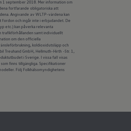
den 1 september 2018. Mer information om
na fortfarande obligatoriska att
ärdena. Angivande av WLTP-värdena kan
lt fordon och ingår inte i erbjudandet. De
typ etc.) kan påverka relevanta
trafikförhållanden samt individuellt
ation om den officiella
 bränsleförbrukning, koldioxidutsläpp och
obil Treuhand GmbH, Hellmuth-Hirth -Str. 1,
ktutbudet i Sverige. I vissa fall visas
om finns tillgängliga. Specifikationer
an modeller. Följ Folkhälsomyndighetens