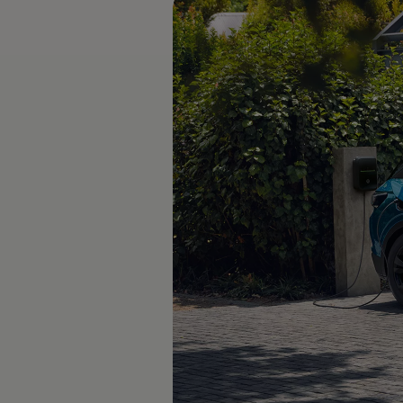
Däck och fälg
Delar
Originaldelar
Bytesdelar
Ekonomidelar
Classic Parts
Volkswagenkortet
Förmåner och erbjudanden
Frågor och svar
Reseförsäkring
Viktig kundinformation
Mobilitetsgaranti
Varnings- och kontrollampor
Återkallelser
2G/3G-nätet stängs ned – hur påverkas min bil
Dieselfrågan
Mjukvaruuppdatering för förbränningsbilar
Hitta serviceverkstad
myVolkswagen
Information om myVolkswagen
Hjälp med appar och digitala tjänster
Navigation Map Update
Digital Instruktionsbok
Mobilitetsgarantin
Uppdateringar för elbilar