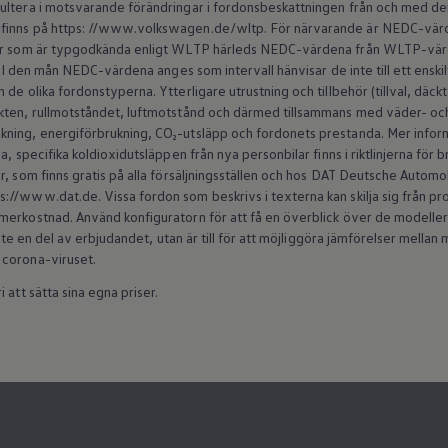
sultera i motsvarande förändringar i fordonsbeskattningen från och med 
finns på https: //www.volkswagen.de/wltp. För närvarande är NEDC-värde
ilar som är typgodkända enligt WLTP härleds NEDC-värdena från WLTP-v
s. I den mån NEDC-värdena anges som intervall hänvisar de inte till ett enski
de olika fordonstyperna. Ytterligare utrustning och tillbehör (tillval, däck
kten, rullmotståndet, luftmotstånd och därmed tillsammans med väder- och 
ning, energiförbrukning, CO₂-utsläpp och fordonets prestanda. Mer inform
a, specifika koldioxidutsläppen från nya personbilar finns i riktlinjerna för
r, som finns gratis på alla försäljningsställen och hos DAT Deutsche Autom
//www.dat.de. Vissa fordon som beskrivs i texterna kan skilja sig från produ
erkostnad. Använd konfiguratorn för att få en överblick över de modeller s
 inte en del av erbjudandet, utan är till för att möjliggöra jämförelser mell
 corona-viruset.
 att sätta sina egna priser.