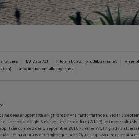
artslicens
EU Data Act
Information om produktsäkerhet
Visselb
ation)
Information om tillgänglighet
io
rd.
ppsvärdena är uppmätta enligt föreskrivna mätförfaranden. Sedan 1 septem
e Harmonized Light Vehicles Test Procedure (WLTP), ett mer realistiskt 
släpp. Från och med den 1 september 2018 kommer WLTP gradvis att ersät
förhållandena är bränsleförbrukningen och CO₂-utsläppsvärden uppmätta en