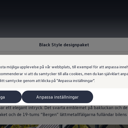
Black Style designpaket
 möjliga upplevelse på vår webbplats, till exempel för att anpassa innehål
ommenderar vi att du samtycker till alla cookies, men du kan självklart an
lank finish med sporti
itt samtycke genom att klicka på "Anpassa inställningar".
iga
Anpassa inställningar
ketet ger du din ID.4 ett iögonfallande och omisskännligt utseend
ar ett elegant intryck. Det svarta emblemet på bakluckan och de
taket och de 19-tums “Bergen” lättmetallfälgarna fulländar bilens 