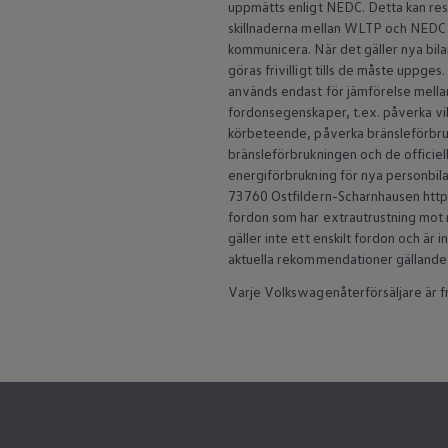
uppmätts enligt NEDC. Detta kan re
ID.7
skillnaderna mellan WLTP och NEDC 
ID.7 Tourer
ID. Cross
kommunicera. När det gäller nya b
ID. Buzz
göras frivilligt tills de måste uppge
Konceptbilar
används endast för jämförelse mellan 
Höjd släpvagnsvikt
fordonsegenskaper, t.ex. påverka vi
Våra laddhybrider
körbeteende, påverka bränsleförbruk
Golf GTE
bränsleförbrukningen och de officiell
Passat eHybrid
Tiguan eHybrid
energiförbrukning för nya personbila
Tayron eHybrid
73760 Ostfildern-Scharnhausen https:
Laddning och räckvidd
fordon som har extrautrustning mot m
FAQ: Laddning och räckvidd
gäller inte ett enskilt fordon och är
Hur betalar jag för laddning?
aktuella rekommendationer gällande
Vad kostar det att äga elbil?
Laddning för din elbil
Varje Volkswagenåterförsäljare är fri
Karta över laddstationer
Plug & Charge
We Charge
Laddboxen ID. Charger
Vad innebär "räckvidd enligt WLTP?"
Tekniken i elbilen
Klimatanläggning
Värmepump
Bromssystemet i ID.