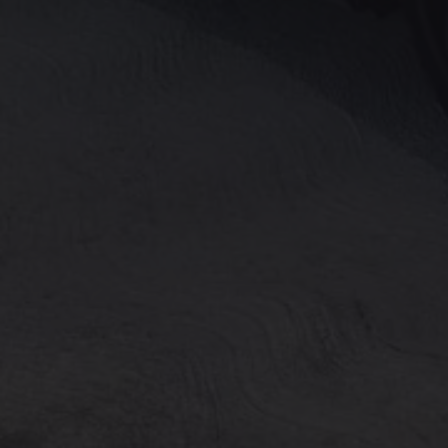
Köp tillbehör
Finansiering
Privatleasing Online
Privatleasing Online
Finansiering
Leasing
Lån
Serviceavtal & Försäkring
Volkswagen Serviceavtal
Volkswagen försäkring
Volkswagen Betalskydd
Boka provkörning
Offertförfrågan
Hitta din återförsäljare
Om Volkswagen
Juridisk information
CoC-certifikat och lista med ingredienser
Cookies
GDPR
Integritetspolicyn
Juridiskt
VSS Personuppgiftshantering
VWFS personuppgiftshantering
Jobba hos oss