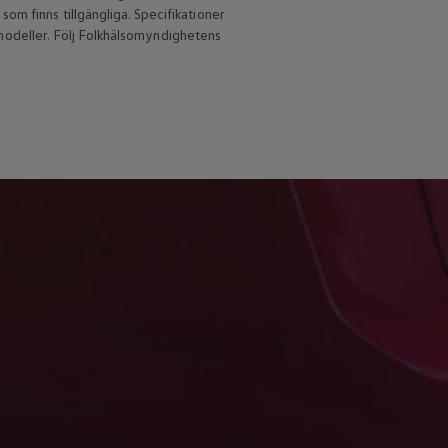
om finns tillgängliga. Specifikationer
an modeller. Följ Folkhälsomyndighetens