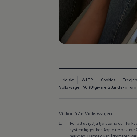
Kartuppdateringar
Uppdateringar för förbränningsbilar
Broschyrarkiv
Förarassistans
Farthållare & ACC
Front-, Lane- & Side Assist
Körprofil
Park Assist & parkeringssensorer
Parkeringsbroms
Sign Assist
Traffic Jam Assist
Trailer Assist
IQ.Drive
Ordlista
Juridiskt
WLTP
Cookies
Tredjep
Digitala extrafunktioner
Hitta tjänster för din modell
Volkswagen AG (Utgivare & Juridisk inform
Volkswagen-appar, inloggning och shoppen
Koppla ihop mobilen och bilen
Uppdateringar för programvara, kartor och rad
We Charge
Villkor från Volkswagen
Elbilar
Våra elbilar
1.
För att utnyttja tjänsterna och funk
ID. Polo
system ligger hos Apple respektive
ID.3
ID.4
marknad. Därmed kan åtkomsten varie