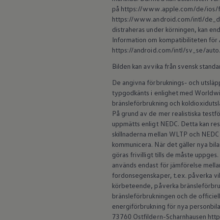
ID.7
på https://www.apple.com/de/ios/fe
ID.7 Tourer
https://www.android.com/intl/de_de/
ID. Cross
distraheras under körningen, kan end
ID. Buzz
Information om kompatibiliteten för 
Konceptbilar
https://android.com/intl/sv_se/auto
Höjd släpvagnsvikt
Våra laddhybrider
Bilden kan avvika från svensk standa
Golf GTE
Passat eHybrid
De angivna förbruknings- och utslä
Tiguan eHybrid
typgodkänts i enlighet med Worldwid
Tayron eHybrid
bränsleförbrukning och koldioxidut
Laddning och räckvidd
FAQ: Laddning och räckvidd
På grund av de mer realistiska test
Hur betalar jag för laddning?
uppmätts enligt NEDC. Detta kan re
Vad kostar det att äga elbil?
skillnaderna mellan WLTP och NEDC 
Laddning för din elbil
kommunicera. När det gäller nya b
Karta över laddstationer
göras frivilligt tills de måste uppge
Plug & Charge
används endast för jämförelse mellan 
We Charge
Laddboxen ID. Charger
fordonsegenskaper, t.ex. påverka vi
Vad innebär "räckvidd enligt WLTP?"
körbeteende, påverka bränsleförbruk
Tekniken i elbilen
bränsleförbrukningen och de officiell
Klimatanläggning
energiförbrukning för nya personbila
Värmepump
73760 Ostfildern-Scharnhausen https:
Bromssystemet i ID.