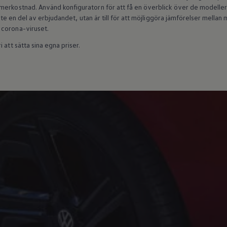
erkostnad. Använd konfiguratorn för att få en överblick över de modeller s
 inte en del av erbjudandet, utan är till för att möjliggöra jämförelser mell
 corona-viruset.
 att sätta sina egna priser.