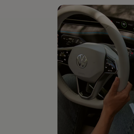
Däck och fälg
Delar
Originaldelar
Bytesdelar
Ekonomidelar
Classic Parts
Volkswagenkortet
Förmåner och erbjudanden
Frågor och svar
Reseförsäkring
Viktig kundinformation
Mobilitetsgaranti
Varnings- och kontrollampor
Återkallelser
2G/3G-nätet stängs ned – hur påverkas min bil
Dieselfrågan
Mjukvaruuppdatering för förbränningsbilar
Hitta serviceverkstad
myVolkswagen
Information om myVolkswagen
Hjälp med appar och digitala tjänster
Navigation Map Update
Digital Instruktionsbok
Mobilitetsgarantin
Uppdateringar för elbilar