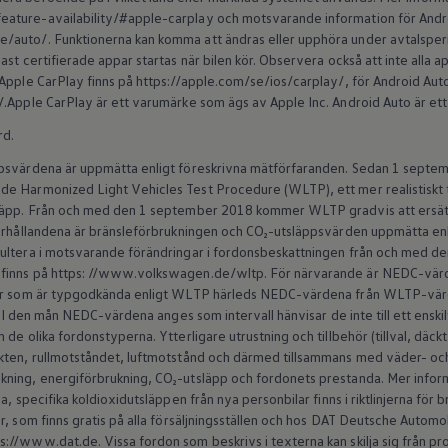
ature-availability/#apple-carplay och motsvarande information för Andro
auto/. Funktionerna kan komma att ändras eller upphöra under avtalsperio
ast certifierade appar startas när bilen kör. Observera också att inte alla
Apple CarPlay finns på https://apple.com/se/ios/carplay/, för Android Aut
/.Apple CarPlay är ett varumärke som ägs av Apple Inc. Android Auto är e
rd.
ppsvärdena är uppmätta enligt föreskrivna mätförfaranden. Sedan 1 septem
e Harmonized Light Vehicles Test Procedure (WLTP), ett mer realistiskt 
släpp. Från och med den 1 september 2018 kommer WLTP gradvis att ersät
förhållandena är bränsleförbrukningen och CO₂-utsläppsvärden uppmätta en
sultera i motsvarande förändringar i fordonsbeskattningen från och med 
finns på https: //www.volkswagen.de/wltp. För närvarande är NEDC-värde
ilar som är typgodkända enligt WLTP härleds NEDC-värdena från WLTP-v
s. I den mån NEDC-värdena anges som intervall hänvisar de inte till ett enski
de olika fordonstyperna. Ytterligare utrustning och tillbehör (tillval, däck
kten, rullmotståndet, luftmotstånd och därmed tillsammans med väder- och 
ning, energiförbrukning, CO₂-utsläpp och fordonets prestanda. Mer inform
a, specifika koldioxidutsläppen från nya personbilar finns i riktlinjerna för
r, som finns gratis på alla försäljningsställen och hos DAT Deutsche Autom
//www.dat.de. Vissa fordon som beskrivs i texterna kan skilja sig från produ