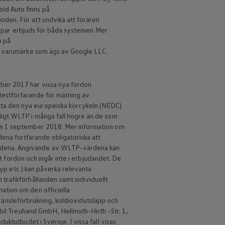
id Auto finns på
den. För att undvika att föraren
 appar erbjuds för båda systemen.Mer
o på
tt varumärke som ägs av Google LLC.
ber 2017 har vissa nya fordon
testförfarande för mätning av
ta den nya europeiska körcykeln (NEDC).
ligt WLTP i många fall högre än de som
den 1 september 2018. Mer information om
na fortfarande obligatoriska att
ärdena. Angivande av WLTP-värdena kan
lt fordon och ingår inte i erbjudandet. De
typ etc.) kan påverka relevanta
trafikförhållanden samt individuellt
ation om den officiella
 bränsleförbrukning, koldioxidutsläpp och
obil Treuhand GmbH, Hellmuth-Hirth -Str. 1,
ktutbudet i Sverige. I vissa fall visas