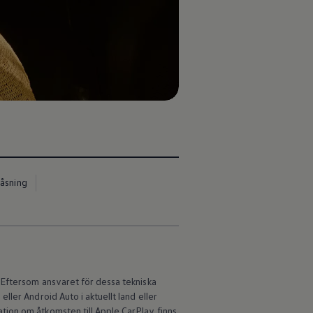
låsning
 Eftersom ansvaret för dessa tekniska
ller Android Auto i aktuellt land eller
ion om åtkomsten till Apple CarPlay finns