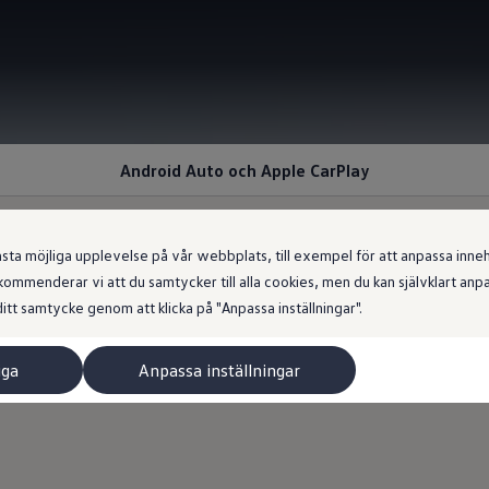
Android Auto och Apple CarPlay
 möjliga upplevelse på vår webbplats, till exempel för att anpassa innehål
ommenderar vi att du samtycker till alla cookies, men du kan självklart an
 telefonappar
itt samtycke genom att klicka på "Anpassa inställningar".
iga
Anpassa inställningar
1
vänd navigationsfunktioner: med App-Connect
kan du använda