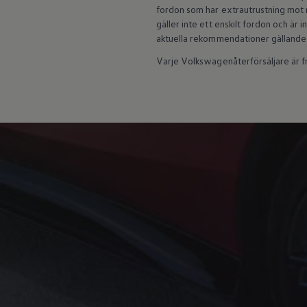
fordon som har extrautrustning mot m
Batterigaranti och underhåll
ID. Högspänningsbatteri
gäller inte ett enskilt fordon och är
GTX: Elektrisk prestanda
aktuella rekommendationer gällande
Elbilsbatteriets råvaror
Mjukvaruuppdateringar för ID.
Varje Volkswagenåterförsäljare är fri
Enkelt förklarat – så fungerar din ID.
Vanliga frågor
ID. Drivers Club
Service av elbilar
Företag
Business Lease
Företagsleasing
Personalbil
Bonus malus
TCO - Total ägandekostnad
Ordlista
Fleet Interface Data
Millån
Köpa
Bygg din bil
Erbjudanden
Boka provkörning
Vilken Volkswagen passar dig?
Offertförfrågan
Hitta din återförsäljare