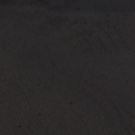
Arbeta hos våra återförsäljare
Arbeta hos Volkswagen
Pressrum
Pressmeddelanden
Presskontakt
Sponsring
Längdskidor
Skidskytte
Folkspel
Motorsport
Sveriges Olympiska Kommitté
Volkswagen eMagasin
Nyheter
Tips
Innovation
Laddning
Säkerhet
Reportage
Om magasinet
Hållbarhet
Kontakta oss
WLTP
Broschyrarkiv