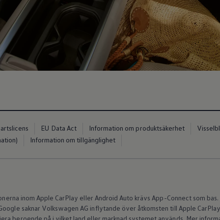
artslicens
EU Data Act
Information om produktsäkerhet
Visselb
ation)
Information om tillgänglighet
io
tionerna inom Apple CarPlay eller Android Auto krävs App-Connect som bas.
 Google saknar
Volkswagen
AG inflytande över åtkomsten till Apple CarPlay e
ra beroende på i vilket land eller marknad systemet används. Mer informat