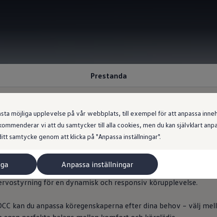
Prestanda
 möjliga upplevelse på vår webbplats, till exempel för att anpassa innehål
ommenderar vi att du samtycker till alla cookies, men du kan självklart an
e.
Oavsett.
itt samtycke genom att klicka på "Anpassa inställningar".
iga
Anpassa inställningar
första ögonkastet. Den sportiga fyrhjulsdriften levererar kraftfu
ervostyrning för en dynamisk och responsiv körupplevelse.
 DCC kan du anpassa köregenskaperna efter dina behov – välj mel