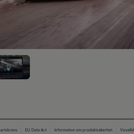
 2
io
artslicens
EU Data Act
Information om produktsäkerhet
Visselb