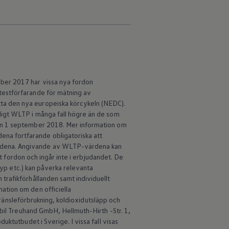
ber 2017 har vissa nya fordon
testförfarande för mätning av
ta den nya europeiska körcykeln (NEDC).
ligt WLTP i många fall högre än de som
den 1 september 2018. Mer information om
na fortfarande obligatoriska att
ärdena. Angivande av WLTP-värdena kan
lt fordon och ingår inte i erbjudandet. De
typ etc.) kan påverka relevanta
trafikförhållanden samt individuellt
ation om den officiella
 bränsleförbrukning, koldioxidutsläpp och
obil Treuhand GmbH, Hellmuth-Hirth -Str. 1,
ktutbudet i Sverige. I vissa fall visas