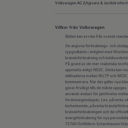
Volkswagen AG (Utgivare & Juridisk inform
ID.7
ID.7 Tourer
ID. Cross
ID. Buzz
Konceptbilar
Villkor från Volkswagen
Höjd släpvagnsvikt
Våra laddhybrider
Bilden kan avvika från svensk standa
Golf GTE
Passat eHybrid
De angivna förbruknings- och utslä
Tiguan eHybrid
typgodkänts i enlighet med Worldwid
Tayron eHybrid
bränsleförbrukning och koldioxidut
Laddning och räckvidd
På grund av de mer realistiska test
FAQ: Laddning och räckvidd
uppmätts enligt NEDC. Detta kan re
Hur betalar jag för laddning?
Vad kostar det att äga elbil?
skillnaderna mellan WLTP och NEDC 
Laddning för din elbil
kommunicera. När det gäller nya b
Karta över laddstationer
göras frivilligt tills de måste uppge
Plug & Charge
används endast för jämförelse mellan 
We Charge
fordonsegenskaper, t.ex. påverka vi
Laddboxen ID. Charger
körbeteende, påverka bränsleförbruk
Vad innebär "räckvidd enligt WLTP?"
Tekniken i elbilen
bränsleförbrukningen och de officiell
Klimatanläggning
energiförbrukning för nya personbila
Värmepump
73760 Ostfildern-Scharnhausen https:
Bromssystemet i ID.