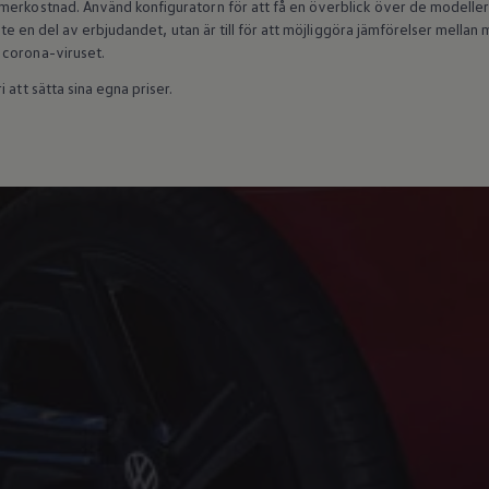
erkostnad. Använd konfiguratorn för att få en överblick över de modeller s
 inte en del av erbjudandet, utan är till för att möjliggöra jämförelser mell
 corona-viruset.
 att sätta sina egna priser.