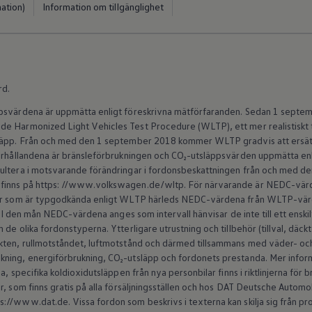
ation)
Information om tillgänglighet
rd.
ppsvärdena är uppmätta enligt föreskrivna mätförfaranden. Sedan 1 septem
e Harmonized Light Vehicles Test Procedure (WLTP), ett mer realistiskt 
släpp. Från och med den 1 september 2018 kommer WLTP gradvis att ersät
förhållandena är bränsleförbrukningen och CO₂-utsläppsvärden uppmätta en
sultera i motsvarande förändringar i fordonsbeskattningen från och med 
finns på https: //www.volkswagen.de/wltp. För närvarande är NEDC-värde
ilar som är typgodkända enligt WLTP härleds NEDC-värdena från WLTP-v
s. I den mån NEDC-värdena anges som intervall hänvisar de inte till ett enski
de olika fordonstyperna. Ytterligare utrustning och tillbehör (tillval, däck
kten, rullmotståndet, luftmotstånd och därmed tillsammans med väder- och 
ning, energiförbrukning, CO₂-utsläpp och fordonets prestanda. Mer inform
a, specifika koldioxidutsläppen från nya personbilar finns i riktlinjerna för
r, som finns gratis på alla försäljningsställen och hos DAT Deutsche Autom
//www.dat.de. Vissa fordon som beskrivs i texterna kan skilja sig från produ