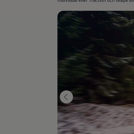
Individual eller Traction och skapa d
Däck och fälg
Delar
Originaldelar
Bytesdelar
Ekonomidelar
Classic Parts
Volkswagenkortet
Förmåner och erbjudanden
Frågor och svar
Reseförsäkring
Viktig kundinformation
Mobilitetsgaranti
Varnings- och kontrollampor
Återkallelser
2G/3G-nätet stängs ned – hur påverkas min bil
Dieselfrågan
Mjukvaruuppdatering för förbränningsbilar
Hitta serviceverkstad
myVolkswagen
Information om myVolkswagen
Hjälp med appar och digitala tjänster
Navigation Map Update
Digital Instruktionsbok
Mobilitetsgarantin
Uppdateringar för elbilar