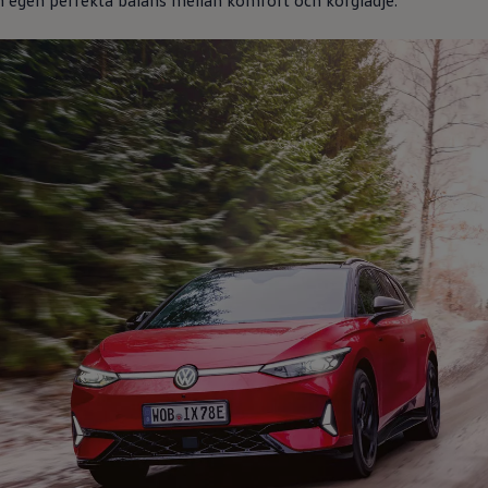
in egen perfekta balans mellan komfort och körglädje.
?