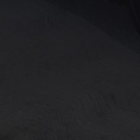
Köp tillbehör
Finansiering
Privatleasing Online
Privatleasing Online
Finansiering
Leasing
Lån
Serviceavtal & Försäkring
Volkswagen Serviceavtal
Volkswagen försäkring
Volkswagen Betalskydd
Boka provkörning
Offertförfrågan
Hitta din återförsäljare
Om Volkswagen
Juridisk information
CoC-certifikat och lista med ingredienser
Cookies
GDPR
Integritetspolicyn
Juridiskt
VSS Personuppgiftshantering
VWFS personuppgiftshantering
Jobba hos oss