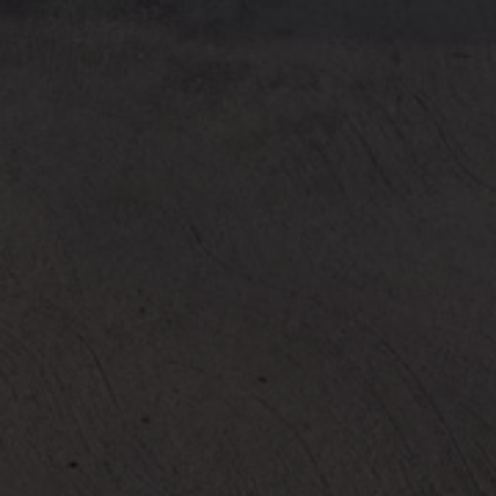
Arbeta hos våra återförsäljare
Arbeta hos Volkswagen
Pressrum
Pressmeddelanden
Presskontakt
Sponsring
Längdskidor
Skidskytte
Folkspel
Motorsport
Sveriges Olympiska Kommitté
Volkswagen eMagasin
Nyheter
Tips
Innovation
Laddning
Säkerhet
Reportage
Om magasinet
Hållbarhet
Kontakta oss
WLTP
Broschyrarkiv