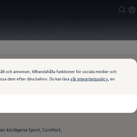
l och annonser, tillhandahålla funktioner för sociala medier och
passa dem efter dina behov. Du kan läsa
vår integritetspolicy
, en
ll prestanda, och den progressiva
lan körlägena Sport, Comfort,