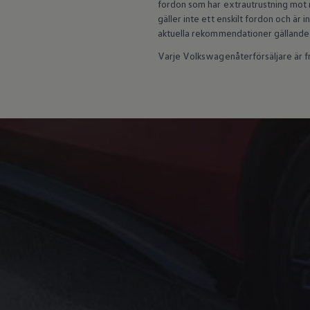
fordon som har extrautrustning mot m
Batterigaranti och underhåll
gäller inte ett enskilt fordon och är
ID. Högspänningsbatteri
aktuella rekommendationer gällande
GTX: Elektrisk prestanda
Elbilsbatteriets råvaror
Varje Volkswagenåterförsäljare är fri
Mjukvaruuppdateringar för ID.
Enkelt förklarat – så fungerar din ID.
Vanliga frågor
ID. Drivers Club
Service av elbilar
Företag
Business Lease
Företagsleasing
Personalbil
Bonus malus
TCO - Total ägandekostnad
Ordlista
Fleet Interface Data
Millån
Köpa
Bygg din bil
Erbjudanden
Boka provkörning
Vilken Volkswagen passar dig?
Offertförfrågan
Hitta din återförsäljare