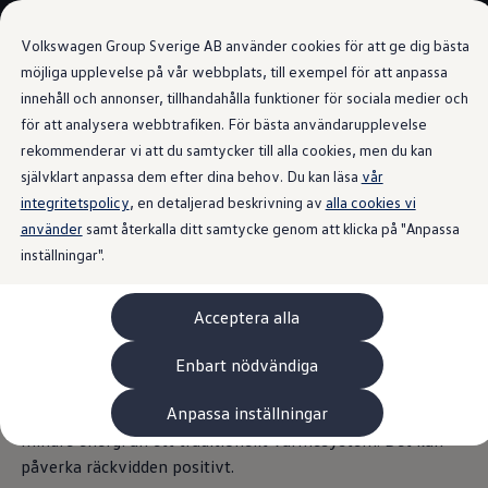
Våra bilar
Volkswagen Group Sverige AB använder cookies för att ge dig bästa
Bygg din bil
Nya bilar i lager
möjliga upplevelse på vår webbplats, till exempel för att anpassa
Golf Sportscombi
innehåll och annonser, tillhandahålla funktioner för sociala medier och
Gå till
Gå till
Pressen testar Golf Sportscombi
för att analysera webbtrafiken. För bästa användarupplevelse
huvudinnehåll
sidfot
Lär dig om våra modellversioner
Värmepump
Boka provkörning
rekommenderar vi att du samtycker till alla cookies, men du kan
Nya ID. Cross
självklart anpassa dem efter dina behov. Du kan läsa
vår
Äga
integritetspolicy
Service
, en detaljerad beskrivning av
alla cookies vi
Originalservice
använder
samt återkalla ditt samtycke genom att klicka på "Anpassa
Så
Originalservice 4+
inställningar".
Originalservice 8+
Basservice
fungerar värmepumpe
Ekonomiservice
Acceptera alla
Skadereparation
n
i en ID. 4 GTX
ServiceCam
Service av elbilar
Enbart nödvändiga
Tillbehör
Transport- och bagagelösningar
Anpassa inställningar
Den valbara värmepumpen värmer upp kupén i din ID. med
Interiör- och exteriörskydd
Underhållning och elektronik
mindre energi än ett traditionellt värmesystem. Det kan
Laddbox och laddningskablar
påverka räckvidden positivt.
Modellspecifika tillbehör