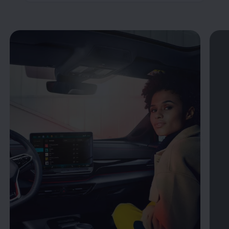
Öppna helskärmsläge