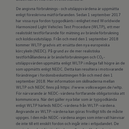
ID.7
De angivna förbruknings- och utsläppsvärdena är uppmätta
ID.7 Tourer
ID. Cross
enligt föreskrivna mätförfaranden. Sedan 1 september 2017
ID. Buzz
har vissa nya fordon typgodkänts i enlighet med Worldwide
Konceptbilar
Harmonized Light Vehicles Test Procedure (WLTP), ett mer
Höjd släpvagnsvikt
realistiskt testförfarande för mätning av bränsleförbrukning
Våra laddhybrider
och koldioxidutsläpp. Från och med den 1 september 2018
Golf GTE
kommer WLTP gradvis att ersätta den nya europeiska
Passat eHybrid
Tiguan eHybrid
körcykeln (NEDC). På grund av de mer realistiska
Tayron eHybrid
testförhållandena är bränsleförbrukningen och CO₂-
Laddning och räckvidd
utsläppsvärden uppmätta enligt WLTP i många fall högre än de
FAQ: Laddning och räckvidd
som uppmätts enligt NEDC. Detta kan resultera i motsvarande
Hur betalar jag för laddning?
förändringar i fordonsbeskattningen från och med den 1
Vad kostar det att äga elbil?
september 2018. Mer information om skillnaderna mellan
Laddning för din elbil
Karta över laddstationer
WLTP och NEDC finns på https: //www.volkswagen.de/wltp.
Plug & Charge
För närvarande är NEDC-värdena fortfarande obligatoriska att
We Charge
kommunicera. När det gäller nya bilar som är typgodkända
Laddboxen ID. Charger
enligt WLTP härleds NEDC-värdena från WLTP-värdena.
Vad innebär "räckvidd enligt WLTP?"
Angivande av WLTP-värdena kan göras frivilligt tills de måste
Tekniken i elbilen
uppges. I den mån NEDC-värdena anges som intervall hänvisar
Klimatanläggning
Värmepump
de inte till ett enskilt fordon och ingår inte i erbjudandet. De
Bromssystemet i ID.