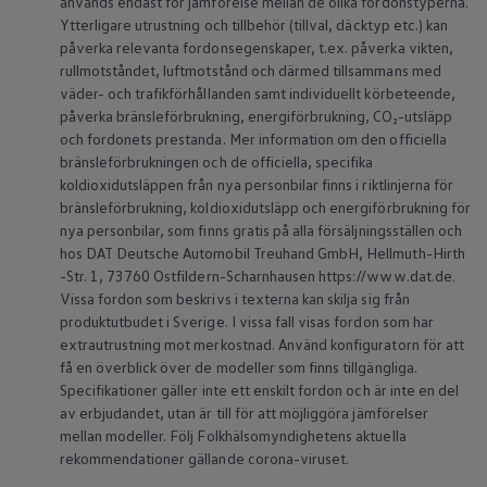
används endast för jämförelse mellan de olika fordonstyperna.
Batterigaranti och underhåll
Ytterligare utrustning och tillbehör (tillval, däcktyp etc.) kan
ID. Högspänningsbatteri
påverka relevanta fordonsegenskaper, t.ex. påverka vikten,
GTX: Elektrisk prestanda
rullmotståndet, luftmotstånd och därmed tillsammans med
Elbilsbatteriets råvaror
väder- och trafikförhållanden samt individuellt körbeteende,
Mjukvaruuppdateringar för ID.
Enkelt förklarat – så fungerar din ID.
påverka bränsleförbrukning, energiförbrukning, CO₂-utsläpp
Vanliga frågor
och fordonets prestanda. Mer information om den officiella
ID. Drivers Club
bränsleförbrukningen och de officiella, specifika
Service av elbilar
koldioxidutsläppen från nya personbilar finns i riktlinjerna för
Företag
bränsleförbrukning, koldioxidutsläpp och energiförbrukning för
Business Lease
nya personbilar, som finns gratis på alla försäljningsställen och
Företagsleasing
Personalbil
hos DAT Deutsche Automobil Treuhand GmbH, Hellmuth-Hirth
Bonus malus
-Str. 1, 73760 Ostfildern-Scharnhausen https://www.dat.de.
TCO - Total ägandekostnad
Vissa fordon som beskrivs i texterna kan skilja sig från
Ordlista
produktutbudet i Sverige. I vissa fall visas fordon som har
Fleet Interface Data
extrautrustning mot merkostnad. Använd konfiguratorn för att
Millån
få en överblick över de modeller som finns tillgängliga.
Köpa
Bygg din bil
Specifikationer gäller inte ett enskilt fordon och är inte en del
Erbjudanden
av erbjudandet, utan är till för att möjliggöra jämförelser
Boka provkörning
mellan modeller. Följ Folkhälsomyndighetens aktuella
Vilken Volkswagen passar dig?
rekommendationer gällande corona-viruset.
Offertförfrågan
Hitta din återförsäljare