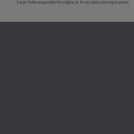
Varje Volkswagenåterförsäljare är fri att sätta sina egna priser.
Köp tillbehör
Finansiering
Privatleasing Online
Privatleasing Online
Finansiering
Leasing
Lån
Serviceavtal & Försäkring
Volkswagen Serviceavtal
Volkswagen försäkring
Volkswagen Betalskydd
Boka provkörning
Offertförfrågan
Hitta din återförsäljare
Om Volkswagen
Juridisk information
CoC-certifikat och lista med ingredienser
Cookies
GDPR
Integritetspolicyn
Juridiskt
VSS Personuppgiftshantering
VWFS personuppgiftshantering
Jobba hos oss