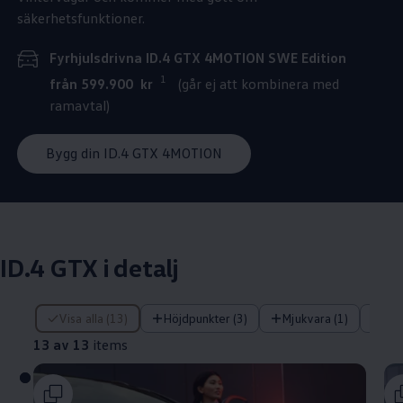
säkerhetsfunktioner.
Fyrhjulsdrivna ID.4 GTX 4MOTION SWE Edition
1
från 599.900 kr
(går ej att kombinera med
ramavtal)
Bygg din ID.4 GTX 4MOTION
ID.4 GTX i detalj
13 av 13 items
Visa alla (13)
Höjdpunkter (3)
Mjukvara (1)
Tek
13 av 13
items