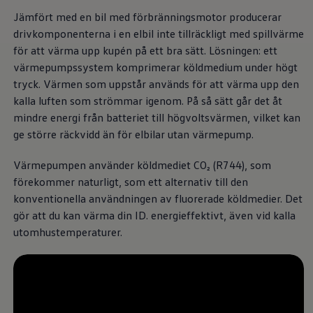
Däck och fälg
Jämfört med en bil med förbränningsmotor producerar
Delar
Originaldelar
drivkomponenterna i en elbil inte tillräckligt med spillvärme
Bytesdelar
för att värma upp kupén på ett bra sätt. Lösningen: ett
Ekonomidelar
värmepumpssystem komprimerar köldmedium under högt
Classic Parts
Volkswagenkortet
tryck. Värmen som uppstår används för att värma upp den
Förmåner och erbjudanden
kalla luften som strömmar igenom. På så sätt går det åt
Frågor och svar
mindre energi från batteriet till högvoltsvärmen, vilket kan
Reseförsäkring
Viktig kundinformation
ge större räckvidd än för elbilar utan värmepump.
Mobilitetsgaranti
Varnings- och kontrollampor
Värmepumpen använder köldmediet CO₂ (R744), som
Återkallelser
förekommer naturligt, som ett alternativ till den
2G/3G-nätet stängs ned – hur påverkas min bil
Dieselfrågan
konventionella användningen av fluorerade köldmedier. Det
Mjukvaruuppdatering för förbränningsbilar
gör att du kan värma din ID. energieffektivt, även vid kalla
Hitta serviceverkstad
utomhustemperaturer.
myVolkswagen
Information om myVolkswagen
Hjälp med appar och digitala tjänster
Navigation Map Update
Digital Instruktionsbok
Mobilitetsgarantin
Uppdateringar för elbilar