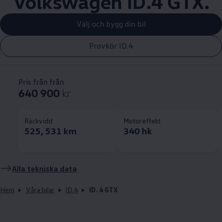
Volkswagen
ID.4 GTX.
Välj och bygg din bil
Provkör ID.4
Pris från från
640 900
kr
Räckvidd
Motoreffekt
525, 531 km
340 hk
Alla tekniska data
Hem
Våra bilar
ID.4
ID. 4 GTX