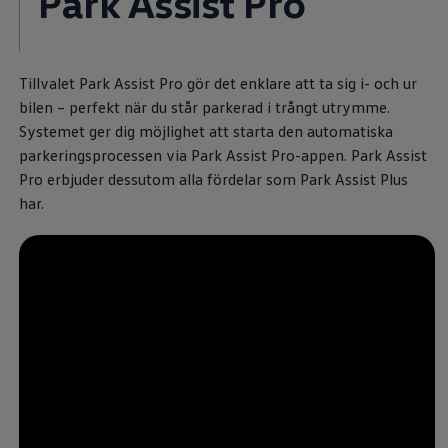
Park Assist Pro
Batterigaranti och underhåll
ID. Högspänningsbatteri
GTX: Elektrisk prestanda
Elbilsbatteriets råvaror
Tillvalet Park Assist Pro gör det enklare att ta sig i- och ur
Mjukvaruuppdateringar för ID.
Enkelt förklarat – så fungerar din ID.
bilen – perfekt när du står parkerad i trångt utrymme.
Vanliga frågor
Systemet ger dig möjlighet att starta den automatiska
ID. Drivers Club
parkeringsprocessen via Park Assist Pro-appen. Park Assist
Service av elbilar
Företag
Pro erbjuder dessutom alla fördelar som Park Assist Plus
Business Lease
har.
Företagsleasing
Personalbil
Bonus malus
TCO - Total ägandekostnad
Ordlista
Fleet Interface Data
Millån
Köpa
Bygg din bil
Erbjudanden
Boka provkörning
Vilken Volkswagen passar dig?
Offertförfrågan
--:--
Hitta din återförsäljare