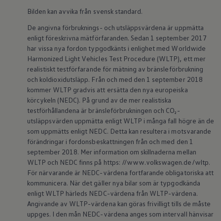
Bilden kan avvika från svensk standard.
De angivna förbruknings- och utsläppsvärdena är uppmätta
enligt föreskrivna mätförfaranden. Sedan 1 september 2017
har vissa nya fordon typgodkänts i enlighet med Worldwide
Harmonized Light Vehicles Test Procedure (WLTP), ett mer
realistiskt testförfarande för mätning av bränsleförbrukning
och koldioxidutsläpp. Från och med den 1 september 2018
kommer WLTP gradvis att ersätta den nya europeiska
körcykeln (NEDC). På grund av de mer realistiska
testförhållandena är bränsleförbrukningen och CO₂-
utsläppsvärden uppmätta enligt WLTP i många fall högre än de
som uppmätts enligt NEDC. Detta kan resultera i motsvarande
förändringar i fordonsbeskattningen från och med den 1
september 2018. Mer information om skillnaderna mellan
WLTP och NEDC finns på https: //www.volkswagen.de/wltp.
För närvarande är NEDC-värdena fortfarande obligatoriska att
kommunicera. När det gäller nya bilar som är typgodkända
enligt WLTP härleds NEDC-värdena från WLTP-värdena.
Angivande av WLTP-värdena kan göras frivilligt tills de måste
uppges. I den mån NEDC-värdena anges som intervall hänvisar