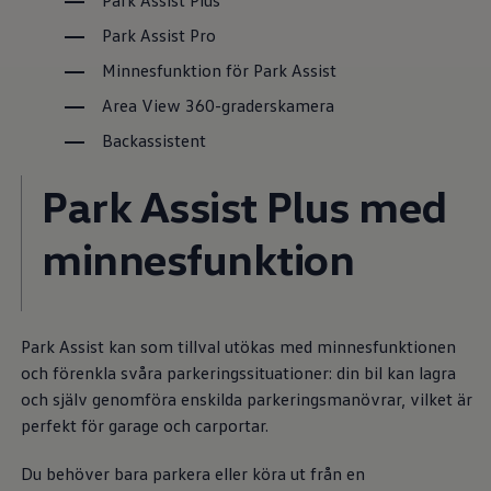
Park Assist Plus
Däck och fälg
Delar
Park Assist Pro
Originaldelar
Bytesdelar
Minnesfunktion för Park Assist
Ekonomidelar
Area View 360-graderskamera
Classic Parts
Volkswagenkortet
Backassistent
Förmåner och erbjudanden
Frågor och svar
Reseförsäkring
Park Assist Plus med
Viktig kundinformation
Mobilitetsgaranti
minnesfunktion
Varnings- och kontrollampor
Återkallelser
2G/3G-nätet stängs ned – hur påverkas min bil
Dieselfrågan
Mjukvaruuppdatering för förbränningsbilar
Hitta serviceverkstad
Park Assist kan som tillval utökas med minnesfunktionen
myVolkswagen
och förenkla svåra parkeringssituationer: din bil kan lagra
Information om myVolkswagen
och själv genomföra enskilda parkeringsmanövrar, vilket är
Hjälp med appar och digitala tjänster
Navigation Map Update
perfekt för garage och carportar.
Digital Instruktionsbok
Mobilitetsgarantin
Du behöver bara parkera eller köra ut från en
Uppdateringar för elbilar