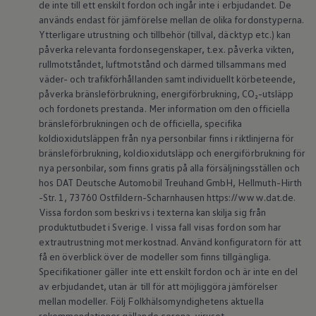
de inte till ett enskilt fordon och ingår inte i erbjudandet. De
används endast för jämförelse mellan de olika fordonstyperna.
Ytterligare utrustning och tillbehör (tillval, däcktyp etc.) kan
påverka relevanta fordonsegenskaper, t.ex. påverka vikten,
rullmotståndet, luftmotstånd och därmed tillsammans med
väder- och trafikförhållanden samt individuellt körbeteende,
påverka bränsleförbrukning, energiförbrukning, CO₂-utsläpp
och fordonets prestanda. Mer information om den officiella
bränsleförbrukningen och de officiella, specifika
koldioxidutsläppen från nya personbilar finns i riktlinjerna för
bränsleförbrukning, koldioxidutsläpp och energiförbrukning för
nya personbilar, som finns gratis på alla försäljningsställen och
hos DAT Deutsche Automobil Treuhand GmbH, Hellmuth-Hirth
-Str. 1, 73760 Ostfildern-Scharnhausen https://www.dat.de.
Vissa fordon som beskrivs i texterna kan skilja sig från
produktutbudet i Sverige. I vissa fall visas fordon som har
extrautrustning mot merkostnad. Använd konfiguratorn för att
få en överblick över de modeller som finns tillgängliga.
Specifikationer gäller inte ett enskilt fordon och är inte en del
av erbjudandet, utan är till för att möjliggöra jämförelser
mellan modeller. Följ Folkhälsomyndighetens aktuella
rekommendationer gällande corona-viruset.