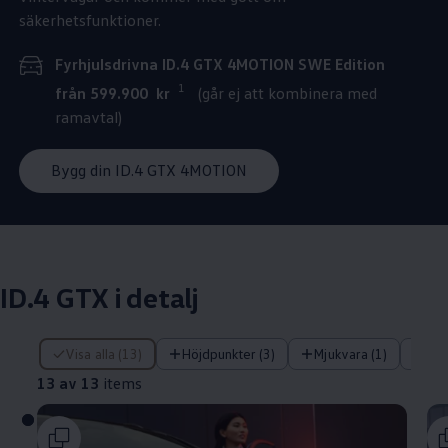
säkerhetsfunktioner.
Fyrhjulsdrivna ID.4 GTX 4MOTION SWE Edition
1
från 599.900 kr
(går ej att kombinera med
ramavtal)
Bygg din ID.4 GTX 4MOTION
ID.4 GTX i detalj
13 av 13 items
Visa alla (13)
Höjdpunkter (3)
Mjukvara (1)
Tek
13 av 13
items