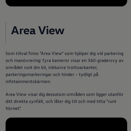
återstående tid, --:--
Köp tillbehör
Finansiering
Privatleasing Online
Privatleasing Online
Area View
Finansiering
Leasing
Lån
Serviceavtal & Försäkring
Volkswagen Serviceavtal
Volkswagen försäkring
Som tillval finns "Area View" som hjälper dig vid parkering
Volkswagen Betalskydd
och manövrering: fyra kameror visar en 360-gradersvy av
Boka provkörning
området runt din bil, inklusive trottoarkanter,
Offertförfrågan
Hitta din återförsäljare
parkeringsmarkeringar och hinder – tydligt på
Om Volkswagen
infotainmentskärmen.
Juridisk information
CoC-certifikat och lista med ingredienser
Area View visar dig dessutom områden som ligger utanför
Cookies
GDPR
ditt direkta synfält, och låter dig till och med titta "runt
Integritetspolicyn
hörnet".
Juridiskt
VSS Personuppgiftshantering
VWFS personuppgiftshantering
Jobba hos oss