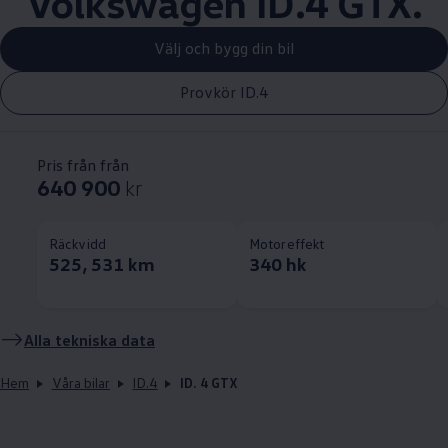
Volkswagen
ID.4 GTX.
Välj och bygg din bil
Provkör ID.4
Pris från från
640 900
kr
Räckvidd
Motoreffekt
525, 531 km
340 hk
Alla tekniska data
Hem
Våra bilar
ID.4
ID. 4 GTX