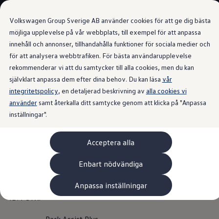
Våra bilar
Volkswagen Group Sverige AB använder cookies för att ge dig bästa
Bygg din bil
Nya bilar i lager
möjliga upplevelse på vår webbplats, till exempel för att anpassa
Golf Sportscombi
innehåll och annonser, tillhandahålla funktioner för sociala medier och
Gå till
Gå till
Pressen testar Golf Sportscombi
för att analysera webbtrafiken. För bästa användarupplevelse
huvudinnehåll
sidfot
Lär dig om våra modellversioner
Parkeringsassistanssystem
Boka provkörning
rekommenderar vi att du samtycker till alla cookies, men du kan
Nya ID. Cross
självklart anpassa dem efter dina behov. Du kan läsa
vår
Äga
integritetspolicy
Service
, en detaljerad beskrivning av
alla cookies vi
Originalservice
använder
samt återkalla ditt samtycke genom att klicka på "Anpassa
Överblick över
Originalservice 4+
inställningar".
Originalservice 8+
Basservice
parkeringssystem för
Ekonomiservice
Acceptera alla
Skadereparation
ID.4 GTX
ServiceCam
Service av elbilar
Enbart nödvändiga
Tillbehör
Transport- och bagagelösningar
Anpassa inställningar
Följande parkeringsassistanssystem finns tillgängliga för
Interiör- och exteriörskydd
Underhållning och elektronik
ID.4 GTX:
Laddbox och laddningskablar
Modellspecifika tillbehör