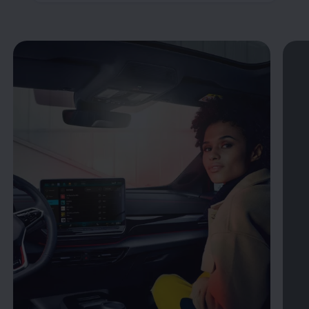
Öppna helskärmsläge