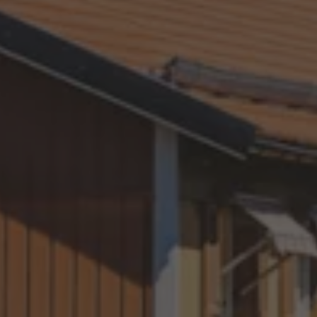
ID.7
ID.7 Tourer
ID. Cross
ID. Buzz
Konceptbilar
Höjd släpvagnsvikt
Våra laddhybrider
Golf GTE
Passat eHybrid
Tiguan eHybrid
Tayron eHybrid
Laddning och räckvidd
FAQ: Laddning och räckvidd
Hur betalar jag för laddning?
Vad kostar det att äga elbil?
Laddning för din elbil
Karta över laddstationer
Plug & Charge
We Charge
Laddboxen ID. Charger
Vad innebär "räckvidd enligt WLTP?"
Tekniken i elbilen
Klimatanläggning
Värmepump
Bromssystemet i ID.