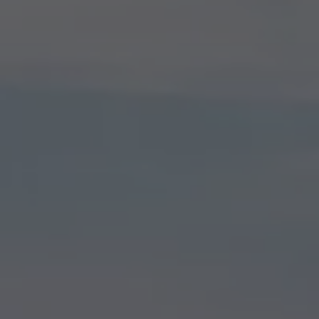
Däck och fälg
Delar
Originaldelar
Bytesdelar
Ekonomidelar
Classic Parts
Volkswagenkortet
Förmåner och erbjudanden
Frågor och svar
Reseförsäkring
Viktig kundinformation
Mobilitetsgaranti
Varnings- och kontrollampor
Återkallelser
2G/3G-nätet stängs ned – hur påverkas min bil
Dieselfrågan
Mjukvaruuppdatering för förbränningsbilar
Hitta serviceverkstad
myVolkswagen
Information om myVolkswagen
Hjälp med appar och digitala tjänster
Navigation Map Update
Digital Instruktionsbok
Mobilitetsgarantin
Uppdateringar för elbilar