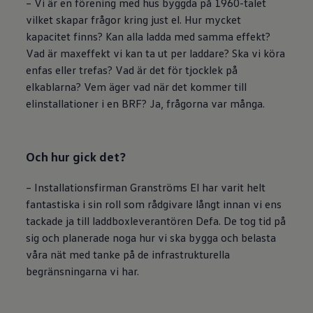
– Vi är en förening med hus byggda på 1960-talet
vilket skapar frågor kring just el. Hur mycket
kapacitet finns? Kan alla ladda med samma effekt?
Vad är maxeffekt vi kan ta ut per laddare? Ska vi köra
enfas eller trefas? Vad är det för tjocklek på
elkablarna? Vem äger vad när det kommer till
elinstallationer i en BRF? Ja, frågorna var många.
Och hur gick det?
– Installationsfirman Granströms El har varit helt
fantastiska i sin roll som rådgivare långt innan vi ens
tackade ja till laddboxleverantören Defa. De tog tid på
sig och planerade noga hur vi ska bygga och belasta
våra nät med tanke på de infrastrukturella
begränsningarna vi har.