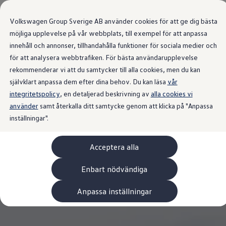
Våra bilar
Volkswagen Group Sverige AB använder cookies för att ge dig bästa
Bygg din bil
Nya bilar i lager
möjliga upplevelse på vår webbplats, till exempel för att anpassa
Golf Sportscombi
innehåll och annonser, tillhandahålla funktioner för sociala medier och
Gå till
Gå till
Pressen testar Golf Sportscombi
för att analysera webbtrafiken. För bästa användarupplevelse
huvudinnehåll
sidfot
Lär dig om våra modellversioner
Boka provkörning
rekommenderar vi att du samtycker till alla cookies, men du kan
Nya ID. Cross
självklart anpassa dem efter dina behov. Du kan läsa
vår
Äga
integritetspolicy
Service
, en detaljerad beskrivning av
alla cookies vi
Originalservice
använder
samt återkalla ditt samtycke genom att klicka på "Anpassa
Originalservice 4+
inställningar".
Originalservice 8+
Basservice
Ekonomiservice
Acceptera alla
Skadereparation
ServiceCam
Service av elbilar
Enbart nödvändiga
Tillbehör
Transport- och bagagelösningar
Anpassa inställningar
Interiör- och exteriörskydd
Underhållning och elektronik
Laddbox och laddningskablar
Modellspecifika tillbehör