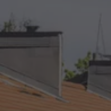
Kartuppdateringar
Uppdateringar för förbränningsbilar
Broschyrarkiv
Förarassistans
Farthållare & ACC
Front-, Lane- & Side Assist
Körprofil
Park Assist & parkeringssensorer
Parkeringsbroms
Sign Assist
Traffic Jam Assist
Trailer Assist
IQ.Drive
Ordlista
Digitala extrafunktioner
Hitta tjänster för din modell
Volkswagen-appar, inloggning och shoppen
Koppla ihop mobilen och bilen
Uppdateringar för programvara, kartor och rad
We Charge
Elbilar
Våra elbilar
ID. Polo
ID.3
ID.4