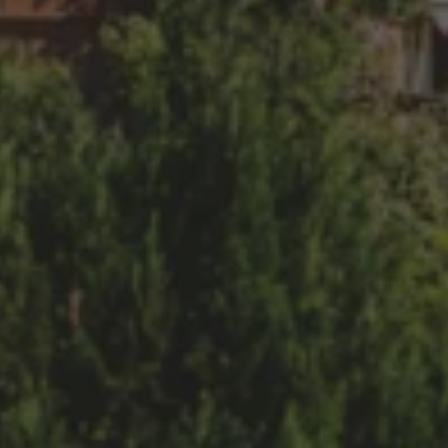
Köp tillbehör
Finansiering
Privatleasing Online
Privatleasing Online
Finansiering
Leasing
Lån
Serviceavtal & Försäkring
Volkswagen Serviceavtal
Volkswagen försäkring
Volkswagen Betalskydd
Boka provkörning
Offertförfrågan
Hitta din återförsäljare
Om Volkswagen
Juridisk information
CoC-certifikat och lista med ingredienser
Cookies
GDPR
Integritetspolicyn
Juridiskt
VSS Personuppgiftshantering
VWFS personuppgiftshantering
Jobba hos oss