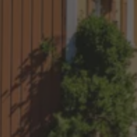
Batterigaranti och underhåll
ID. Högspänningsbatteri
GTX: Elektrisk prestanda
Elbilsbatteriets råvaror
Mjukvaruuppdateringar för ID.
Enkelt förklarat – så fungerar din ID.
Vanliga frågor
ID. Drivers Club
Service av elbilar
Företag
Business Lease
Företagsleasing
Personalbil
Bonus malus
TCO - Total ägandekostnad
Ordlista
Fleet Interface Data
Millån
Köpa
Bygg din bil
Erbjudanden
Boka provkörning
Vilken Volkswagen passar dig?
Offertförfrågan
Hitta din återförsäljare