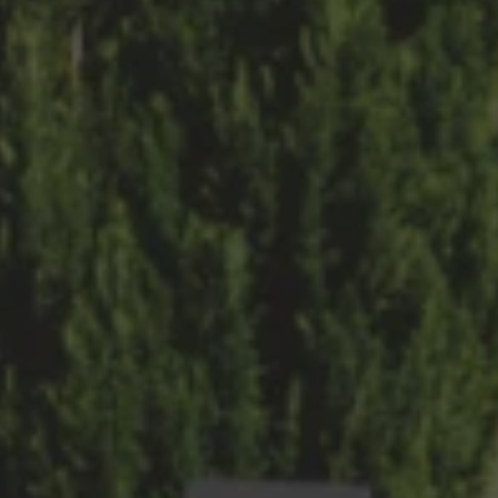
Arbeta hos våra återförsäljare
Arbeta hos Volkswagen
Pressrum
Pressmeddelanden
Presskontakt
Sponsring
Längdskidor
Skidskytte
Folkspel
Motorsport
Sveriges Olympiska Kommitté
Volkswagen eMagasin
Nyheter
Tips
Innovation
Laddning
Säkerhet
Reportage
Om magasinet
Hållbarhet
Kontakta oss
WLTP
Broschyrarkiv