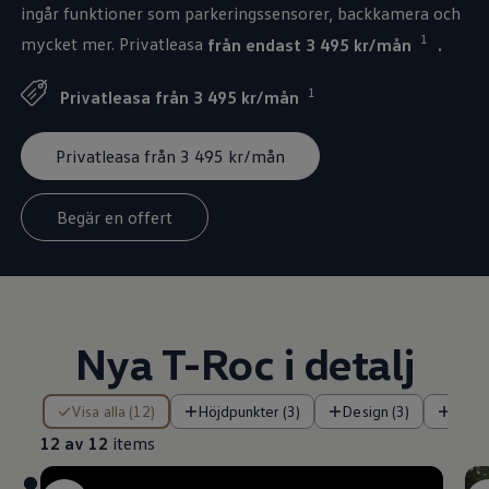
ingår funktioner som parkeringssensorer, backkamera och
1
mycket mer. Privatleasa
från endast 3 495 kr/mån
.
1
Privatleasa från 3 495 kr/mån
Privatleasa från 3 495 kr/mån
Begär en offert
Nya T-Roc i detalj
12 av 12 items
Visa alla (12)
Höjdpunkter (3)
Design (3)
Tekni
12 av 12
items