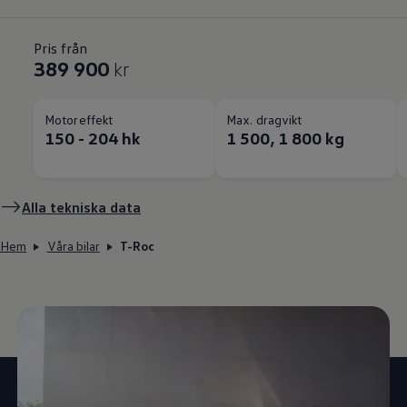
Pris från
389 900
kr
Motoreffekt
Max. dragvikt
150 - 204 hk
1 500, 1 800 kg
Alla tekniska data
Hem
Våra bilar
T-Roc