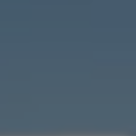
Arbeta hos våra återförsäljare
Arbeta hos Volkswagen
Pressrum
Pressmeddelanden
Presskontakt
Sponsring
Längdskidor
Skidskytte
Folkspel
Motorsport
Sveriges Olympiska Kommitté
Volkswagen eMagasin
Nyheter
Tips
Innovation
Laddning
Säkerhet
Reportage
Om magasinet
Hållbarhet
Kontakta oss
WLTP
Broschyrarkiv