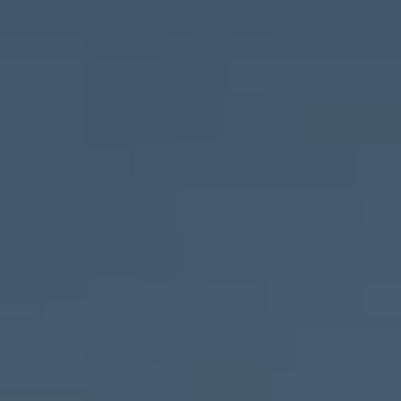
Köp tillbehör
Finansiering
Privatleasing Online
Privatleasing Online
Finansiering
Leasing
Lån
Serviceavtal & Försäkring
Volkswagen Serviceavtal
Volkswagen försäkring
Volkswagen Betalskydd
Boka provkörning
Offertförfrågan
Hitta din återförsäljare
Om Volkswagen
Juridisk information
CoC-certifikat och lista med ingredienser
Cookies
GDPR
Integritetspolicyn
Juridiskt
VSS Personuppgiftshantering
VWFS personuppgiftshantering
Jobba hos oss