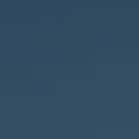
Kartuppdateringar
Uppdateringar för förbränningsbilar
Broschyrarkiv
Förarassistans
Farthållare & ACC
Front-, Lane- & Side Assist
Körprofil
Park Assist & parkeringssensorer
Parkeringsbroms
Sign Assist
Traffic Jam Assist
Trailer Assist
IQ.Drive
Ordlista
Digitala extrafunktioner
Hitta tjänster för din modell
Volkswagen-appar, inloggning och shoppen
Koppla ihop mobilen och bilen
Uppdateringar för programvara, kartor och rad
We Charge
Elbilar
Våra elbilar
ID. Polo
ID.3
ID.4