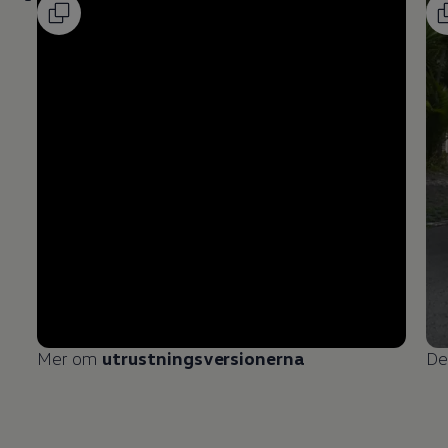
Mer om
utrustningsversionerna
De