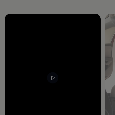
Öppna helskärmsläge