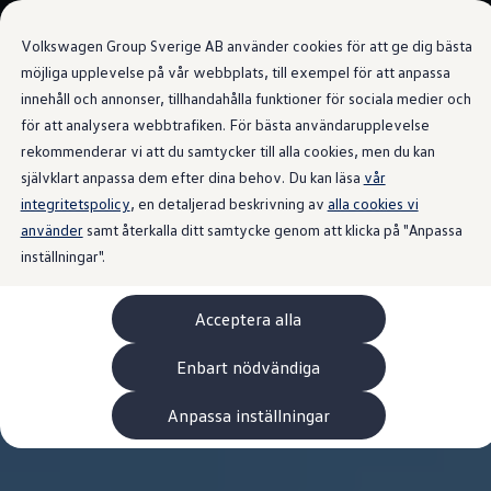
Våra bilar
Volkswagen Group Sverige AB använder cookies för att ge dig bästa
Bygg din bil
Nya bilar i lager
möjliga upplevelse på vår webbplats, till exempel för att anpassa
Golf Sportscombi
innehåll och annonser, tillhandahålla funktioner för sociala medier och
Gå till
Gå till
Pressen testar Golf Sportscombi
för att analysera webbtrafiken. För bästa användarupplevelse
huvudinnehåll
sidfot
Lär dig om våra modellversioner
Boka provkörning
rekommenderar vi att du samtycker till alla cookies, men du kan
Nya ID. Cross
självklart anpassa dem efter dina behov. Du kan läsa
vår
Äga
integritetspolicy
Service
, en detaljerad beskrivning av
alla cookies vi
Originalservice
använder
samt återkalla ditt samtycke genom att klicka på "Anpassa
Originalservice 4+
inställningar".
Originalservice 8+
Basservice
Ekonomiservice
Acceptera alla
Skadereparation
ServiceCam
Service av elbilar
Enbart nödvändiga
Tillbehör
Transport- och bagagelösningar
Anpassa inställningar
Interiör- och exteriörskydd
Underhållning och elektronik
Laddbox och laddningskablar
Modellspecifika tillbehör