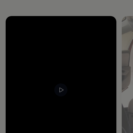
Öppna helskärmsläge