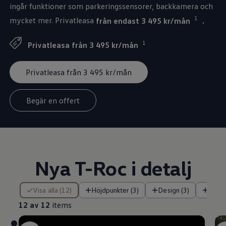
ingår funktioner som parkeringssensorer, backkamera och
1
mycket mer. Privatleasa
från endast 3 495 kr/mån
.
1
Privatleasa från 3 495 kr/mån
Privatleasa från 3 495 kr/mån
Begär en offert
Nya T-Roc i detalj
12 av 12 items
Visa alla (12)
Höjdpunkter (3)
Design (3)
Tekni
12 av 12
items