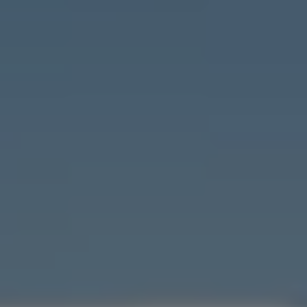
Arbeta hos våra återförsäljare
Arbeta hos Volkswagen
Pressrum
Pressmeddelanden
Presskontakt
Sponsring
Längdskidor
Skidskytte
Folkspel
Motorsport
Sveriges Olympiska Kommitté
Volkswagen eMagasin
Nyheter
Tips
Innovation
Laddning
Säkerhet
Reportage
Om magasinet
Hållbarhet
Kontakta oss
WLTP
Broschyrarkiv