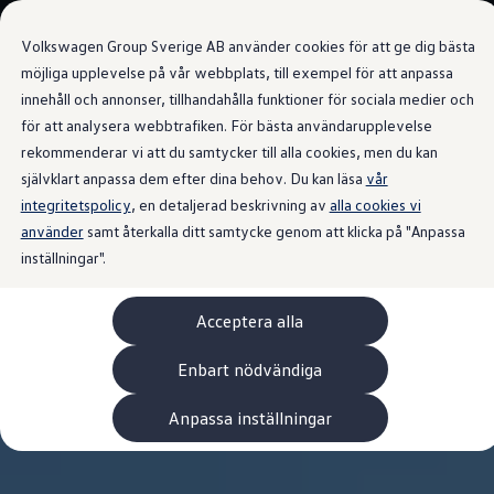
Våra bilar
Volkswagen Group Sverige AB använder cookies för att ge dig bästa
Bygg din bil
Nya bilar i lager
möjliga upplevelse på vår webbplats, till exempel för att anpassa
Golf Sportscombi
innehåll och annonser, tillhandahålla funktioner för sociala medier och
Gå till
Gå till
Pressen testar Golf Sportscombi
för att analysera webbtrafiken. För bästa användarupplevelse
huvudinnehåll
sidfot
Lär dig om våra modellversioner
Boka provkörning
rekommenderar vi att du samtycker till alla cookies, men du kan
Nya ID. Cross
självklart anpassa dem efter dina behov. Du kan läsa
vår
Äga
integritetspolicy
Service
, en detaljerad beskrivning av
alla cookies vi
Originalservice
använder
samt återkalla ditt samtycke genom att klicka på "Anpassa
Originalservice 4+
inställningar".
Originalservice 8+
Basservice
Ekonomiservice
Acceptera alla
Skadereparation
ServiceCam
Service av elbilar
Enbart nödvändiga
Tillbehör
Transport- och bagagelösningar
Anpassa inställningar
Interiör- och exteriörskydd
Underhållning och elektronik
Laddbox och laddningskablar
Modellspecifika tillbehör