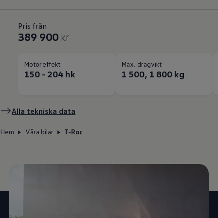
Pris från
389 900
kr
Motoreffekt
Max. dragvikt
150 - 204 hk
1 500, 1 800 kg
Alla tekniska data
Hem
Våra bilar
T-Roc