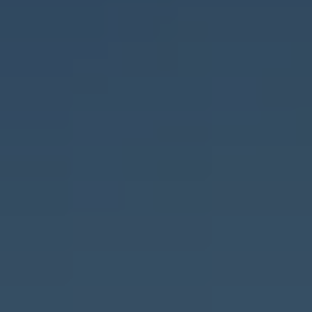
Kartuppdateringar
Uppdateringar för förbränningsbilar
Broschyrarkiv
Förarassistans
Farthållare & ACC
Front-, Lane- & Side Assist
Körprofil
Park Assist & parkeringssensorer
Parkeringsbroms
Sign Assist
Traffic Jam Assist
Trailer Assist
IQ.Drive
Ordlista
Digitala extrafunktioner
Hitta tjänster för din modell
Volkswagen-appar, inloggning och shoppen
Koppla ihop mobilen och bilen
Uppdateringar för programvara, kartor och rad
We Charge
Elbilar
Våra elbilar
ID. Polo
ID.3
ID.4