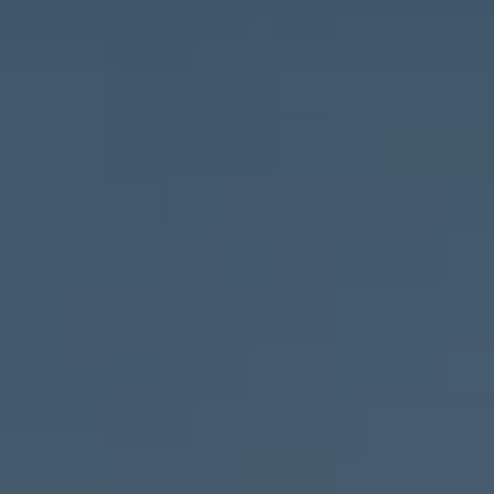
Köp tillbehör
Finansiering
Privatleasing Online
Privatleasing Online
Finansiering
Leasing
Lån
Serviceavtal & Försäkring
Volkswagen Serviceavtal
Volkswagen försäkring
Volkswagen Betalskydd
Boka provkörning
Offertförfrågan
Hitta din återförsäljare
Om Volkswagen
Juridisk information
CoC-certifikat och lista med ingredienser
Cookies
GDPR
Integritetspolicyn
Juridiskt
VSS Personuppgiftshantering
VWFS personuppgiftshantering
Jobba hos oss