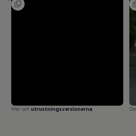
Mer om
utrustningsversionerna
De