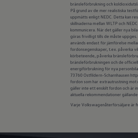
ID.7
bränsleförbrukning och koldioxidut
ID.7 Tourer
På grund av de mer realistiska test
ID. Cross
uppmätts enligt NEDC. Detta kan re
ID. Buzz
skillnaderna mellan WLTP och NEDC 
Konceptbilar
kommunicera. När det gäller nya b
Höjd släpvagnsvikt
göras frivilligt tills de måste uppge
Våra laddhybrider
Golf GTE
används endast för jämförelse mellan 
Passat eHybrid
fordonsegenskaper, t.ex. påverka vi
Tiguan eHybrid
körbeteende, påverka bränsleförbruk
Tayron eHybrid
bränsleförbrukningen och de officiell
Laddning och räckvidd
energiförbrukning för nya personbila
FAQ: Laddning och räckvidd
73760 Ostfildern-Scharnhausen https:
Hur betalar jag för laddning?
Vad kostar det att äga elbil?
fordon som har extrautrustning mot m
Laddning för din elbil
gäller inte ett enskilt fordon och är
Karta över laddstationer
aktuella rekommendationer gällande
Plug & Charge
We Charge
Varje Volkswagenåterförsäljare är fri
Laddboxen ID. Charger
Vad innebär "räckvidd enligt WLTP?"
Tekniken i elbilen
Klimatanläggning
Värmepump
Bromssystemet i ID.