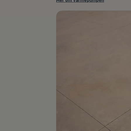
Mer om värmepumpen
Däck och fälg
Delar
Originaldelar
Bytesdelar
Ekonomidelar
Classic Parts
Volkswagenkortet
Förmåner och erbjudanden
Frågor och svar
Reseförsäkring
Viktig kundinformation
Mobilitetsgaranti
Varnings- och kontrollampor
Återkallelser
2G/3G-nätet stängs ned – hur påverkas min bil
Dieselfrågan
Mjukvaruuppdatering för förbränningsbilar
Hitta serviceverkstad
myVolkswagen
Information om myVolkswagen
Hjälp med appar och digitala tjänster
Navigation Map Update
Digital Instruktionsbok
Mobilitetsgarantin
Uppdateringar för elbilar