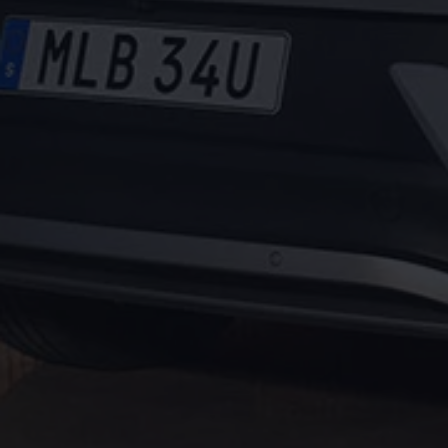
Batterigaranti och underhåll
ID. Högspänningsbatteri
GTX: Elektrisk prestanda
Elbilsbatteriets råvaror
Mjukvaruuppdateringar för ID.
Enkelt förklarat – så fungerar din ID.
Vanliga frågor
ID. Drivers Club
Service av elbilar
Företag
Business Lease
Företagsleasing
Personalbil
Bonus malus
TCO - Total ägandekostnad
Ordlista
Fleet Interface Data
Millån
Köpa
Bygg din bil
Erbjudanden
Boka provkörning
Vilken Volkswagen passar dig?
Offertförfrågan
Hitta din återförsäljare