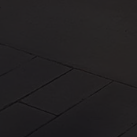
Arbeta hos våra återförsäljare
Arbeta hos Volkswagen
Pressrum
Pressmeddelanden
Presskontakt
Sponsring
Längdskidor
Skidskytte
Folkspel
Motorsport
Sveriges Olympiska Kommitté
Volkswagen eMagasin
Nyheter
Tips
Innovation
Laddning
Säkerhet
Reportage
Om magasinet
Hållbarhet
Kontakta oss
WLTP
Broschyrarkiv