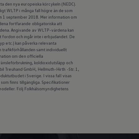
ta den nya europeiska körcykeln (NEDC).
ligt WLTP i många fall högre än de som
den 1 september 2018. Mer information om
na fortfarande obligatoriska att
ärdena. Angivande av WLTP-värdena kan
lt fordon och ingår inte i erbjudandet. De
typ etc.) kan påverka relevanta
trafikförhållanden samt individuellt
ation om den officiella
 bränsleförbrukning, koldioxidutsläpp och
obil Treuhand GmbH, Hellmuth-Hirth -Str. 1,
ktutbudet i Sverige. I vissa fall visas
om finns tillgängliga. Specifikationer
an modeller. Följ Folkhälsomyndighetens