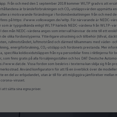
släpp. Från och med den 1 september 2018 kommer WLTP gradvis att ersät
förhållandena är bränsleförbrukningen och CO₂-utsläppsvärden uppmätta en
sultera i motsvarande förändringar i fordonsbeskattningen från och med 
finns på https: //www.volkswagen.de/wltp. För närvarande är NEDC-värde
ilar som är typgodkända enligt WLTP härleds NEDC-värdena från WLTP-v
s. I den mån NEDC-värdena anges som intervall hänvisar de inte till ett enski
de olika fordonstyperna. Ytterligare utrustning och tillbehör (tillval, däck
kten, rullmotståndet, luftmotstånd och därmed tillsammans med väder- och 
ning, energiförbrukning, CO₂-utsläpp och fordonets prestanda. Mer inform
a, specifika koldioxidutsläppen från nya personbilar finns i riktlinjerna för
r, som finns gratis på alla försäljningsställen och hos DAT Deutsche Autom
//www.dat.de. Vissa fordon som beskrivs i texterna kan skilja sig från produ
erkostnad. Använd konfiguratorn för att få en överblick över de modeller s
 inte en del av erbjudandet, utan är till för att möjliggöra jämförelser mell
 corona-viruset.
 att sätta sina egna priser.