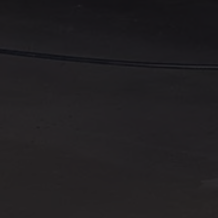
Köp tillbehör
Finansiering
Privatleasing Online
Privatleasing Online
Finansiering
Leasing
Lån
Serviceavtal & Försäkring
Volkswagen Serviceavtal
Volkswagen försäkring
Volkswagen Betalskydd
Boka provkörning
Offertförfrågan
Hitta din återförsäljare
Om Volkswagen
Juridisk information
CoC-certifikat och lista med ingredienser
Cookies
GDPR
Integritetspolicyn
Juridiskt
VSS Personuppgiftshantering
VWFS personuppgiftshantering
Jobba hos oss