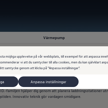
Värmepump
 möjliga upplevelse på vår webbplats, till exempel för att anpassa innehål
ommenderar vi att du samtycker till alla cookies, men du kan självklart an
l väderlek
: värmepumpe
itt samtycke genom att klicka på "Anpassa inställningar".
iga
Anpassa inställningar
rar energieffektiv uppvärmning av interiören. All energi som kan
ID.-familjen hjälper dig genom att planera laddningsstationer ut
stiden. Innovativ teknik gör vardagen smidigare.