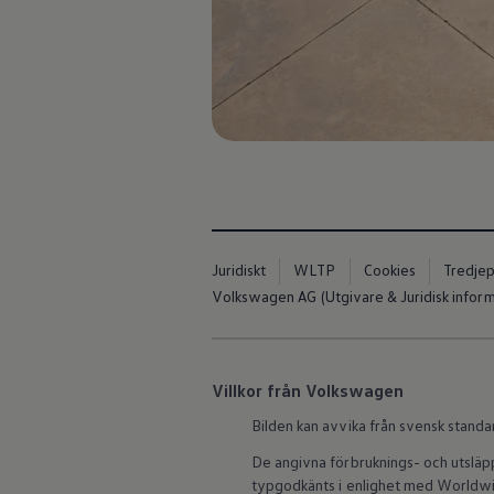
Kartuppdateringar
Uppdateringar för förbränningsbilar
Broschyrarkiv
Förarassistans
Farthållare & ACC
Front-, Lane- & Side Assist
Körprofil
Park Assist & parkeringssensorer
Parkeringsbroms
Sign Assist
Traffic Jam Assist
Trailer Assist
IQ.Drive
Ordlista
Juridiskt
WLTP
Cookies
Tredjep
Digitala extrafunktioner
Volkswagen AG (Utgivare & Juridisk inform
Hitta tjänster för din modell
Volkswagen-appar, inloggning och shoppen
Koppla ihop mobilen och bilen
Uppdateringar för programvara, kartor och rad
We Charge
Villkor från Volkswagen
Elbilar
Bilden kan avvika från svensk standa
Våra elbilar
ID. Polo
De angivna förbruknings- och utslä
ID.3
typgodkänts i enlighet med Worldwid
ID.4