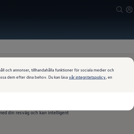
l och annonser, tillhandahålla funktioner för sociala medier och
passa dem efter dina behov. Du kan läsa
vår integritetspolicy
, en
n i ID.5
 sparas har en positiv effekt på
med din resväg och kan intelligent