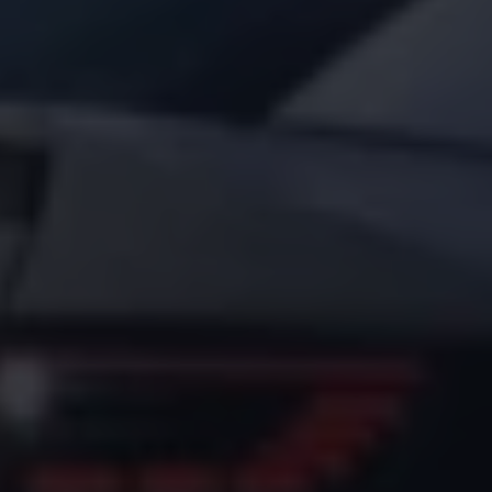
Arbeta hos våra återförsäljare
Arbeta hos Volkswagen
Pressrum
Pressmeddelanden
Presskontakt
Sponsring
Längdskidor
Skidskytte
Folkspel
Motorsport
Sveriges Olympiska Kommitté
Volkswagen eMagasin
Nyheter
Tips
Innovation
Laddning
Säkerhet
Reportage
Om magasinet
Hållbarhet
Kontakta oss
WLTP
Broschyrarkiv