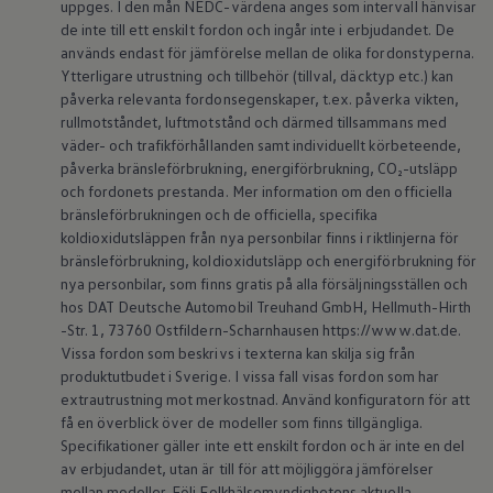
uppges. I den mån NEDC-värdena anges som intervall hänvisar
ID.7
de inte till ett enskilt fordon och ingår inte i erbjudandet. De
ID.7 Tourer
används endast för jämförelse mellan de olika fordonstyperna.
ID. Cross
ID. Buzz
Ytterligare utrustning och tillbehör (tillval, däcktyp etc.) kan
Konceptbilar
påverka relevanta fordonsegenskaper, t.ex. påverka vikten,
Höjd släpvagnsvikt
rullmotståndet, luftmotstånd och därmed tillsammans med
Våra laddhybrider
väder- och trafikförhållanden samt individuellt körbeteende,
Golf GTE
påverka bränsleförbrukning, energiförbrukning, CO₂-utsläpp
Passat eHybrid
och fordonets prestanda. Mer information om den officiella
Tiguan eHybrid
Tayron eHybrid
bränsleförbrukningen och de officiella, specifika
Laddning och räckvidd
koldioxidutsläppen från nya personbilar finns i riktlinjerna för
FAQ: Laddning och räckvidd
bränsleförbrukning, koldioxidutsläpp och energiförbrukning för
Hur betalar jag för laddning?
nya personbilar, som finns gratis på alla försäljningsställen och
Vad kostar det att äga elbil?
hos DAT Deutsche Automobil Treuhand GmbH, Hellmuth-Hirth
Laddning för din elbil
-Str. 1, 73760 Ostfildern-Scharnhausen https://www.dat.de.
Karta över laddstationer
Plug & Charge
Vissa fordon som beskrivs i texterna kan skilja sig från
We Charge
produktutbudet i Sverige. I vissa fall visas fordon som har
Laddboxen ID. Charger
extrautrustning mot merkostnad. Använd konfiguratorn för att
Vad innebär "räckvidd enligt WLTP?"
få en överblick över de modeller som finns tillgängliga.
Tekniken i elbilen
Specifikationer gäller inte ett enskilt fordon och är inte en del
Klimatanläggning
av erbjudandet, utan är till för att möjliggöra jämförelser
Värmepump
Bromssystemet i ID.
mellan modeller. Följ Folkhälsomyndighetens aktuella