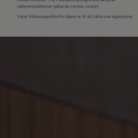
Batterigaranti och underhåll
rekommendationer gällande corona-viruset.
ID. Högspänningsbatteri
GTX: Elektrisk prestanda
Varje Volkswagenåterförsäljare är fri att sätta sina egna priser.
Elbilsbatteriets råvaror
Mjukvaruuppdateringar för ID.
Enkelt förklarat – så fungerar din ID.
Vanliga frågor
ID. Drivers Club
Service av elbilar
Företag
Business Lease
Företagsleasing
Personalbil
Bonus malus
TCO - Total ägandekostnad
Ordlista
Fleet Interface Data
Millån
Köpa
Bygg din bil
Erbjudanden
Boka provkörning
Vilken Volkswagen passar dig?
Offertförfrågan
Hitta din återförsäljare