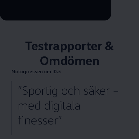
--:--
återstående tid, --:--
Testrapporter &
Omdömen
Motorpressen om ID.5
”Sportig och säker –
med digitala
finesser”