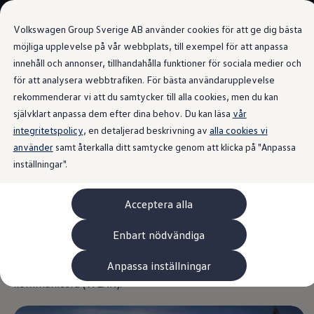
Våra bilar
Volkswagen Group Sverige AB använder cookies för att ge dig bästa
Bygg din bil
Nya bilar i lager
möjliga upplevelse på vår webbplats, till exempel för att anpassa
Golf Sportscombi
innehåll och annonser, tillhandahålla funktioner för sociala medier och
Gå till
Gå till
Pressen testar Golf Sportscombi
för att analysera webbtrafiken. För bästa användarupplevelse
huvudinnehåll
sidfot
Lär dig om våra modellversioner
Trafikvarningsmeddelande (Car2X)
Boka provkörning
rekommenderar vi att du samtycker till alla cookies, men du kan
Nya ID. Cross
självklart anpassa dem efter dina behov. Du kan läsa
vår
Äga
integritetspolicy
Service
, en detaljerad beskrivning av
alla cookies vi
Originalservice
använder
samt återkalla ditt samtycke genom att klicka på "Anpassa
Ser vad som kan
Originalservice 4+
inställningar".
Originalservice 8+
Basservice
komma
Ekonomiservice
Acceptera alla
Skadereparation
ServiceCam
Service av elbilar
Funktionen för trafikvarning ger föraren användbar
Enbart nödvändiga
Tillbehör
information, inklusive varningar om vägarbeten eller
Transport- och bagagelösningar
Anpassa inställningar
räddningsfordon. Car2X-tekniken använder WiFi för att
Interiör- och exteriörskydd
Underhållning och elektronik
kommunicera (WLAN).
Laddbox och laddningskablar
Modellspecifika tillbehör