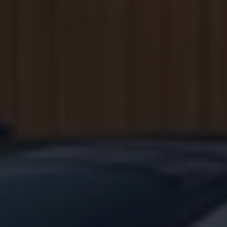
Köp tillbehör
Finansiering
Privatleasing Online
Privatleasing Online
Finansiering
Leasing
Lån
Serviceavtal & Försäkring
Volkswagen Serviceavtal
Volkswagen försäkring
Volkswagen Betalskydd
Boka provkörning
Offertförfrågan
Hitta din återförsäljare
Om Volkswagen
Juridisk information
CoC-certifikat och lista med ingredienser
Cookies
GDPR
Integritetspolicyn
Juridiskt
VSS Personuppgiftshantering
VWFS personuppgiftshantering
Jobba hos oss