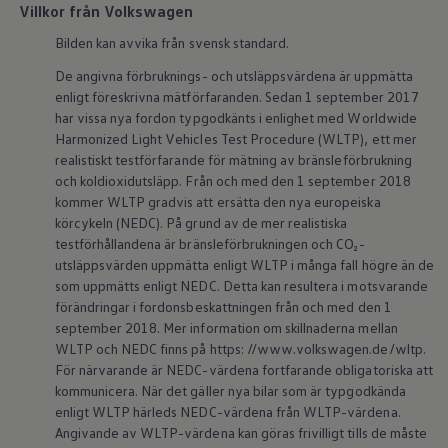
Villkor från Volkswagen
Kartuppdateringar
Uppdateringar för förbränningsbilar
Bilden kan avvika från svensk standard.
Broschyrarkiv
Förarassistans
De angivna förbruknings- och utsläppsvärdena är uppmätta
Farthållare & ACC
enligt föreskrivna mätförfaranden. Sedan 1 september 2017
Front-, Lane- & Side Assist
har vissa nya fordon typgodkänts i enlighet med Worldwide
Körprofil
Park Assist & parkeringssensorer
Harmonized Light Vehicles Test Procedure (WLTP), ett mer
Parkeringsbroms
realistiskt testförfarande för mätning av bränsleförbrukning
Sign Assist
och koldioxidutsläpp. Från och med den 1 september 2018
Traffic Jam Assist
kommer WLTP gradvis att ersätta den nya europeiska
Trailer Assist
körcykeln (NEDC). På grund av de mer realistiska
IQ.Drive
testförhållandena är bränsleförbrukningen och CO₂-
Ordlista
Digitala extrafunktioner
utsläppsvärden uppmätta enligt WLTP i många fall högre än de
Hitta tjänster för din modell
som uppmätts enligt NEDC. Detta kan resultera i motsvarande
Volkswagen-appar, inloggning och shoppen
förändringar i fordonsbeskattningen från och med den 1
Koppla ihop mobilen och bilen
september 2018. Mer information om skillnaderna mellan
Uppdateringar för programvara, kartor och rad
WLTP och NEDC finns på https: //www.volkswagen.de/wltp.
We Charge
För närvarande är NEDC-värdena fortfarande obligatoriska att
Elbilar
Våra elbilar
kommunicera. När det gäller nya bilar som är typgodkända
ID. Polo
enligt WLTP härleds NEDC-värdena från WLTP-värdena.
ID.3
Angivande av WLTP-värdena kan göras frivilligt tills de måste
ID.4