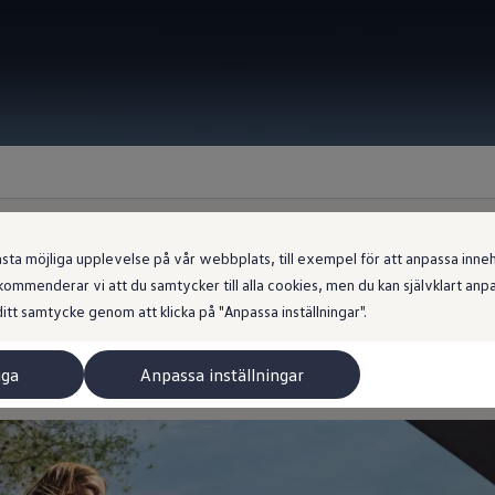
la
 möjliga upplevelse på vår webbplats, till exempel för att anpassa innehål
ommenderar vi att du samtycker till alla cookies, men du kan självklart an
itt samtycke genom att klicka på "Anpassa inställningar".
länker med nya, belysta dekorelement i premiumlook. Ytterligare 
ekt kompletterar belysningen. Bland mycket annat finns också de
iga
Anpassa inställningar
r, som säkerställer en känsla av yppersta kvalitet.