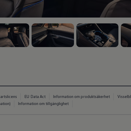
 5
, 3 av 5
, 4 av 5
, 5 a
artslicens
EU Data Act
Information om produktsäkerhet
Visselb
io
ation)
Information om tillgänglighet