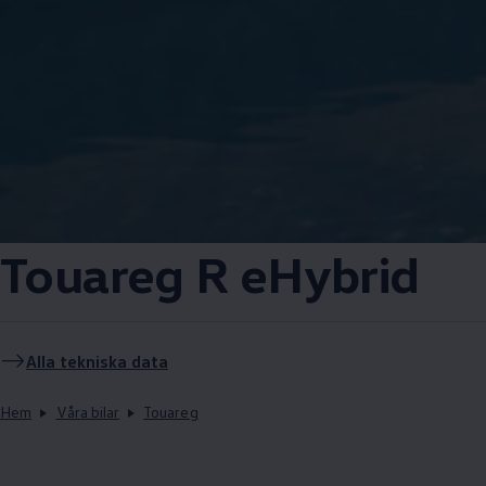
Touareg R eHybrid
Alla tekniska data
Hem
Våra bilar
Touareg