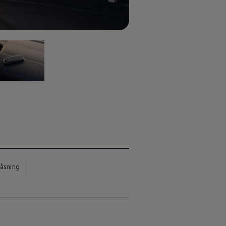
v 5
låsning