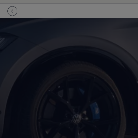
Batterigaranti och underhåll
ID. Högspänningsbatteri
GTX: Elektrisk prestanda
Elbilsbatteriets råvaror
Mjukvaruuppdateringar för ID.
Enkelt förklarat – så fungerar din ID.
Vanliga frågor
ID. Drivers Club
Service av elbilar
Företag
Business Lease
Företagsleasing
Personalbil
Bonus malus
TCO - Total ägandekostnad
Ordlista
Fleet Interface Data
Millån
Köpa
Bygg din bil
Erbjudanden
Boka provkörning
Vilken Volkswagen passar dig?
Offertförfrågan
Hitta din återförsäljare