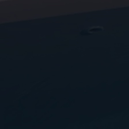
Arbeta hos våra återförsäljare
Arbeta hos Volkswagen
Pressrum
Pressmeddelanden
Presskontakt
Sponsring
Längdskidor
Skidskytte
Folkspel
Motorsport
Sveriges Olympiska Kommitté
Volkswagen eMagasin
Nyheter
Tips
Innovation
Laddning
Säkerhet
Reportage
Om magasinet
Hållbarhet
Kontakta oss
WLTP
Broschyrarkiv