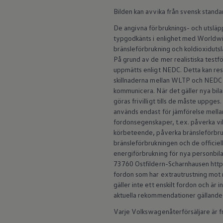
ID.7
Bilden kan avvika från svensk standa
ID.7 Tourer
ID. Cross
De angivna förbruknings- och utslä
ID. Buzz
typgodkänts i enlighet med Worldwid
Konceptbilar
bränsleförbrukning och koldioxidut
Höjd släpvagnsvikt
På grund av de mer realistiska test
Våra laddhybrider
Golf GTE
uppmätts enligt NEDC. Detta kan re
Passat eHybrid
skillnaderna mellan WLTP och NEDC 
Tiguan eHybrid
kommunicera. När det gäller nya b
Tayron eHybrid
göras frivilligt tills de måste uppge
Laddning och räckvidd
används endast för jämförelse mellan 
FAQ: Laddning och räckvidd
fordonsegenskaper, t.ex. påverka vi
Hur betalar jag för laddning?
Vad kostar det att äga elbil?
körbeteende, påverka bränsleförbruk
Laddning för din elbil
bränsleförbrukningen och de officiell
Karta över laddstationer
energiförbrukning för nya personbila
Plug & Charge
73760 Ostfildern-Scharnhausen https:
We Charge
fordon som har extrautrustning mot m
Laddboxen ID. Charger
gäller inte ett enskilt fordon och är
Vad innebär "räckvidd enligt WLTP?"
Tekniken i elbilen
aktuella rekommendationer gällande
Klimatanläggning
Varje Volkswagenåterförsäljare är fri
Värmepump
Bromssystemet i ID.