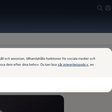
l och annonser, tillhandahålla funktioner för sociala medier och
passa dem efter dina behov. Du kan läsa
vår integritetspolicy
, en
en elegant detalj är de nya
 mjuka dörrlisterna och den mjuka