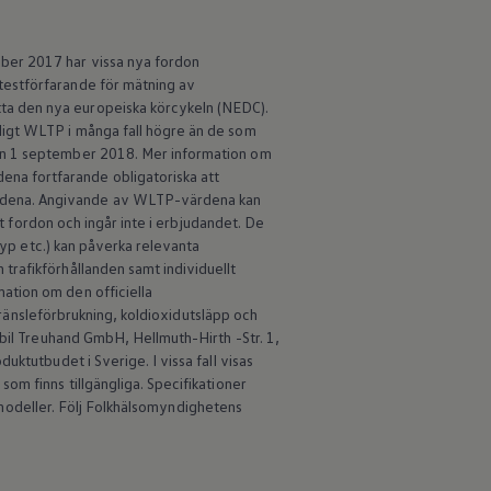
ber 2017 har vissa nya fordon
testförfarande för mätning av
ta den nya europeiska körcykeln (NEDC).
ligt WLTP i många fall högre än de som
den 1 september 2018. Mer information om
na fortfarande obligatoriska att
ärdena. Angivande av WLTP-värdena kan
lt fordon och ingår inte i erbjudandet. De
typ etc.) kan påverka relevanta
trafikförhållanden samt individuellt
ation om den officiella
 bränsleförbrukning, koldioxidutsläpp och
obil Treuhand GmbH, Hellmuth-Hirth -Str. 1,
ktutbudet i Sverige. I vissa fall visas
om finns tillgängliga. Specifikationer
an modeller. Följ Folkhälsomyndighetens