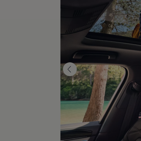
Däck och fälg
Delar
Originaldelar
Bytesdelar
Ekonomidelar
Classic Parts
Volkswagenkortet
Förmåner och erbjudanden
Frågor och svar
Reseförsäkring
Viktig kundinformation
Mobilitetsgaranti
Varnings- och kontrollampor
Återkallelser
2G/3G-nätet stängs ned – hur påverkas min bil
Dieselfrågan
Mjukvaruuppdatering för förbränningsbilar
Hitta serviceverkstad
myVolkswagen
Information om myVolkswagen
Hjälp med appar och digitala tjänster
Navigation Map Update
Digital Instruktionsbok
Mobilitetsgarantin
Uppdateringar för elbilar