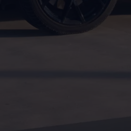
Köp tillbehör
Finansiering
Privatleasing Online
Privatleasing Online
Finansiering
Leasing
Lån
Serviceavtal & Försäkring
Volkswagen Serviceavtal
Volkswagen försäkring
Volkswagen Betalskydd
Boka provkörning
Offertförfrågan
Hitta din återförsäljare
Om Volkswagen
Juridisk information
CoC-certifikat och lista med ingredienser
Cookies
GDPR
Integritetspolicyn
Juridiskt
VSS Personuppgiftshantering
VWFS personuppgiftshantering
Jobba hos oss