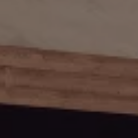
Kartuppdateringar
Uppdateringar för förbränningsbilar
Broschyrarkiv
Förarassistans
Farthållare & ACC
Front-, Lane- & Side Assist
Körprofil
Park Assist & parkeringssensorer
Parkeringsbroms
Sign Assist
Traffic Jam Assist
Trailer Assist
IQ.Drive
Ordlista
Digitala extrafunktioner
Hitta tjänster för din modell
Volkswagen-appar, inloggning och shoppen
Koppla ihop mobilen och bilen
Uppdateringar för programvara, kartor och rad
We Charge
Elbilar
Våra elbilar
ID. Polo
ID.3
ID.4