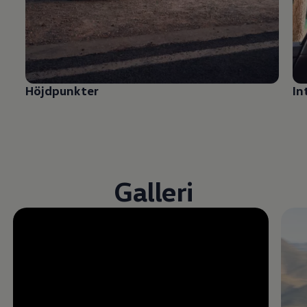
Höjdpunkter
In
Galleri
Öppna helskärmsläge