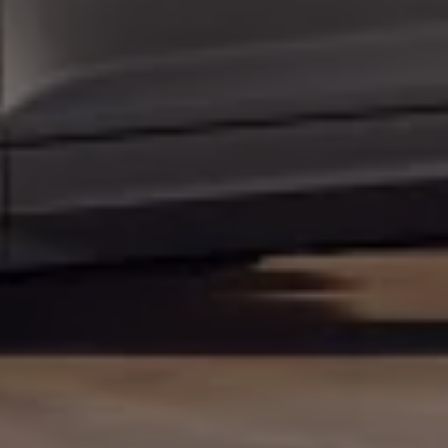
Arbeta hos våra återförsäljare
Arbeta hos Volkswagen
Pressrum
Pressmeddelanden
Presskontakt
Sponsring
Längdskidor
Skidskytte
Folkspel
Motorsport
Sveriges Olympiska Kommitté
Volkswagen eMagasin
Nyheter
Tips
Innovation
Laddning
Säkerhet
Reportage
Om magasinet
Hållbarhet
Kontakta oss
WLTP
Broschyrarkiv