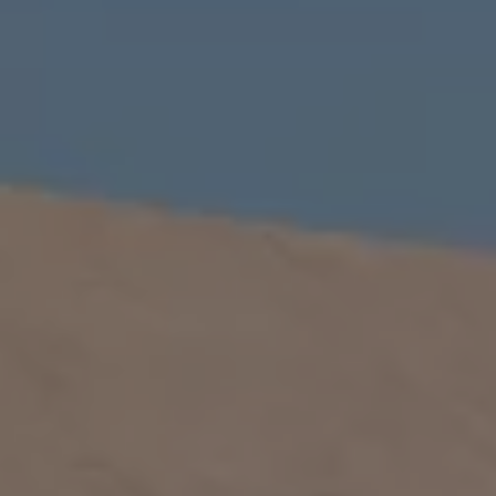
Däck och fälg
Delar
Originaldelar
Bytesdelar
Ekonomidelar
Classic Parts
Volkswagenkortet
Förmåner och erbjudanden
Frågor och svar
Reseförsäkring
Viktig kundinformation
Mobilitetsgaranti
Varnings- och kontrollampor
Återkallelser
2G/3G-nätet stängs ned – hur påverkas min bil
Dieselfrågan
Mjukvaruuppdatering för förbränningsbilar
Hitta serviceverkstad
myVolkswagen
Information om myVolkswagen
Hjälp med appar och digitala tjänster
Navigation Map Update
Digital Instruktionsbok
Mobilitetsgarantin
Uppdateringar för elbilar