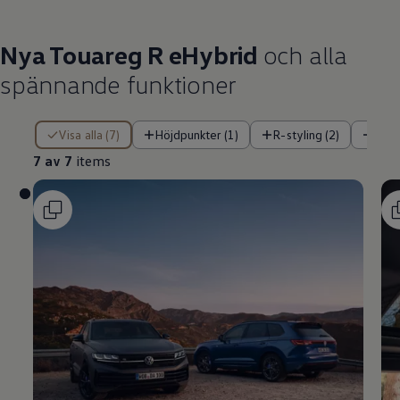
Nya Touareg R eHybrid
och alla
spännande funktioner
7 av 7 items
Visa alla (7)
Höjdpunkter (1)
R-styling (2)
Pre
7 av 7
items