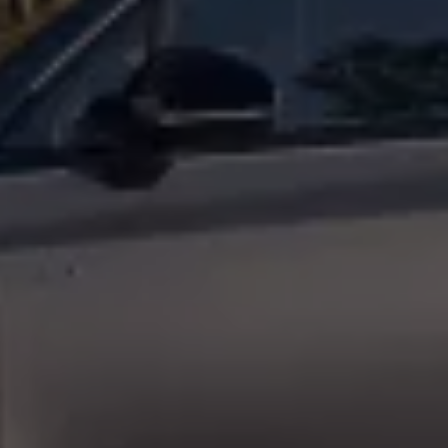
Köp tillbehör
Finansiering
Privatleasing Online
Privatleasing Online
Finansiering
Leasing
Lån
Serviceavtal & Försäkring
Volkswagen Serviceavtal
Volkswagen försäkring
Volkswagen Betalskydd
Boka provkörning
Offertförfrågan
Hitta din återförsäljare
Om Volkswagen
Juridisk information
CoC-certifikat och lista med ingredienser
Cookies
GDPR
Integritetspolicyn
Juridiskt
VSS Personuppgiftshantering
VWFS personuppgiftshantering
Jobba hos oss