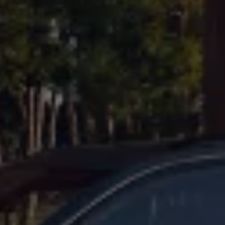
Batterigaranti och underhåll
ID. Högspänningsbatteri
GTX: Elektrisk prestanda
Elbilsbatteriets råvaror
Mjukvaruuppdateringar för ID.
Enkelt förklarat – så fungerar din ID.
Vanliga frågor
ID. Drivers Club
Service av elbilar
Företag
Business Lease
Företagsleasing
Personalbil
Bonus malus
TCO - Total ägandekostnad
Ordlista
Fleet Interface Data
Millån
Köpa
Bygg din bil
Erbjudanden
Boka provkörning
Vilken Volkswagen passar dig?
Offertförfrågan
Hitta din återförsäljare