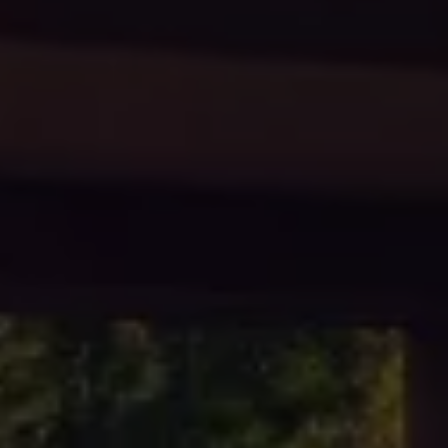
ID.7
ID.7 Tourer
ID. Cross
ID. Buzz
Konceptbilar
Höjd släpvagnsvikt
Våra laddhybrider
Golf GTE
Passat eHybrid
Tiguan eHybrid
Tayron eHybrid
Laddning och räckvidd
FAQ: Laddning och räckvidd
Hur betalar jag för laddning?
Vad kostar det att äga elbil?
Laddning för din elbil
Karta över laddstationer
Plug & Charge
We Charge
Laddboxen ID. Charger
Vad innebär "räckvidd enligt WLTP?"
Tekniken i elbilen
Klimatanläggning
Värmepump
Bromssystemet i ID.