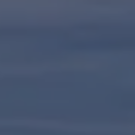
Kartuppdateringar
Uppdateringar för förbränningsbilar
Broschyrarkiv
Förarassistans
Farthållare & ACC
Front-, Lane- & Side Assist
Körprofil
Park Assist & parkeringssensorer
Parkeringsbroms
Sign Assist
Traffic Jam Assist
Trailer Assist
IQ.Drive
Ordlista
Digitala extrafunktioner
Hitta tjänster för din modell
Volkswagen-appar, inloggning och shoppen
Koppla ihop mobilen och bilen
Uppdateringar för programvara, kartor och rad
We Charge
Elbilar
Våra elbilar
ID. Polo
ID.3
ID.4