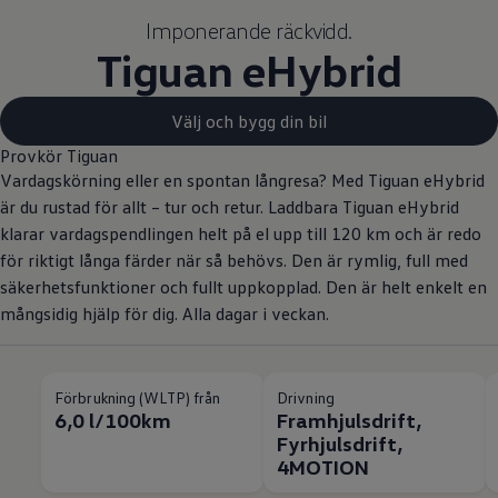
Imponerande räckvidd.
Tiguan eHybrid
Välj och bygg din bil
Provkör Tiguan
Vardagskörning eller en spontan långresa? Med Tiguan eHybrid
är du rustad för allt – tur och retur. Laddbara Tiguan eHybrid
klarar vardagspendlingen helt på el upp till 120 km och är redo
för riktigt långa färder när så behövs. Den är rymlig, full med
säkerhetsfunktioner och fullt uppkopplad. Den är helt enkelt en
mångsidig hjälp för dig. Alla dagar i veckan.
Förbrukning (WLTP) från
Drivning
6,0 l/100km
Framhjulsdrift,
Fyrhjulsdrift,
4MOTION