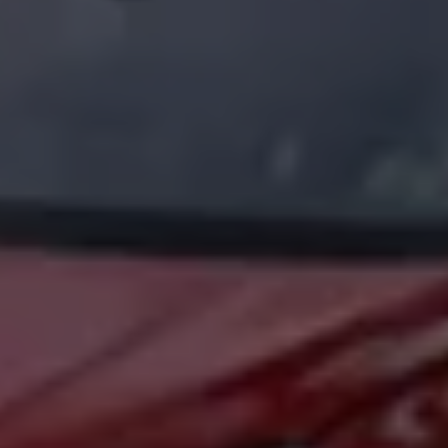
Arbeta hos våra återförsäljare
Arbeta hos Volkswagen
Pressrum
Pressmeddelanden
Presskontakt
Sponsring
Längdskidor
Skidskytte
Folkspel
Motorsport
Sveriges Olympiska Kommitté
Volkswagen eMagasin
Nyheter
Tips
Innovation
Laddning
Säkerhet
Reportage
Om magasinet
Hållbarhet
Kontakta oss
WLTP
Broschyrarkiv