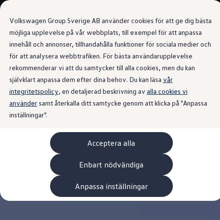
Våra bilar
Volkswagen Group Sverige AB använder cookies för att ge dig bästa
Bygg din bil
Nya bilar i lager
möjliga upplevelse på vår webbplats, till exempel för att anpassa
Golf Sportscombi
innehåll och annonser, tillhandahålla funktioner för sociala medier och
Gå till
Gå till
Pressen testar Golf Sportscombi
för att analysera webbtrafiken. För bästa användarupplevelse
huvudinnehåll
sidfot
Lär dig om våra modellversioner
Boka provkörning
rekommenderar vi att du samtycker till alla cookies, men du kan
Nya ID. Cross
självklart anpassa dem efter dina behov. Du kan läsa
vår
Äga
integritetspolicy
Service
, en detaljerad beskrivning av
alla cookies vi
Originalservice
använder
samt återkalla ditt samtycke genom att klicka på "Anpassa
Originalservice 4+
inställningar".
Originalservice 8+
Basservice
Ekonomiservice
Acceptera alla
Skadereparation
ServiceCam
Service av elbilar
Enbart nödvändiga
Tillbehör
Transport- och bagagelösningar
Anpassa inställningar
Interiör- och exteriörskydd
Underhållning och elektronik
Laddbox och laddningskablar
Modellspecifika tillbehör