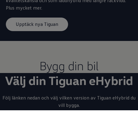
kvalitetskänsla och som laddhybrid med längre räckvidd.
Plus mycket mer.
Upptäck nya Tiguan
Bygg din bil
Välj din Tiguan eHybrid
Följ länken nedan och välj vilken version av Tiguan eHybrid du
vill bygga.
Bygg och beställ din Tiguan eHybrid
Har du
redan byggt en bil?