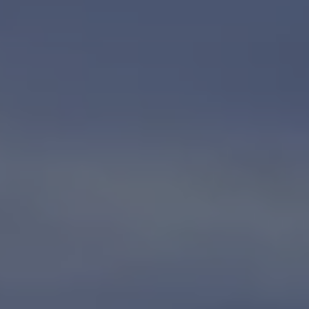
Däck och fälg
Delar
Originaldelar
Bytesdelar
Ekonomidelar
Classic Parts
Volkswagenkortet
Förmåner och erbjudanden
Frågor och svar
Reseförsäkring
Viktig kundinformation
Mobilitetsgaranti
Varnings- och kontrollampor
Återkallelser
2G/3G-nätet stängs ned – hur påverkas min bil
Dieselfrågan
Mjukvaruuppdatering för förbränningsbilar
Hitta serviceverkstad
myVolkswagen
Information om myVolkswagen
Hjälp med appar och digitala tjänster
Navigation Map Update
Digital Instruktionsbok
Mobilitetsgarantin
Uppdateringar för elbilar