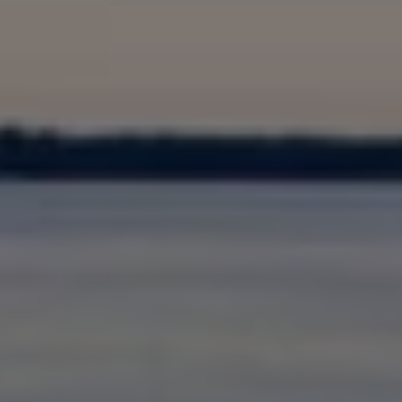
Batterigaranti och underhåll
ID. Högspänningsbatteri
GTX: Elektrisk prestanda
Elbilsbatteriets råvaror
Mjukvaruuppdateringar för ID.
Enkelt förklarat – så fungerar din ID.
Vanliga frågor
ID. Drivers Club
Service av elbilar
Företag
Business Lease
Företagsleasing
Personalbil
Bonus malus
TCO - Total ägandekostnad
Ordlista
Fleet Interface Data
Millån
Köpa
Bygg din bil
Erbjudanden
Boka provkörning
Vilken Volkswagen passar dig?
Offertförfrågan
Hitta din återförsäljare