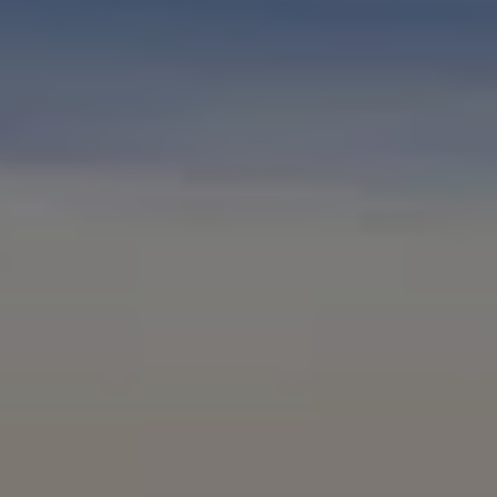
ID.7
ID.7 Tourer
ID. Cross
ID. Buzz
Konceptbilar
Höjd släpvagnsvikt
Våra laddhybrider
Golf GTE
Passat eHybrid
Tiguan eHybrid
Tayron eHybrid
Laddning och räckvidd
FAQ: Laddning och räckvidd
Hur betalar jag för laddning?
Vad kostar det att äga elbil?
Laddning för din elbil
Karta över laddstationer
Plug & Charge
We Charge
Laddboxen ID. Charger
Vad innebär "räckvidd enligt WLTP?"
Tekniken i elbilen
Klimatanläggning
Värmepump
Bromssystemet i ID.