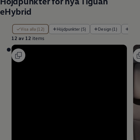
Höjdpunkter för nya Tiguan
eHybrid
12 av 12 items
Visa alla (12)
Höjdpunkter (5)
Design (1)
Tekn
12 av 12
items