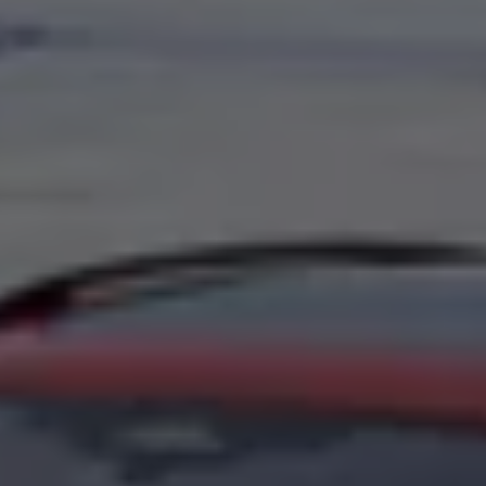
Köp tillbehör
Finansiering
Privatleasing Online
Privatleasing Online
Finansiering
Leasing
Lån
Serviceavtal & Försäkring
Volkswagen Serviceavtal
Volkswagen försäkring
Volkswagen Betalskydd
Boka provkörning
Offertförfrågan
Hitta din återförsäljare
Om Volkswagen
Juridisk information
CoC-certifikat och lista med ingredienser
Cookies
GDPR
Integritetspolicyn
Juridiskt
VSS Personuppgiftshantering
VWFS personuppgiftshantering
Jobba hos oss